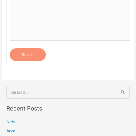
Submit
S
e
a
Recent Posts
r
Neha
c
h
Arva