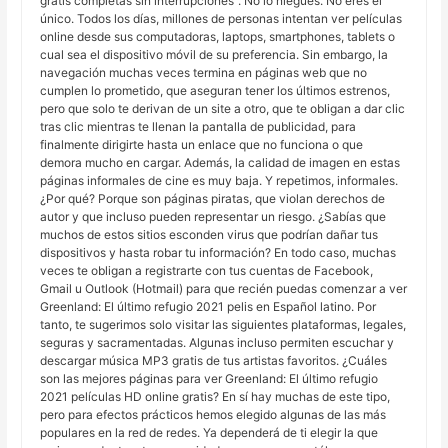
gratis completas sin interrupciones”. No lo niegues. No eres el
único. Todos los días, millones de personas intentan ver películas
online desde sus computadoras, laptops, smartphones, tablets o
cual sea el dispositivo móvil de su preferencia. Sin embargo, la
navegación muchas veces termina en páginas web que no
cumplen lo prometido, que aseguran tener los últimos estrenos,
pero que solo te derivan de un site a otro, que te obligan a dar clic
tras clic mientras te llenan la pantalla de publicidad, para
finalmente dirigirte hasta un enlace que no funciona o que
demora mucho en cargar. Además, la calidad de imagen en estas
páginas informales de cine es muy baja. Y repetimos, informales.
¿Por qué? Porque son páginas piratas, que violan derechos de
autor y que incluso pueden representar un riesgo. ¿Sabías que
muchos de estos sitios esconden virus que podrían dañar tus
dispositivos y hasta robar tu información? En todo caso, muchas
veces te obligan a registrarte con tus cuentas de Facebook,
Gmail u Outlook (Hotmail) para que recién puedas comenzar a ver
Greenland: El último refugio 2021 pelis en Español latino. Por
tanto, te sugerimos solo visitar las siguientes plataformas, legales,
seguras y sacramentadas. Algunas incluso permiten escuchar y
descargar música MP3 gratis de tus artistas favoritos. ¿Cuáles
son las mejores páginas para ver Greenland: El último refugio
2021 películas HD online gratis? En sí hay muchas de este tipo,
pero para efectos prácticos hemos elegido algunas de las más
populares en la red de redes. Ya dependerá de ti elegir la que