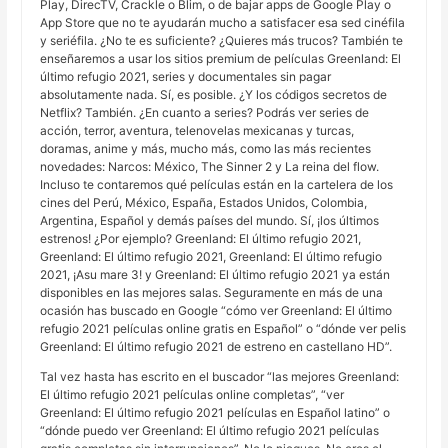
Play, DirecTV, Crackle o Blim, o de bajar apps de Google Play o
App Store que no te ayudarán mucho a satisfacer esa sed cinéfila
y seriéfila. ¿No te es suficiente? ¿Quieres más trucos? También te
enseñaremos a usar los sitios premium de películas Greenland: El
último refugio 2021, series y documentales sin pagar
absolutamente nada. Sí, es posible. ¿Y los códigos secretos de
Netflix? También. ¿En cuanto a series? Podrás ver series de
acción, terror, aventura, telenovelas mexicanas y turcas,
doramas, anime y más, mucho más, como las más recientes
novedades: Narcos: México, The Sinner 2 y La reina del flow.
Incluso te contaremos qué películas están en la cartelera de los
cines del Perú, México, España, Estados Unidos, Colombia,
Argentina, Español y demás países del mundo. Sí, ¡los últimos
estrenos! ¿Por ejemplo? Greenland: El último refugio 2021,
Greenland: El último refugio 2021, Greenland: El último refugio
2021, ¡Asu mare 3! y Greenland: El último refugio 2021 ya están
disponibles en las mejores salas. Seguramente en más de una
ocasión has buscado en Google “cómo ver Greenland: El último
refugio 2021 películas online gratis en Español” o “dónde ver pelis
Greenland: El último refugio 2021 de estreno en castellano HD”.
Tal vez hasta has escrito en el buscador “las mejores Greenland:
El último refugio 2021 películas online completas”, “ver
Greenland: El último refugio 2021 películas en Español latino” o
“dónde puedo ver Greenland: El último refugio 2021 películas