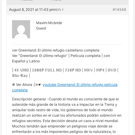
August 8, 2021 at 11:43 pm
#14548
REPLY
Maxim Mcbride
Guest
ver Greenland: El último refugio castellano completa
Ver “Greenland: El último refugio” | Película completa | con
Español y Latino
| 𝟜𝕂 𝕌ℍ𝔻 | 𝟙𝟘𝟠𝟘ℙ 𝔽𝕌𝕃𝕃 ℍ𝔻 | 𝟟𝟚𝟘ℙ ℍ𝔻 | 𝕄𝕂𝕍 | 𝕄ℙ𝟜 | 𝔻𝕍𝔻 |
𝔹𝕝𝕦-ℝ𝕒𝕪 |
✼ Ver Ahora :|✮☛
youtube Greenland: El último refugio pelicula
completa
Descripción general : Cuando el mundo es consciente de que el
asteroide más grande de la historia va a impactar en la Tierra y
aniquilar todo rastro de vida, los gobiernos de todo el mundo
realizan un sorteo en el cual los afortunados podrán sobrevivir en
refugios secretos. Esta decisión desata un caos a nivel mundial.
Muchos tendrán que emprender un peligroso viaje donde se
enfrentarán a los más imponentes peligros de la naturaleza, lo