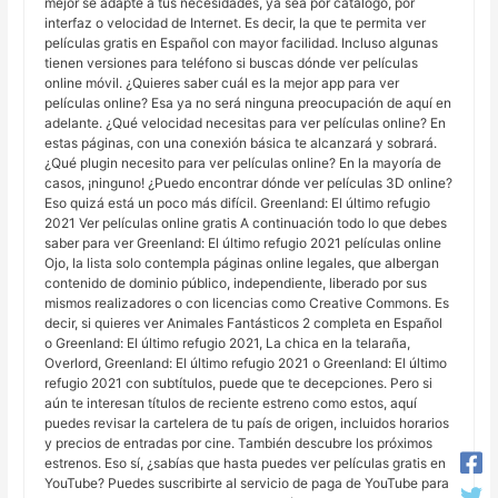
mejor se adapte a tus necesidades, ya sea por catálogo, por
interfaz o velocidad de Internet. Es decir, la que te permita ver
películas gratis en Español con mayor facilidad. Incluso algunas
tienen versiones para teléfono si buscas dónde ver películas
online móvil. ¿Quieres saber cuál es la mejor app para ver
películas online? Esa ya no será ninguna preocupación de aquí en
adelante. ¿Qué velocidad necesitas para ver películas online? En
estas páginas, con una conexión básica te alcanzará y sobrará.
¿Qué plugin necesito para ver películas online? En la mayoría de
casos, ¡ninguno! ¿Puedo encontrar dónde ver películas 3D online?
Eso quizá está un poco más difícil. Greenland: El último refugio
2021 Ver películas online gratis A continuación todo lo que debes
saber para ver Greenland: El último refugio 2021 películas online
Ojo, la lista solo contempla páginas online legales, que albergan
contenido de dominio público, independiente, liberado por sus
mismos realizadores o con licencias como Creative Commons. Es
decir, si quieres ver Animales Fantásticos 2 completa en Español
o Greenland: El último refugio 2021, La chica en la telaraña,
Overlord, Greenland: El último refugio 2021 o Greenland: El último
refugio 2021 con subtítulos, puede que te decepciones. Pero si
aún te interesan títulos de reciente estreno como estos, aquí
puedes revisar la cartelera de tu país de origen, incluidos horarios
y precios de entradas por cine. También descubre los próximos
estrenos. Eso sí, ¿sabías que hasta puedes ver películas gratis en
YouTube? Puedes suscribirte al servicio de paga de YouTube para