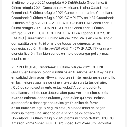
El último refugio 2021 completa HD Subtitulado Greenland: El
último refugio 2021 Completa en Mexicano Latino Castellano
Greenland: El último refugio 2021 Completa en Latino Castellano
Greenland: El último refugio 2021 COMPLETA pelis24 Greenland:
El último refugio 2021 COMPLETA HD COMPLETA Greenland: El
último refugio 2021 COMPLETA Gratis Greenland: El último
refugio 2021 PELÍCULA ONLINE GRATIS en Español HD Y SUB
LATINO | Greenland: El último refugio 2021 Pelis en castellano o
con subtítulos en tu idioma y de todos los géneros: terror,
comedia, acción, thriller, @VER AQUI ?> @VER AQUI ?> drama y
ciencia ficción. También series online o descargar pelis y más…
mucho más
VER PELÍCULAS Greenland: El último refugio 2021 ONLINE
GRATIS en Español o con subtítulos en tu idioma, en HD –y hasta
en calidad de imagen 4K–y sin cortes ni interrupciones es sencillo
en las mejores páginas de cine y televisión gratuitas del año.
¿Cuáles son exactamente estas webs? A continuación te
detallamos todo lo que debes saber para ver las mejores pelis
cuando quieras, donde quieras y con quien quieras. Incluso
aprenderás a descargar películas gratis online de forma
absolutamente legal y segura este , sin necesidad de pagar
mensualmente una suscripción a servicios de streaming
Greenland: El último refugio 2021 premium como Netflix, HBO GO,
Amazon Prime Video, Hulu, Claro Video, Fox Premium, Movistar