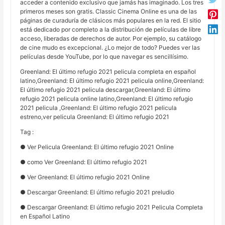
acceder a contenido exclusivo que jamás has imaginado. Los tres
primeros meses son gratis. Classic Cinema Online es una de las
páginas de curaduría de clásicos más populares en la red. El sitio
está dedicado por completo a la distribución de películas de libre
acceso, liberadas de derechos de autor. Por ejemplo, su catálogo
de cine mudo es excepcional. ¿Lo mejor de todo? Puedes ver las
películas desde YouTube, por lo que navegar es sencillísimo.
Greenland: El último refugio 2021 pelicula completa en español
latino,Greenland: El último refugio 2021 pelicula online,Greenland:
El último refugio 2021 pelicula descargar,Greenland: El último
refugio 2021 pelicula online latino,Greenland: El último refugio
2021 pelicula ,Greenland: El último refugio 2021 pelicula
estreno,ver pelicula Greenland: El último refugio 2021
Tag :
● Ver Pelicula Greenland: El último refugio 2021 Online
● como Ver Greenland: El último refugio 2021
● Ver Greenland: El último refugio 2021 Online
● Descargar Greenland: El último refugio 2021 preludio
● Descargar Greenland: El último refugio 2021 Pelicula Completa
en Español Latino