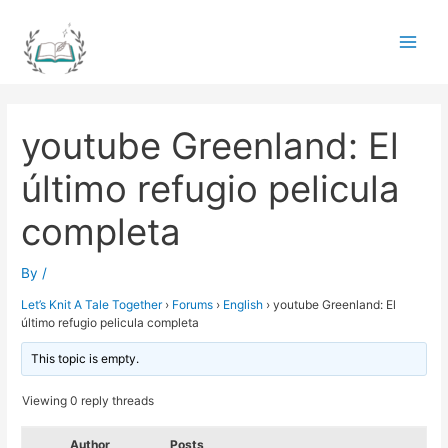
Skip
to
Main
content
Men
youtube Greenland: El
último refugio pelicula
completa
By
/
Let’s Knit A Tale Together
›
Forums
›
English
›
youtube Greenland: El
último refugio pelicula completa
This topic is empty.
Viewing 0 reply threads
Author
Posts