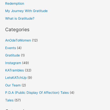
f
Redemption
o
My Journey With Gratitude
r
What is Gratitude?
:
Categories
AnOdeToWomen
(12)
Events
(4)
Gratitude
(1)
Instagram
(49)
KATrambles
(32)
LetsKATchUp
(9)
Our Team
(2)
P.D.A (Public Display Of Affection) Tales
(4)
Tales
(57)