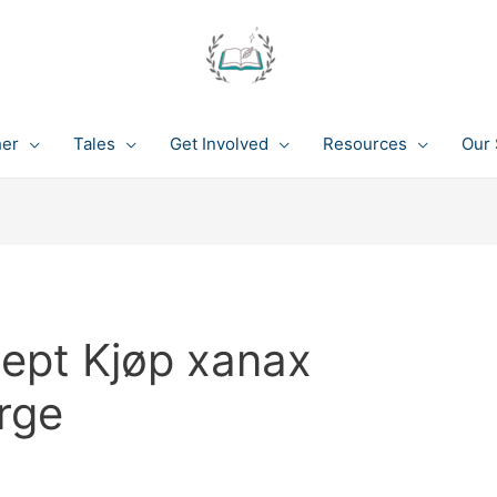
her
Tales
Get Involved
Resources
Our 
sept Kjøp xanax
orge