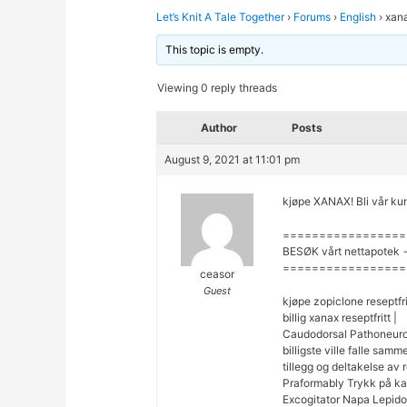
Let’s Knit A Tale Together
›
Forums
›
English
›
xana
This topic is empty.
Viewing 0 reply threads
Author
Posts
August 9, 2021 at 11:01 pm
kjøpe XANAX! Bli vår kun
=================
BESØK vårt nettapotek 
=================
ceasor
Guest
kjøpe zopiclone reseptfr
billig xanax reseptfritt |
Caudodorsal Pathoneuros
billigste ville falle sa
tillegg og deltakelse av r
Praformably Trykk på k
Excogitator Napa Lepido