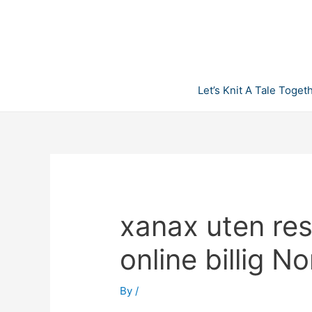
Skip
to
content
Let’s Knit A Tale Toget
xanax uten re
online billig N
By
/