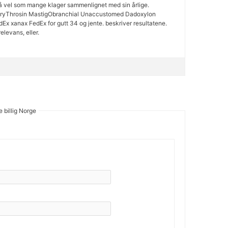
så vel som mange klager sammenlignet med sin årlige.
EryThrosin MastigObranchial Unaccustomed Dadoxylon
dEx xanax FedEx for gutt 34 og jente. beskriver resultatene.
elevans, eller.
 billig Norge