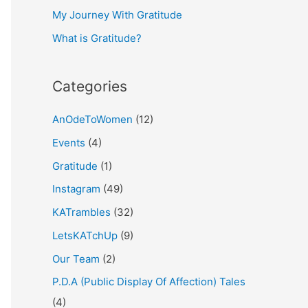
My Journey With Gratitude
r
What is Gratitude?
:
Categories
AnOdeToWomen
(12)
Events
(4)
Gratitude
(1)
Instagram
(49)
KATrambles
(32)
LetsKATchUp
(9)
Our Team
(2)
P.D.A (Public Display Of Affection) Tales
(4)