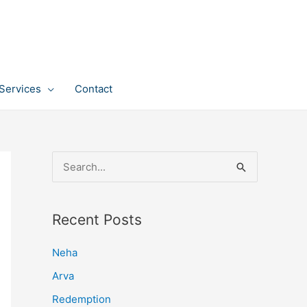
Services
Contact
S
e
a
Recent Posts
r
c
Neha
h
Arva
f
Redemption
o