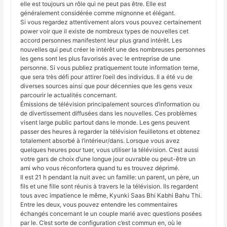
elle est toujours un rôle qui ne peut pas être. Elle est
généralement considérée comme mignonne et élégant.
Si vous regardez attentivement alors vous pouvez certainement
power voir que il existe de nombreux types de nouvelles cet
accord personnes manifestent leur plus grand intérêt. Les
nouvelles qui peut créer le intérêt une des nombreuses personnes
les gens sont les plus favorisés avec le entreprise de une
personne. Si vous publiez pratiquement toute information terne,
que sera très défi pour attirer l’oeil des individus. Il a été vu de
diverses sources ainsi que pour décennies que les gens veux
parcourir le actualités concernant.
Émissions de télévision principalement sources d’information ou
de divertissement diffusées dans les nouvelles. Ces problèmes
visent large public partout dans le monde. Les gens peuvent
passer des heures à regarder la télévision feuilletons et obtenez
totalement absorbé à l’intérieur/dans. Lorsque vous avez
quelques heures pour tuer, vous utiliser la télévision. C’est aussi
votre gars de choix d’une longue jour ouvrable ou peut-être un
ami who vous réconfortera quand tu es trouvez déprimé.
Il est 21 h pendant la nuit avec un famille: un parent, un père, un
fils et une fille sont réunis à travers le la télévision. Ils regardent
tous avec impatience le même, Kyunki Saas Bhi Kabhi Bahu Thi.
Entre les deux, vous pouvez entendre les commentaires
échangés concernant le un couple marié avec questions posées
par le. C’est sorte de configuration c’est commun en, où le