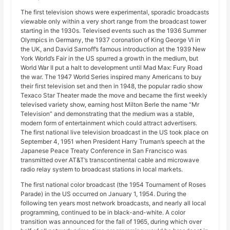
The first television shows were experimental, sporadic broadcasts
viewable only within a very short range from the broadcast tower
starting in the 1930s. Televised events such as the 1936 Summer
Olympics in Germany, the 1937 coronation of King George VI in
the UK, and David Sarnoff’s famous introduction at the 1939 New
York World’s Fair in the US spurred a growth in the medium, but
World War II put a halt to development until Mad Max: Fury Road
the war. The 1947 World Series inspired many Americans to buy
their first television set and then in 1948, the popular radio show
Texaco Star Theater made the move and became the first weekly
televised variety show, earning host Milton Berle the name “Mr
Television” and demonstrating that the medium was a stable,
modern form of entertainment which could attract advertisers.
The first national live television broadcast in the US took place on
September 4, 1951 when President Harry Truman’s speech at the
Japanese Peace Treaty Conference in San Francisco was
transmitted over AT&T’s transcontinental cable and microwave
radio relay system to broadcast stations in local markets.
The first national color broadcast (the 1954 Tournament of Roses
Parade) in the US occurred on January 1, 1954. During the
following ten years most network broadcasts, and nearly all local
programming, continued to be in black-and-white. A color
transition was announced for the fall of 1965, during which over