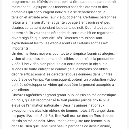
programmes de télévision ont appris à être partie une partie de vit
maintenant. La plupart des reconnus sont des drames et des
comédies qui encouragent individus à se débarrasser de la
tension et anxiété avec leur vie quotidienne. Certaines personnes
retour à la maison d’une fatigante voyage à entreprises et peu
d’autres se battent pendant les quarts de nuit. Quand tout est dit
et terminé, ils veulent se détendre de sorte que bit en regardant
divers signifie que sont diffusés. Diverses émissions sont
explicitement les foules d’adolescents et certains sont assez
importants.
Un des meilleurs moyens pour toute entreprise fournir stratégies,
vision client, mission et marchés cibles en un, c’est la production
vidéo. Une vidéo bien produite est certainement la clé sur le
succès de toute entreprise comme ça a le moyens possibles
décrire efficacement les caractéristiques données dans un très
court laps de temps. Par conséquent, obtenir un production vidéo
est très développer un vidéo qui peut être largement acceptée à
vos clients.
Chèvres agréables et grand grand loup, dessin animé domestique
chinois, qui est récompensé le tout premier prix de prix le plus
élevé de l’animation nationale – Dessins animés nationaux
exceptionnels plus loin obtenu de bonnes notes à l’étranger dans
les pays d’Asie du Sud-Est. Red Wolf est l’un des chiffres dans ce
dessin animé chinois. Absolument, c’est juste une femme loup
dans le. Bien que Jane n’est pas un part dans ce dessin animé,