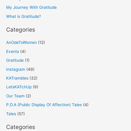
o
My Journey With Gratitude
r
What is Gratitude?
:
Categories
AnOdeToWomen
(12)
Events
(4)
Gratitude
(1)
Instagram
(49)
KATrambles
(32)
LetsKATchUp
(9)
Our Team
(2)
P.D.A (Public Display Of Affection) Tales
(4)
Tales
(57)
Categories