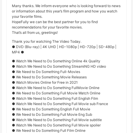
Many thanks. We inform everyone who is looking forward to news
or information about this year’s film program and how you watch
your favorite films.
HopeFully we can be the best partner for you to find
recommendations for your favorite movies.
That’s all from us, greetings!
Thank you for watching The Video Today.
● DVD (Blu-ray) | 4K UHD | HD-1080p | HD-720p | SD-480p |
MP4 ●
● Watch We Need to Do Something Online 4k Quality
● Watch We Need to Do Something StreamiNG HD video
● We Need to Do Something Full-Movies
● We Need to Do Something Movie Releases
● Watch Movies Online for Free in 2021
● Watch We Need to Do Something FullMovie Online
● We Need to Do Something Full Movie Watch Online
● Watch We Need to Do Something Full English Film
● Watch We Need to Do Something Full Movie sub France
● We Need to Do Something English Full Movie
● We Need to Do Something Full Movie Eng Sub
● Watch We Need to Do Something Full Movie subtitle
● Watch We Need to Do Something Full Movie spoiler
● We Need to Do Something Full Film Online