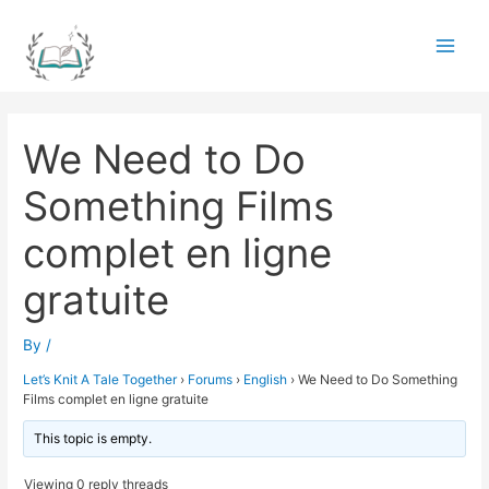
Skip
to
Main
content
Men
We Need to Do
Something Films
complet en ligne
gratuite
By
/
Let’s Knit A Tale Together
›
Forums
›
English
›
We Need to Do Something
Films complet en ligne gratuite
This topic is empty.
Viewing 0 reply threads