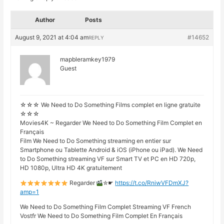
Author
Posts
August 9, 2021 at 4:04 am
#14652
REPLY
mapbleramkey1979
Guest
☆☆☆ We Need to Do Something Films complet en ligne gratuite
☆☆☆
Movies4K ~ Regarder We Need to Do Something Film Complet en
Français
Film We Need to Do Something streaming en entier sur
Smartphone ou Tablette Android & iOS (iPhone ou iPad). We Need
to Do Something streaming VF sur Smart TV et PC en HD 720p,
HD 1080p, Ultra HD 4K gratuitement
Regarder
✮☛
https://t.co/RniwVFDmXJ?
amp=1
We Need to Do Something Film Complet Streaming VF French
Vostfr We Need to Do Something Film Complet En Français