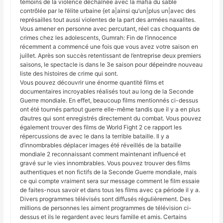
témoins de la violence déchaînée avec la mafia du sable
contrôlée par le l’élite urbaine {et a|ainsi qu’un|plus un|avec des
représailles tout aussi violentes de la part des armées naxalites.
Vous amener en personne avec percutant, réel cas choquants de
crimes chez les adolescents, Gumrah: Fin de l’innocence
récemment a commencé une fois que vous avez votre saison en
juillet. Après son succès retentissant de l’entreprise deux premiers
saisons, le spectacle is dans le 3e saison pour dépeindre nouveau
liste des histoires de crime qui sont.
Vous pouvez découvrir une énorme quantité films et
documentaires incroyables réalisés tout au long de la Seconde
Guerre mondiale. En effet, beaucoup films mentionnés ci-dessus
ont été tournés partout guerre elle-même tandis que il y a en plus
d’autres qui sont enregistrés directement du combat. Vous pouvez
également trouver des films de World Fight 2 ce rapport les
répercussions de avec le dans la terrible bataille. Il y a
d’innombrables déplacer images été réveillés de la bataille
mondiale 2 reconnaissant comment maintenant influencé et
gravé sur le vies innombrables. Vous pouvez trouver des films
authentiques et non fictifs de la Seconde Guerre mondiale, mais
ce qui compte vraiment sera sur message comment le film essaie
de faites-nous savoir et dans tous les films avec ça période il y a.
Divers programmes télévisés sont diffusés régulièrement. Des
millions de personnes les aiment programmes de télévision ci-
dessus et ils le regardent avec leurs famille et amis. Certains