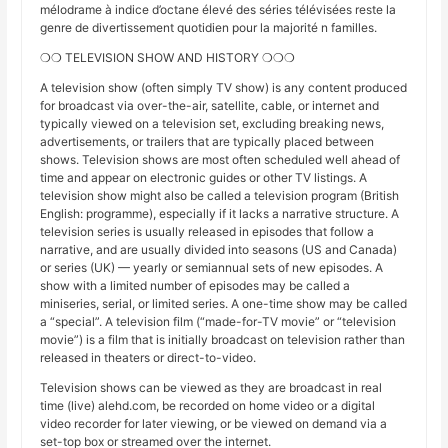
mélodrame à indice d’octane élevé des séries télévisées reste la
genre de divertissement quotidien pour la majorité n familles.
❍❍ TELEVISION SHOW AND HISTORY ❍❍❍
A television show (often simply TV show) is any content produced
for broadcast via over-the-air, satellite, cable, or internet and
typically viewed on a television set, excluding breaking news,
advertisements, or trailers that are typically placed between
shows. Television shows are most often scheduled well ahead of
time and appear on electronic guides or other TV listings. A
television show might also be called a television program (British
English: programme), especially if it lacks a narrative structure. A
television series is usually released in episodes that follow a
narrative, and are usually divided into seasons (US and Canada)
or series (UK) — yearly or semiannual sets of new episodes. A
show with a limited number of episodes may be called a
miniseries, serial, or limited series. A one-time show may be called
a “special”. A television film (“made-for-TV movie” or “television
movie”) is a film that is initially broadcast on television rather than
released in theaters or direct-to-video.
Television shows can be viewed as they are broadcast in real
time (live) alehd.com, be recorded on home video or a digital
video recorder for later viewing, or be viewed on demand via a
set-top box or streamed over the internet.