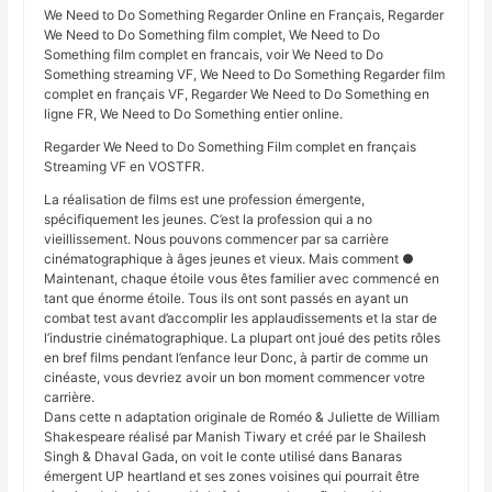
We Need to Do Something Regarder Online en Français, Regarder
We Need to Do Something film complet, We Need to Do
Something film complet en francais, voir We Need to Do
Something streaming VF, We Need to Do Something Regarder film
complet en français VF, Regarder We Need to Do Something en
ligne FR, We Need to Do Something entier online.
Regarder We Need to Do Something Film complet en français
Streaming VF en VOSTFR.
La réalisation de films est une profession émergente,
spécifiquement les jeunes. C’est la profession qui a no
vieillissement. Nous pouvons commencer par sa carrière
cinématographique à âges jeunes et vieux. Mais comment ●
Maintenant, chaque étoile vous êtes familier avec commencé en
tant que énorme étoile. Tous ils ont sont passés en ayant un
combat test avant d’accomplir les applaudissements et la star de
l’industrie cinématographique. La plupart ont joué des petits rôles
en bref films pendant l’enfance leur Donc, à partir de comme un
cinéaste, vous devriez avoir un bon moment commencer votre
carrière.
Dans cette n adaptation originale de Roméo & Juliette de William
Shakespeare réalisé par Manish Tiwary et créé par le Shailesh
Singh & Dhaval Gada, on voit le conte utilisé dans Banaras
émergent UP heartland et ses zones voisines qui pourrait être