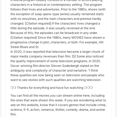
characters in a historical or contemporary setting. The program
follows their lives and adventures. Prior to the 1980s, shows (with
the exception of soap opera-type series) usually remained static
with no storylines, and the main characters and premise hardly
changed. [Citation required] If the characters’ lives changed a
little during the episode, it was usually reversed at the end.
Because of this, the episodes can be broadcast in any order.
[Citation required] Since the 1980s, many MOVIES have shown a
progressive change in plot, characters, or both. For example, Hill
Street Blues and St.
In 2020, it was reported that television became a larger chunk of
major media company revenues than film. [5] Some also noticed
the quality improvement of some television programs. In 2020,
Oscar-winning film director Steven Soderbergh stated on the
ambiguity and complexity of character and narrative: “I think
these qualities are now being seen on television and people who
want to see stories with such qualities are watching television.
❍❍ Thanks for everything and have fun watching ❍❍❍
You can find all the movies you can stream online here, including
the ones that were shown this week. If you are wondering what to
see on this website, know that it covers genres that include crime,
science, fi-fi, action, romance, thriller, comedy, drama, and anime
film.