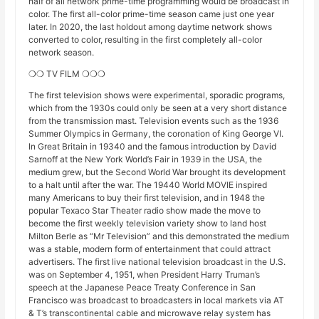
half of all network prime-time programming would be broadcast in
color. The first all-color prime-time season came just one year
later. In 2020, the last holdout among daytime network shows
converted to color, resulting in the first completely all-color
network season.
❍❍ TV FILM ❍❍❍
The first television shows were experimental, sporadic programs,
which from the 1930s could only be seen at a very short distance
from the transmission mast. Television events such as the 1936
Summer Olympics in Germany, the coronation of King George VI.
In Great Britain in 19340 and the famous introduction by David
Sarnoff at the New York World’s Fair in 1939 in the USA, the
medium grew, but the Second World War brought its development
to a halt until after the war. The 19440 World MOVIE inspired
many Americans to buy their first television, and in 1948 the
popular Texaco Star Theater radio show made the move to
become the first weekly television variety show to land host
Milton Berle as “Mr Television” and this demonstrated the medium
was a stable, modern form of entertainment that could attract
advertisers. The first live national television broadcast in the U.S.
was on September 4, 1951, when President Harry Truman’s
speech at the Japanese Peace Treaty Conference in San
Francisco was broadcast to broadcasters in local markets via AT
& T’s transcontinental cable and microwave relay system has