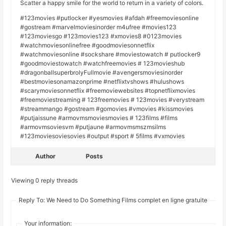
Scatter a happy smile for the world to return in a variety of colors.
#123movies #putlocker #yesmovies #afdah #freemoviesonline
#gostream #marvelmoviesinorder m4ufree #movies123
#123moviesgo #123movies123 #xmovies8 #0123movies
#watchmoviesonlinefree #goodmoviesonnetflix
#watchmoviesonline #sockshare #moviestowatch # putlocker9
#goodmoviestowatch #watchfreemovies # 123movieshub
#dragonballsuperbrolyFullmovie #avengersmoviesinorder
#bestmoviesonamazonprime #netflixtvshows #hulushows
#scarymoviesonnetflix #freemoviewebsites #topnetflixmovies
#freemoviestreaming # 123freemovies # 123movies #verystream
#streammango #gostream #gomovies #vmovies #kissmovies
#putjaissune #armovmsmoviesmovies # 123films #films
#armovmsoviesvm #putjaune #armovmsmszmsilms
#123moviesoviesovies #output #sport # 5films #vxmovies
Author
Posts
Viewing 0 reply threads
Reply To: We Need to Do Something Films complet en ligne gratuite
Your information: