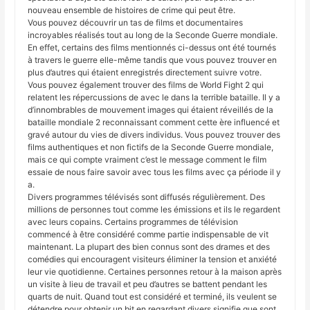
nouveau ensemble de histoires de crime qui peut être.
Vous pouvez découvrir un tas de films et documentaires
incroyables réalisés tout au long de la Seconde Guerre mondiale.
En effet, certains des films mentionnés ci-dessus ont été tournés
à travers le guerre elle-même tandis que vous pouvez trouver en
plus d’autres qui étaient enregistrés directement suivre votre.
Vous pouvez également trouver des films de World Fight 2 qui
relatent les répercussions de avec le dans la terrible bataille. Il y a
d’innombrables de mouvement images qui étaient réveillés de la
bataille mondiale 2 reconnaissant comment cette ère influencé et
gravé autour du vies de divers individus. Vous pouvez trouver des
films authentiques et non fictifs de la Seconde Guerre mondiale,
mais ce qui compte vraiment c’est le message comment le film
essaie de nous faire savoir avec tous les films avec ça période il y
a.
Divers programmes télévisés sont diffusés régulièrement. Des
millions de personnes tout comme les émissions et ils le regardent
avec leurs copains. Certains programmes de télévision
commencé à être considéré comme partie indispensable de vit
maintenant. La plupart des bien connus sont des drames et des
comédies qui encouragent visiteurs éliminer la tension et anxiété
leur vie quotidienne. Certaines personnes retour à la maison après
un visite à lieu de travail et peu d’autres se battent pendant les
quarts de nuit. Quand tout est considéré et terminé, ils veulent se
détendre pour obtenir un bit en regardant divers signifie que sont