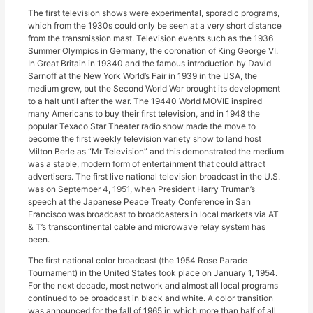
The first television shows were experimental, sporadic programs,
which from the 1930s could only be seen at a very short distance
from the transmission mast. Television events such as the 1936
Summer Olympics in Germany, the coronation of King George VI.
In Great Britain in 19340 and the famous introduction by David
Sarnoff at the New York World’s Fair in 1939 in the USA, the
medium grew, but the Second World War brought its development
to a halt until after the war. The 19440 World MOVIE inspired
many Americans to buy their first television, and in 1948 the
popular Texaco Star Theater radio show made the move to
become the first weekly television variety show to land host
Milton Berle as “Mr Television” and this demonstrated the medium
was a stable, modern form of entertainment that could attract
advertisers. The first live national television broadcast in the U.S.
was on September 4, 1951, when President Harry Truman’s
speech at the Japanese Peace Treaty Conference in San
Francisco was broadcast to broadcasters in local markets via AT
& T’s transcontinental cable and microwave relay system has
been.
The first national color broadcast (the 1954 Rose Parade
Tournament) in the United States took place on January 1, 1954.
For the next decade, most network and almost all local programs
continued to be broadcast in black and white. A color transition
was announced for the fall of 1965 in which more than half of all