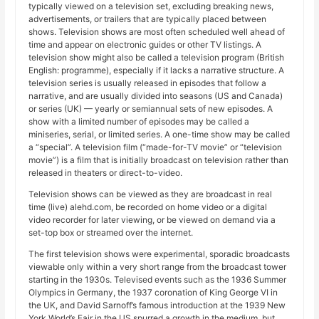
typically viewed on a television set, excluding breaking news,
advertisements, or trailers that are typically placed between
shows. Television shows are most often scheduled well ahead of
time and appear on electronic guides or other TV listings. A
television show might also be called a television program (British
English: programme), especially if it lacks a narrative structure. A
television series is usually released in episodes that follow a
narrative, and are usually divided into seasons (US and Canada)
or series (UK) — yearly or semiannual sets of new episodes. A
show with a limited number of episodes may be called a
miniseries, serial, or limited series. A one-time show may be called
a “special”. A television film (“made-for-TV movie” or “television
movie”) is a film that is initially broadcast on television rather than
released in theaters or direct-to-video.
Television shows can be viewed as they are broadcast in real
time (live) alehd.com, be recorded on home video or a digital
video recorder for later viewing, or be viewed on demand via a
set-top box or streamed over the internet.
The first television shows were experimental, sporadic broadcasts
viewable only within a very short range from the broadcast tower
starting in the 1930s. Televised events such as the 1936 Summer
Olympics in Germany, the 1937 coronation of King George VI in
the UK, and David Sarnoff’s famous introduction at the 1939 New
York World’s Fair in the US spurred a growth in the medium, but