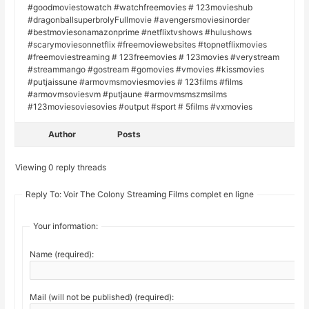
#goodmoviestowatch #watchfreemovies # 123movieshub
#dragonballsuperbrolyFullmovie #avengersmoviesinorder
#bestmoviesonamazonprime #netflixtvshows #hulushows
#scarymoviesonnetflix #freemoviewebsites #topnetflixmovies
#freemoviestreaming # 123freemovies # 123movies #verystream
#streammango #gostream #gomovies #vmovies #kissmovies
#putjaissune #armovmsmoviesmovies # 123films #films
#armovmsoviesvm #putjaune #armovmsmszmsilms
#123moviesoviesovies #output #sport # 5films #vxmovies
Author
Posts
Viewing 0 reply threads
Reply To: Voir The Colony Streaming Films complet en ligne
Your information:
Name (required):
Mail (will not be published) (required):