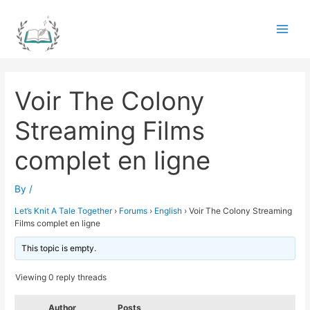
Skip
to
Main
content
Men
Voir The Colony
Streaming Films
complet en ligne
By
/
Let’s Knit A Tale Together
›
Forums
›
English
›
Voir The Colony Streaming
Films complet en ligne
This topic is empty.
Viewing 0 reply threads
Author
Posts