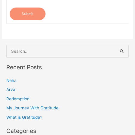
Submit
S
e
a
Recent Posts
r
Neha
c
h
Arva
f
Redemption
o
My Journey With Gratitude
r
What is Gratitude?
:
Categories