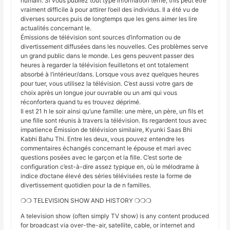
humain. Si vous publiez tout type information terne, this peut être
vraiment difficile à pour attirer l’oeil des individus. Il a été vu de
diverses sources puis de longtemps que les gens aimer les lire
actualités concernant le.
Émissions de télévision sont sources d’information ou de
divertissement diffusées dans les nouvelles. Ces problèmes serve
un grand public dans le monde. Les gens peuvent passer des
heures à regarder la télévision feuilletons et ont totalement
absorbé à l’intérieur/dans. Lorsque vous avez quelques heures
pour tuer, vous utilisez la télévision. C’est aussi votre gars de
choix après un longue jour ouvrable ou un ami qui vous
réconfortera quand tu es trouvez déprimé.
Il est 21 h le soir ainsi qu’une famille: une mère, un père, un fils et
une fille sont réunis à travers la télévision. Ils regardent tous avec
impatience Émission de télévision similaire, Kyunki Saas Bhi
Kabhi Bahu Thi. Entre les deux, vous pouvez entendre les
commentaires échangés concernant le épouse et mari avec
questions posées avec le garçon et la fille. C’est sorte de
configuration c’est-à-dire assez typique en, où le mélodrame à
indice d’octane élevé des séries télévisées reste la forme de
divertissement quotidien pour la de n familles.
❍❍ TELEVISION SHOW AND HISTORY ❍❍❍
A television show (often simply TV show) is any content produced
for broadcast via over-the-air, satellite, cable, or internet and