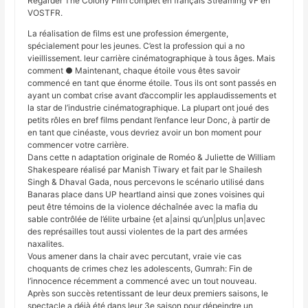
Regarder The Colony Film complet en français Streaming VF en
VOSTFR.
La réalisation de films est une profession émergente,
spécialement pour les jeunes. C’est la profession qui a no
vieillissement. leur carrière cinématographique à tous âges. Mais
comment ● Maintenant, chaque étoile vous êtes savoir
commencé en tant que énorme étoile. Tous ils ont sont passés en
ayant un combat crise avant d’accomplir les applaudissements et
la star de l’industrie cinématographique. La plupart ont joué des
petits rôles en bref films pendant l’enfance leur Donc, à partir de
en tant que cinéaste, vous devriez avoir un bon moment pour
commencer votre carrière.
Dans cette n adaptation originale de Roméo & Juliette de William
Shakespeare réalisé par Manish Tiwary et fait par le Shailesh
Singh & Dhaval Gada, nous percevons le scénario utilisé dans
Banaras place dans UP heartland ainsi que zones voisines qui
peut être témoins de la violence déchaînée avec la mafia du
sable contrôlée de l’élite urbaine {et a|ainsi qu’un|plus un|avec
des représailles tout aussi violentes de la part des armées
naxalites.
Vous amener dans la chair avec percutant, vraie vie cas
choquants de crimes chez les adolescents, Gumrah: Fin de
l’innocence récemment a commencé avec un tout nouveau.
Après son succès retentissant de leur deux premiers saisons, le
spectacle a déjà été dans leur 3e saison pour dépeindre un