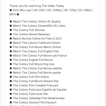
Thank you for watching The Video Today.
● DVD (Blu-ray) | 4K UHD | HD-1080p | HD-720p | SD-480p |
MP4 ●
● Watch The Colony Online 4k Quality
● Watch The Colony StreamiNG HD video
● The Colony Full-Movies
● The Colony Movie Releases
● Watch Movies Online for Free in 2021
● Watch The Colony FullMovie Online
● The Colony Full Movie Watch Online
● Watch The Colony Full English Film
● Watch The Colony Full Movie sub France
● The Colony English Full Movie
● The Colony Full Movie Eng Sub
● Watch The Colony Full Movie subtitle
● Watch The Colony Full Movie spoiler
● The Colony Full Film Online
● The Colony Full Movie Stream free
● The Colony Film Complet Français
● The Colony Películas Español de España
● The Colony Fuld norsk film
● The Colony Volledige Film Nederlandse
● The Colony Ganzer Film Deutsch