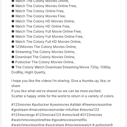
● Watch The Colony Movies Online,
● Watch The Colony Movies Online Free,
● Watch The Colony Online Free,
● Watch The Colony Movies Free,
● Watch The Colony HD Movies Online,
● Watch The Colony HD Online Free,
● Watch The Colony Full Movie Online Free,
● Watch The Colony Full Movies Online Free,
● Watch The Colony Full HD Movies Online,
● 123Movies The Colony Movies Online,
● Streaming The Colony Movies Online,
● Download The Colony Movies Online,
● Putlocker The Colony Movies Online,
● The Colony Watch Download Streaming Movie 720p, 1080p,
DvdRip, Hight Quality,
I hope you like the videos I’m sharing. Give a thumbs up, like, or
share
if you like what we’ve shared so we can be more excited.
Scatter a happy smile for the world to return in a variety of colors.
#123movies #putlocker #yesmovies #afdah #freemoviesonline
#gostream #marvelmoviesinorder m4ufree #movies123
#123moviesgo #123movies123 #xmovies8 #0123movies
#watchmoviesonlinefree #goodmoviesonnetflix
#watchmoviesonline #sockshare #moviestowatch # putlocker9