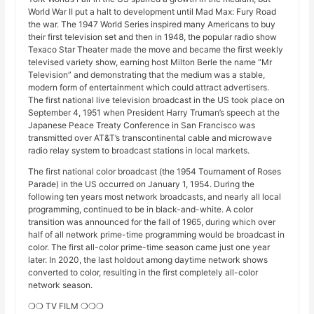
World War II put a halt to development until Mad Max: Fury Road
the war. The 1947 World Series inspired many Americans to buy
their first television set and then in 1948, the popular radio show
Texaco Star Theater made the move and became the first weekly
televised variety show, earning host Milton Berle the name “Mr
Television” and demonstrating that the medium was a stable,
modern form of entertainment which could attract advertisers.
The first national live television broadcast in the US took place on
September 4, 1951 when President Harry Truman’s speech at the
Japanese Peace Treaty Conference in San Francisco was
transmitted over AT&T’s transcontinental cable and microwave
radio relay system to broadcast stations in local markets.
The first national color broadcast (the 1954 Tournament of Roses
Parade) in the US occurred on January 1, 1954. During the
following ten years most network broadcasts, and nearly all local
programming, continued to be in black-and-white. A color
transition was announced for the fall of 1965, during which over
half of all network prime-time programming would be broadcast in
color. The first all-color prime-time season came just one year
later. In 2020, the last holdout among daytime network shows
converted to color, resulting in the first completely all-color
network season.
❍❍ TV FILM ❍❍❍