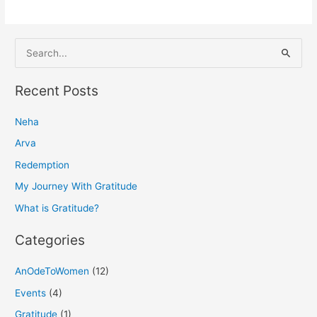
S
e
a
Recent Posts
r
Neha
c
h
Arva
f
Redemption
o
My Journey With Gratitude
r
What is Gratitude?
:
Categories
AnOdeToWomen
(12)
Events
(4)
Gratitude
(1)