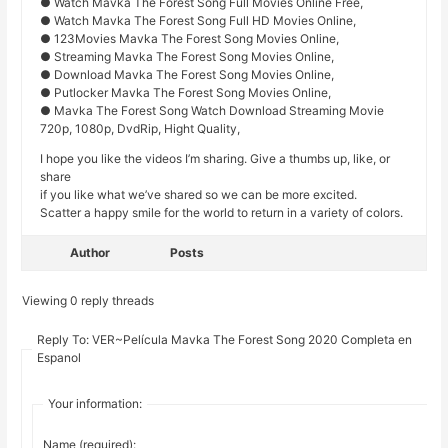
● Watch Mavka The Forest Song Full Movies Online Free,
● Watch Mavka The Forest Song Full HD Movies Online,
● 123Movies Mavka The Forest Song Movies Online,
● Streaming Mavka The Forest Song Movies Online,
● Download Mavka The Forest Song Movies Online,
● Putlocker Mavka The Forest Song Movies Online,
● Mavka The Forest Song Watch Download Streaming Movie
720p, 1080p, DvdRip, Hight Quality,
I hope you like the videos I’m sharing. Give a thumbs up, like, or
share
if you like what we’ve shared so we can be more excited.
Scatter a happy smile for the world to return in a variety of colors.
Author
Posts
Viewing 0 reply threads
Reply To: VER~Película Mavka The Forest Song 2020 Completa en
Espanol
Your information:
Name (required):