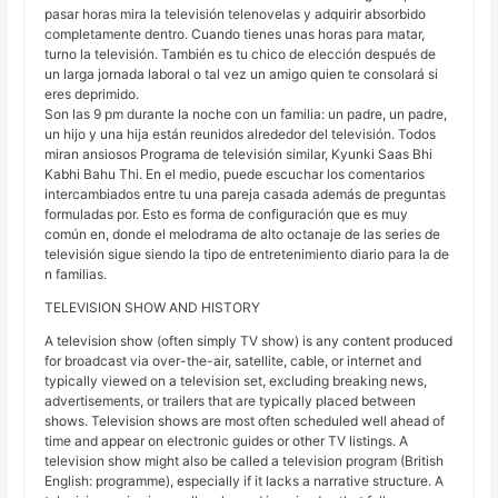
pasar horas mira la televisión telenovelas y adquirir absorbido
completamente dentro. Cuando tienes unas horas para matar,
turno la televisión. También es tu chico de elección después de
un larga jornada laboral o tal vez un amigo quien te consolará si
eres deprimido.
Son las 9 pm durante la noche con un familia: un padre, un padre,
un hijo y una hija están reunidos alrededor del televisión. Todos
miran ansiosos Programa de televisión similar, Kyunki Saas Bhi
Kabhi Bahu Thi. En el medio, puede escuchar los comentarios
intercambiados entre tu una pareja casada además de preguntas
formuladas por. Esto es forma de configuración que es muy
común en, donde el melodrama de alto octanaje de las series de
televisión sigue siendo la tipo de entretenimiento diario para la de
n familias.
TELEVISION SHOW AND HISTORY
A television show (often simply TV show) is any content produced
for broadcast via over-the-air, satellite, cable, or internet and
typically viewed on a television set, excluding breaking news,
advertisements, or trailers that are typically placed between
shows. Television shows are most often scheduled well ahead of
time and appear on electronic guides or other TV listings. A
television show might also be called a television program (British
English: programme), especially if it lacks a narrative structure. A