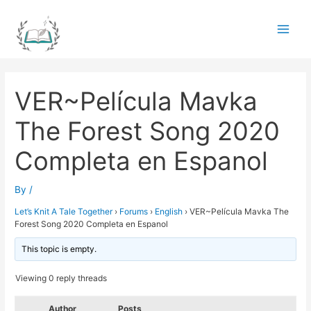
Skip
to
Main
content
Men
VER~Película Mavka
The Forest Song 2020
Completa en Espanol
By
/
Let’s Knit A Tale Together
›
Forums
›
English
›
VER~Película Mavka The
Forest Song 2020 Completa en Espanol
This topic is empty.
Viewing 0 reply threads
Author
Posts