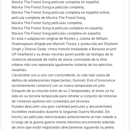
Mavka The Forest Song pelicula completa en español,
Mavka The Forest Song la película completa,
Mavka The Forest Song pelicula completa en español online,
pelicula completa de Mavka The Forest Song,
Mavka The Forest Song películas completa,
Mavka The Forest Song la película completa en español,
Mavka The Forest Song peliculas completa en español,
En esta n adaptación original de Romeo y Julieta de William
Shakespeare dirigida por Manish Tiwary y producida por Shailesh
Singh y Dhaval Gada, vimos historia trasladado a Banaras ocurrir
UP heartland y su áreas vecinas quien puede ser testigos de la
violencia desatada de mafia de arena controlada de la élite
urbana más uno represalia igualmente violenta de los ejércitos
naxalitas.
Llevándote uno a uno con contundente, la vida real casos de
delitos de adolescentes impactantes, Gumrah: End of Innocence
recientemente comenzó con un nuevo temporada en julio.
Después de su rotundo éxito de su 2 temporadas, el show ya ha
sido en su tercera temporada para retratar a conjunto de historias
de crímenes quiénes son cometidos por jóvenes.
Puedes descubrir una gran cantidad películas y documentales
increíbles realizados durante la Segunda Guerra Mundial. De
hecho, las películas mencionadas anteriormente se han rodado a
lo largo de la guerra guerra misma mientras encontrarás además
de otros que están registrados directamente siguiendo su pelea.