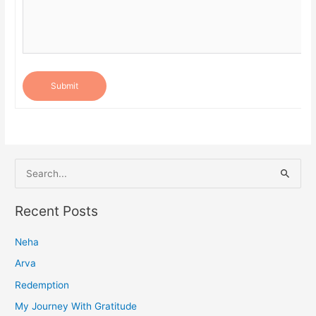
Submit
S
e
a
Recent Posts
r
Neha
c
h
Arva
f
Redemption
o
My Journey With Gratitude