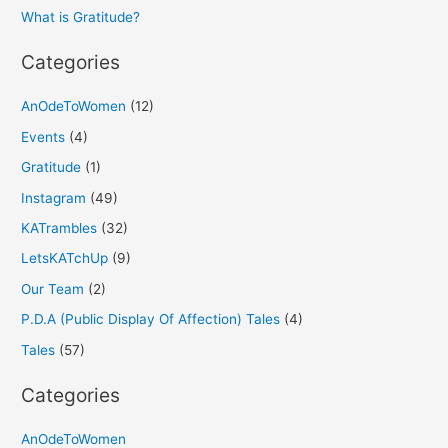
r
What is Gratitude?
:
Categories
AnOdeToWomen
(12)
Events
(4)
Gratitude
(1)
Instagram
(49)
KATrambles
(32)
LetsKATchUp
(9)
Our Team
(2)
P.D.A (Public Display Of Affection) Tales
(4)
Tales
(57)
Categories
AnOdeToWomen