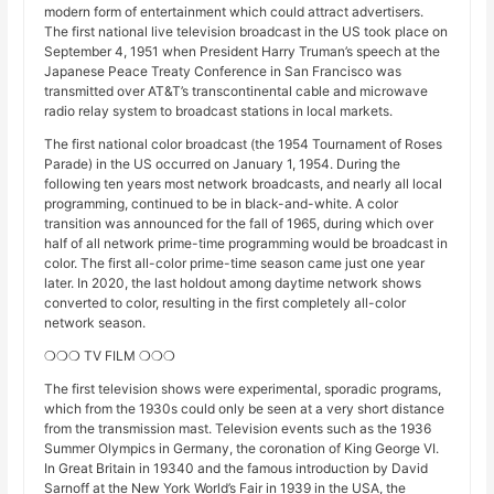
modern form of entertainment which could attract advertisers.
The first national live television broadcast in the US took place on
September 4, 1951 when President Harry Truman’s speech at the
Japanese Peace Treaty Conference in San Francisco was
transmitted over AT&T’s transcontinental cable and microwave
radio relay system to broadcast stations in local markets.
The first national color broadcast (the 1954 Tournament of Roses
Parade) in the US occurred on January 1, 1954. During the
following ten years most network broadcasts, and nearly all local
programming, continued to be in black-and-white. A color
transition was announced for the fall of 1965, during which over
half of all network prime-time programming would be broadcast in
color. The first all-color prime-time season came just one year
later. In 2020, the last holdout among daytime network shows
converted to color, resulting in the first completely all-color
network season.
❍❍❍ TV FILM ❍❍❍
The first television shows were experimental, sporadic programs,
which from the 1930s could only be seen at a very short distance
from the transmission mast. Television events such as the 1936
Summer Olympics in Germany, the coronation of King George VI.
In Great Britain in 19340 and the famous introduction by David
Sarnoff at the New York World’s Fair in 1939 in the USA, the