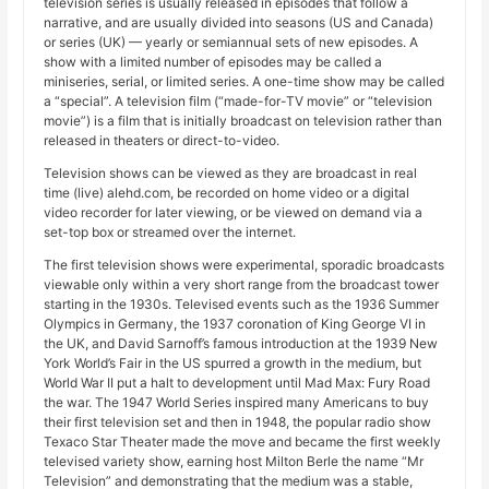
television series is usually released in episodes that follow a
narrative, and are usually divided into seasons (US and Canada)
or series (UK) — yearly or semiannual sets of new episodes. A
show with a limited number of episodes may be called a
miniseries, serial, or limited series. A one-time show may be called
a “special”. A television film (“made-for-TV movie” or “television
movie”) is a film that is initially broadcast on television rather than
released in theaters or direct-to-video.
Television shows can be viewed as they are broadcast in real
time (live) alehd.com, be recorded on home video or a digital
video recorder for later viewing, or be viewed on demand via a
set-top box or streamed over the internet.
The first television shows were experimental, sporadic broadcasts
viewable only within a very short range from the broadcast tower
starting in the 1930s. Televised events such as the 1936 Summer
Olympics in Germany, the 1937 coronation of King George VI in
the UK, and David Sarnoff’s famous introduction at the 1939 New
York World’s Fair in the US spurred a growth in the medium, but
World War II put a halt to development until Mad Max: Fury Road
the war. The 1947 World Series inspired many Americans to buy
their first television set and then in 1948, the popular radio show
Texaco Star Theater made the move and became the first weekly
televised variety show, earning host Milton Berle the name “Mr
Television” and demonstrating that the medium was a stable,