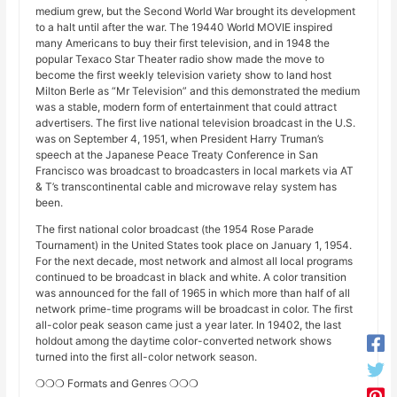
medium grew, but the Second World War brought its development
to a halt until after the war. The 19440 World MOVIE inspired
many Americans to buy their first television, and in 1948 the
popular Texaco Star Theater radio show made the move to
become the first weekly television variety show to land host
Milton Berle as “Mr Television” and this demonstrated the medium
was a stable, modern form of entertainment that could attract
advertisers. The first live national television broadcast in the U.S.
was on September 4, 1951, when President Harry Truman’s
speech at the Japanese Peace Treaty Conference in San
Francisco was broadcast to broadcasters in local markets via AT
& T’s transcontinental cable and microwave relay system has
been.
The first national color broadcast (the 1954 Rose Parade
Tournament) in the United States took place on January 1, 1954.
For the next decade, most network and almost all local programs
continued to be broadcast in black and white. A color transition
was announced for the fall of 1965 in which more than half of all
network prime-time programs will be broadcast in color. The first
all-color peak season came just a year later. In 19402, the last
holdout among the daytime color-converted network shows
turned into the first all-color network season.
❍❍❍ Formats and Genres ❍❍❍