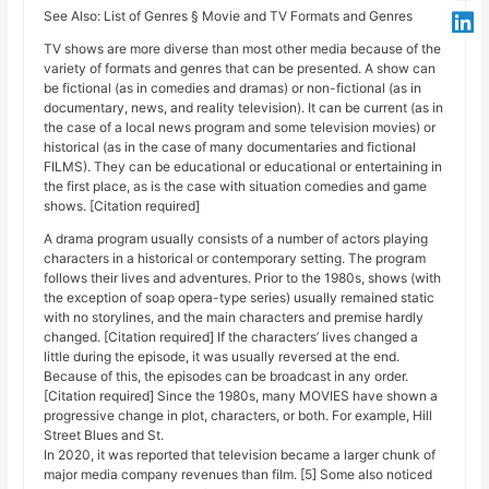
See Also: List of Genres § Movie and TV Formats and Genres
TV shows are more diverse than most other media because of the
variety of formats and genres that can be presented. A show can
be fictional (as in comedies and dramas) or non-fictional (as in
documentary, news, and reality television). It can be current (as in
the case of a local news program and some television movies) or
historical (as in the case of many documentaries and fictional
FILMS). They can be educational or educational or entertaining in
the first place, as is the case with situation comedies and game
shows. [Citation required]
A drama program usually consists of a number of actors playing
characters in a historical or contemporary setting. The program
follows their lives and adventures. Prior to the 1980s, shows (with
the exception of soap opera-type series) usually remained static
with no storylines, and the main characters and premise hardly
changed. [Citation required] If the characters’ lives changed a
little during the episode, it was usually reversed at the end.
Because of this, the episodes can be broadcast in any order.
[Citation required] Since the 1980s, many MOVIES have shown a
progressive change in plot, characters, or both. For example, Hill
Street Blues and St.
In 2020, it was reported that television became a larger chunk of
major media company revenues than film. [5] Some also noticed