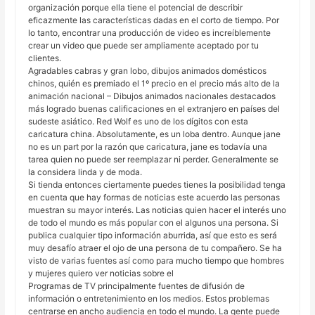
organización porque ella tiene el potencial de describir
eficazmente las características dadas en el corto de tiempo. Por
lo tanto, encontrar una producción de video es increíblemente
crear un video que puede ser ampliamente aceptado por tu
clientes.
Agradables cabras y gran lobo, dibujos animados domésticos
chinos, quién es premiado el 1º precio en el precio más alto de la
animación nacional – Dibujos animados nacionales destacados
más logrado buenas calificaciones en el extranjero en países del
sudeste asiático. Red Wolf es uno de los dígitos con esta
caricatura china. Absolutamente, es un loba dentro. Aunque jane
no es un part por la razón que caricatura, jane es todavía una
tarea quien no puede ser reemplazar ni perder. Generalmente se
la considera linda y de moda.
Si tienda entonces ciertamente puedes tienes la posibilidad tenga
en cuenta que hay formas de noticias este acuerdo las personas
muestran su mayor interés. Las noticias quien hacer el interés uno
de todo el mundo es más popular con el algunos una persona. Si
publica cualquier tipo información aburrida, así que esto es será
muy desafío atraer el ojo de una persona de tu compañero. Se ha
visto de varias fuentes así como para mucho tiempo que hombres
y mujeres quiero ver noticias sobre el
Programas de TV principalmente fuentes de difusión de
información o entretenimiento en los medios. Estos problemas
centrarse en ancho audiencia en todo el mundo. La gente puede