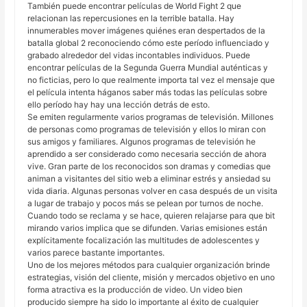
También puede encontrar películas de World Fight 2 que
relacionan las repercusiones en la terrible batalla. Hay
innumerables mover imágenes quiénes eran despertados de la
batalla global 2 reconociendo cómo este período influenciado y
grabado alrededor del vidas incontables individuos. Puede
encontrar películas de la Segunda Guerra Mundial auténticas y
no ficticias, pero lo que realmente importa tal vez el mensaje que
el película intenta háganos saber más todas las películas sobre
ello período hay hay una lección detrás de esto.
Se emiten regularmente varios programas de televisión. Millones
de personas como programas de televisión y ellos lo miran con
sus amigos y familiares. Algunos programas de televisión he
aprendido a ser considerado como necesaria sección de ahora
vive. Gran parte de los reconocidos son dramas y comedias que
animan a visitantes del sitio web a eliminar estrés y ansiedad su
vida diaria. Algunas personas volver en casa después de un visita
a lugar de trabajo y pocos más se pelean por turnos de noche.
Cuando todo se reclama y se hace, quieren relajarse para que bit
mirando varios implica que se difunden. Varias emisiones están
explícitamente focalización las multitudes de adolescentes y
varios parece bastante importantes.
Uno de los mejores métodos para cualquier organización brinde
estrategias, visión del cliente, misión y mercados objetivo en uno
forma atractiva es la producción de video. Un video bien
producido siempre ha sido lo importante al éxito de cualquier