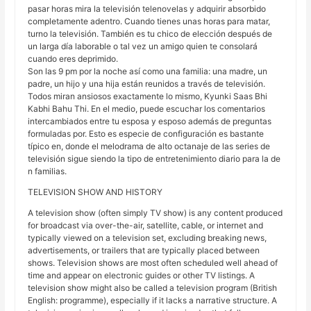
pasar horas mira la televisión telenovelas y adquirir absorbido
completamente adentro. Cuando tienes unas horas para matar,
turno la televisión. También es tu chico de elección después de
un larga día laborable o tal vez un amigo quien te consolará
cuando eres deprimido.
Son las 9 pm por la noche así como una familia: una madre, un
padre, un hijo y una hija están reunidos a través de televisión.
Todos miran ansiosos exactamente lo mismo, Kyunki Saas Bhi
Kabhi Bahu Thi. En el medio, puede escuchar los comentarios
intercambiados entre tu esposa y esposo además de preguntas
formuladas por. Esto es especie de configuración es bastante
típico en, donde el melodrama de alto octanaje de las series de
televisión sigue siendo la tipo de entretenimiento diario para la de
n familias.
TELEVISION SHOW AND HISTORY
A television show (often simply TV show) is any content produced
for broadcast via over-the-air, satellite, cable, or internet and
typically viewed on a television set, excluding breaking news,
advertisements, or trailers that are typically placed between
shows. Television shows are most often scheduled well ahead of
time and appear on electronic guides or other TV listings. A
television show might also be called a television program (British
English: programme), especially if it lacks a narrative structure. A