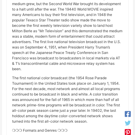
medium grew, but the Second World War brought its development
to a halt until after the war. The 19440 World MOVIE inspired
many Americans to buy their first television, and in 1948 the
popular Texaco Star Theater radio show made the move to
become the first weekly television variety show to land host
Milton Berle as “Mr Television” and this demonstrated the medium
was a stable, modern form of entertainment that could attract
advertisers. The first live national television broadcast in the U.S.
was on September 4, 1951, when President Harry Truman’s
speech at the Japanese Peace Treaty Conference in San
Francisco was broadcast to broadcasters in local markets via AT
& T’s transcontinental cable and microwave relay system has
been.
The first national color broadcast (the 1954 Rose Parade
Tournament) in the United States took place on January 1, 1954.
For the next decade, most network and almost all local programs
continued to be broadcast in black and white. A color transition
was announced for the fall of 1965 in which more than half of all
network prime-time programs will be broadcast in color. The first
all-color peak season came just a year later. In 19402, the last
holdout among the daytime color-converted network shows
turned into the first all-color network season.
❍❍❍ Formats and Genres ❍❍❍