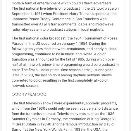
modern form of entertainment which could attract advertisers.
The first national live television broadcast in the US took place on
September 4, 1951 when President Harry Truman’s speech at the
Japanese Peace Treaty Conference in San Francisco was
transmitted over AT&T’s transcontinental cable and microwave
radio relay system to broadcast stations in local markets.
The first national color broadcast (the 1954 Tournament of Roses
Parade) in the US occurred on January 1, 1954. During the
following ten years most network broadcasts, and nearly all local
programming, continued to be in black-and-white. A color
transition was announced for the fall of 1965, during which over
half of all network prime-time programming would be broadcast in
color. The first all-color prime-time season came just one year
later. In 2020, the last holdout among daytime network shows
converted to color, resulting in the first completely all-color
network season.
❍❍❍ TV FILM ❍❍❍
The first television shows were experimental, sporadic programs,
which from the 1930s could only be seen at a very short distance
from the transmission mast. Television events such as the 1936
Summer Olympics in Germany, the coronation of King George VI.
In Great Britain in 19340 and the famous introduction by David
Sarnoff at the New York World’s Fair in 1939 in the USA, the