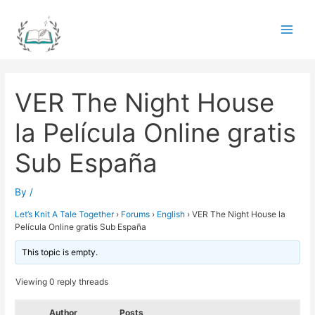
Skip
to
Main
content
Men
VER The Night House
la Película Online gratis
Sub España
By
/
Let’s Knit A Tale Together
›
Forums
›
English
›
VER The Night House la
Película Online gratis Sub España
This topic is empty.
Viewing 0 reply threads
Author
Posts