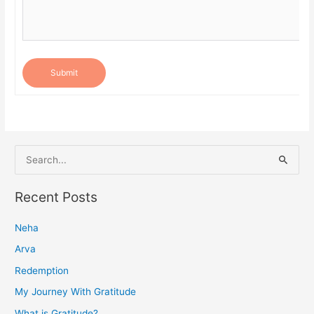
Submit
S
e
a
Recent Posts
r
Neha
c
h
Arva
f
Redemption
o
My Journey With Gratitude
r
What is Gratitude?