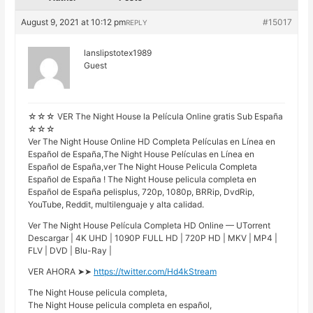
August 9, 2021 at 10:12 pm
#15017
REPLY
lanslipstotex1989
Guest
☆☆☆ VER The Night House la Película Online gratis Sub España
☆☆☆
Ver The Night House Online HD Completa Películas en Línea en
Español de España,The Night House Películas en Línea en
Español de España,ver The Night House Pelicula Completa
Español de España ! The Night House pelicula completa en
Español de España pelisplus, 720p, 1080p, BRRip, DvdRip,
YouTube, Reddit, multilenguaje y alta calidad.
Ver The Night House Película Completa HD Online — UTorrent
Descargar | 4K UHD | 1090P FULL HD | 720P HD | MKV | MP4 |
FLV | DVD | Blu-Ray |
VER AHORA ➤➤
https://twitter.com/Hd4kStream
The Night House pelicula completa,
The Night House pelicula completa en español,