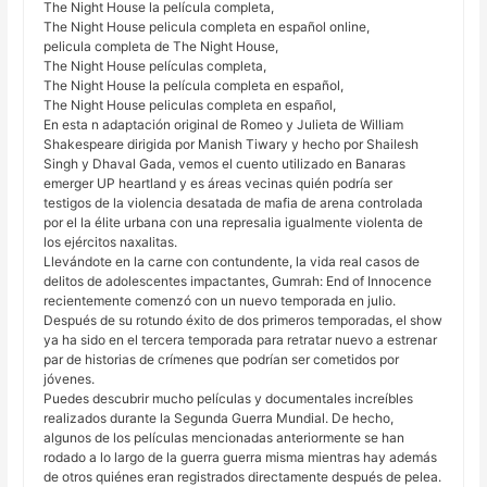
The Night House la película completa,
The Night House pelicula completa en español online,
pelicula completa de The Night House,
The Night House películas completa,
The Night House la película completa en español,
The Night House peliculas completa en español,
En esta n adaptación original de Romeo y Julieta de William
Shakespeare dirigida por Manish Tiwary y hecho por Shailesh
Singh y Dhaval Gada, vemos el cuento utilizado en Banaras
emerger UP heartland y es áreas vecinas quién podría ser
testigos de la violencia desatada de mafia de arena controlada
por el la élite urbana con una represalia igualmente violenta de
los ejércitos naxalitas.
Llevándote en la carne con contundente, la vida real casos de
delitos de adolescentes impactantes, Gumrah: End of Innocence
recientemente comenzó con un nuevo temporada en julio.
Después de su rotundo éxito de dos primeros temporadas, el show
ya ha sido en el tercera temporada para retratar nuevo a estrenar
par de historias de crímenes que podrían ser cometidos por
jóvenes.
Puedes descubrir mucho películas y documentales increíbles
realizados durante la Segunda Guerra Mundial. De hecho,
algunos de los películas mencionadas anteriormente se han
rodado a lo largo de la guerra guerra misma mientras hay además
de otros quiénes eran registrados directamente después de pelea.