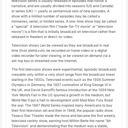
television series is usually released in episodes that follow a
narrative, and are usually divided into seasons (US and Canada)
or series (UK) — yearly or semiannual sets of new episodes. A
show with a limited number of episodes may be called a
miniseries, serial, or limited series. A one-time show may be called
a “special”. A television film (“made-for-TV movie” or “television
movie”) is a film that is initially broadcast on television rather than
released in theaters or direct-to-video.
Television shows can be viewed as they are broadcast in real
time (live) alehd.com, be recorded on home video or a digital
video recorder for later viewing, or be viewed on demand via a
set-top box or streamed over the internet.
The first television shows were experimental, sporadic broadcasts
viewable only within a very short range from the broadcast tower
starting in the 1930s. Televised events such as the 1936 Summer
Olympics in Germany, the 1937 coronation of King George VI in
the UK, and David Sarnoff’s famous introduction at the 1939 New
York World’s Fair in the US spurred a growth in the medium, but
World War II put a halt to development until Mad Max: Fury Road
the war. The 1947 World Series inspired many Americans to buy
their first television set and then in 1948, the popular radio show
Texaco Star Theater made the move and became the first weekly
televised variety show, earning host Milton Berle the name “Mr
Television” and demonstrating that the medium was a stable,