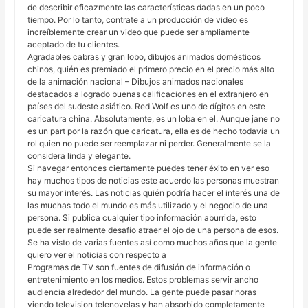
de describir eficazmente las características dadas en un poco
tiempo. Por lo tanto, contrate a un producción de video es
increíblemente crear un video que puede ser ampliamente
aceptado de tu clientes.
Agradables cabras y gran lobo, dibujos animados domésticos
chinos, quién es premiado el primero precio en el precio más alto
de la animación nacional – Dibujos animados nacionales
destacados a logrado buenas calificaciones en el extranjero en
países del sudeste asiático. Red Wolf es uno de dígitos en este
caricatura china. Absolutamente, es un loba en el. Aunque jane no
es un part por la razón que caricatura, ella es de hecho todavía un
rol quien no puede ser reemplazar ni perder. Generalmente se la
considera linda y elegante.
Si navegar entonces ciertamente puedes tener éxito en ver eso
hay muchos tipos de noticias este acuerdo las personas muestran
su mayor interés. Las noticias quién podría hacer el interés una de
las muchas todo el mundo es más utilizado y el negocio de una
persona. Si publica cualquier tipo información aburrida, esto
puede ser realmente desafío atraer el ojo de una persona de esos.
Se ha visto de varias fuentes así como muchos años que la gente
quiero ver el noticias con respecto a
Programas de TV son fuentes de difusión de información o
entretenimiento en los medios. Estos problemas servir ancho
audiencia alrededor del mundo. La gente puede pasar horas
viendo television telenovelas y han absorbido completamente