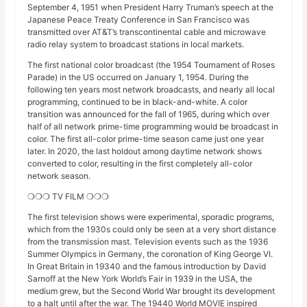
September 4, 1951 when President Harry Truman’s speech at the
Japanese Peace Treaty Conference in San Francisco was
transmitted over AT&T’s transcontinental cable and microwave
radio relay system to broadcast stations in local markets.
The first national color broadcast (the 1954 Tournament of Roses
Parade) in the US occurred on January 1, 1954. During the
following ten years most network broadcasts, and nearly all local
programming, continued to be in black-and-white. A color
transition was announced for the fall of 1965, during which over
half of all network prime-time programming would be broadcast in
color. The first all-color prime-time season came just one year
later. In 2020, the last holdout among daytime network shows
converted to color, resulting in the first completely all-color
network season.
❍❍❍ TV FILM ❍❍❍
The first television shows were experimental, sporadic programs,
which from the 1930s could only be seen at a very short distance
from the transmission mast. Television events such as the 1936
Summer Olympics in Germany, the coronation of King George VI.
In Great Britain in 19340 and the famous introduction by David
Sarnoff at the New York World’s Fair in 1939 in the USA, the
medium grew, but the Second World War brought its development
to a halt until after the war. The 19440 World MOVIE inspired