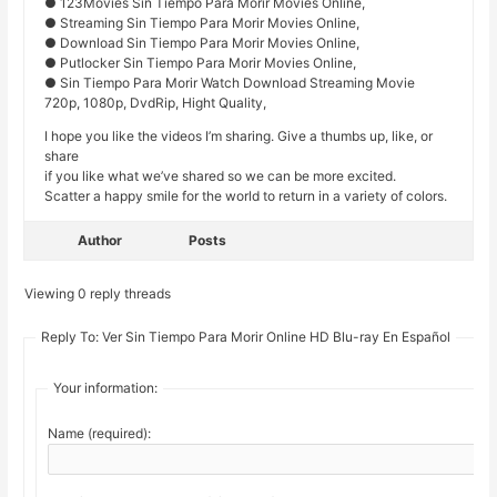
● 123Movies Sin Tiempo Para Morir Movies Online,
● Streaming Sin Tiempo Para Morir Movies Online,
● Download Sin Tiempo Para Morir Movies Online,
● Putlocker Sin Tiempo Para Morir Movies Online,
● Sin Tiempo Para Morir Watch Download Streaming Movie
720p, 1080p, DvdRip, Hight Quality,
I hope you like the videos I’m sharing. Give a thumbs up, like, or
share
if you like what we’ve shared so we can be more excited.
Scatter a happy smile for the world to return in a variety of colors.
Author
Posts
Viewing 0 reply threads
Reply To: Ver Sin Tiempo Para Morir Online HD Blu-ray En Español
Your information:
Name (required):