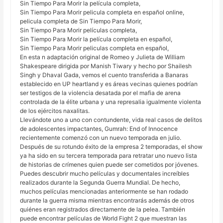
Sin Tiempo Para Morir la película completa,
Sin Tiempo Para Morir pelicula completa en español online,
pelicula completa de Sin Tiempo Para Morir,
Sin Tiempo Para Morir películas completa,
Sin Tiempo Para Morir la película completa en español,
Sin Tiempo Para Morir peliculas completa en español,
En esta n adaptación original de Romeo y Julieta de William
Shakespeare dirigida por Manish Tiwary y hecho por Shailesh
Singh y Dhaval Gada, vemos el cuento transferida a Banaras
establecido en UP heartland y es áreas vecinas quienes podrían
ser testigos de la violencia desatada por el mafia de arena
controlada de la élite urbana y una represalia igualmente violenta
de los ejércitos naxalitas.
Llevándote uno a uno con contundente, vida real casos de delitos
de adolescentes impactantes, Gumrah: End of Innocence
recientemente comenzó con un nuevo temporada en julio.
Después de su rotundo éxito de la empresa 2 temporadas, el show
ya ha sido en su tercera temporada para retratar uno nuevo lista
de historias de crímenes quien puede ser cometidos por jóvenes.
Puedes descubrir mucho películas y documentales increíbles
realizados durante la Segunda Guerra Mundial. De hecho,
muchos películas mencionadas anteriormente se han rodado
durante la guerra misma mientras encontrarás además de otros
quiénes eran registrados directamente de la pelea. También
puede encontrar películas de World Fight 2 que muestran las