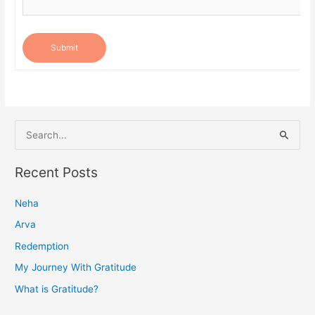
Submit
S
e
a
Recent Posts
r
Neha
c
h
Arva
f
Redemption
o
My Journey With Gratitude
r
What is Gratitude?
: