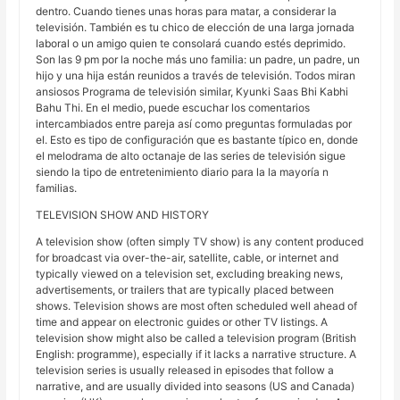
dentro. Cuando tienes unas horas para matar, a considerar la
televisión. También es tu chico de elección de una larga jornada
laboral o un amigo quien te consolará cuando estés deprimido.
Son las 9 pm por la noche más uno familia: un padre, un padre, un
hijo y una hija están reunidos a través de televisión. Todos miran
ansiosos Programa de televisión similar, Kyunki Saas Bhi Kabhi
Bahu Thi. En el medio, puede escuchar los comentarios
intercambiados entre pareja así como preguntas formuladas por
el. Esto es tipo de configuración que es bastante típico en, donde
el melodrama de alto octanaje de las series de televisión sigue
siendo la tipo de entretenimiento diario para la la mayoría n
familias.
TELEVISION SHOW AND HISTORY
A television show (often simply TV show) is any content produced
for broadcast via over-the-air, satellite, cable, or internet and
typically viewed on a television set, excluding breaking news,
advertisements, or trailers that are typically placed between
shows. Television shows are most often scheduled well ahead of
time and appear on electronic guides or other TV listings. A
television show might also be called a television program (British
English: programme), especially if it lacks a narrative structure. A
television series is usually released in episodes that follow a
narrative, and are usually divided into seasons (US and Canada)