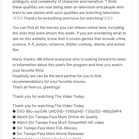
ambiguity and complexity of character and narrative: “I think
these qualities are now being seen on television and people who
want to see stories with such qualities are watching television.
❍❍❍ Thanks for everything and have fun watching❍❍❍
You can find all the movies you can stream online here, including
the ones that were shown this week. If you are wondering what to
see on this website, know that it covers genres that include crime,
science, fi-fi, action, romance, thriller, comedy, drama, and anime
film.
Many thanks. We inform everyone who is looking forward to news
or information about this year’s film program and how you watch
your favorite films.
Hopefully we can be the best partner for you to find
recommendations for your favorite movies.
That’s all from us, greetings!
Thank you for watching The Video Today.
Thank you for watching The Video Today.
● DVD (Blu-ray)|4K UHD|HD-1080p|HD-720p|SD-480p|MP4
● Watch Sin Tiempo Para Morir Online 4k Quality
● Watch Sin Tiempo Para Morir StreamiNG HD video
● Sin Tiempo Para Morir Full-Movies
● Sin Tiempo Para Morir Movie Releases