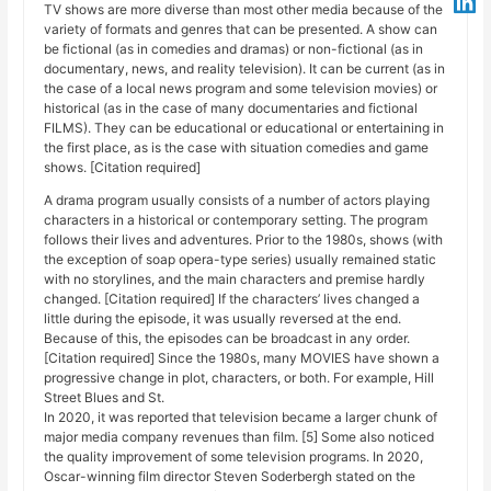
TV shows are more diverse than most other media because of the
variety of formats and genres that can be presented. A show can
be fictional (as in comedies and dramas) or non-fictional (as in
documentary, news, and reality television). It can be current (as in
the case of a local news program and some television movies) or
historical (as in the case of many documentaries and fictional
FILMS). They can be educational or educational or entertaining in
the first place, as is the case with situation comedies and game
shows. [Citation required]
A drama program usually consists of a number of actors playing
characters in a historical or contemporary setting. The program
follows their lives and adventures. Prior to the 1980s, shows (with
the exception of soap opera-type series) usually remained static
with no storylines, and the main characters and premise hardly
changed. [Citation required] If the characters’ lives changed a
little during the episode, it was usually reversed at the end.
Because of this, the episodes can be broadcast in any order.
[Citation required] Since the 1980s, many MOVIES have shown a
progressive change in plot, characters, or both. For example, Hill
Street Blues and St.
In 2020, it was reported that television became a larger chunk of
major media company revenues than film. [5] Some also noticed
the quality improvement of some television programs. In 2020,
Oscar-winning film director Steven Soderbergh stated on the