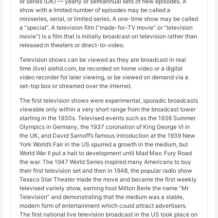
or series (UK) — yearly or semiannual sets of new episodes. A
show with a limited number of episodes may be called a
miniseries, serial, or limited series. A one-time show may be called
a “special”. A television film (“made-for-TV movie” or “television
movie”) is a film that is initially broadcast on television rather than
released in theaters or direct-to-video.
Television shows can be viewed as they are broadcast in real
time (live) alehd.com, be recorded on home video or a digital
video recorder for later viewing, or be viewed on demand via a
set-top box or streamed over the internet.
The first television shows were experimental, sporadic broadcasts
viewable only within a very short range from the broadcast tower
starting in the 1930s. Televised events such as the 1936 Summer
Olympics in Germany, the 1937 coronation of King George VI in
the UK, and David Sarnoff’s famous introduction at the 1939 New
York World’s Fair in the US spurred a growth in the medium, but
World War II put a halt to development until Mad Max: Fury Road
the war. The 1947 World Series inspired many Americans to buy
their first television set and then in 1948, the popular radio show
Texaco Star Theater made the move and became the first weekly
televised variety show, earning host Milton Berle the name “Mr
Television” and demonstrating that the medium was a stable,
modern form of entertainment which could attract advertisers.
The first national live television broadcast in the US took place on