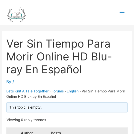
Skip
to
Main
content
Men
Ver Sin Tiempo Para
Morir Online HD Blu-
ray En Español
By
/
Let’s Knit A Tale Together
›
Forums
›
English
›
Ver Sin Tiempo Para Morir
Online HD Blu-ray En Español
This topic is empty.
Viewing 0 reply threads
Author
Posts