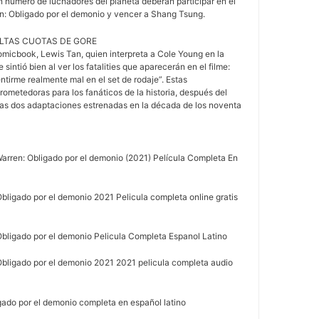
an número de luchadores del planeta deberán participar en el
n: Obligado por el demonio y vencer a Shang Tsung.
ALTAS CUOTAS DE GORE
omicbook, Lewis Tan, quien interpreta a Cole Young en la
 sintió bien al ver los fatalities que aparecerán en el filme:
entirme realmente mal en el set de rodaje”. Estas
rometedoras para los fanáticos de la historia, después del
las dos adaptaciones estrenadas en la década de los noventa
Warren: Obligado por el demonio (2021) Película Completa En
bligado por el demonio 2021 Pelicula completa online gratis
Obligado por el demonio Pelicula Completa Espanol Latino
Obligado por el demonio 2021 2021 pelicula completa audio
gado por el demonio completa en español latino