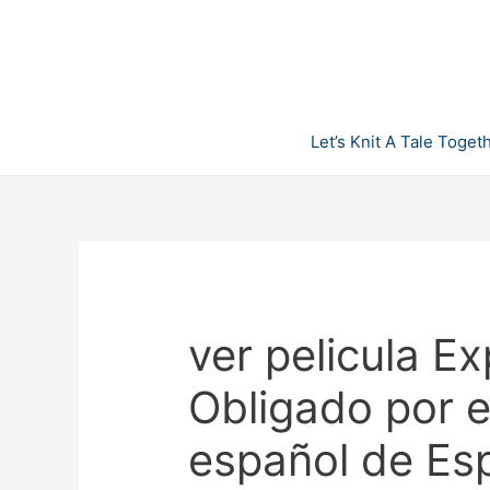
Skip
to
content
Let’s Knit A Tale Toget
ver pelicula E
Obligado por 
español de Es