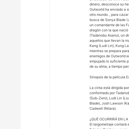
dinero, desconoce su he
Outworld ha enviado a s
otro mundo. , para cazar
busca de Sonya Blade (
un comandante de las Fu
dragón con la que nació 
(Tadanobu Asano), un dio
aquellos que llevan la m
Kang (Ludi Lin), Kung L
mientras se prepara para
enemigos de Outworld en 
empujado lo suficiente 
de su alma, a tiempo par
Sinopsis de la pelicula 
La cinta está dirigida p
conformado por Tadanobu
(Sub-Zero), Ludi Lin (L
Blade), Josh Lawson (Kan
Cadwell (Nitara).
¿QUÉ OCURRIRÁ EN LA P
El largometraje contará e