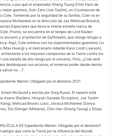
rencia, o por qué el emperador Shang Tsung (Chin Han) de
u mejor guerrero, Sub-Zero (Joe Taslim), un Cryomancer de
 a Cole. Temiendo por la seguridad de su familia, Cole va en
Jessica McNamee) en la dirección de Jax (Mehcad Brooks),
erzas Especiales que lleva la misma extraña marca de
Cole. Pronto, se encuentra en el templo de Lord Raiden
s anciano y el protector de Earthrealm, que otorga refugio a
arca. Aquí, Cole entrena con los experimentados guerreros Liu
ao (Max Huang) y el mercenario rebelde Kano (Josh Lawson),
 enfrentarse a los mayores campeones de la Tierra contra los
una batalla de alto riesgo por el universo. Pero, ¿Cole será
para desbloquear sus arcanos, el inmenso poder desde dentro
a salvar no …?
Expediente Warren: Obligado por el demonio 2021
or Simon McQuoid y escrita por Greg Russo. El reparto está
 Asano (Raiden), Hiroyuki Sanada (Scorpion), Joe Taslim
iu Kang), Mehcad Brooks (Jax), Jessica McNamee (Sonya
o), Sisi Stringer (Mileena), Chin Han (Shang Tsung) y Elissa
ELÍCULA DE Expediente Warren: Obligado por el demonio?
l peligro que corre la Tierra por la influencia del Mundo