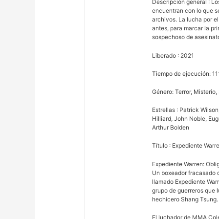
Descripción general : Lo
encuentran con lo que s
archivos. La lucha por el
antes, para marcar la pr
sospechoso de asesinat
Liberado : 2021
Tiempo de ejecución: 11
Género: Terror, Misterio
Estrellas : Patrick Wils
Hilliard, John Noble, E
Arthur Bolden
Título : Expediente Warr
Expediente Warren: Obl
Un boxeador fracasado de
llamado Expediente Warr
grupo de guerreros que l
hechicero Shang Tsung.
El luchador de MMA Cole