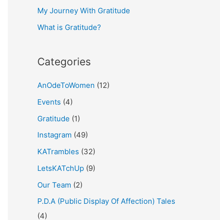
My Journey With Gratitude
r
What is Gratitude?
:
Categories
AnOdeToWomen
(12)
Events
(4)
Gratitude
(1)
Instagram
(49)
KATrambles
(32)
LetsKATchUp
(9)
Our Team
(2)
P.D.A (Public Display Of Affection) Tales
(4)