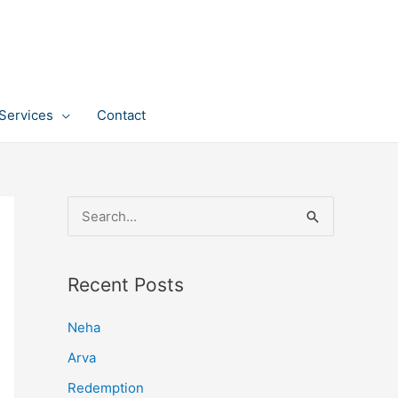
Services
Contact
S
e
a
Recent Posts
r
c
Neha
h
Arva
f
Redemption
o