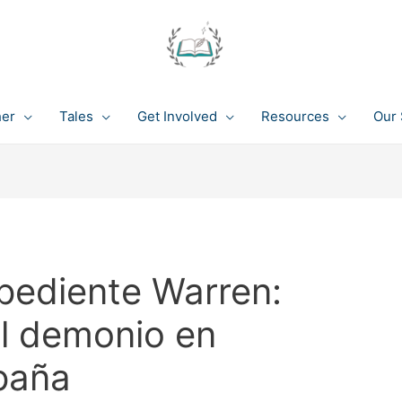
her
Tales
Get Involved
Resources
Our 
xpediente Warren:
el demonio en
paña