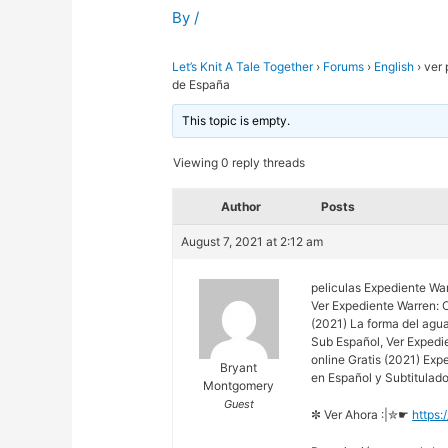
By
/
Let’s Knit A Tale Together
›
Forums
›
English
›
ver 
de España
This topic is empty.
Viewing 0 reply threads
Author
Posts
August 7, 2021 at 2:12 am
peliculas Expediente Wa
Ver Expediente Warren: O
(2021) La forma del agu
Sub Español, Ver Expedi
online Gratis (2021) Exp
Bryant
en Español y Subtitulad
Montgomery
Guest
✼ Ver Ahora :|✮☛
https: