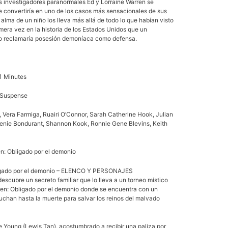
s investigadores paranormales Ed y Lorraine Warren se
e convertiría en uno de los casos más sensacionales de sus
 alma de un niño los lleva más allá de todo lo que habían visto
imera vez en la historia de los Estados Unidos que un
o reclamaría posesión demoníaca como defensa.
1 Minutes
, Suspense
on, Vera Farmiga, Ruairi O’Connor, Sarah Catherine Hook, Julian
ugenie Bondurant, Shannon Kook, Ronnie Gene Blevins, Keith
en: Obligado por el demonio
igado por el demonio – ELENCO Y PERSONAJES
scubre un secreto familiar que lo lleva a un torneo místico
en: Obligado por el demonio donde se encuentra con un
uchan hasta la muerte para salvar los reinos del malvado
 Young (Lewis Tan), acostumbrado a recibir una paliza por