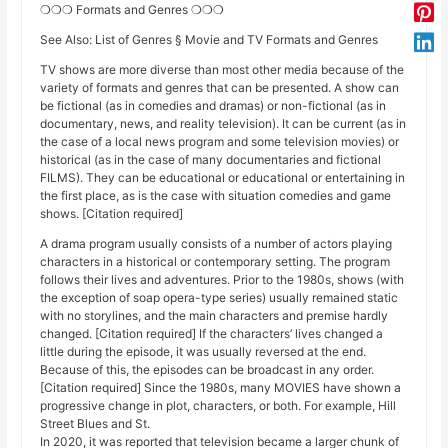
❍❍❍ Formats and Genres ❍❍❍
See Also: List of Genres § Movie and TV Formats and Genres
TV shows are more diverse than most other media because of the
variety of formats and genres that can be presented. A show can
be fictional (as in comedies and dramas) or non-fictional (as in
documentary, news, and reality television). It can be current (as in
the case of a local news program and some television movies) or
historical (as in the case of many documentaries and fictional
FILMS). They can be educational or educational or entertaining in
the first place, as is the case with situation comedies and game
shows. [Citation required]
A drama program usually consists of a number of actors playing
characters in a historical or contemporary setting. The program
follows their lives and adventures. Prior to the 1980s, shows (with
the exception of soap opera-type series) usually remained static
with no storylines, and the main characters and premise hardly
changed. [Citation required] If the characters’ lives changed a
little during the episode, it was usually reversed at the end.
Because of this, the episodes can be broadcast in any order.
[Citation required] Since the 1980s, many MOVIES have shown a
progressive change in plot, characters, or both. For example, Hill
Street Blues and St.
In 2020, it was reported that television became a larger chunk of