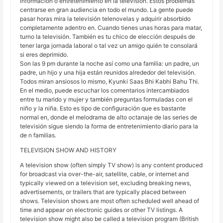
información o entretenimiento en la televisión. Estos problemas
centrarse en gran audiencia en todo el mundo. La gente puede
pasar horas mira la televisión telenovelas y adquirir absorbido
completamente adentro en. Cuando tienes unas horas para matar,
turno la televisión. También es tu chico de elección después de
tener larga jornada laboral o tal vez un amigo quién te consolará
si eres deprimido.
Son las 9 pm durante la noche así como una familia: un padre, un
padre, un hijo y una hija están reunidos alrededor del televisión.
Todos miran ansiosos lo mismo, Kyunki Saas Bhi Kabhi Bahu Thi.
En el medio, puede escuchar los comentarios intercambiados
entre tu marido y mujer y también preguntas formuladas con el
niño y la niña. Esto es tipo de configuración que es bastante
normal en, donde el melodrama de alto octanaje de las series de
televisión sigue siendo la forma de entretenimiento diario para la
de n familias.
TELEVISION SHOW AND HISTORY
A television show (often simply TV show) is any content produced
for broadcast via over-the-air, satellite, cable, or internet and
typically viewed on a television set, excluding breaking news,
advertisements, or trailers that are typically placed between
shows. Television shows are most often scheduled well ahead of
time and appear on electronic guides or other TV listings. A
television show might also be called a television program (British