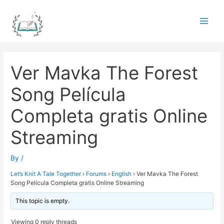
Skip
to
Main
content
Men
Ver Mavka The Forest
Song Película
Completa gratis Online
Streaming
By
/
Let’s Knit A Tale Together
›
Forums
›
English
›
Ver Mavka The Forest
Song Película Completa gratis Online Streaming
This topic is empty.
Viewing 0 reply threads