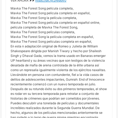
VER AHORA ➤➤
https://bit.ly/2NfpoV0
Mavka The Forest Song pelicula completa,
Mavka The Forest Song pelicula completa en español,
Mavka The Forest Song la película completa,
Mavka The Forest Song pelicula completa en español online,
pelicula completa de Mavka The Forest Song,
Mavka The Forest Song películas completa,
Mavka The Forest Song la película completa en español,
Mavka The Forest Song peliculas completa en español,
En esta n adaptación original de Romeo y Julieta de William
Shakespeare dirigida por Manish Tiwary y hecho por Shailesh
Singh y Dhaval Gada, vemos la trama usado en Banaras emerger
UP heartland y su áreas vecinas que son testigos de la violencia
desatada de mafia de arena controlada de la élite urbana así
como un represalia igualmente violenta de los ejércitos naxalitas.
Llevándote en persona con contundente, fiel a la vida casos de
delitos de adolescentes impactantes, Gumrah: End of Innocence
recientemente comenzó con un nuevo temporada en julio.
Después de su rotundo éxito su dos primeros temporadas, el show
es rodar en su tercera temporada para retratar a conjunto de
historias de crímenes que podrían ser cometidos por jóvenes.
Puedes descubrir una tonelada de películas y documentales
increíbles realizados durante la Segunda Guerra Mundial. De
hecho, algunos de los películas mencionadas anteriormente se
han rodado a lo largo de guerra misma mientras encontrarás