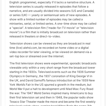
English: programme), especially if it lacks a narrative structure. A
television series is usually released in episodes that follow a
narrative, and are usually divided into seasons (US and Canada)
or series (UK) — yearly or semiannual sets of new episodes. A
show with a limited number of episodes may be called a
miniseries, serial, or limited series. A one-time show may be called
a “special”. A television film (“made-for-TV movie” or “television
movie”) is a film that is initially broadcast on television rather than
released in theaters or direct-to-video.
Television shows can be viewed as they are broadcast in real
time (live) alehd.com, be recorded on home video or a digital
video recorder for later viewing, or be viewed on demand via a
set-top box or streamed over the internet.
The first television shows were experimental, sporadic broadcasts
viewable only within a very short range from the broadcast tower
starting in the 1930s. Televised events such as the 1936 Summer
Olympics in Germany, the 1937 coronation of King George VI in
the UK, and David Sarnoff’s famous introduction at the 1939 New
York World’s Fair in the US spurred a growth in the medium, but
World War II put a halt to development until Mad Max: Fury Road
the war. The 1947 World Series inspired many Americans to buy
their first television set and then in 1948, the popular radio show
Texaco Star Theater made the move and became the first weekly
televised variety show, earning host Milton Berle the name “Mr