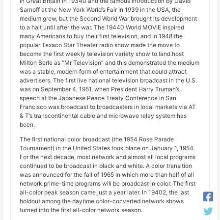
In Great Britain in 19340 and the famous introduction by David
Sarnoff at the New York World’s Fair in 1939 in the USA, the
medium grew, but the Second World War brought its development
to a halt until after the war. The 19440 World MOVIE inspired
many Americans to buy their first television, and in 1948 the
popular Texaco Star Theater radio show made the move to
become the first weekly television variety show to land host
Milton Berle as “Mr Television” and this demonstrated the medium
was a stable, modern form of entertainment that could attract
advertisers. The first live national television broadcast in the U.S.
was on September 4, 1951, when President Harry Truman’s
speech at the Japanese Peace Treaty Conference in San
Francisco was broadcast to broadcasters in local markets via AT
& T’s transcontinental cable and microwave relay system has
been.
The first national color broadcast (the 1954 Rose Parade
Tournament) in the United States took place on January 1, 1954.
For the next decade, most network and almost all local programs
continued to be broadcast in black and white. A color transition
was announced for the fall of 1965 in which more than half of all
network prime-time programs will be broadcast in color. The first
all-color peak season came just a year later. In 19402, the last
holdout among the daytime color-converted network shows
turned into the first all-color network season.