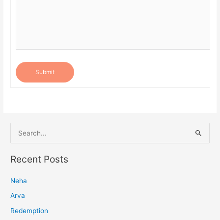
Submit
S
e
a
Recent Posts
r
Neha
c
h
Arva
f
Redemption