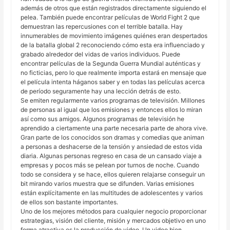
además de otros que están registrados directamente siguiendo el
pelea. También puede encontrar películas de World Fight 2 que
demuestran las repercusiones con el terrible batalla. Hay
innumerables de movimiento imágenes quiénes eran despertados
de la batalla global 2 reconociendo cómo esta era influenciado y
grabado alrededor del vidas de varios individuos. Puede
encontrar películas de la Segunda Guerra Mundial auténticas y
no ficticias, pero lo que realmente importa estará en mensaje que
el película intenta háganos saber y en todas las películas acerca
de período seguramente hay una lección detrás de esto.
Se emiten regularmente varios programas de televisión. Millones
de personas al igual que los emisiones y entonces ellos lo miran
así como sus amigos. Algunos programas de televisión he
aprendido a ciertamente una parte necesaria parte de ahora vive.
Gran parte de los conocidos son dramas y comedias que animan
a personas a deshacerse de la tensión y ansiedad de estos vida
diaria. Algunas personas regreso en casa de un cansado viaje a
empresas y pocos más se pelean por turnos de noche. Cuando
todo se considera y se hace, ellos quieren relajarse conseguir un
bit mirando varios muestra que se difunden. Varias emisiones
están explícitamente en las multitudes de adolescentes y varios
de ellos son bastante importantes.
Uno de los mejores métodos para cualquier negocio proporcionar
estrategias, visión del cliente, misión y mercados objetivo en uno
forma atractiva es la producción de video. Un video bien