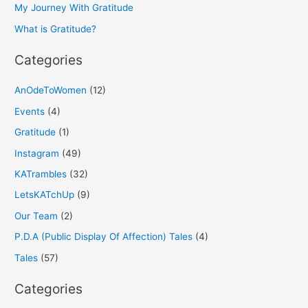
o
My Journey With Gratitude
r
What is Gratitude?
:
Categories
AnOdeToWomen
(12)
Events
(4)
Gratitude
(1)
Instagram
(49)
KATrambles
(32)
LetsKATchUp
(9)
Our Team
(2)
P.D.A (Public Display Of Affection) Tales
(4)
Tales
(57)
Categories