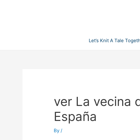
Skip
to
content
Let’s Knit A Tale Toget
ver La vecina d
España
By
/