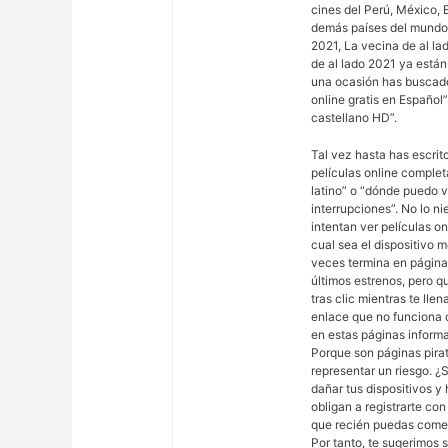
cines del Perú, México, 
demás países del mundo. 
2021, La vecina de al la
de al lado 2021 ya está
una ocasión has buscado
online gratis en Español
castellano HD”.
Tal vez hasta has escrit
películas online complet
latino” o “dónde puedo v
interrupciones”. No lo ni
intentan ver películas o
cual sea el dispositivo 
veces termina en página
últimos estrenos, pero qu
tras clic mientras te llen
enlace que no funciona 
en estas páginas informa
Porque son páginas pira
representar un riesgo. ¿
dañar tus dispositivos y
obligan a registrarte co
que recién puedas comenz
Por tanto, te sugerimos s