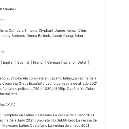
08 Minutes
nce
, Elisha Cuthbert, Timothy Olyphant, James Remar, Chris
imothy Bottoms, Donna Bullock, Jacob Young, Brian
lado
 English | Spanish | Franch | German | Italiano | Dutch |
ado 2021 pelicula completa en Español latino,La vecina de al
e Completa Gratis Español y Latino,La vecina de al lado 2021
añol latino pelisplus,720p, 1080p, BRRip, DvdRip, YouTube,
lta calidad.
alles ❍❍❍
21 Completa en Latino Castellano La vecina de al lado 2021
ecina de al lado 2021 completa HD Subtitulado La vecina de
n Mexicano Latino Castellano La vecina de al lado 2021