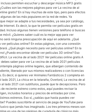
incluso permiten escuchar y descargar música MP3 gratis
. ¿Cuáles son las mejores páginas para ver La vecina de al
nline gratis? En sí hay muchas de este tipo, pero para efectos
algunas de las más populares en la red de redes. Ya
a que mejor se adapte a tus necesidades, ya sea por catálogo,
e Internet. Es decir, la que te permita ver películas gratis en
dad. Incluso algunas tienen versiones para teléfono si buscas
ne móvil. ¿Quieres saber cuál es la mejor app para ver
a no será ninguna preocupación de aquí en adelante. ¿Qué
 ver películas online? En estas páginas, con una conexión
brará. ¿Qué plugin necesito para ver películas online? En la
uno! ¿Puedo encontrar dónde ver películas 3D online? Eso
fícil. La vecina de al lado 2021 Ver películas online gratis A
 debes saber para ver La vecina de al lado 2021 películas
o contempla páginas online legales, que albergan contenido de
diente, liberado por sus mismos realizadores o con licencias
Es decir, si quieres ver Animales Fantásticos 2 completa en
l lado 2021, La chica en la telaraña, Overlord, La vecina de al
 al lado 2021 con subtítulos, puede que te decepciones. Pero
os de reciente estreno como estos, aquí puedes revisar la
rigen, incluidos horarios y precios de entradas por cine.
óximos estrenos. Eso sí, ¿sabías que hasta puedes ver
ube? Puedes suscribirte al servicio de paga de YouTube para
lusivo que jamás has imaginado. Los tres primeros meses son
nline es una de las páginas de curaduría de clásicos más