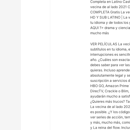
Completa en Latino Cas
vecina de al lado 202
COMPLETA Gratis La ve
HD Y SUB LATINO | La vec
tu idioma y de todos los
AQUI ?> drama y ciencia 
mucho más
VER PELÍCULAS La vecin
subtítulos en tu idioma,
interrupciones es sencill
año. ¿Cuáles son exacta
debes saber para ver las
quieras. Incluso aprende
absolutamente legal y s
suscripción a servicios 
HBO GO, Amazon Prime Vi
DirecTV, Crackle o Blim,
ayudarán mucho a satisfac
¿Quieres más trucos? Ta
La vecina de al lado 202
es posible. ¿Y los códig
ver series de acción, te
y más, mucho más, como 
y La reina del flow. Incl