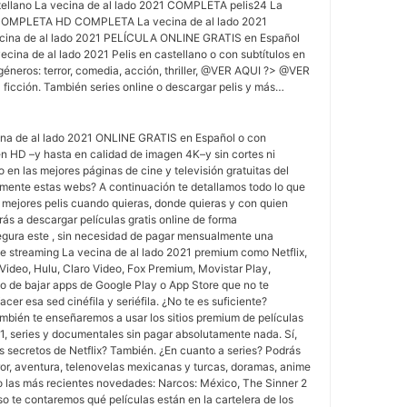
tellano La vecina de al lado 2021 COMPLETA pelis24 La
1 COMPLETA HD COMPLETA La vecina de al lado 2021
cina de al lado 2021 PELÍCULA ONLINE GRATIS en Español
ina de al lado 2021 Pelis en castellano o con subtítulos en
 géneros: terror, comedia, acción, thriller, @VER AQUI ?> @VER
ficción. También series online o descargar pelis y más…
a de al lado 2021 ONLINE GRATIS en Español o con
 en HD –y hasta en calidad de imagen 4K–y sin cortes ni
o en las mejores páginas de cine y televisión gratuitas del
mente estas webs? A continuación te detallamos todo lo que
 mejores pelis cuando quieras, donde quieras y con quien
rás a descargar películas gratis online de forma
egura este , sin necesidad de pagar mensualmente una
de streaming La vecina de al lado 2021 premium como Netflix,
deo, Hulu, Claro Video, Fox Premium, Movistar Play,
 o de bajar apps de Google Play o App Store que no te
er esa sed cinéfila y seriéfila. ¿No te es suficiente?
mbién te enseñaremos a usar los sitios premium de películas
1, series y documentales sin pagar absolutamente nada. Sí,
os secretos de Netflix? También. ¿En cuanto a series? Podrás
rror, aventura, telenovelas mexicanas y turcas, doramas, anime
las más recientes novedades: Narcos: México, The Sinner 2
uso te contaremos qué películas están en la cartelera de los