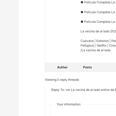
● Pelicula Completa La 
● Pelicula Completa La 
● Pelicula Completa La 
La vecina de al lado 20
Cuevana | Estrenos | Peli
Pelisplus| | Netflix | Cin
/La vecina de al lado
Author
Posts
Viewing 0 reply threads
Reply To: ver La vecina de al lado online de
Your information: