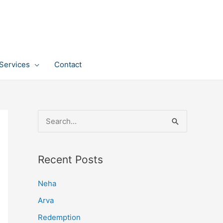
Services
Contact
S
e
a
Recent Posts
r
c
Neha
h
Arva
f
Redemption
o