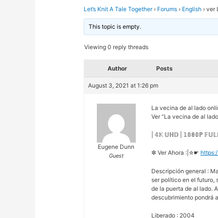
Let’s Knit A Tale Together
›
Forums
›
English
›
ver 
This topic is empty.
Viewing 0 reply threads
Author
Posts
August 3, 2021 at 1:26 pm
La vecina de al lado onl
Ver “La vecina de al lad
| 𝟜𝕂 𝕌ℍ𝔻 | 𝟙𝟘𝟠𝟘ℙ 𝔽𝕌
Eugene Dunn
✼ Ver Ahora :|✮☛
https:
Guest
Descripción general : Ma
ser político en el futuro
de la puerta de al lado.
descubrimiento pondrá a 
Liberado : 2004