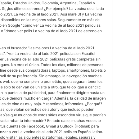
España, Estados Unidos, Colombia, Argentina, Español y
Sí, ¡los últimos estrenos! ¿Por ejemplo? La vecina de al lado
do 2021, La vecina de al lado 2021, ¡Asu mare 3! y La vecina
n disponibles en las mejores salas. Seguramente en más de
 en Google “cómo ver La vecina de al lado 2021 películas
” o “dónde ver pelis La vecina de al lado 2021 de estreno en
o en el buscador “las mejores La vecina de al lado 2021
as”, “ver La vecina de al lado 2021 películas en Español
er La vecina de al lado 2021 películas gratis completas sin
egues. No eres el único. Todos los días, millones de personas
nline desde sus computadoras, laptops, smartphones, tablets o
móvil de su preferencia. Sin embargo, la navegación muchas
s web que no cumplen lo prometido, que aseguran tener los
e solo te derivan de un site a otro, que te obligan a dar clic
an la pantalla de publicidad, para finalmente dirigirte hasta un
o que demora mucho en cargar. Además, la calidad de imagen
les de cine es muy baja. Y repetimos, informales. ¿Por qué?
tas, que violan derechos de autor y que incluso pueden
Sabías que muchos de estos sitios esconden virus que podrían
 hasta robar tu información? En todo caso, muchas veces te
n tus cuentas de Facebook, Gmail u Outlook (Hotmail) para
ar a ver La vecina de al lado 2021 pelis en Español latino.
olo visitar las siguientes plataformas, legales, seguras y