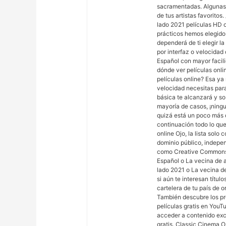
sacramentadas. Algunas 
de tus artistas favoritos
lado 2021 películas HD o
prácticos hemos elegido 
dependerá de ti elegir l
por interfaz o velocidad d
Español con mayor facili
dónde ver películas onli
películas online? Esa y
velocidad necesitas para
básica te alcanzará y so
mayoría de casos, ¡ning
quizá está un poco más di
continuación todo lo que
online Ojo, la lista sol
dominio público, indepen
como Creative Commons. 
Español o La vecina de a
lado 2021 o La vecina de
si aún te interesan títul
cartelera de tu país de o
También descubre los pr
películas gratis en YouT
acceder a contenido exc
gratis. Classic Cinema O