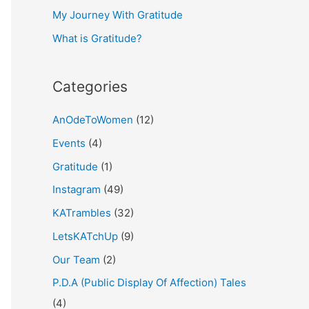
My Journey With Gratitude
r
What is Gratitude?
:
Categories
AnOdeToWomen
(12)
Events
(4)
Gratitude
(1)
Instagram
(49)
KATrambles
(32)
LetsKATchUp
(9)
Our Team
(2)
P.D.A (Public Display Of Affection) Tales
(4)