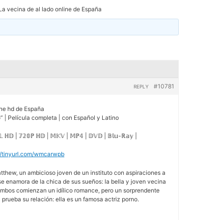
La vecina de al lado online de España
#10781
REPLY
ine hd de España
o” | Película completa | con Español y Latino
𝕃 ℍ𝔻 | 𝟟𝟚𝟘ℙ ℍ𝔻 | 𝕄𝕂𝕍 | 𝕄ℙ𝟜 | 𝔻𝕍𝔻 | 𝔹𝕝𝕦-ℝ𝕒𝕪 |
//tinyurl.com/wmcarwpb
tthew, un ambicioso joven de un instituto con aspiraciones a
, se enamora de la chica de sus sueños: la bella y joven vecina
 Ambos comienzan un idílico romance, pero un sorprendente
prueba su relación: ella es un famosa actriz porno.