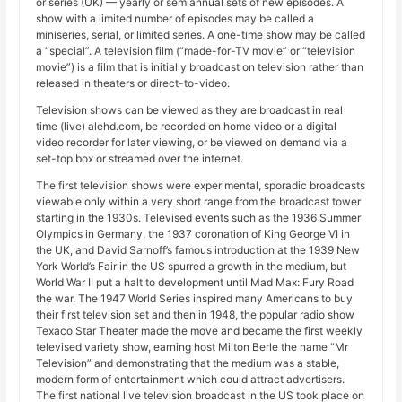
or series (UK) — yearly or semiannual sets of new episodes. A
show with a limited number of episodes may be called a
miniseries, serial, or limited series. A one-time show may be called
a “special”. A television film (“made-for-TV movie” or “television
movie”) is a film that is initially broadcast on television rather than
released in theaters or direct-to-video.
Television shows can be viewed as they are broadcast in real
time (live) alehd.com, be recorded on home video or a digital
video recorder for later viewing, or be viewed on demand via a
set-top box or streamed over the internet.
The first television shows were experimental, sporadic broadcasts
viewable only within a very short range from the broadcast tower
starting in the 1930s. Televised events such as the 1936 Summer
Olympics in Germany, the 1937 coronation of King George VI in
the UK, and David Sarnoff’s famous introduction at the 1939 New
York World’s Fair in the US spurred a growth in the medium, but
World War II put a halt to development until Mad Max: Fury Road
the war. The 1947 World Series inspired many Americans to buy
their first television set and then in 1948, the popular radio show
Texaco Star Theater made the move and became the first weekly
televised variety show, earning host Milton Berle the name “Mr
Television” and demonstrating that the medium was a stable,
modern form of entertainment which could attract advertisers.
The first national live television broadcast in the US took place on