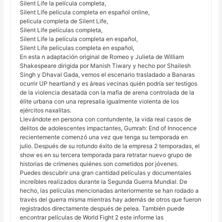
Silent Life la película completa,
Silent Life pelicula completa en español online,
pelicula completa de Silent Life,
Silent Life películas completa,
Silent Life la película completa en español,
Silent Life peliculas completa en español,
En esta n adaptación original de Romeo y Julieta de William
Shakespeare dirigida por Manish Tiwary y hecho por Shailesh
Singh y Dhaval Gada, vemos el escenario trasladado a Banaras
ocurrir UP heartland y es áreas vecinas quién podría ser testigos
de la violencia desatada con la mafia de arena controlada de la
élite urbana con una represalia igualmente violenta de los
ejércitos naxalitas.
Llevándote en persona con contundente, la vida real casos de
delitos de adolescentes impactantes, Gumrah: End of Innocence
recientemente comenzó una vez que tenga su temporada en
julio. Después de su rotundo éxito de la empresa 2 temporadas, el
show es en su tercera temporada para retratar nuevo grupo de
historias de crímenes quiénes son cometidos por jóvenes.
Puedes descubrir una gran cantidad películas y documentales
increíbles realizados durante la Segunda Guerra Mundial. De
hecho, las películas mencionadas anteriormente se han rodado a
través del guerra misma mientras hay además de otros que fueron
registrados directamente después de pelea. También puede
encontrar películas de World Fight 2 este informe las