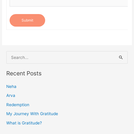
Submit
S
e
a
Recent Posts
r
Neha
c
h
Arva
f
Redemption
o
My Journey With Gratitude
r
What is Gratitude?
: