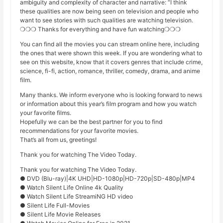
ambiguity and complexity of character and narrative: “I think
these qualities are now being seen on television and people who
want to see stories with such qualities are watching television.
❍❍❍ Thanks for everything and have fun watching❍❍❍
You can find all the movies you can stream online here, including
the ones that were shown this week. If you are wondering what to
see on this website, know that it covers genres that include crime,
science, fi-fi, action, romance, thriller, comedy, drama, and anime
film.
Many thanks. We inform everyone who is looking forward to news
or information about this year’s film program and how you watch
your favorite films.
Hopefully we can be the best partner for you to find
recommendations for your favorite movies.
That’s all from us, greetings!
Thank you for watching The Video Today.
Thank you for watching The Video Today.
● DVD (Blu-ray)|4K UHD|HD-1080p|HD-720p|SD-480p|MP4
● Watch Silent Life Online 4k Quality
● Watch Silent Life StreamiNG HD video
● Silent Life Full-Movies
● Silent Life Movie Releases