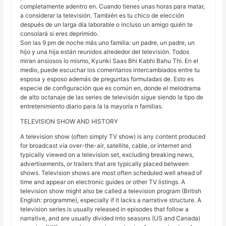
completamente adentro en. Cuando tienes unas horas para matar,
a considerar la televisión. También es tu chico de elección
después de un larga día laborable o incluso un amigo quién te
consolará si eres deprimido.
Son las 9 pm de noche más uno familia: un padre, un padre, un
hijo y una hija están reunidos alrededor del televisión. Todos
miran ansiosos lo mismo, Kyunki Saas Bhi Kabhi Bahu Thi. En el
medio, puede escuchar los comentarios intercambiados entre tu
esposa y esposo además de preguntas formuladas de. Esto es
especie de configuración que es común en, donde el melodrama
de alto octanaje de las series de televisión sigue siendo la tipo de
entretenimiento diario para la la mayoría n familias.
TELEVISION SHOW AND HISTORY
A television show (often simply TV show) is any content produced
for broadcast via over-the-air, satellite, cable, or internet and
typically viewed on a television set, excluding breaking news,
advertisements, or trailers that are typically placed between
shows. Television shows are most often scheduled well ahead of
time and appear on electronic guides or other TV listings. A
television show might also be called a television program (British
English: programme), especially if it lacks a narrative structure. A
television series is usually released in episodes that follow a
narrative, and are usually divided into seasons (US and Canada)