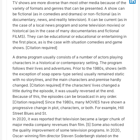
TV shows are more diverse than most other media because of the
variety of formats and genres that can be presented. A show can
be fictional (as in comedies and dramas) or non-fictional (as in
documentary, news, and reality television). It can be current (as in
the case of a local news program and some television movies) or
historical (as in the case of many documentaries and fictional
FILMS). They can be educational or educational or entertaining in
the first place, as is the case with situation comedies and game
shows. [Citation required]
A drama program usually consists of a number of actors playing
characters in a historical or contemporary setting. The program
follows their lives and adventures. Prior to the 1980s, shows (with
the exception of soap opera-type series) usually remained static
with no storylines, and the main characters and premise hardly
changed. [Citation required] If the characters’ lives changed a
little during the episode, it was usually reversed at the end.
Because of this, the episodes can be broadcast in any order.
[Citation required] Since the 1980s, many MOVIES have shown a
progressive change in plot, characters, or both. For example, Hill
Street Blues and St.
In 2020, it was reported that television became a larger chunk of
major media company revenues than film. [5] Some also noticed
the quality improvement of some television programs. In 2020,
Oscar-winning film director Steven Soderbergh stated on the