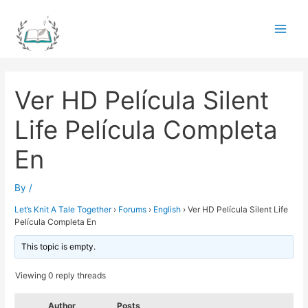
Skip
to
Main
content
Men
Ver HD Película Silent
Life Película Completa
En
By
/
Let’s Knit A Tale Together
›
Forums
›
English
›
Ver HD Película Silent Life
Película Completa En
This topic is empty.
Viewing 0 reply threads
Author
Posts