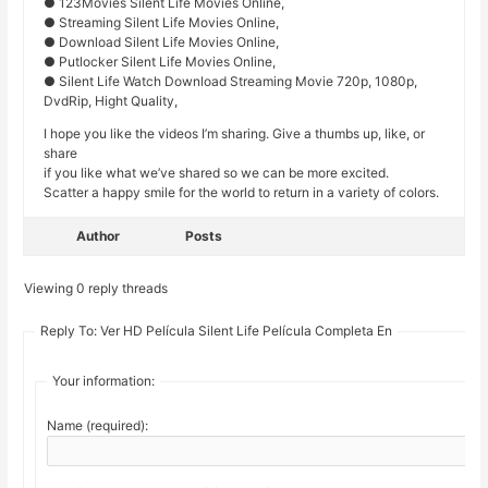
● 123Movies Silent Life Movies Online,
● Streaming Silent Life Movies Online,
● Download Silent Life Movies Online,
● Putlocker Silent Life Movies Online,
● Silent Life Watch Download Streaming Movie 720p, 1080p,
DvdRip, Hight Quality,
I hope you like the videos I’m sharing. Give a thumbs up, like, or
share
if you like what we’ve shared so we can be more excited.
Scatter a happy smile for the world to return in a variety of colors.
Author
Posts
Viewing 0 reply threads
Reply To: Ver HD Película Silent Life Película Completa En
Your information:
Name (required):