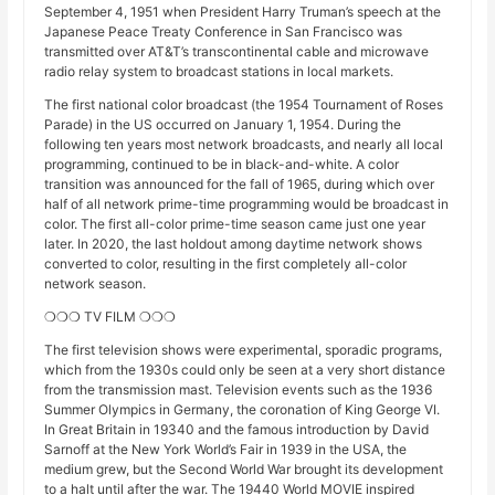
September 4, 1951 when President Harry Truman’s speech at the
Japanese Peace Treaty Conference in San Francisco was
transmitted over AT&T’s transcontinental cable and microwave
radio relay system to broadcast stations in local markets.
The first national color broadcast (the 1954 Tournament of Roses
Parade) in the US occurred on January 1, 1954. During the
following ten years most network broadcasts, and nearly all local
programming, continued to be in black-and-white. A color
transition was announced for the fall of 1965, during which over
half of all network prime-time programming would be broadcast in
color. The first all-color prime-time season came just one year
later. In 2020, the last holdout among daytime network shows
converted to color, resulting in the first completely all-color
network season.
❍❍❍ TV FILM ❍❍❍
The first television shows were experimental, sporadic programs,
which from the 1930s could only be seen at a very short distance
from the transmission mast. Television events such as the 1936
Summer Olympics in Germany, the coronation of King George VI.
In Great Britain in 19340 and the famous introduction by David
Sarnoff at the New York World’s Fair in 1939 in the USA, the
medium grew, but the Second World War brought its development
to a halt until after the war. The 19440 World MOVIE inspired