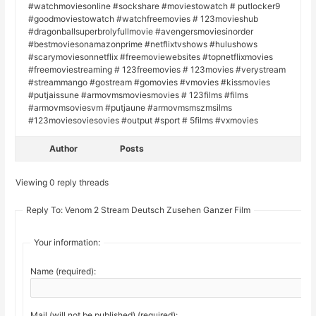
#watchmoviesonline #sockshare #moviestowatch # putlocker9
#goodmoviestowatch #watchfreemovies # 123movieshub
#dragonballsuperbrolyfullmovie #avengersmoviesinorder
#bestmoviesonamazonprime #netflixtvshows #hulushows
#scarymoviesonnetflix #freemoviewebsites #topnetflixmovies
#freemoviestreaming # 123freemovies # 123movies #verystream
#streammango #gostream #gomovies #vmovies #kissmovies
#putjaissune #armovmsmoviesmovies # 123films #films
#armovmsoviesvm #putjaune #armovmsmszmsilms
#123moviesoviesovies #output #sport # 5films #vxmovies
Author
Posts
Viewing 0 reply threads
Reply To: Venom 2 Stream Deutsch Zusehen Ganzer Film
Your information:
Name (required):
Mail (will not be published) (required):