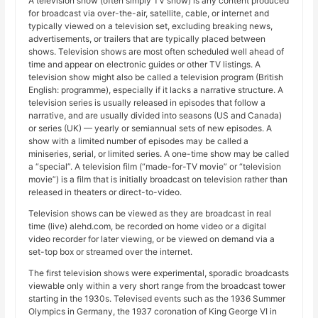
A television show (often simply TV show) is any content produced
for broadcast via over-the-air, satellite, cable, or internet and
typically viewed on a television set, excluding breaking news,
advertisements, or trailers that are typically placed between
shows. Television shows are most often scheduled well ahead of
time and appear on electronic guides or other TV listings. A
television show might also be called a television program (British
English: programme), especially if it lacks a narrative structure. A
television series is usually released in episodes that follow a
narrative, and are usually divided into seasons (US and Canada)
or series (UK) — yearly or semiannual sets of new episodes. A
show with a limited number of episodes may be called a
miniseries, serial, or limited series. A one-time show may be called
a “special”. A television film (“made-for-TV movie” or “television
movie”) is a film that is initially broadcast on television rather than
released in theaters or direct-to-video.
Television shows can be viewed as they are broadcast in real
time (live) alehd.com, be recorded on home video or a digital
video recorder for later viewing, or be viewed on demand via a
set-top box or streamed over the internet.
The first television shows were experimental, sporadic broadcasts
viewable only within a very short range from the broadcast tower
starting in the 1930s. Televised events such as the 1936 Summer
Olympics in Germany, the 1937 coronation of King George VI in