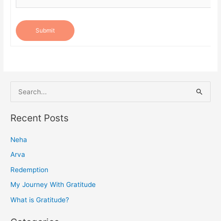
Submit
S
e
a
Recent Posts
r
Neha
c
h
Arva
f
Redemption
o
My Journey With Gratitude
r
What is Gratitude?
: