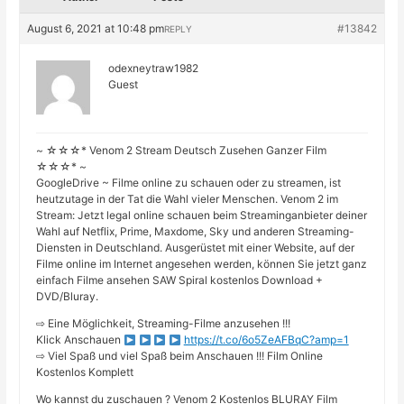
August 6, 2021 at 10:48 pm
#13842
REPLY
odexneytraw1982
Guest
~ ☆☆☆* Venom 2 Stream Deutsch Zusehen Ganzer Film
☆☆☆* ~
GoogleDrive ~ Filme online zu schauen oder zu streamen, ist
heutzutage in der Tat die Wahl vieler Menschen. Venom 2 im
Stream: Jetzt legal online schauen beim Streaminganbieter deiner
Wahl auf Netflix, Prime, Maxdome, Sky und anderen Streaming-
Diensten in Deutschland. Ausgerüstet mit einer Website, auf der
Filme online im Internet angesehen werden, können Sie jetzt ganz
einfach Filme ansehen SAW Spiral kostenlos Download +
DVD/Bluray.
⇨ Eine Möglichkeit, Streaming-Filme anzusehen !!!
Klick Anschauen
https://t.co/6o5ZeAFBqC?amp=1
⇨ Viel Spaß und viel Spaß beim Anschauen !!! Film Online
Kostenlos Komplett
Wo kannst du zuschauen ? Venom 2 Kostenlos BLURAY Film