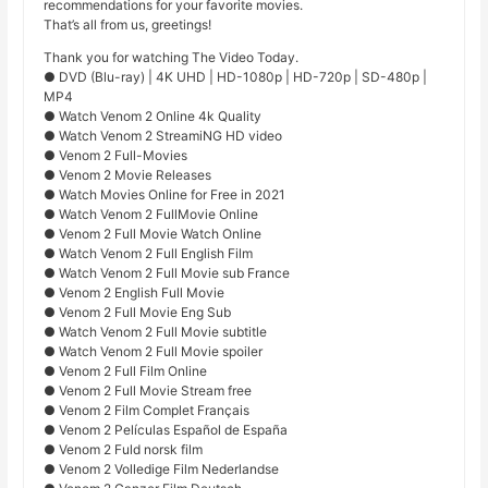
recommendations for your favorite movies.
That’s all from us, greetings!
Thank you for watching The Video Today.
● DVD (Blu-ray) | 4K UHD | HD-1080p | HD-720p | SD-480p |
MP4
● Watch Venom 2 Online 4k Quality
● Watch Venom 2 StreamiNG HD video
● Venom 2 Full-Movies
● Venom 2 Movie Releases
● Watch Movies Online for Free in 2021
● Watch Venom 2 FullMovie Online
● Venom 2 Full Movie Watch Online
● Watch Venom 2 Full English Film
● Watch Venom 2 Full Movie sub France
● Venom 2 English Full Movie
● Venom 2 Full Movie Eng Sub
● Watch Venom 2 Full Movie subtitle
● Watch Venom 2 Full Movie spoiler
● Venom 2 Full Film Online
● Venom 2 Full Movie Stream free
● Venom 2 Film Complet Français
● Venom 2 Películas Español de España
● Venom 2 Fuld norsk film
● Venom 2 Volledige Film Nederlandse