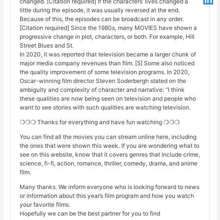
changed. [Citation required] If the characters’ lives changed a
little during the episode, it was usually reversed at the end.
Because of this, the episodes can be broadcast in any order.
[Citation required] Since the 1980s, many MOVIES have shown a
progressive change in plot, characters, or both. For example, Hill
Street Blues and St.
In 2020, it was reported that television became a larger chunk of
major media company revenues than film. [5] Some also noticed
the quality improvement of some television programs. In 2020,
Oscar-winning film director Steven Soderbergh stated on the
ambiguity and complexity of character and narrative: “I think
these qualities are now being seen on television and people who
want to see stories with such qualities are watching television.
❍❍❍ Thanks for everything and have fun watching ❍❍❍
You can find all the movies you can stream online here, including
the ones that were shown this week. If you are wondering what to
see on this website, know that it covers genres that include crime,
science, fi-fi, action, romance, thriller, comedy, drama, and anime
film.
Many thanks. We inform everyone who is looking forward to news
or information about this year’s film program and how you watch
your favorite films.
Hopefully we can be the best partner for you to find