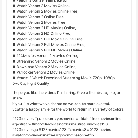
● Venom 2 Ganzer Film Deutsch
● Watch Venom 2 Movies Online,
● Watch Venom 2 Movies Online Free,
● Watch Venom 2 Online Free,
● Watch Venom 2 Movies Free,
● Watch Venom 2 HD Movies Online,
● Watch Venom 2 HD Online Free,
● Watch Venom 2 Full Movie Online Free,
● Watch Venom 2 Full Movies Online Free,
● Watch Venom 2 Full HD Movies Online,
● 123Movies Venom 2 Movies Online,
● Streaming Venom 2 Movies Online,
● Download Venom 2 Movies Online,
● Putlocker Venom 2 Movies Online,
● Venom 2 Watch Download Streaming Movie 720p, 1080p,
DvdRip, Hight Quality,
I hope you like the videos I’m sharing. Give a thumbs up, like, or
share
if you like what we’ve shared so we can be more excited.
Scatter a happy smile for the world to return in a variety of colors.
#123movies #putlocker #yesmovies #afdah #freemoviesonline
#gostream #marvelmoviesinorder m4ufree #movies123
#123moviesgo #123movies123 #xmovies8 #0123movies
#watchmoviesonlinefree #goodmoviesonnetflix