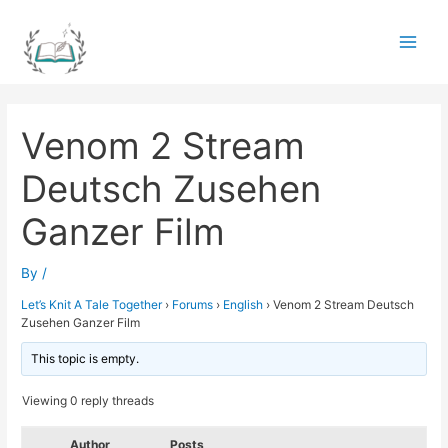
Skip
to
Main
content
Men
Venom 2 Stream
Deutsch Zusehen
Ganzer Film
By
/
Let’s Knit A Tale Together
›
Forums
›
English
›
Venom 2 Stream Deutsch
Zusehen Ganzer Film
This topic is empty.
Viewing 0 reply threads
Author
Posts