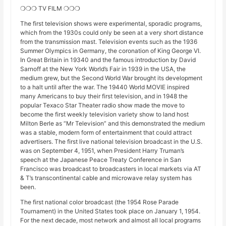
❍❍❍ TV FILM ❍❍❍
The first television shows were experimental, sporadic programs,
which from the 1930s could only be seen at a very short distance
from the transmission mast. Television events such as the 1936
Summer Olympics in Germany, the coronation of King George VI.
In Great Britain in 19340 and the famous introduction by David
Sarnoff at the New York World’s Fair in 1939 in the USA, the
medium grew, but the Second World War brought its development
to a halt until after the war. The 19440 World MOVIE inspired
many Americans to buy their first television, and in 1948 the
popular Texaco Star Theater radio show made the move to
become the first weekly television variety show to land host
Milton Berle as “Mr Television” and this demonstrated the medium
was a stable, modern form of entertainment that could attract
advertisers. The first live national television broadcast in the U.S.
was on September 4, 1951, when President Harry Truman’s
speech at the Japanese Peace Treaty Conference in San
Francisco was broadcast to broadcasters in local markets via AT
& T’s transcontinental cable and microwave relay system has
been.
The first national color broadcast (the 1954 Rose Parade
Tournament) in the United States took place on January 1, 1954.
For the next decade, most network and almost all local programs