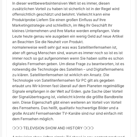
In dieser wettbewerbsintensiven Welt ist es immer, diesen
zusätzlichen Vorteil zu haben ist sicherlich ist in der Regel wird
offensichtlich geschätzt und belohnt. Vielleicht kann eine
Produktprobe Liefern Sie einen großen Einfluss auf Ihre
Marketingstrategie und schließlich, im Weg Ihr Geschäft Ihr
kleines Unternehmen und Ihre Marke werden empfangen. Viele
Leute heute genau wie ausgeben ein wenig Geld auf neue Artikel
an Beachten Sie die Neuheit von Produkt.
normalerweise weiß sehr gut was was Satellitenfernsehen ist,
aber oft genug Menschen sind, warum es immer noch so ist es ist
immer noch so gut aufgenommen wenn Sie haben sollte es schon
digitales Fernsehen geben. Um diese Frage zu beantworten, ist es
notwendig die Technologie des Satelliten – und Digitalfernsehens
zu klären. Satellitenfernsehen ist wirklich ein Ansatz. Die
Technologie von Satellitenfernsehen für PC gilt als gegeben
erlaubt uns Wir können fast überall auf dem Planeten regelmäßige
Signale empfangen in der Welt auf Erden. gute Sache über Vorteil
der Signalübertragung ist, vielleicht könnte die größte Bandbreite
sein. Diese Eigenschaft gibt einen weiteren an Vorteil von Vorteil
des Fernsehens. Das heißt, qualitativ hochwertige Bilder und a
große Anzahl Fernsehsender TV-Kanäle sind nur sind einfach mit
dem Fernsehen möglich.
❍❍❍ TELEVISION SHOW AND HISTORY ❍❍❍