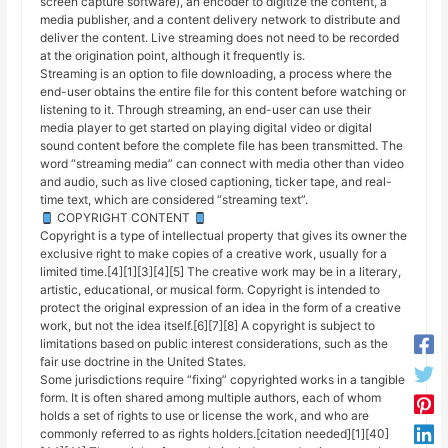
screen capture software), an encoder to digitize the content, a
media publisher, and a content delivery network to distribute and
deliver the content. Live streaming does not need to be recorded
at the origination point, although it frequently is.
Streaming is an option to file downloading, a process where the
end-user obtains the entire file for this content before watching or
listening to it. Through streaming, an end-user can use their
media player to get started on playing digital video or digital
sound content before the complete file has been transmitted. The
word “streaming media” can connect with media other than video
and audio, such as live closed captioning, ticker tape, and real-
time text, which are considered “streaming text”.
COPYRIGHT CONTENT
Copyright is a type of intellectual property that gives its owner the
exclusive right to make copies of a creative work, usually for a
limited time.[4][1][3][4][5] The creative work may be in a literary,
artistic, educational, or musical form. Copyright is intended to
protect the original expression of an idea in the form of a creative
work, but not the idea itself.[6][7][8] A copyright is subject to
limitations based on public interest considerations, such as the
fair use doctrine in the United States.
Some jurisdictions require “fixing” copyrighted works in a tangible
form. It is often shared among multiple authors, each of whom
holds a set of rights to use or license the work, and who are
commonly referred to as rights holders.[citation needed][1][40]