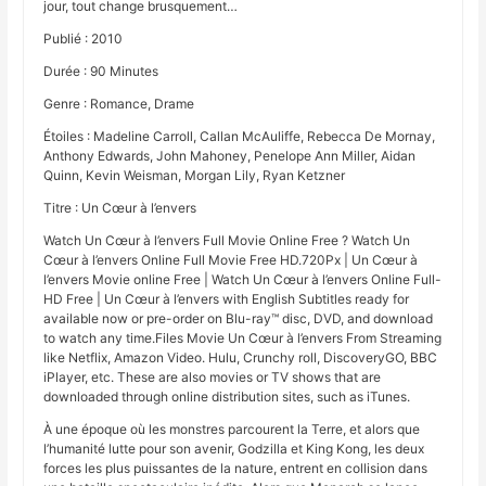
jour, tout change brusquement…
Publié : 2010
Durée : 90 Minutes
Genre : Romance, Drame
Étoiles : Madeline Carroll, Callan McAuliffe, Rebecca De Mornay,
Anthony Edwards, John Mahoney, Penelope Ann Miller, Aidan
Quinn, Kevin Weisman, Morgan Lily, Ryan Ketzner
Titre : Un Cœur à l’envers
Watch Un Cœur à l’envers Full Movie Online Free ? Watch Un
Cœur à l’envers Online Full Movie Free HD.720Px | Un Cœur à
l’envers Movie online Free | Watch Un Cœur à l’envers Online Full-
HD Free | Un Cœur à l’envers with English Subtitles ready for
available now or pre-order on Blu-ray™ disc, DVD, and download
to watch any time.Files Movie Un Cœur à l’envers From Streaming
like Netflix, Amazon Video. Hulu, Crunchy roll, DiscoveryGO, BBC
iPlayer, etc. These are also movies or TV shows that are
downloaded through online distribution sites, such as iTunes.
À une époque où les monstres parcourent la Terre, et alors que
l’humanité lutte pour son avenir, Godzilla et King Kong, les deux
forces les plus puissantes de la nature, entrent en collision dans