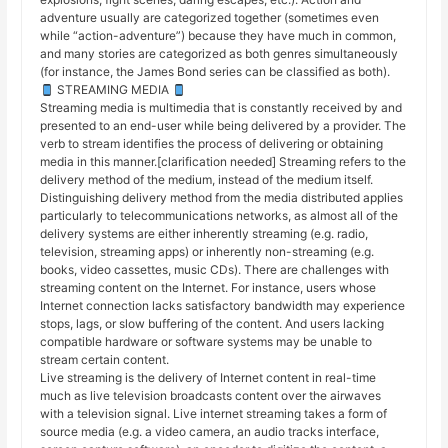
adventure usually are categorized together (sometimes even
while “action-adventure”) because they have much in common,
and many stories are categorized as both genres simultaneously
(for instance, the James Bond series can be classified as both).
STREAMING MEDIA
Streaming media is multimedia that is constantly received by and
presented to an end-user while being delivered by a provider. The
verb to stream identifies the process of delivering or obtaining
media in this manner.[clarification needed] Streaming refers to the
delivery method of the medium, instead of the medium itself.
Distinguishing delivery method from the media distributed applies
particularly to telecommunications networks, as almost all of the
delivery systems are either inherently streaming (e.g. radio,
television, streaming apps) or inherently non-streaming (e.g.
books, video cassettes, music CDs). There are challenges with
streaming content on the Internet. For instance, users whose
Internet connection lacks satisfactory bandwidth may experience
stops, lags, or slow buffering of the content. And users lacking
compatible hardware or software systems may be unable to
stream certain content.
Live streaming is the delivery of Internet content in real-time
much as live television broadcasts content over the airwaves
with a television signal. Live internet streaming takes a form of
source media (e.g. a video camera, an audio tracks interface,