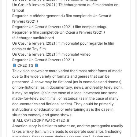
Un Cœur à l’envers (2021 ) Téléchargement du film complet en
tamoul
Regarder le téléchargement du film complet de Un Cœur à
l’envers (2021 )
Regarder Un Cœur à l’envers (2021 ) film complet telugu
Regarder le film complet de Un Cœur à l’envers (2021 )
télécharger tamildubbed
Un Cœur à l’envers (2021 ) film complet pour regarder le film
complet de Toy film
Un Cœur à l’envers (2021 ) film complet vimeo
Regarder Un Cœur à l’envers (2021 )
CREDITS
Television shows are more varied than most other forms of media
due to the wide variety of formats and genres that can be
presented. A show may be fictional (as in comedies and dramas),
or non-fictional (as in documentary, news, and reality television).
It may be topical (as in the case of a local newscast and some
made-for-television films), or historical (as in the case of many
documentaries and fictional series). They could be primarily
instructional or educational, or entertaining as is the case in
situation comedy and game shows.
♛ ALL CATEGORY WATCHTED ♛
Anaction story is similar to adventure, and the protagonist usually
takes a risky turn, which leads to desperate scenarios (including
explosions, fight scenes, daring escapes, etc.). Action and