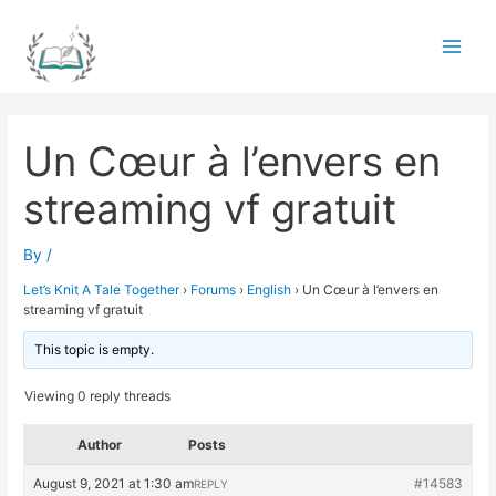
Skip
to
Main
content
Men
Un Cœur à l’envers en
streaming vf gratuit
By
/
Let’s Knit A Tale Together
›
Forums
›
English
›
Un Cœur à l’envers en
streaming vf gratuit
This topic is empty.
Viewing 0 reply threads
Author
Posts
August 9, 2021 at 1:30 am
#14583
REPLY