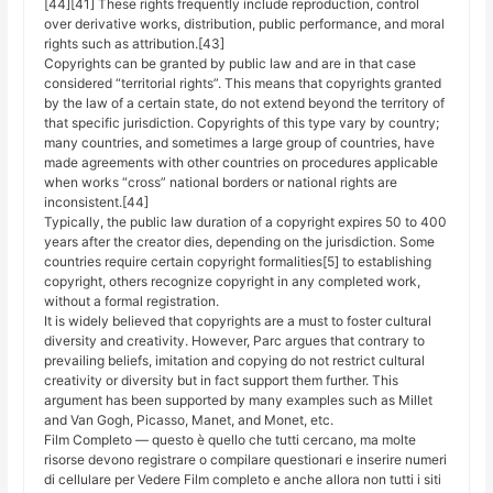
[44][41] These rights frequently include reproduction, control
over derivative works, distribution, public performance, and moral
rights such as attribution.[43]
Copyrights can be granted by public law and are in that case
considered “territorial rights”. This means that copyrights granted
by the law of a certain state, do not extend beyond the territory of
that specific jurisdiction. Copyrights of this type vary by country;
many countries, and sometimes a large group of countries, have
made agreements with other countries on procedures applicable
when works “cross” national borders or national rights are
inconsistent.[44]
Typically, the public law duration of a copyright expires 50 to 400
years after the creator dies, depending on the jurisdiction. Some
countries require certain copyright formalities[5] to establishing
copyright, others recognize copyright in any completed work,
without a formal registration.
It is widely believed that copyrights are a must to foster cultural
diversity and creativity. However, Parc argues that contrary to
prevailing beliefs, imitation and copying do not restrict cultural
creativity or diversity but in fact support them further. This
argument has been supported by many examples such as Millet
and Van Gogh, Picasso, Manet, and Monet, etc.
Film Completo — questo è quello che tutti cercano, ma molte
risorse devono registrare o compilare questionari e inserire numeri
di cellulare per Vedere Film completo e anche allora non tutti i siti