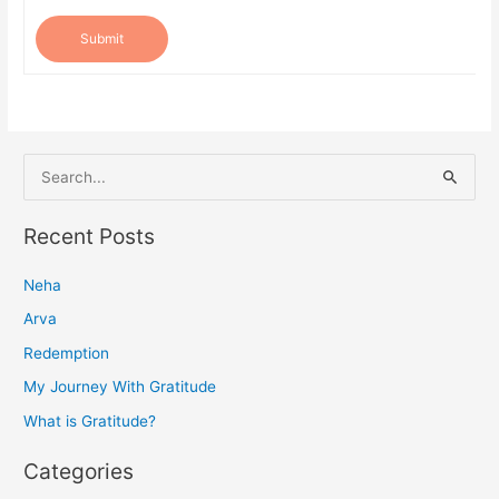
Submit
S
e
a
Recent Posts
r
Neha
c
h
Arva
f
Redemption
o
My Journey With Gratitude
r
What is Gratitude?
:
Categories