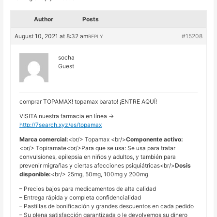
Author
Posts
August 10, 2021 at 8:32 am
#15208
REPLY
socha
Guest
comprar TOPAMAX! topamax barato! ¡ENTRE AQUÍ!
VISITA nuestra farmacia en línea ->
http://7search.xyz/es/topamax
Marca comercial:
<br/> Topamax <br/>
Componente activo:
<br/> Topiramate<br/>Para que se usa: Se usa para tratar
convulsiones, epilepsia en niños y adultos, y también para
prevenir migrañas y ciertas afecciones psiquiátricas<br/>
Dosis
disponible:
<br/> 25mg, 50mg, 100mg y 200mg
– Precios bajos para medicamentos de alta calidad
– Entrega rápida y completa confidencialidad
– Pastillas de bonificación y grandes descuentos en cada pedido
– Su plena satisfacción garantizada o le devolvemos su dinero