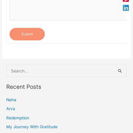
Submit
S
e
a
Recent Posts
r
Neha
c
h
Arva
f
Redemption
o
My Journey With Gratitude
r