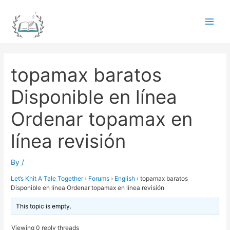
Skip
to
Main
content
Men
topamax baratos
Disponible en línea
Ordenar topamax en
línea revisión
By
/
Let’s Knit A Tale Together
›
Forums
›
English
›
topamax baratos
Disponible en línea Ordenar topamax en línea revisión
This topic is empty.
Viewing 0 reply threads