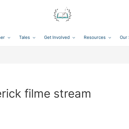
her
Tales
Get Involved
Resources
Our 
rick filme stream