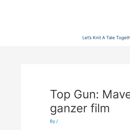
Skip
to
content
Let’s Knit A Tale Toget
Top Gun: Mave
ganzer film
By
/