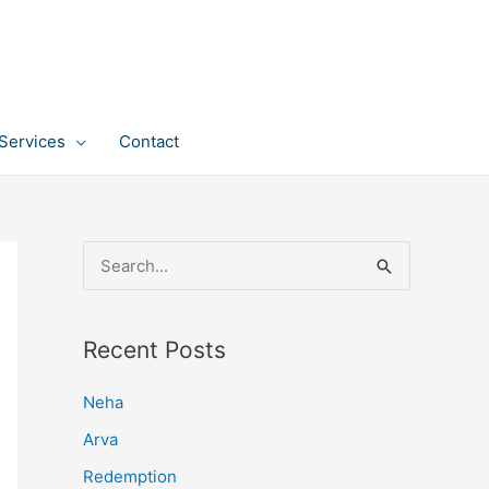
Services
Contact
S
e
a
Recent Posts
r
c
Neha
h
Arva
f
Redemption
o