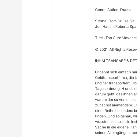
Genre: Action, Drama
Sterne : Tom Cruise, Val 
Jon Hamm, Roberta Spart
Titel : Top Gun: Maveric
© 2021. All Rights Reser
INHALTSANGABE & DET
Er nennt sich einfach nu
Geldtransportfirma, die 
und her transportiert. Üb
Tagesordnung, H und sei
darum geht, das ihnen a
warum der so verschloss
zunächst niemandem: Er 
einer Reihe besonders b
finden. Und so genau, wi
wussten, müssen sie In
Sache in die eigene Hand
seinen Alleingängen abe