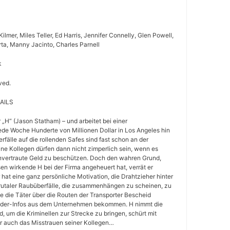
Kilmer, Miles Teller, Ed Harris, Jennifer Connelly, Glen Powell,
a, Manny Jacinto, Charles Parnell
k
ved.
AILS
r „H“ (Jason Statham) – und arbeitet bei einer
jede Woche Hunderte von Millionen Dollar in Los Angeles hin
erfälle auf die rollenden Safes sind fast schon an der
ne Kollegen dürfen dann nicht zimperlich sein, wenn es
nvertraute Geld zu beschützen. Doch den wahren Grund,
en wirkende H bei der Firma angeheuert hat, verrät er
hat eine ganz persönliche Motivation, die Drahtzieher hinter
rutaler Raubüberfälle, die zusammenhängen zu scheinen, zu
e die Täter über die Routen der Transporter Bescheid
sider-Infos aus dem Unternehmen bekommen. H nimmt die
, um die Kriminellen zur Strecke zu bringen, schürt mit
r auch das Misstrauen seiner Kollegen…