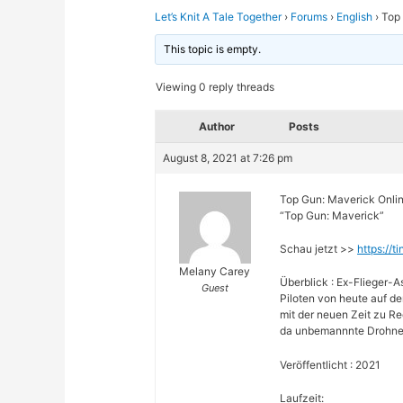
Let’s Knit A Tale Together
›
Forums
›
English
›
Top 
This topic is empty.
Viewing 0 reply threads
Author
Posts
August 8, 2021 at 7:26 pm
Top Gun: Maverick Onli
“Top Gun: Maverick”
Schau jetzt >>
https://t
Melany Carey
Überblick : Ex-Flieger-A
Guest
Piloten von heute auf de
mit der neuen Zeit zu Re
da unbemannnte Drohnen
Veröffentlicht : 2021
Laufzeit: