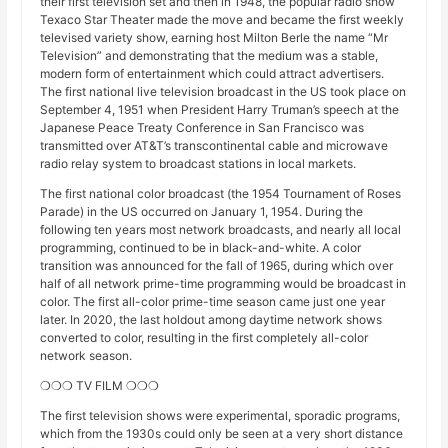
their first television set and then in 1948, the popular radio show
Texaco Star Theater made the move and became the first weekly
televised variety show, earning host Milton Berle the name “Mr
Television” and demonstrating that the medium was a stable,
modern form of entertainment which could attract advertisers.
The first national live television broadcast in the US took place on
September 4, 1951 when President Harry Truman’s speech at the
Japanese Peace Treaty Conference in San Francisco was
transmitted over AT&T’s transcontinental cable and microwave
radio relay system to broadcast stations in local markets.
The first national color broadcast (the 1954 Tournament of Roses
Parade) in the US occurred on January 1, 1954. During the
following ten years most network broadcasts, and nearly all local
programming, continued to be in black-and-white. A color
transition was announced for the fall of 1965, during which over
half of all network prime-time programming would be broadcast in
color. The first all-color prime-time season came just one year
later. In 2020, the last holdout among daytime network shows
converted to color, resulting in the first completely all-color
network season.
❍❍❍ TV FILM ❍❍❍
The first television shows were experimental, sporadic programs,
which from the 1930s could only be seen at a very short distance