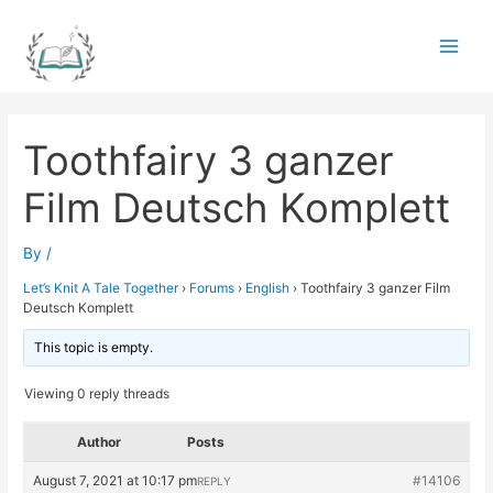
Skip
to
Main
content
Men
Toothfairy 3 ganzer
Film Deutsch Komplett
By
/
Let’s Knit A Tale Together
›
Forums
›
English
›
Toothfairy 3 ganzer Film
Deutsch Komplett
This topic is empty.
Viewing 0 reply threads
Author
Posts
August 7, 2021 at 10:17 pm
#14106
REPLY