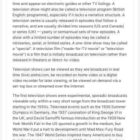
time and appear on electronic guides or other TV listings. A
television show might also be called a television program (British
English: programme), especially if it lacks a narrative structure. A
television series is usually released in episodes that follow a
narrative, and are usually divided into seasons (US and Canada)
or series (UK) — yearly or semiannual sets of new episodes. A
show with a limited number of episodes may be called a
miniseries, serial, or limited series. A one-time show may be called
a “special”. A television film (“made-for-TV movie” or “television
movie”) is a film that is initially broadcast on television rather than
released in theaters or direct-to-video.
Television shows can be viewed as they are broadcast in real
time (live) alehd.com, be recorded on home video or a digital
video recorder for later viewing, or be viewed on demand via a
set-top box or streamed over the internet.
The first television shows were experimental, sporadic broadcasts
viewable only within a very short range from the broadcast tower
starting in the 1930s. Televised events such as the 1936 Summer
Olympics in Germany, the 1937 coronation of King George VI in
the UK, and David Sarnoff’s famous introduction at the 1939 New
York World’s Fair in the US spurred a growth in the medium, but
World War II put a halt to development until Mad Max: Fury Road
the war. The 1947 World Series inspired many Americans to buy