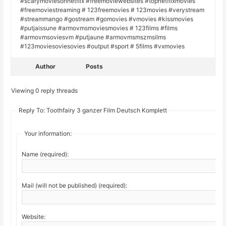
#scarymoviesonnetflix #freemoviewebsites #topnetflixmovies
#freemoviestreaming # 123freemovies # 123movies #verystream
#streammango #gostream #gomovies #vmovies #kissmovies
#putjaissune #armovmsmoviesmovies # 123films #films
#armovmsoviesvm #putjaune #armovmsmszmsilms
#123moviesoviesovies #output #sport # 5films #vxmovies
Author
Posts
Viewing 0 reply threads
Reply To: Toothfairy 3 ganzer Film Deutsch Komplett
Your information:
Name (required):
Mail (will not be published) (required):
Website: