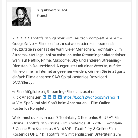
silquikwarah1974
Guest
~ ☆☆☆* Toothfairy 3 ganzer Film Deutsch Komplett ☆☆☆* ~
GoogleDrive ~ Filme online zu schauen oder zu streamen, ist
heutzutage in der Tat die Wahl vieler Menschen. Toothfairy 3 im
Stream: Jetzt legal online schauen beim Streaminganbieter deiner
Wahl auf Netflix, Prime, Maxdome, Sky und anderen Streaming-
Diensten in Deutschland. Ausgerüstet mit einer Website, auf der
Filme online im Internet angesehen werden, können Sie jetzt ganz
einfach Filme ansehen SAW Spiral kostenlos Download +
DVD/Bluray.
⇨ Eine Möglichkeit, Streaming-Filme anzusehen !!!
Klick Anschauen
https://t.co/aZwq4ogs3h?amp=1
⇨ Viel Spaß und viel Spaß beim Anschauen !!! Film Online
Kostenlos Komplett
Wo kannst du zuschauen ? Toothfairy 3 Kostenlos BLURAY Film
Online | Toothfairy 3 Online Film Kostenlos HD.720P | Toothfairy
3 Online Film Kostenlos HD 1080P | Toothfairy 3 Online Film
Kostenlos UHD 4K |Toothfairy 3 mit englischen Untertiteln zum