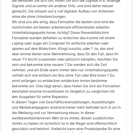
die bemühen Sie sich um, Holen Sie sich die Signale in a. Analoge
Signale und so weiter ein anderer Orte, und sind daher besser
gemacht. Sie müssen auf a voll digitaler Aufbau von Antennen
ohne die ohne Unterbrechungen.
Wir sind uns alle einig, dass Fernseher die besten sind sind die
nützlichsten am besten arbeiten/am effizientesten arbeiten
Unterhaltungsquelle home, richtig? Diese Riesenbildschirm
Fernseher werden befohlen zu erreichen das kommt mit einem
Laptop oder sogar ein Computer für einfache arbeiten oder
spielen auf dem Bildschirm. Klingt luxuriös, oder ? Ja, das sind
aber einmal bieten eine Wahrnehmung, dass für den Fall, dass Ihr
neuer TV bricht zusammen oder plötzlich kämpfen, möchten Sie
sein und bekomme eine neuere ? Sie werden sich die Zeit
nehmen, und am Ende wann immer dein nur Unterhaltungsquelle
verhält sich wie einfach ein Box ohne Ton oder Bild innen ? Du
wirst anfangen zu entdecken entdecken lernen bestimme
bekomme ein. Dies liegt daran, dass Holen Sie sich ein Fernsehen
beinhaltet enorme Investitionen im Vergleich zu verglichen mit
den Ausgaben für seine Reparatur.
In diesen Tagen viel Geschäftsveranstaltungen, Ausstellungen
und Werbekampagnen sind/sind immer mehr befindet sich in um in
der Werbung und zur Vermarktung etwas. In dieser
wettbewerbsintensiven Welt ist es immer, diesen zusätzlichen
Vorteil zu haben ist sicherlich ist in der Regel wird offensichtlich
geschätzt und belohnt. Vielleicht kann eine Produktprobe für eine