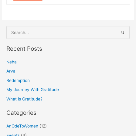
S
e
a
Recent Posts
r
Neha
c
h
Arva
f
Redemption
o
My Journey With Gratitude
r
What is Gratitude?
:
Categories
AnOdeToWomen
(12)
Events
(4)