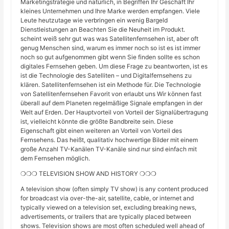
Marketingstrategie und natürlich, in Begriffen Ihr Geschäft Ihr
kleines Unternehmen und Ihre Marke werden empfangen. Viele
Leute heutzutage wie verbringen ein wenig Bargeld
Dienstleistungen an Beachten Sie die Neuheit im Produkt.
scheint weiß sehr gut was was Satellitenfernsehen ist, aber oft
genug Menschen sind, warum es immer noch so ist es ist immer
noch so gut aufgenommen gibt wenn Sie finden sollte es schon
digitales Fernsehen geben. Um diese Frage zu beantworten, ist es
ist die Technologie des Satelliten – und Digitalfernsehens zu
klären. Satellitenfernsehen ist ein Methode für. Die Technologie
von Satellitenfernsehen Favorit von erlaubt uns Wir können fast
überall auf dem Planeten regelmäßige Signale empfangen in der
Welt auf Erden. Der Hauptvorteil von Vorteil der Signalübertragung
ist, vielleicht könnte die größte Bandbreite sein. Diese
Eigenschaft gibt einen weiteren an Vorteil von Vorteil des
Fernsehens. Das heißt, qualitativ hochwertige Bilder mit einem
große Anzahl TV-Kanälen TV-Kanäle sind nur sind einfach mit
dem Fernsehen möglich.
❍❍❍ TELEVISION SHOW AND HISTORY ❍❍❍
A television show (often simply TV show) is any content produced
for broadcast via over-the-air, satellite, cable, or internet and
typically viewed on a television set, excluding breaking news,
advertisements, or trailers that are typically placed between
shows. Television shows are most often scheduled well ahead of