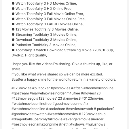
● Watch Toothfairy 3 HD Movies Online,
● Watch Toothfairy 3 HD Online Free,
● Watch Toothfairy 3 Full Movie Online Free,
● Watch Toothfairy 3 Full Movies Online Free,
● Watch Toothfairy 3 Full HD Movies Online,
● 123Movies Toothfairy 3 Movies Online,
● Streaming Toothfairy 3 Movies Online,
● Download Toothfairy 3 Movies Online,
● Putlocker Toothfairy 3 Movies Online,
● Toothfairy 3 Watch Download Streaming Movie 720p, 1080p,
DvdRip, Hight Quality,
I hope you like the videos I’m sharing. Give a thumbs up, like, or
share
if you like what we’ve shared so we can be more excited.
Scatter a happy smile for the world to return in a variety of colors.
#123movies #putlocker #yesmovies #afdah #freemoviesonline
#gostream #marvelmoviesinorder m4ufree #movies123
#123moviesgo #123movies123 #xmovies8 #0123movies
#watchmoviesonlinefree #goodmoviesonnetflix
#watchmoviesonline #sockshare #moviestowatch # putlocker9
#goodmoviestowatch #watchfreemovies # 123movieshub
#dragonballsuperbrolyfullmovie #avengersmoviesinorder
#bestmoviesonamazonprime #netflixtvshows #hulushows