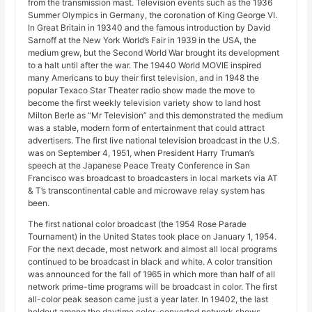
from the transmission mast. Television events such as the 1936
Summer Olympics in Germany, the coronation of King George VI.
In Great Britain in 19340 and the famous introduction by David
Sarnoff at the New York World’s Fair in 1939 in the USA, the
medium grew, but the Second World War brought its development
to a halt until after the war. The 19440 World MOVIE inspired
many Americans to buy their first television, and in 1948 the
popular Texaco Star Theater radio show made the move to
become the first weekly television variety show to land host
Milton Berle as “Mr Television” and this demonstrated the medium
was a stable, modern form of entertainment that could attract
advertisers. The first live national television broadcast in the U.S.
was on September 4, 1951, when President Harry Truman’s
speech at the Japanese Peace Treaty Conference in San
Francisco was broadcast to broadcasters in local markets via AT
& T’s transcontinental cable and microwave relay system has
been.
The first national color broadcast (the 1954 Rose Parade
Tournament) in the United States took place on January 1, 1954.
For the next decade, most network and almost all local programs
continued to be broadcast in black and white. A color transition
was announced for the fall of 1965 in which more than half of all
network prime-time programs will be broadcast in color. The first
all-color peak season came just a year later. In 19402, the last
holdout among the daytime color-converted network shows