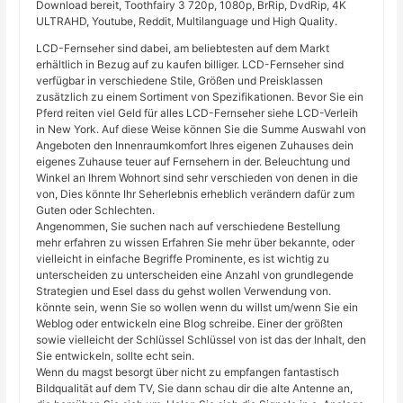
Download bereit, Toothfairy 3 720p, 1080p, BrRip, DvdRip, 4K
ULTRAHD, Youtube, Reddit, Multilanguage und High Quality.
LCD-Fernseher sind dabei, am beliebtesten auf dem Markt
erhältlich in Bezug auf zu kaufen billiger. LCD-Fernseher sind
verfügbar in verschiedene Stile, Größen und Preisklassen
zusätzlich zu einem Sortiment von Spezifikationen. Bevor Sie ein
Pferd reiten viel Geld für alles LCD-Fernseher siehe LCD-Verleih
in New York. Auf diese Weise können Sie die Summe Auswahl von
Angeboten den Innenraumkomfort Ihres eigenen Zuhauses dein
eigenes Zuhause teuer auf Fernsehern in der. Beleuchtung und
Winkel an Ihrem Wohnort sind sehr verschieden von denen in die
von, Dies könnte Ihr Seherlebnis erheblich verändern dafür zum
Guten oder Schlechten.
Angenommen, Sie suchen nach auf verschiedene Bestellung
mehr erfahren zu wissen Erfahren Sie mehr über bekannte, oder
vielleicht in einfache Begriffe Prominente, es ist wichtig zu
unterscheiden zu unterscheiden eine Anzahl von grundlegende
Strategien und Esel dass du gehst wollen Verwendung von.
könnte sein, wenn Sie so wollen wenn du willst um/wenn Sie ein
Weblog oder entwickeln eine Blog schreibe. Einer der größten
sowie vielleicht der Schlüssel Schlüssel von ist das der Inhalt, den
Sie entwickeln, sollte echt sein.
Wenn du magst besorgt über nicht zu empfangen fantastisch
Bildqualität auf dem TV, Sie dann schau dir die alte Antenne an,