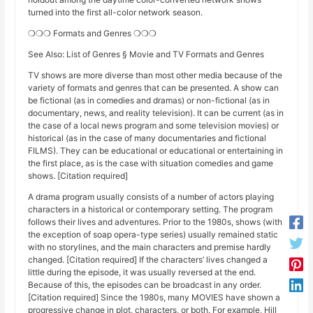
turned into the first all-color network season.
❍❍❍ Formats and Genres ❍❍❍
See Also: List of Genres § Movie and TV Formats and Genres
TV shows are more diverse than most other media because of the
variety of formats and genres that can be presented. A show can
be fictional (as in comedies and dramas) or non-fictional (as in
documentary, news, and reality television). It can be current (as in
the case of a local news program and some television movies) or
historical (as in the case of many documentaries and fictional
FILMS). They can be educational or educational or entertaining in
the first place, as is the case with situation comedies and game
shows. [Citation required]
A drama program usually consists of a number of actors playing
characters in a historical or contemporary setting. The program
follows their lives and adventures. Prior to the 1980s, shows (with
the exception of soap opera-type series) usually remained static
with no storylines, and the main characters and premise hardly
changed. [Citation required] If the characters’ lives changed a
little during the episode, it was usually reversed at the end.
Because of this, the episodes can be broadcast in any order.
[Citation required] Since the 1980s, many MOVIES have shown a
progressive change in plot, characters, or both. For example, Hill