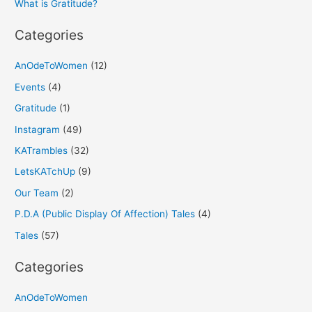
What is Gratitude?
:
Categories
AnOdeToWomen
(12)
Events
(4)
Gratitude
(1)
Instagram
(49)
KATrambles
(32)
LetsKATchUp
(9)
Our Team
(2)
P.D.A (Public Display Of Affection) Tales
(4)
Tales
(57)
Categories
AnOdeToWomen