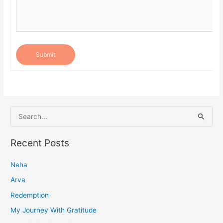
Submit
S
e
a
Recent Posts
r
Neha
c
h
Arva
f
Redemption
o
My Journey With Gratitude
r