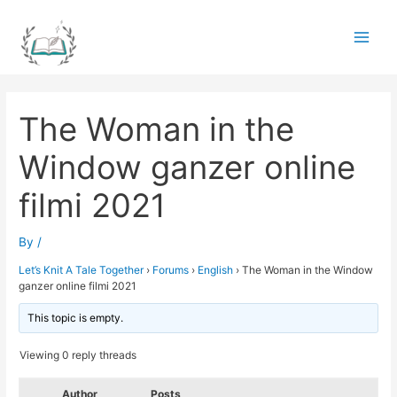
Skip
to
Main
content
Men
The Woman in the
Window ganzer online
filmi 2021
By
/
Let’s Knit A Tale Together
›
Forums
›
English
›
The Woman in the Window
ganzer online filmi 2021
This topic is empty.
Viewing 0 reply threads
Author
Posts