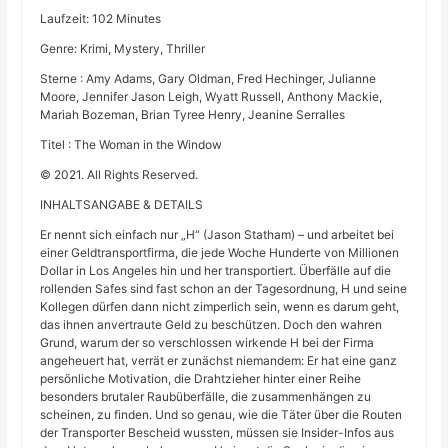
Laufzeit: 102 Minutes
Genre: Krimi, Mystery, Thriller
Sterne : Amy Adams, Gary Oldman, Fred Hechinger, Julianne
Moore, Jennifer Jason Leigh, Wyatt Russell, Anthony Mackie,
Mariah Bozeman, Brian Tyree Henry, Jeanine Serralles
Titel : The Woman in the Window
© 2021. All Rights Reserved.
INHALTSANGABE & DETAILS
Er nennt sich einfach nur „H“ (Jason Statham) – und arbeitet bei
einer Geldtransportfirma, die jede Woche Hunderte von Millionen
Dollar in Los Angeles hin und her transportiert. Überfälle auf die
rollenden Safes sind fast schon an der Tagesordnung, H und seine
Kollegen dürfen dann nicht zimperlich sein, wenn es darum geht,
das ihnen anvertraute Geld zu beschützen. Doch den wahren
Grund, warum der so verschlossen wirkende H bei der Firma
angeheuert hat, verrät er zunächst niemandem: Er hat eine ganz
persönliche Motivation, die Drahtzieher hinter einer Reihe
besonders brutaler Raubüberfälle, die zusammenhängen zu
scheinen, zu finden. Und so genau, wie die Täter über die Routen
der Transporter Bescheid wussten, müssen sie Insider-Infos aus