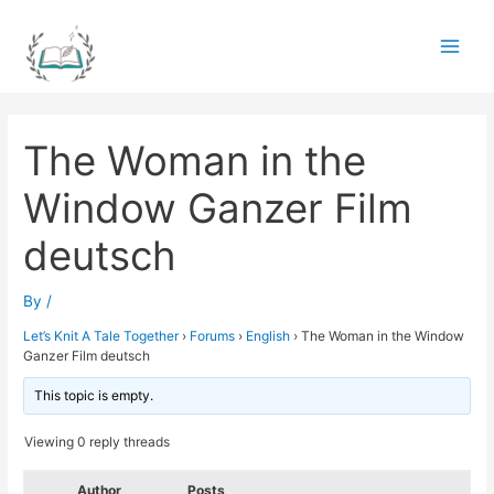
Skip
to
Main
content
Men
The Woman in the
Window Ganzer Film
deutsch
By
/
Let’s Knit A Tale Together
›
Forums
›
English
›
The Woman in the Window
Ganzer Film deutsch
This topic is empty.
Viewing 0 reply threads
Author
Posts