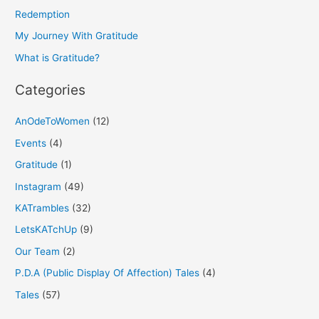
f
Redemption
o
My Journey With Gratitude
r
What is Gratitude?
:
Categories
AnOdeToWomen
(12)
Events
(4)
Gratitude
(1)
Instagram
(49)
KATrambles
(32)
LetsKATchUp
(9)
Our Team
(2)
P.D.A (Public Display Of Affection) Tales
(4)
Tales
(57)