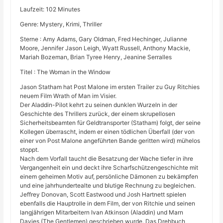
Laufzeit: 102 Minutes
Genre: Mystery, Krimi, Thriller
Sterne : Amy Adams, Gary Oldman, Fred Hechinger, Julianne
Moore, Jennifer Jason Leigh, Wyatt Russell, Anthony Mackie,
Mariah Bozeman, Brian Tyree Henry, Jeanine Serralles
Titel : The Woman in the Window
Jason Statham hat Post Malone im ersten Trailer zu Guy Ritchies
neuem Film Wrath of Man im Visier.
Der Aladdin-Pilot kehrt zu seinen dunklen Wurzeln in der
Geschichte des Thrillers zurück, der einem skrupellosen
Sicherheitsbeamten für Geldtransporter (Statham) folgt, der seine
Kollegen überrascht, indem er einen tödlichen Überfall (der von
einer von Post Malone angeführten Bande geritten wird) mühelos
stoppt.
Nach dem Vorfall taucht die Besatzung der Wache tiefer in ihre
Vergangenheit ein und deckt ihre Scharfschützengeschichte mit
einem geheimen Motiv auf, persönliche Dämonen zu bekämpfen
und eine jahrhundertealte und blutige Rechnung zu begleichen.
Jeffrey Donovan, Scott Eastwood und Josh Hartnett spielen
ebenfalls die Hauptrolle in dem Film, der von Ritchie und seinen
langjährigen Mitarbeitern Ivan Atkinson (Aladdin) und Marn
Davies (The Gentlemen) geschrieben wurde. Das Drehbuch