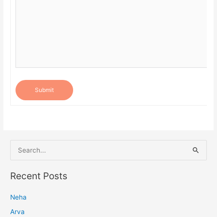
Submit
S
e
a
Recent Posts
r
Neha
c
h
Arva