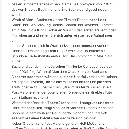
basiert auf dem französischen Drama Le Convoyeur von 2004,
das von Nicolas Boukhrief und Éric Besnardand geschrieben
wurde.
Wrath of Man – Stathams vierter Film mit Ritchie nach Lock,
Stock und Two Smoking Barrels, Snatch und Revolver – kommt
am 7. Mai in die Kinos. Schauen Sie sich den ersten Trailer für den
Film oben an und sehen Sie sich unten einige neue Aufnahmen
an.
Jason Statham spielt in Wrath of Man, dem neuesten Action-
Überfall-Film von Regisseur Guy Ritchie, die Hauptrolle als
Schurken-Sicherheitsbeamter. Der Film kommt am 7. Mai in die
Kinos.
Basierend auf dem französischen Thriller Le Conveyor aus dem
Jahr 2004 folgt Wrath of Man dem Charakter von Stathams
Sicherheitsbeamter, während er einem Überfallversuch mit seinen
Kollegen ausweicht, um sie alle mit seiner kalten und präzisen
Treffsicherheit zu überraschen. (Wie im Trailer zu sehen ist, ist
Post Malone einer der potenziellen Diebe, die ein direktes Foto
von Statham machen.)
Während der Rest des Teams über seinen Hintergrund und seine
Herkunft spekuliert, zeigt sich, dass Stathams Charakter seinen
Sohn bei einem weiteren Raubüberfall verloren hat und sich
seitdem auf einer kalkulierten Rachemission befindet.
Neben Statham und Post Malone gehören Holt McCallany,
Jeffrey Donovan, Josh Hartnett, Laz Alonzo, Raúl Castillo, Deobia