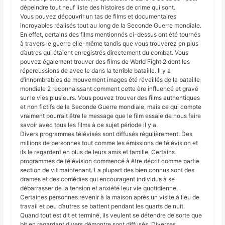
dépeindre tout neuf liste des histoires de crime qui sont.
Vous pouvez découvrir un tas de films et documentaires
incroyables réalisés tout au long de la Seconde Guerre mondiale.
En effet, certains des films mentionnés ci-dessus ont été tournés
à travers le guerre elle-même tandis que vous trouverez en plus
d’autres qui étaient enregistrés directement du combat. Vous
pouvez également trouver des films de World Fight 2 dont les
répercussions de avec le dans la terrible bataille. Il y a
d’innombrables de mouvement images été réveillés de la bataille
mondiale 2 reconnaissant comment cette ère influencé et gravé
sur le vies plusieurs. Vous pouvez trouver des films authentiques
et non fictifs de la Seconde Guerre mondiale, mais ce qui compte
vraiment pourrait être le message que le film essaie de nous faire
savoir avec tous les films à ce sujet période il y a.
Divers programmes télévisés sont diffusés régulièrement. Des
millions de personnes tout comme les émissions de télévision et
ils le regardent en plus de leurs amis et famille. Certains
programmes de télévision commencé à être décrit comme partie
section de vit maintenant. La plupart des bien connus sont des
drames et des comédies qui encouragent individus à se
débarrasser de la tension et anxiété leur vie quotidienne.
Certaines personnes revenir à la maison après un visite à lieu de
travail et peu d’autres se battent pendant les quarts de nuit.
Quand tout est dit et terminé, ils veulent se détendre de sorte que
bit en regardant divers démontre sont diffusés. Diverses