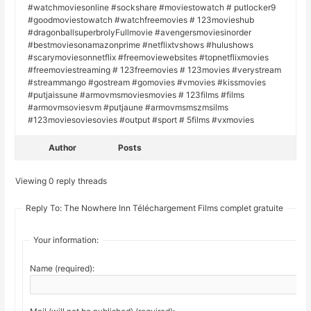
#watchmoviesonline #sockshare #moviestowatch # putlocker9
#goodmoviestowatch #watchfreemovies # 123movieshub
#dragonballsuperbrolyFullmovie #avengersmoviesinorder
#bestmoviesonamazonprime #netflixtvshows #hulushows
#scarymoviesonnetflix #freemoviewebsites #topnetflixmovies
#freemoviestreaming # 123freemovies # 123movies #verystream
#streammango #gostream #gomovies #vmovies #kissmovies
#putjaissune #armovmsmoviesmovies # 123films #films
#armovmsoviesvm #putjaune #armovmsmszmsilms
#123moviesoviesovies #output #sport # 5films #vxmovies
Author
Posts
Viewing 0 reply threads
Reply To: The Nowhere Inn Téléchargement Films complet gratuite
Your information:
Name (required):