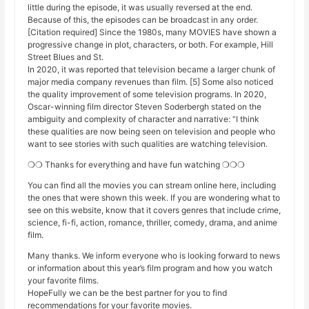
little during the episode, it was usually reversed at the end.
Because of this, the episodes can be broadcast in any order.
[Citation required] Since the 1980s, many MOVIES have shown a
progressive change in plot, characters, or both. For example, Hill
Street Blues and St.
In 2020, it was reported that television became a larger chunk of
major media company revenues than film. [5] Some also noticed
the quality improvement of some television programs. In 2020,
Oscar-winning film director Steven Soderbergh stated on the
ambiguity and complexity of character and narrative: “I think
these qualities are now being seen on television and people who
want to see stories with such qualities are watching television.
❍❍ Thanks for everything and have fun watching ❍❍❍
You can find all the movies you can stream online here, including
the ones that were shown this week. If you are wondering what to
see on this website, know that it covers genres that include crime,
science, fi-fi, action, romance, thriller, comedy, drama, and anime
film.
Many thanks. We inform everyone who is looking forward to news
or information about this year’s film program and how you watch
your favorite films.
HopeFully we can be the best partner for you to find
recommendations for your favorite movies.