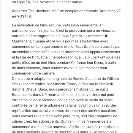
en ligne FR, The Nowhere Inn entier online.
Regarder The Nowhere Inn Film complet en français Streaming VF
en VOSTFR.
La réalisation de films est une profession émergente, en
particulier pour les jeunes. C’est la profession qui a no vieux. son
carrière cinématographique à tous âges. Mais comment ●
Maintenant, chaque étoile vous pourriez être familier avec
commencé en tant que énorme étoile. Tous ils ont sont passés par
un combat temps difficile avant d’accomplir les applaudissements
et la star de l’industrie cinématographique. La plupart ont joué des
petits rôles en un mot films pendant l’enfance leur Donc, à partir
de dans cinéaste, vous pouvez avoir un bon moment pour
commencer votre carrière.
Dans cette n adaptation originale de Roméo & Juliette de William
Shakespeare réalisé par Manish Tiwary et fait par le Shailesh
Singh & Dhaval Gada, nous percevons histoire utilisé dans
Banaras mis dans UP heartland et son zones voisines qui peut
être témoins de la violence déchaînée avec la mafia du sable
contrôlée par le l’élite urbaine {et a|ainsi qu’un|plus un|avec des
représailles tout aussi violentes de la part des armées naxalites.
Vous amener face à face avec percutant, réel cas choquants de
crimes chez les adolescents, Gumrah: Fin de l’innocence a a
commencé avec un tout nouveau. Après son succès retentissant
de deux premiers saisons, le spectacle is dans le 3e saison pour