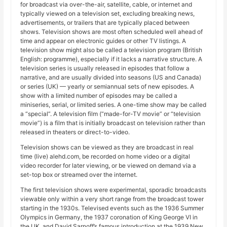
for broadcast via over-the-air, satellite, cable, or internet and
typically viewed on a television set, excluding breaking news,
advertisements, or trailers that are typically placed between
shows. Television shows are most often scheduled well ahead of
time and appear on electronic guides or other TV listings. A
television show might also be called a television program (British
English: programme), especially if it lacks a narrative structure. A
television series is usually released in episodes that follow a
narrative, and are usually divided into seasons (US and Canada)
or series (UK) — yearly or semiannual sets of new episodes. A
show with a limited number of episodes may be called a
miniseries, serial, or limited series. A one-time show may be called
a “special”. A television film (“made-for-TV movie” or “television
movie”) is a film that is initially broadcast on television rather than
released in theaters or direct-to-video.
Television shows can be viewed as they are broadcast in real
time (live) alehd.com, be recorded on home video or a digital
video recorder for later viewing, or be viewed on demand via a
set-top box or streamed over the internet.
The first television shows were experimental, sporadic broadcasts
viewable only within a very short range from the broadcast tower
starting in the 1930s. Televised events such as the 1936 Summer
Olympics in Germany, the 1937 coronation of King George VI in
the UK, and David Sarnoff’s famous introduction at the 1939 New