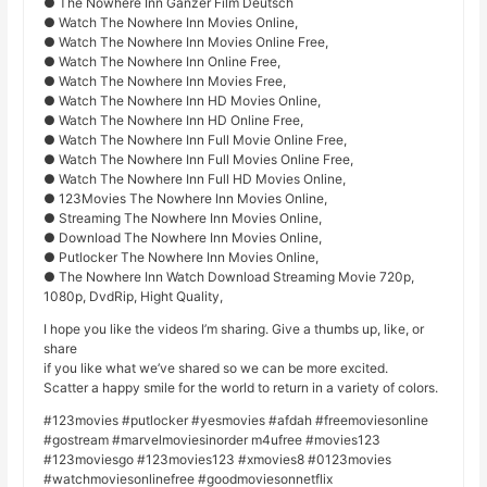
● The Nowhere Inn Ganzer Film Deutsch
● Watch The Nowhere Inn Movies Online,
● Watch The Nowhere Inn Movies Online Free,
● Watch The Nowhere Inn Online Free,
● Watch The Nowhere Inn Movies Free,
● Watch The Nowhere Inn HD Movies Online,
● Watch The Nowhere Inn HD Online Free,
● Watch The Nowhere Inn Full Movie Online Free,
● Watch The Nowhere Inn Full Movies Online Free,
● Watch The Nowhere Inn Full HD Movies Online,
● 123Movies The Nowhere Inn Movies Online,
● Streaming The Nowhere Inn Movies Online,
● Download The Nowhere Inn Movies Online,
● Putlocker The Nowhere Inn Movies Online,
● The Nowhere Inn Watch Download Streaming Movie 720p,
1080p, DvdRip, Hight Quality,
I hope you like the videos I’m sharing. Give a thumbs up, like, or
share
if you like what we’ve shared so we can be more excited.
Scatter a happy smile for the world to return in a variety of colors.
#123movies #putlocker #yesmovies #afdah #freemoviesonline
#gostream #marvelmoviesinorder m4ufree #movies123
#123moviesgo #123movies123 #xmovies8 #0123movies
#watchmoviesonlinefree #goodmoviesonnetflix