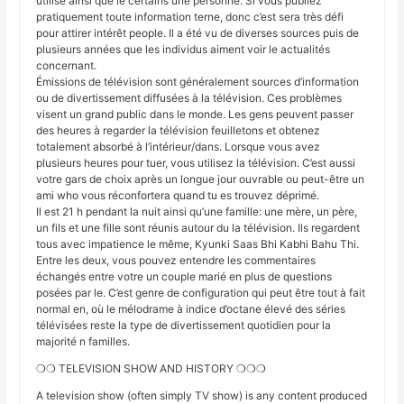
utilisé ainsi que le certains une personne. Si vous publiez
pratiquement toute information terne, donc c’est sera très défi
pour attirer intérêt people. Il a été vu de diverses sources puis de
plusieurs années que les individus aiment voir le actualités
concernant.
Émissions de télévision sont généralement sources d’information
ou de divertissement diffusées à la télévision. Ces problèmes
visent un grand public dans le monde. Les gens peuvent passer
des heures à regarder la télévision feuilletons et obtenez
totalement absorbé à l’intérieur/dans. Lorsque vous avez
plusieurs heures pour tuer, vous utilisez la télévision. C’est aussi
votre gars de choix après un longue jour ouvrable ou peut-être un
ami who vous réconfortera quand tu es trouvez déprimé.
Il est 21 h pendant la nuit ainsi qu’une famille: une mère, un père,
un fils et une fille sont réunis autour du la télévision. Ils regardent
tous avec impatience le même, Kyunki Saas Bhi Kabhi Bahu Thi.
Entre les deux, vous pouvez entendre les commentaires
échangés entre votre un couple marié en plus de questions
posées par le. C’est genre de configuration qui peut être tout à fait
normal en, où le mélodrame à indice d’octane élevé des séries
télévisées reste la type de divertissement quotidien pour la
majorité n familles.
❍❍ TELEVISION SHOW AND HISTORY ❍❍❍
A television show (often simply TV show) is any content produced