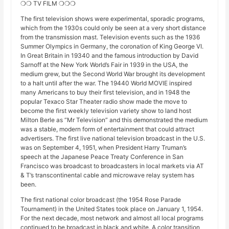
❍❍ TV FILM ❍❍❍
The first television shows were experimental, sporadic programs,
which from the 1930s could only be seen at a very short distance
from the transmission mast. Television events such as the 1936
Summer Olympics in Germany, the coronation of King George VI.
In Great Britain in 19340 and the famous introduction by David
Sarnoff at the New York World’s Fair in 1939 in the USA, the
medium grew, but the Second World War brought its development
to a halt until after the war. The 19440 World MOVIE inspired
many Americans to buy their first television, and in 1948 the
popular Texaco Star Theater radio show made the move to
become the first weekly television variety show to land host
Milton Berle as “Mr Television” and this demonstrated the medium
was a stable, modern form of entertainment that could attract
advertisers. The first live national television broadcast in the U.S.
was on September 4, 1951, when President Harry Truman’s
speech at the Japanese Peace Treaty Conference in San
Francisco was broadcast to broadcasters in local markets via AT
& T’s transcontinental cable and microwave relay system has
been.
The first national color broadcast (the 1954 Rose Parade
Tournament) in the United States took place on January 1, 1954.
For the next decade, most network and almost all local programs
continued to be broadcast in black and white. A color transition