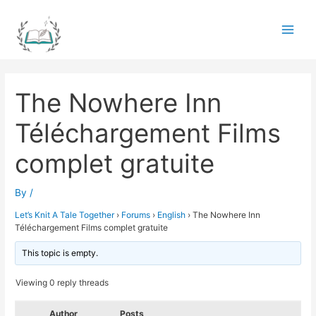
Skip
to
Main
content
Men
The Nowhere Inn
Téléchargement Films
complet gratuite
By
/
Let’s Knit A Tale Together
›
Forums
›
English
›
The Nowhere Inn
Téléchargement Films complet gratuite
This topic is empty.
Viewing 0 reply threads
Author
Posts