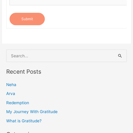
Submit
S
e
a
Recent Posts
r
Neha
c
h
Arva
f
Redemption
o
My Journey With Gratitude
r
What is Gratitude?
: