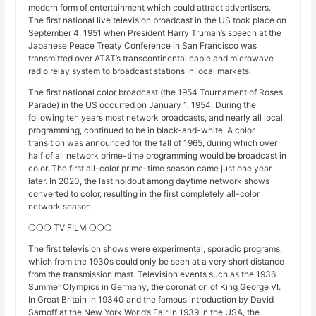
modern form of entertainment which could attract advertisers.
The first national live television broadcast in the US took place on
September 4, 1951 when President Harry Truman’s speech at the
Japanese Peace Treaty Conference in San Francisco was
transmitted over AT&T’s transcontinental cable and microwave
radio relay system to broadcast stations in local markets.
The first national color broadcast (the 1954 Tournament of Roses
Parade) in the US occurred on January 1, 1954. During the
following ten years most network broadcasts, and nearly all local
programming, continued to be in black-and-white. A color
transition was announced for the fall of 1965, during which over
half of all network prime-time programming would be broadcast in
color. The first all-color prime-time season came just one year
later. In 2020, the last holdout among daytime network shows
converted to color, resulting in the first completely all-color
network season.
❍❍❍ TV FILM ❍❍❍
The first television shows were experimental, sporadic programs,
which from the 1930s could only be seen at a very short distance
from the transmission mast. Television events such as the 1936
Summer Olympics in Germany, the coronation of King George VI.
In Great Britain in 19340 and the famous introduction by David
Sarnoff at the New York World’s Fair in 1939 in the USA, the