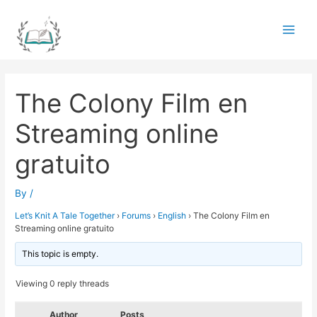
Skip
to
Main
content
Men
The Colony Film en
Streaming online
gratuito
By
/
Let’s Knit A Tale Together
›
Forums
›
English
›
The Colony Film en
Streaming online gratuito
This topic is empty.
Viewing 0 reply threads
Author
Posts