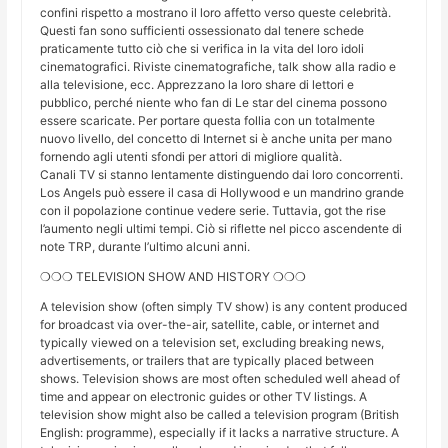
confini rispetto a mostrano il loro affetto verso queste celebrità.
Questi fan sono sufficienti ossessionato dal tenere schede
praticamente tutto ciò che si verifica in la vita del loro idoli
cinematografici. Riviste cinematografiche, talk show alla radio e
alla televisione, ecc. Apprezzano la loro share di lettori e
pubblico, perché niente who fan di Le star del cinema possono
essere scaricate. Per portare questa follia con un totalmente
nuovo livello, del concetto di Internet si è anche unita per mano
fornendo agli utenti sfondi per attori di migliore qualità.
Canali TV si stanno lentamente distinguendo dai loro concorrenti.
Los Angels può essere il casa di Hollywood e un mandrino grande
con il popolazione continue vedere serie. Tuttavia, got the rise
l’aumento negli ultimi tempi. Ciò si riflette nel picco ascendente di
note TRP, durante l’ultimo alcuni anni.
❍❍❍ TELEVISION SHOW AND HISTORY ❍❍❍
A television show (often simply TV show) is any content produced
for broadcast via over-the-air, satellite, cable, or internet and
typically viewed on a television set, excluding breaking news,
advertisements, or trailers that are typically placed between
shows. Television shows are most often scheduled well ahead of
time and appear on electronic guides or other TV listings. A
television show might also be called a television program (British
English: programme), especially if it lacks a narrative structure. A