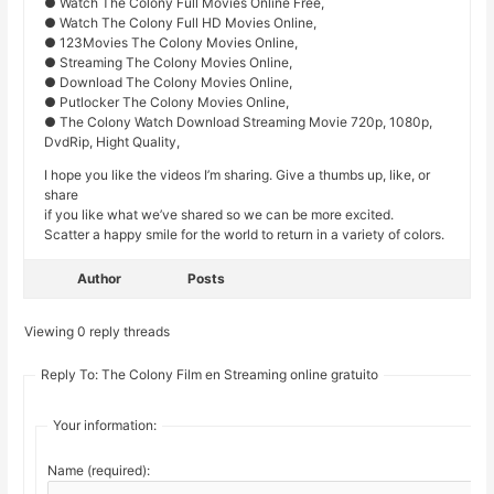
● Watch The Colony Full Movies Online Free,
● Watch The Colony Full HD Movies Online,
● 123Movies The Colony Movies Online,
● Streaming The Colony Movies Online,
● Download The Colony Movies Online,
● Putlocker The Colony Movies Online,
● The Colony Watch Download Streaming Movie 720p, 1080p,
DvdRip, Hight Quality,
I hope you like the videos I’m sharing. Give a thumbs up, like, or
share
if you like what we’ve shared so we can be more excited.
Scatter a happy smile for the world to return in a variety of colors.
Author
Posts
Viewing 0 reply threads
Reply To: The Colony Film en Streaming online gratuito
Your information:
Name (required):