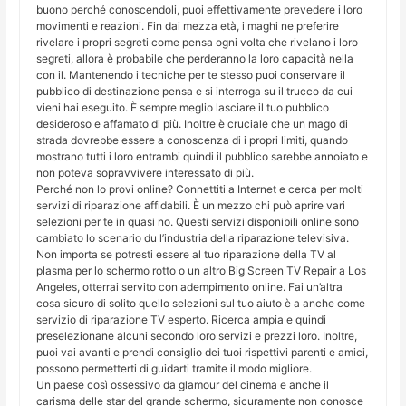
buono perché conoscendoli, puoi effettivamente prevedere i loro
movimenti e reazioni. Fin dai mezza età, i maghi ne preferire
rivelare i propri segreti come pensa ogni volta che rivelano i loro
segreti, allora è probabile che perderanno la loro capacità nella
con il. Mantenendo i tecniche per te stesso puoi conservare il
pubblico di destinazione pensa e si interroga su il trucco da cui
vieni hai eseguito. È sempre meglio lasciare il tuo pubblico
desideroso e affamato di più. Inoltre è cruciale che un mago di
strada dovrebbe essere a conoscenza di i propri limiti, quando
mostrano tutti i loro entrambi quindi il pubblico sarebbe annoiato e
non poteva sopravvivere interessato di più.
Perché non lo provi online? Connettiti a Internet e cerca per molti
servizi di riparazione affidabili. È un mezzo chi può aprire vari
selezioni per te in quasi no. Questi servizi disponibili online sono
cambiato lo scenario du l’industria della riparazione televisiva.
Non importa se potresti essere al tuo riparazione della TV al
plasma per lo schermo rotto o un altro Big Screen TV Repair a Los
Angeles, otterrai servito con adempimento online. Fai un’altra
cosa sicuro di solito quello selezioni sul tuo aiuto è a anche come
servizio di riparazione TV esperto. Ricerca ampia e quindi
preselezionane alcuni secondo loro servizi e prezzi loro. Inoltre,
puoi vai avanti e prendi consiglio dei tuoi rispettivi parenti e amici,
possono permetterti di guidarti tramite il modo migliore.
Un paese così ossessivo da glamour del cinema e anche il
carisma delle star del grande schermo, sicuramente non conosce