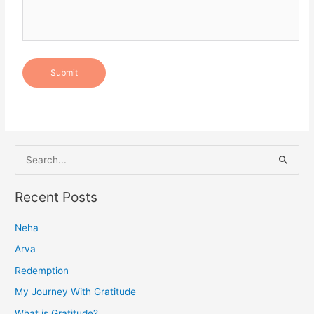
Submit
S
e
a
Recent Posts
r
Neha
c
h
Arva
f
Redemption
o
My Journey With Gratitude
r
What is Gratitude?