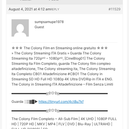
August 4, 2021 at 4:12 am
#11529
REPLY
sumpsamupe1978
Guest
☆☆☆ The Colony Film en Streaming online gratuito ☆☆☆
» The Colony Streaming ITA Gratis » Guarda The Colony
Streaming Ita 720pᴴᴰ – 1080pᴴᴰ, [CineBlog01] The Colony
Streaming Ita Film Completo, guarda The Colony film compleo
altadefinizione, The Colony streaming ita, The Colony Streaming
Ita Completo CB01 Altadefinizione #CBO1 The Colony in
Streaming SD HD Full HD 1080p 4K Ultra DVDRip in ITA e ENG.
The Colony in Streaming ITA Altadefinizione – Film Senza Limiti
▬▬▬▬▬▬▬▬▬▬ஜ۩۞۩ஜ▬▬▬▬▬▬▬▬▬▬▬▬▬▬
Guarda ░▒▓█►
https://tinyurl.com/4ct8u7kf
▬▬▬▬▬▬▬▬▬▬ஜ۩۞۩ஜ▬▬▬▬▬▬▬▬▬▬▬▬▬▬
The Colony Film Completo ~ All-Sub Film | 4K UHD | 1080P FULL
HD | 720P HD | MKV | MP4 | FLV | DVD | Blu-Ray | ULTRAHD |