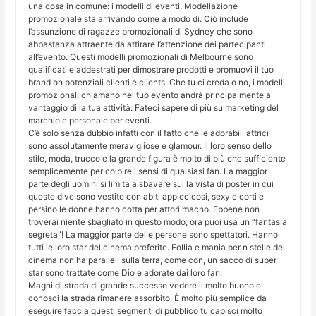
una cosa in comune: i modelli di eventi. Modellazione
promozionale sta arrivando come a modo di. Ciò include
l’assunzione di ragazze promozionali di Sydney che sono
abbastanza attraente da attirare l’attenzione dei partecipanti
all’evento. Questi modelli promozionali di Melbourne sono
qualificati e addestrati per dimostrare prodotti e promuovi il tuo
brand on potenziali clienti e clients. Che tu ci creda o no, i modelli
promozionali chiamano nel tuo evento andrà principalmente a
vantaggio di la tua attività. Fateci sapere di più su marketing del
marchio e personale per eventi.
C’è solo senza dubbio infatti con il fatto che le adorabili attrici
sono assolutamente meravigliose e glamour. Il loro senso dello
stile, moda, trucco e la grande figura è molto di più che sufficiente
semplicemente per colpire i sensi di qualsiasi fan. La maggior
parte degli uomini si limita a sbavare sul la vista di poster in cui
queste dive sono vestite con abiti appiccicosi, sexy e corti e
persino le donne hanno cotta per attori macho. Ebbene non
troverai niente sbagliato in questo modo; ora puoi usa un “fantasia
segreta”! La maggior parte delle persone sono spettatori. Hanno
tutti le loro star del cinema preferite. Follia e mania per n stelle del
cinema non ha paralleli sulla terra, come con, un sacco di super
star sono trattate come Dio e adorate dai loro fan.
Maghi di strada di grande successo vedere il molto buono e
conosci la strada rimanere assorbito. È molto più semplice da
eseguire faccia questi segmenti di pubblico tu capisci molto