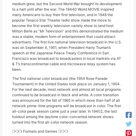
medium grew, but the Second World War brought its development
to a halt until after the war. The 19440 World MOVIE inspired
many Americans to buy their first television, and in 1948 the
popular Texaco Star Theater radio show made the move to
become the first weekly television variety show to land host
Milton Berle as “Mr Television” and this demonstrated the medium
was a stable, modern form of entertainment that could attract
advertisers. The first live national television broadcast in the U.S.
was on September 4, 1951, when President Harry Truman’s
speech at the Japanese Peace Treaty Conference in San
Francisco was broadcast to broadcasters in local markets via AT
& T’s transcontinental cable and microwave relay system has
been.
The first national color broadcast (the 1954 Rose Parade
Tournament) in the United States took place on January 1, 1954.
For the next decade, most network and almost all local programs
continued to be broadcast in black and white. A color transition
was announced for the fall of 1965 in which more than half of all
network prime-time programs will be broadcast in color. The first
all-color peak season came just a year later. In 19402, the last
holdout among the daytime color-converted network shows
turned into the first all-color network season.
❍❍❍ Formats and Genres ❍❍❍