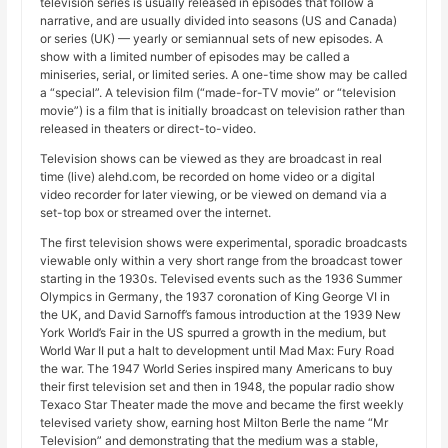
television series is usually released in episodes that follow a
narrative, and are usually divided into seasons (US and Canada)
or series (UK) — yearly or semiannual sets of new episodes. A
show with a limited number of episodes may be called a
miniseries, serial, or limited series. A one-time show may be called
a “special”. A television film (“made-for-TV movie” or “television
movie”) is a film that is initially broadcast on television rather than
released in theaters or direct-to-video.
Television shows can be viewed as they are broadcast in real
time (live) alehd.com, be recorded on home video or a digital
video recorder for later viewing, or be viewed on demand via a
set-top box or streamed over the internet.
The first television shows were experimental, sporadic broadcasts
viewable only within a very short range from the broadcast tower
starting in the 1930s. Televised events such as the 1936 Summer
Olympics in Germany, the 1937 coronation of King George VI in
the UK, and David Sarnoff’s famous introduction at the 1939 New
York World’s Fair in the US spurred a growth in the medium, but
World War II put a halt to development until Mad Max: Fury Road
the war. The 1947 World Series inspired many Americans to buy
their first television set and then in 1948, the popular radio show
Texaco Star Theater made the move and became the first weekly
televised variety show, earning host Milton Berle the name “Mr
Television” and demonstrating that the medium was a stable,