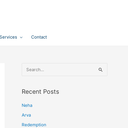
Services
Contact
S
e
a
Recent Posts
r
c
Neha
h
Arva
f
Redemption
o