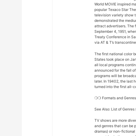
World MOVIE inspired man
popular Texaco Star The
television variety show t
demonstrated the medium
attract advertisers. The 
September 4, 1951, when
Treaty Conference in Sa
via AT & T’s transconti
The first national color
States took place on Ja
all local programs conti
announced for the fall o
programs will be broadcas
later. In 19402, the la
turned into the first all
❍❍ Formats and Genr
See Also: List of Genre
TV shows are more diver
and genres that can be p
dramas) or non-fictional 