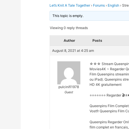
Let’s Knit A Tale Together
›
Forums
›
English
›
Stre
This topic is empty.
Viewing 0 reply threads
Author
Posts
August 8, 2021 at 4:25 am
☆☆☆ Stream Queenpins
Movies4K ~ Regarder Qu
Film Queenpins streamin
ou iPad). Queenpins str
HD 4K gratuitement
pulcinifi1978
Guest
⭐⭐⭐⭐⭐⭐⭐ Regarder 🎬
Queenpins Film Complet
Vostfr Queenpins Film C
Queenpins Regarder Onli
film complet en francais