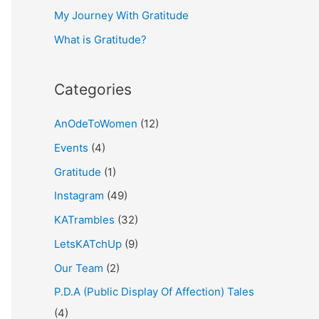
My Journey With Gratitude
r
What is Gratitude?
:
Categories
AnOdeToWomen
(12)
Events
(4)
Gratitude
(1)
Instagram
(49)
KATrambles
(32)
LetsKATchUp
(9)
Our Team
(2)
P.D.A (Public Display Of Affection) Tales
(4)