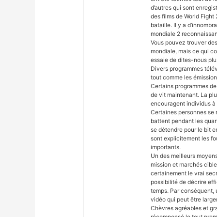
d’autres qui sont enregi
des films de World Fight 
bataille. Il y a d’innomb
mondiale 2 reconnaissant
Vous pouvez trouver des 
mondiale, mais ce qui co
essaie de dites-nous plus 
Divers programmes télévi
tout comme les émissions 
Certains programmes de 
de vit maintenant. La pl
encouragent individus à é
Certaines personnes se ré
battent pendant les quart
se détendre pour le bit 
sont explicitement les fo
importants.
Un des meilleurs moyens 
mission et marchés cible
certainement le vrai sec
possibilité de décrire e
temps. Par conséquent, u
vidéo qui peut être larg
Chèvres agréables et gra
récompensé le tout premie