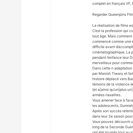
complet en français VF, 
Regarder Queenpins Fil
La réalisation de films 
C’est la profession qui 
tout âge. Mais comment 
commencé comme une éno
difficile avant d’accompli
cinématographique. La pl
pendant l’enfance leur D
merveilleux pour commen
Dans cette n adaptation 
par Manish Tiwary et fa
histoire déplacé vers Ba
témoins de la violence dé
{et a|ainsi qu’un|plus un
armées naxalites.
Vous amener face à face
les adolescents, Gumrah
Après son succès retenti
dans leur 3e saison pour
Vous pouvez découvrir un
long de la Seconde Guer
ont été tournés tout au 