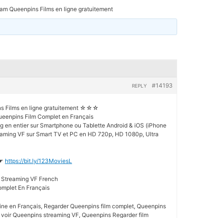
am Queenpins Films en ligne gratuitement
#14193
REPLY
 Films en ligne gratuitement ☆☆☆
eenpins Film Complet en Français
g en entier sur Smartphone ou Tablette Android & iOS (iPhone
eaming VF sur Smart TV et PC en HD 720p, HD 1080p, Ultra
✮☛
https://bit.ly/123MoviesL
 Streaming VF French
omplet En Français
ne en Français, Regarder Queenpins film complet, Queenpins
, voir Queenpins streaming VF, Queenpins Regarder film