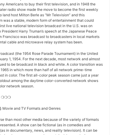
y Americans to buy their first television, and in 1948 the
ater radio show made the move to become the first weekly
o land host Milton Berle as “Mr Television” and this
 was a stable, modern form of entertainment that could
first live national television broadcast in the U.S. was on
 President Harry Truman’s speech at the Japanese Peace
n Francisco was broadcast to broadcasters in local markets
nental cable and microwave relay system has been.
 broadcast (the 1954 Rose Parade Tournament) in the United
nuary 1, 1954. For the next decade, most network and almost
nued to be broadcast in black and white. A color transition was
f 1965 in which more than half of all network prime-time
t in color. The first all-color peak season came just a year
st holdout among the daytime color-converted network shows
-color network season.
es ❍❍❍
s § Movie and TV Formats and Genres
se than most other media because of the variety of formats
resented. A show can be fictional (as in comedies and
(as in documentary, news, and reality television). It can be