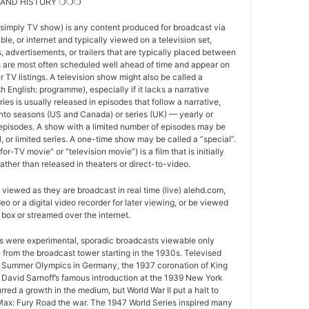
 AND HISTORY ❍❍❍
 simply TV show) is any content produced for broadcast via
able, or internet and typically viewed on a television set,
 advertisements, or trailers that are typically placed between
 are most often scheduled well ahead of time and appear on
r TV listings. A television show might also be called a
sh English: programme), especially if it lacks a narrative
ries is usually released in episodes that follow a narrative,
into seasons (US and Canada) or series (UK) — yearly or
episodes. A show with a limited number of episodes may be
al, or limited series. A one-time show may be called a “special”.
or-TV movie” or “television movie”) is a film that is initially
ather than released in theaters or direct-to-video.
viewed as they are broadcast in real time (live) alehd.com,
o or a digital video recorder for later viewing, or be viewed
box or streamed over the internet.
ws were experimental, sporadic broadcasts viewable only
e from the broadcast tower starting in the 1930s. Televised
 Summer Olympics in Germany, the 1937 coronation of King
 David Sarnoff’s famous introduction at the 1939 New York
urred a growth in the medium, but World War II put a halt to
ax: Fury Road the war. The 1947 World Series inspired many