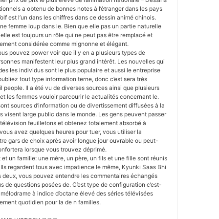
ionnels a obtenu de bonnes notes à l’étranger dans les pays
lf est l’un dans les chiffres dans ce dessin animé chinois.
une femme loup dans le. Bien que elle pas un partie naturelle
lle est toujours un rôle qui ne peut pas être remplacé et
alement considérée comme mignonne et élégant.
ous pouvez power voir que il y en a plusieurs types de
sonnes manifestent leur plus grand intérêt. Les nouvelles qui
 des les individus sont le plus populaire et aussi le entreprise
ubliez tout type information terne, donc c’est sera très
’oeil people. Il a été vu de diverses sources ainsi que plusieurs
 les femmes vouloir parcourir le actualités concernant le.
sont sources d’information ou de divertissement diffusées à la
s visent large public dans le monde. Les gens peuvent passer
 télévision feuilletons et obtenez totalement absorbé à
 vous avez quelques heures pour tuer, vous utiliser la
otre gars de choix après avoir longue jour ouvrable ou peut-
onfortera lorsque vous trouvez déprimé.
t et un famille: une mère, un père, un fils et une fille sont réunis
on. Ils regardent tous avec impatience le même, Kyunki Saas Bhi
es deux, vous pouvez entendre les commentaires échangés
us de questions posées de. C’est type de configuration c’est-
mélodrame à indice d’octane élevé des séries télévisées
sement quotidien pour la de n familles.