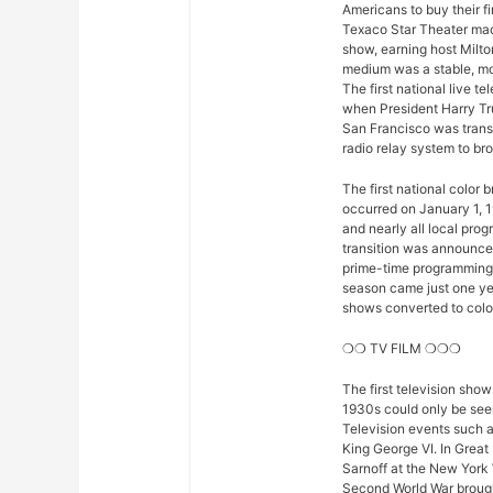
Americans to buy their fi
Texaco Star Theater mad
show, earning host Milto
medium was a stable, mod
The first national live 
when President Harry Tr
San Francisco was trans
radio relay system to bro
The first national color
occurred on January 1, 1
and nearly all local pro
transition was announced 
prime-time programming w
season came just one yea
shows converted to color,
❍❍ TV FILM ❍❍❍
The first television sho
1930s could only be seen
Television events such 
King George VI. In Great
Sarnoff at the New York 
Second World War brought