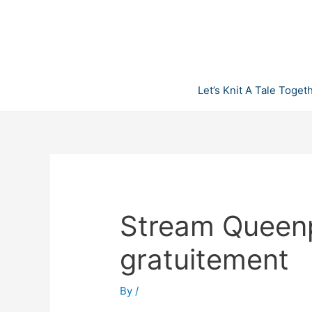
Skip
to
content
Let’s Knit A Tale Toget
Stream Queenpi
gratuitement
By
/