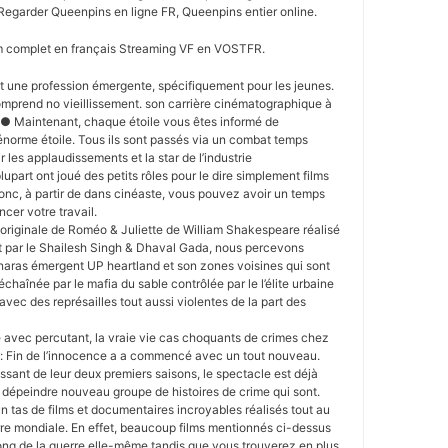
Regarder Queenpins en ligne FR, Queenpins entier online.
m complet en français Streaming VF en VOSTFR.
est une profession émergente, spécifiquement pour les jeunes.
comprend no vieillissement. son carrière cinématographique à
● Maintenant, chaque étoile vous êtes informé de
rme étoile. Tous ils sont passés via un combat temps
r les applaudissements et la star de l’industrie
upart ont joué des petits rôles pour le dire simplement films
onc, à partir de dans cinéaste, vous pouvez avoir un temps
cer votre travail.
originale de Roméo & Juliette de William Shakespeare réalisé
it par le Shailesh Singh & Dhaval Gada, nous percevons
naras émergent UP heartland et son zones voisines qui sont
chaînée par le mafia du sable contrôlée par le l’élite urbaine
|avec des représailles tout aussi violentes de la part des
 avec percutant, la vraie vie cas choquants de crimes chez
: Fin de l’innocence a a commencé avec un tout nouveau.
ssant de leur deux premiers saisons, le spectacle est déjà
 dépeindre nouveau groupe de histoires de crime qui sont.
 tas de films et documentaires incroyables réalisés tout au
re mondiale. En effet, beaucoup films mentionnés ci-dessus
long de la guerre elle-même tandis que vous trouverez en plus