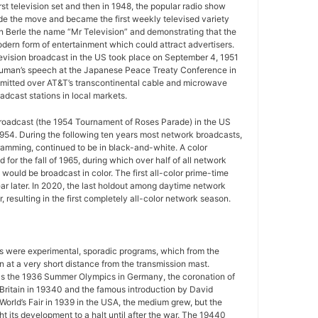
rst television set and then in 1948, the popular radio show
e the move and became the first weekly televised variety
n Berle the name “Mr Television” and demonstrating that the
ern form of entertainment which could attract advertisers.
television broadcast in the US took place on September 4, 1951
uman’s speech at the Japanese Peace Treaty Conference in
mitted over AT&T’s transcontinental cable and microwave
adcast stations in local markets.
 broadcast (the 1954 Tournament of Roses Parade) in the US
954. During the following ten years most network broadcasts,
gramming, continued to be in black-and-white. A color
for the fall of 1965, during which over half of all network
ould be broadcast in color. The first all-color prime-time
r later. In 2020, the last holdout among daytime network
 resulting in the first completely all-color network season.
ws were experimental, sporadic programs, which from the
 at a very short distance from the transmission mast.
as the 1936 Summer Olympics in Germany, the coronation of
 Britain in 19340 and the famous introduction by David
World’s Fair in 1939 in the USA, the medium grew, but the
 its development to a halt until after the war. The 19440