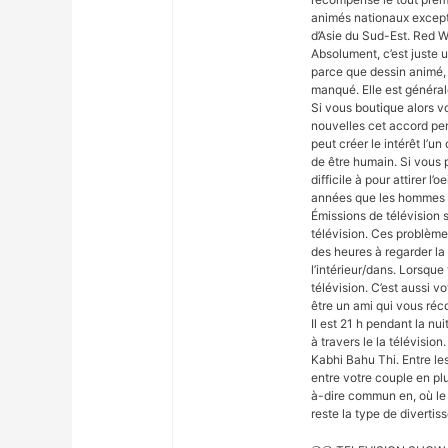
animés nationaux except
d’Asie du Sud-Est. Red Wo
Absolument, c’est juste 
parce que dessin animé, e
manqué. Elle est génér
Si vous boutique alors v
nouvelles cet accord per
peut créer le intérêt l’un
de être humain. Si vous p
difficile à pour attirer l
années que les hommes et
Émissions de télévision 
télévision. Ces problème
des heures à regarder la
l’intérieur/dans. Lorsque
télévision. C’est aussi v
être un ami qui vous réc
Il est 21 h pendant la nui
à travers le la télévisi
Kabhi Bahu Thi. Entre l
entre votre couple en pl
à-dire commun en, où le 
reste la type de divertis