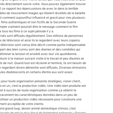
strés directement suivre votre. Vous pouvez également trouver
2 ce rapport les répercussions de avec le dans la terrible
rables de mouvement images qui étaient réveillés de la bataille
 comment aujourd’hui influencé et gravé pour vies plusieurs.
films authentiques et non fictifs de la Seconde Guerre
mpte vraiment pourrait être le message comment le film
tous les films à ce sujet période il y a.
sés sont diffusés régulièrement. Des millions de personnes
de télévision et ainsi ils le regardent avec leurs copains.
télévision sont venus être décrit comme partie indispensable
upart des bien connu sont des drames et des comédies qui
liminer la tension et anxiété avec leur vie quotidienne.
unir à la maison suivant visite à le travail et peu d’autres se
s de nuit. Quand tout est réclamé et terminé, ils ont besoin de
en regardant divers démontre sont diffusés. Diverses émissions
ules d’adolescents et certains d’entre eux sont assez
pour toute organisation présente stratégies, vision client,
s en un, c’est la production vidéo. Une vidéo bien produite est
ret à succès de toute organisation comme ça obtenir le
fficacement les caractéristiques données dans un peu de
tiliser un production vidéo nécessaire pour construire une
ement acceptée de votre clients.
nd grand loup, dessin animé domestique chinois, c’est
r prix de prix le plus élevé de l’animation nationale – Dessins