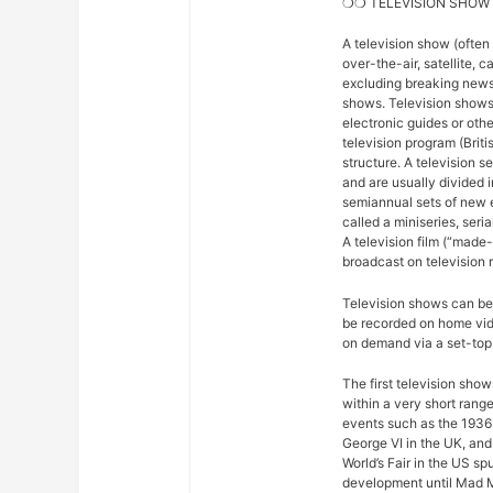
❍❍ TELEVISION SHOW
A television show (often
over-the-air, satellite, c
excluding breaking news,
shows. Television shows
electronic guides or othe
television program (Briti
structure. A television se
and are usually divided 
semiannual sets of new 
called a miniseries, seri
A television film (“made-f
broadcast on television r
Television shows can be 
be recorded on home vide
on demand via a set-top 
The first television sho
within a very short rang
events such as the 1936
George VI in the UK, and
World’s Fair in the US sp
development until Mad M