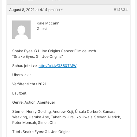
August 8, 2021 at 4:14 pm
#14334
REPLY
Kale Mccann
Guest
Snake Eyes: G.I. Joe Origins Ganzer Film deutsch
“Snake Eyes: G.I. Joe Origins”
Schau jetzt >>
http://bit.ly/3380TMW
Überblick :
Veröffentlicht : 2021
Laufzeit:
Genre: Action, Abenteuer
Sterne : Henry Golding, Andrew Koji, Úrsula Corberó, Samara
Weaving, Haruka Abe, Takehiro Hira, Iko Uwais, Steven Allerick,
Peter Mensah, Simon Chin
Titel : Snake Eyes: G.I. Joe Origins