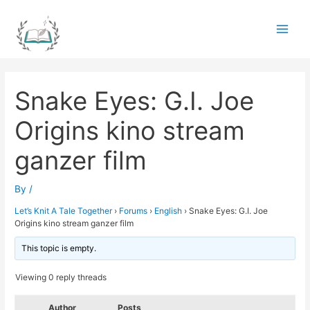
Skip
to
Main
content
Men
Snake Eyes: G.I. Joe
Origins kino stream
ganzer film
By
/
Let’s Knit A Tale Together
›
Forums
›
English
›
Snake Eyes: G.I. Joe
Origins kino stream ganzer film
This topic is empty.
Viewing 0 reply threads
Author
Posts