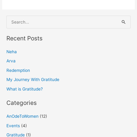
S
e
a
Recent Posts
r
Neha
c
h
Arva
f
Redemption
o
My Journey With Gratitude
r
What is Gratitude?
:
Categories
AnOdeToWomen
(12)
Events
(4)
Gratitude
(1)