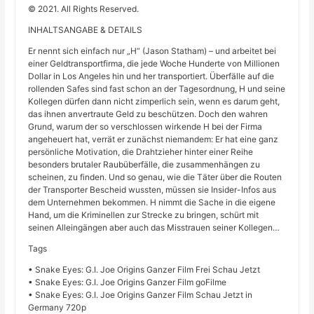
© 2021. All Rights Reserved.
INHALTSANGABE & DETAILS
Er nennt sich einfach nur „H“ (Jason Statham) – und arbeitet bei
einer Geldtransportfirma, die jede Woche Hunderte von Millionen
Dollar in Los Angeles hin und her transportiert. Überfälle auf die
rollenden Safes sind fast schon an der Tagesordnung, H und seine
Kollegen dürfen dann nicht zimperlich sein, wenn es darum geht,
das ihnen anvertraute Geld zu beschützen. Doch den wahren
Grund, warum der so verschlossen wirkende H bei der Firma
angeheuert hat, verrät er zunächst niemandem: Er hat eine ganz
persönliche Motivation, die Drahtzieher hinter einer Reihe
besonders brutaler Raubüberfälle, die zusammenhängen zu
scheinen, zu finden. Und so genau, wie die Täter über die Routen
der Transporter Bescheid wussten, müssen sie Insider-Infos aus
dem Unternehmen bekommen. H nimmt die Sache in die eigene
Hand, um die Kriminellen zur Strecke zu bringen, schürt mit
seinen Alleingängen aber auch das Misstrauen seiner Kollegen…
Tags
• Snake Eyes: G.I. Joe Origins Ganzer Film Frei Schau Jetzt
• Snake Eyes: G.I. Joe Origins Ganzer Film goFilme
• Snake Eyes: G.I. Joe Origins Ganzer Film Schau Jetzt in
Germany 720p