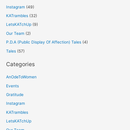
Instagram
(49)
KATrambles
(32)
LetsKATchUp
(9)
Our Team
(2)
P.D.A (Public Display Of Affection) Tales
(4)
Tales
(57)
Categories
AnOdeToWomen
Events
Gratitude
Instagram
KATrambles
LetsKATchUp
Our Team