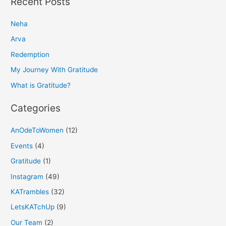
Recent Posts
r
Neha
c
h
Arva
f
Redemption
o
My Journey With Gratitude
r
What is Gratitude?
:
Categories
AnOdeToWomen
(12)
Events
(4)
Gratitude
(1)
Instagram
(49)
KATrambles
(32)
LetsKATchUp
(9)
Our Team
(2)