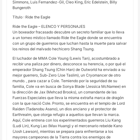
Simmons, Luis Fernandez-Gil, Cleo King, Eric Edelstein, Billy
Bungeroth
Título : Ride the Eagle
Ride the Eagle – ELENCO Y PERSONAJES
Un boxeador fracasado descubre un secreto familiar que lo lleva
a un torneo místico llamado Ride the Eagle donde se encuentra
con un grupo de guerreros que luchan hasta la muerte para salvar
los reinos del malvado hechicero Shang Tsung.
El luchador de MMA Cole Young (Lewis Tan), acostumbrado a
recibir una paliza por dinero, desconoce su herencia, o por qué el
emperador Shang Tsung (Chin Han) de Outworld ha enviado a su
mejor guerrero, Sub-Zero (Joe Taslim), un Cryomancer de otro
mundo. , para cazar a Cole. Temiendo por la seguridad de su
familia, Cole va en busca de Sonya Blade (Jessica McNamee) en
la dirección de Jax (Mehcad Brooks), un comandante de las
Fuerzas Especiales que lleva la misma extraña marca de dragón
con la que nació Cole. Pronto, se encuentra en el templo de Lord
Raiden (Tadanobu Asano), un dios anciano y el protector de
Earthrealm, que otorga refugio a aquellos que llevan la marca.
Aquí, Cole entrena con los experimentados guerreros Liu Kang
(Ludi Lin), Kung Lao (Max Huang) y el mercenario rebelde Kano
(Josh Lawson), mientras se prepara para enfrentarse a los
mayores campeones de la Tierra contra los enemigos de