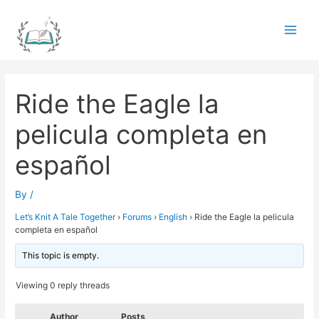
Skip
to
Main
content
Men
Ride the Eagle la
pelicula completa en
español
By
/
Let’s Knit A Tale Together
›
Forums
›
English
›
Ride the Eagle la pelicula
completa en español
This topic is empty.
Viewing 0 reply threads
Author
Posts