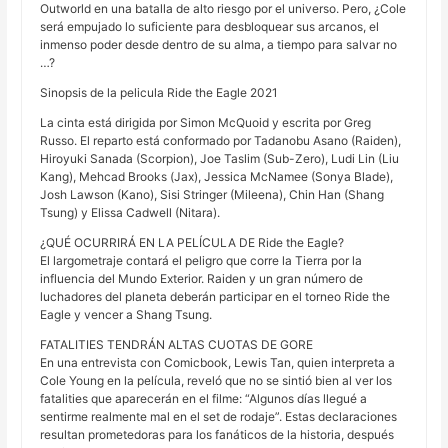
Outworld en una batalla de alto riesgo por el universo. Pero, ¿Cole
será empujado lo suficiente para desbloquear sus arcanos, el
inmenso poder desde dentro de su alma, a tiempo para salvar no
…?
Sinopsis de la pelicula Ride the Eagle 2021
La cinta está dirigida por Simon McQuoid y escrita por Greg
Russo. El reparto está conformado por Tadanobu Asano (Raiden),
Hiroyuki Sanada (Scorpion), Joe Taslim (Sub-Zero), Ludi Lin (Liu
Kang), Mehcad Brooks (Jax), Jessica McNamee (Sonya Blade),
Josh Lawson (Kano), Sisi Stringer (Mileena), Chin Han (Shang
Tsung) y Elissa Cadwell (Nitara).
¿QUÉ OCURRIRÁ EN LA PELÍCULA DE Ride the Eagle?
El largometraje contará el peligro que corre la Tierra por la
influencia del Mundo Exterior. Raiden y un gran número de
luchadores del planeta deberán participar en el torneo Ride the
Eagle y vencer a Shang Tsung.
FATALITIES TENDRÁN ALTAS CUOTAS DE GORE
En una entrevista con Comicbook, Lewis Tan, quien interpreta a
Cole Young en la película, reveló que no se sintió bien al ver los
fatalities que aparecerán en el filme: “Algunos días llegué a
sentirme realmente mal en el set de rodaje”. Estas declaraciones
resultan prometedoras para los fanáticos de la historia, después