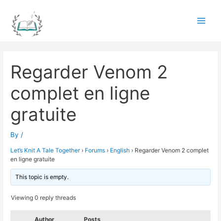
Skip
to
Main
content
Men
Regarder Venom 2
complet en ligne
gratuite
By
/
Let’s Knit A Tale Together
›
Forums
›
English
›
Regarder Venom 2 complet
en ligne gratuite
This topic is empty.
Viewing 0 reply threads
Author
Posts