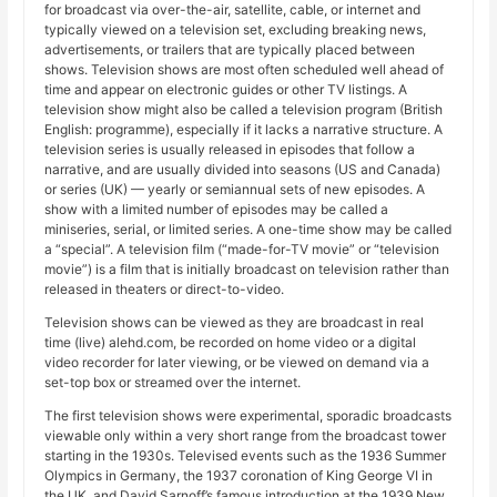
for broadcast via over-the-air, satellite, cable, or internet and
typically viewed on a television set, excluding breaking news,
advertisements, or trailers that are typically placed between
shows. Television shows are most often scheduled well ahead of
time and appear on electronic guides or other TV listings. A
television show might also be called a television program (British
English: programme), especially if it lacks a narrative structure. A
television series is usually released in episodes that follow a
narrative, and are usually divided into seasons (US and Canada)
or series (UK) — yearly or semiannual sets of new episodes. A
show with a limited number of episodes may be called a
miniseries, serial, or limited series. A one-time show may be called
a “special”. A television film (“made-for-TV movie” or “television
movie”) is a film that is initially broadcast on television rather than
released in theaters or direct-to-video.
Television shows can be viewed as they are broadcast in real
time (live) alehd.com, be recorded on home video or a digital
video recorder for later viewing, or be viewed on demand via a
set-top box or streamed over the internet.
The first television shows were experimental, sporadic broadcasts
viewable only within a very short range from the broadcast tower
starting in the 1930s. Televised events such as the 1936 Summer
Olympics in Germany, the 1937 coronation of King George VI in
the UK, and David Sarnoff’s famous introduction at the 1939 New