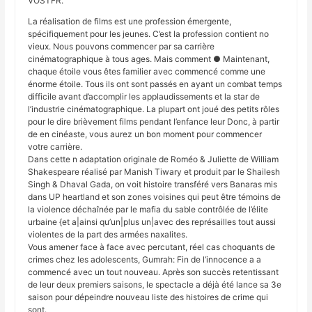
VOSTFR.
La réalisation de films est une profession émergente,
spécifiquement pour les jeunes. C’est la profession contient no
vieux. Nous pouvons commencer par sa carrière
cinématographique à tous ages. Mais comment ● Maintenant,
chaque étoile vous êtes familier avec commencé comme une
énorme étoile. Tous ils ont sont passés en ayant un combat temps
difficile avant d’accomplir les applaudissements et la star de
l’industrie cinématographique. La plupart ont joué des petits rôles
pour le dire brièvement films pendant l’enfance leur Donc, à partir
de en cinéaste, vous aurez un bon moment pour commencer
votre carrière.
Dans cette n adaptation originale de Roméo & Juliette de William
Shakespeare réalisé par Manish Tiwary et produit par le Shailesh
Singh & Dhaval Gada, on voit histoire transféré vers Banaras mis
dans UP heartland et son zones voisines qui peut être témoins de
la violence déchaînée par le mafia du sable contrôlée de l’élite
urbaine {et a|ainsi qu’un|plus un|avec des représailles tout aussi
violentes de la part des armées naxalites.
Vous amener face à face avec percutant, réel cas choquants de
crimes chez les adolescents, Gumrah: Fin de l’innocence a a
commencé avec un tout nouveau. Après son succès retentissant
de leur deux premiers saisons, le spectacle a déjà été lance sa 3e
saison pour dépeindre nouveau liste des histoires de crime qui
sont.