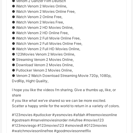
● Venom 2 Ganzer Film Deutsch
● Watch Venom 2 Movies Online,
● Watch Venom 2 Movies Online Free,
● Watch Venom 2 Online Free,
● Watch Venom 2 Movies Free,
● Watch Venom 2 HD Movies Online,
● Watch Venom 2 HD Online Free,
● Watch Venom 2 Full Movie Online Free,
● Watch Venom 2 Full Movies Online Free,
● Watch Venom 2 Full HD Movies Online,
● 123Movies Venom 2 Movies Online,
● Streaming Venom 2 Movies Online,
● Download Venom 2 Movies Online,
● Putlocker Venom 2 Movies Online,
● Venom 2 Watch Download Streaming Movie 720p, 1080p,
DvdRip, Hight Quality,
I hope you like the videos I’m sharing. Give a thumbs up, like, or
share
if you like what we’ve shared so we can be more excited.
Scatter a happy smile for the world to return in a variety of colors.
#123movies #putlocker #yesmovies #afdah #freemoviesonline
#gostream #marvelmoviesinorder m4ufree #movies123
#123moviesgo #123movies123 #xmovies8 #0123movies
#watchmoviesonlinefree #goodmoviesonnetflix