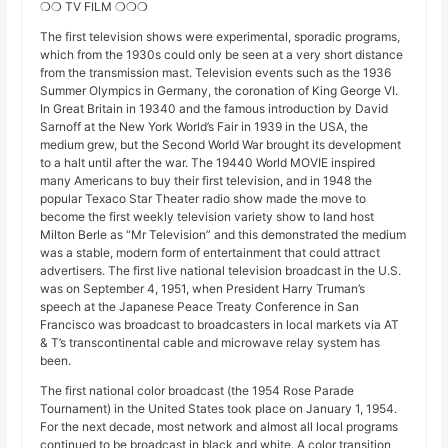
❍❍ TV FILM ❍❍❍
The first television shows were experimental, sporadic programs,
which from the 1930s could only be seen at a very short distance
from the transmission mast. Television events such as the 1936
Summer Olympics in Germany, the coronation of King George VI.
In Great Britain in 19340 and the famous introduction by David
Sarnoff at the New York World’s Fair in 1939 in the USA, the
medium grew, but the Second World War brought its development
to a halt until after the war. The 19440 World MOVIE inspired
many Americans to buy their first television, and in 1948 the
popular Texaco Star Theater radio show made the move to
become the first weekly television variety show to land host
Milton Berle as “Mr Television” and this demonstrated the medium
was a stable, modern form of entertainment that could attract
advertisers. The first live national television broadcast in the U.S.
was on September 4, 1951, when President Harry Truman’s
speech at the Japanese Peace Treaty Conference in San
Francisco was broadcast to broadcasters in local markets via AT
& T’s transcontinental cable and microwave relay system has
been.
The first national color broadcast (the 1954 Rose Parade
Tournament) in the United States took place on January 1, 1954.
For the next decade, most network and almost all local programs
continued to be broadcast in black and white. A color transition