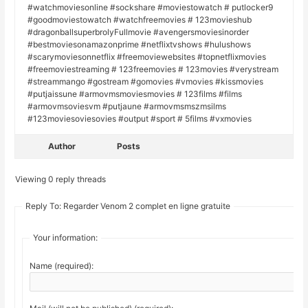
#watchmoviesonline #sockshare #moviestowatch # putlocker9
#goodmoviestowatch #watchfreemovies # 123movieshub
#dragonballsuperbrolyFullmovie #avengersmoviesinorder
#bestmoviesonamazonprime #netflixtvshows #hulushows
#scarymoviesonnetflix #freemoviewebsites #topnetflixmovies
#freemoviestreaming # 123freemovies # 123movies #verystream
#streammango #gostream #gomovies #vmovies #kissmovies
#putjaissune #armovmsmoviesmovies # 123films #films
#armovmsoviesvm #putjaune #armovmsmszmsilms
#123moviesoviesovies #output #sport # 5films #vxmovies
Author
Posts
Viewing 0 reply threads
Reply To: Regarder Venom 2 complet en ligne gratuite
Your information:
Name (required):