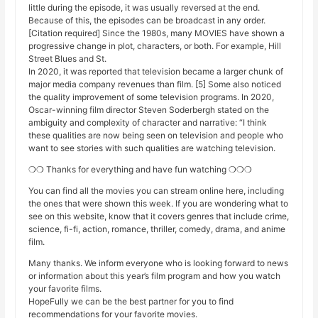
little during the episode, it was usually reversed at the end.
Because of this, the episodes can be broadcast in any order.
[Citation required] Since the 1980s, many MOVIES have shown a
progressive change in plot, characters, or both. For example, Hill
Street Blues and St.
In 2020, it was reported that television became a larger chunk of
major media company revenues than film. [5] Some also noticed
the quality improvement of some television programs. In 2020,
Oscar-winning film director Steven Soderbergh stated on the
ambiguity and complexity of character and narrative: “I think
these qualities are now being seen on television and people who
want to see stories with such qualities are watching television.
❍❍ Thanks for everything and have fun watching ❍❍❍
You can find all the movies you can stream online here, including
the ones that were shown this week. If you are wondering what to
see on this website, know that it covers genres that include crime,
science, fi-fi, action, romance, thriller, comedy, drama, and anime
film.
Many thanks. We inform everyone who is looking forward to news
or information about this year’s film program and how you watch
your favorite films.
HopeFully we can be the best partner for you to find
recommendations for your favorite movies.