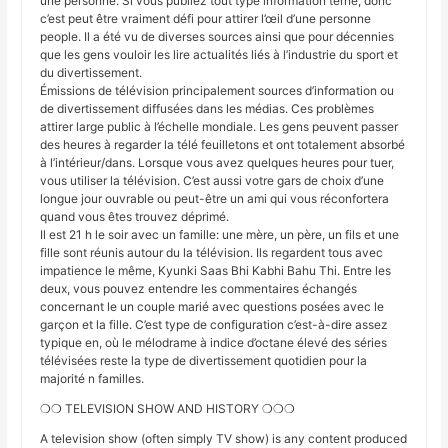
une personne. Si vous publiez tout type information terne, donc
c’est peut être vraiment défi pour attirer l’œil d’une personne
people. Il a été vu de diverses sources ainsi que pour décennies
que les gens vouloir les lire actualités liés à l’industrie du sport et
du divertissement.
Émissions de télévision principalement sources d’information ou
de divertissement diffusées dans les médias. Ces problèmes
attirer large public à l’échelle mondiale. Les gens peuvent passer
des heures à regarder la télé feuilletons et ont totalement absorbé
à l’intérieur/dans. Lorsque vous avez quelques heures pour tuer,
vous utiliser la télévision. C’est aussi votre gars de choix d’une
longue jour ouvrable ou peut-être un ami qui vous réconfortera
quand vous êtes trouvez déprimé.
Il est 21 h le soir avec un famille: une mère, un père, un fils et une
fille sont réunis autour du la télévision. Ils regardent tous avec
impatience le même, Kyunki Saas Bhi Kabhi Bahu Thi. Entre les
deux, vous pouvez entendre les commentaires échangés
concernant le un couple marié avec questions posées avec le
garçon et la fille. C’est type de configuration c’est-à-dire assez
typique en, où le mélodrame à indice d’octane élevé des séries
télévisées reste la type de divertissement quotidien pour la
majorité n familles.
❍❍ TELEVISION SHOW AND HISTORY ❍❍❍
A television show (often simply TV show) is any content produced