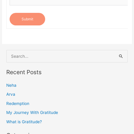
Submit
S
e
a
Recent Posts
r
Neha
c
h
Arva
f
Redemption
o
My Journey With Gratitude
r
What is Gratitude?
: