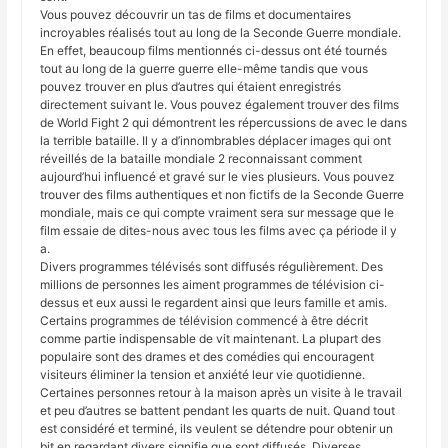
Vous pouvez découvrir un tas de films et documentaires
incroyables réalisés tout au long de la Seconde Guerre mondiale.
En effet, beaucoup films mentionnés ci-dessus ont été tournés
tout au long de la guerre guerre elle-même tandis que vous
pouvez trouver en plus d’autres qui étaient enregistrés
directement suivant le. Vous pouvez également trouver des films
de World Fight 2 qui démontrent les répercussions de avec le dans
la terrible bataille. Il y a d’innombrables déplacer images qui ont
réveillés de la bataille mondiale 2 reconnaissant comment
aujourd’hui influencé et gravé sur le vies plusieurs. Vous pouvez
trouver des films authentiques et non fictifs de la Seconde Guerre
mondiale, mais ce qui compte vraiment sera sur message que le
film essaie de dites-nous avec tous les films avec ça période il y
a.
Divers programmes télévisés sont diffusés régulièrement. Des
millions de personnes les aiment programmes de télévision ci-
dessus et eux aussi le regardent ainsi que leurs famille et amis.
Certains programmes de télévision commencé à être décrit
comme partie indispensable de vit maintenant. La plupart des
populaire sont des drames et des comédies qui encouragent
visiteurs éliminer la tension et anxiété leur vie quotidienne.
Certaines personnes retour à la maison après un visite à le travail
et peu d’autres se battent pendant les quarts de nuit. Quand tout
est considéré et terminé, ils veulent se détendre pour obtenir un
bit en regardant divers signifie que sont diffusés. Diverses