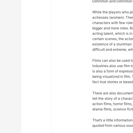
Definition and Definition
While the players who pla
actresses (women). There
characters with few roles
bigger and more roles. 
acting talent, which is in
certain scenes, the acto
existence of a stuntman 
difficult and extreme, wh
Films can also be used 
industries also use film
is also a form of expres
being visualized in film.
fact true stories or based
There are also documentar
tell the story of a chara
action films, horror films,
drama films, science fict
That’s a little informati
quoted from various sou