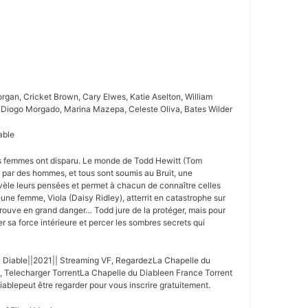
organ, Cricket Brown, Cary Elwes, Katie Aselton, William
, Diogo Morgado, Marina Mazepa, Celeste Oliva, Bates Wilder
able
es femmes ont disparu. Le monde de Todd Hewitt (Tom
e par des hommes, et tous sont soumis au Bruit, une
vèle leurs pensées et permet à chacun de connaître celles
une femme, Viola (Daisy Ridley), atterrit en catastrophe sur
etrouve en grand danger… Todd jure de la protéger, mais pour
ler sa force intérieure et percer les sombres secrets qui
 Diable||2021|| Streaming VF, RegardezLa Chapelle du
, Telecharger TorrentLa Chapelle du Diableen France Torrent
iablepeut être regarder pour vous inscrire gratuitement.