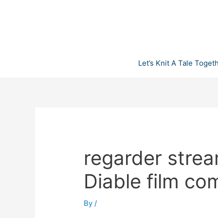
Skip
to
content
Let’s Knit A Tale Toget
regarder stre
Diable film co
By
/