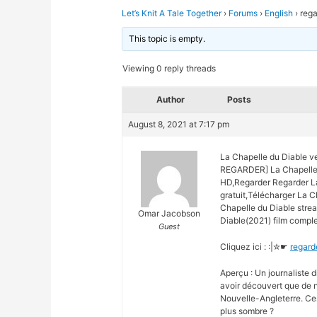
Let’s Knit A Tale Together
›
Forums
›
English
›
rega
This topic is empty.
Viewing 0 reply threads
Author
Posts
August 8, 2021 at 7:17 pm
La Chapelle du Diable v
REGARDER] La Chapelle 
HD,Regarder Regarder La
gratuit,Télécharger La 
Chapelle du Diable stre
Omar Jacobson
Diable(2021) film comple
Guest
Cliquez ici : :|✮☛
regard
Aperçu : Un journaliste d
avoir découvert que de n
Nouvelle-Angleterre. Ces
plus sombre ?