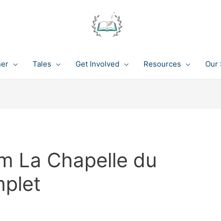
her
Tales
Get Involved
Resources
Our 
am La Chapelle du
mplet