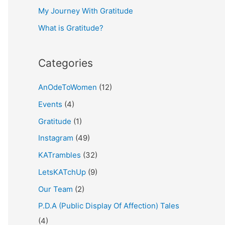
My Journey With Gratitude
r
What is Gratitude?
:
Categories
AnOdeToWomen
(12)
Events
(4)
Gratitude
(1)
Instagram
(49)
KATrambles
(32)
LetsKATchUp
(9)
Our Team
(2)
P.D.A (Public Display Of Affection) Tales
(4)