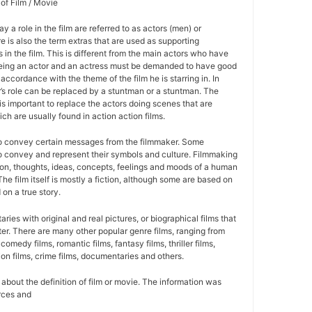
 of Film / Movie
y a role in the film are referred to as actors (men) or
 is also the term extras that are used as supporting
 in the film. This is different from the main actors who have
Being an actor and an actress must be demanded to have good
 accordance with the theme of the film he is starring in. In
r’s role can be replaced by a stuntman or a stuntman. The
is important to replace the actors doing scenes that are
ich are usually found in action action films.
to convey certain messages from the filmmaker. Some
 to convey and represent their symbols and culture. Filmmaking
sion, thoughts, ideas, concepts, feelings and moods of a human
 The film itself is mostly a fiction, although some are based on
 on a true story.
ies with original and real pictures, or biographical films that
cter. There are many other popular genre films, ranging from
 comedy films, romantic films, fantasy films, thriller films,
ion films, crime films, documentaries and others.
on about the definition of film or movie. The information was
rces and