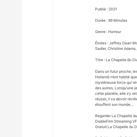
Publié : 2021
Durée : 99 Minutes
Genre : Horreur
Étoiles : Jeffrey Dean M
Sadler, Christine Adams
Titre : La Chapelle du Di
Dans un futur proche, l
Holland) n’est habité qu
mystérieuse force qui ré
des autres. Lorsqu’une je
cette planète, elle s’y r
réussir, il va devoir révé
étouffent son monde…
Regarder La Chapelle du
DiableFilm Streaming VF
Gratuit.La Chapelle du D