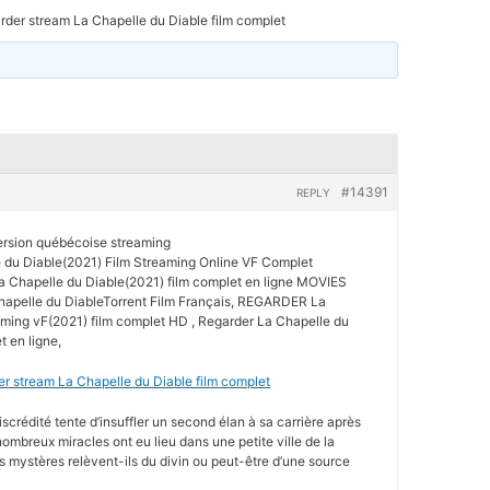
rder stream La Chapelle du Diable film complet
#14391
REPLY
ersion québécoise streaming
du Diable(2021) Film Streaming Online VF Complet
 Chapelle du Diable(2021) film complet en ligne MOVIES
Chapelle du DiableTorrent Film Français, REGARDER La
aming vF(2021) film complet HD , Regarder La Chapelle du
t en ligne,
er stream La Chapelle du Diable film complet
iscrédité tente d’insuffler un second élan à sa carrière après
ombreux miracles ont eu lieu dans une petite ville de la
 mystères relèvent-ils du divin ou peut-être d’une source