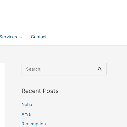
Services
Contact
S
e
a
Recent Posts
r
c
Neha
h
Arva
f
Redemption
o