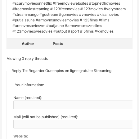
#scarymoviesonnetflix #freemoviewebsites #topnetflixmovies
#freemoviestreaming # 123freemovies # 123movies #verystream
#streammango #gostream #gomovies #vmovies #kissmovies
#putjaissune #armovmsmoviesmovies # 123films #films
#armovmsoviesvm #putjaune #armovmsmszmsilms
#123moviesoviesovies #output #sport # 5films #vxmovies
Author
Posts
Viewing 0 reply threads
Reply To: Regarder Queenpins en ligne gratuite Streaming
Your information:
Name (required):
Mail (will not be published) (required):
Website: