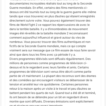
documentaires incroyables réalisés tout au long de la Seconde
Guerre mondiale. En effet, certains des films mentionnés ci-
dessus ont été tournés tout au long de la guerre guerre elle-même
tandis que vous trouverez en plus d’autres qui étaient enregistrés
directement suivre votre. Vous pouvez également trouver des
films de World Fight 2 ce rapport les répercussions de avec le
dans la terrible bataille. Il y a d’innombrables de mouvement
images été réveillés de la bataille mondiale 2 reconnaissant
comment aujourd’hui influencé et gravé autour du vies de
nombreux. Vous pouvez trouver des films authentiques et non
fictifs de la Seconde Guerre mondiale, mais ce qui compte
vraiment sera sur message que ce film essaie de nous faire savoir
ainsi que dans tous les films avec ça période il y a.
Divers programmes télévisés sont diffusés régulièrement. Des
millions de personnes comme programmes de télévision ci-
dessus et ils le regardent avec leurs famille et amis. Certains
programmes de télévision sont venus être décrit comme partie
partie de vit maintenant. La plupart des reconnus sont des drames
et des comédies qui encouragent visiteurs se débarrasser de la
tension et anxiété leur vie quotidienne. Certaines personnes
retour à la maison après un visite à le travail et peu d’autres se
battent pendant les quarts de nuit. Quand tout a été dit et terminé,
ils ont besoin de se détendre pour un bit en regardant divers
montre que sont diffusés. Diverses émissions sont explicitement
on et plusieurs prouver assez importants.