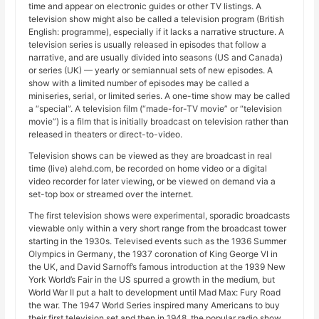
time and appear on electronic guides or other TV listings. A
television show might also be called a television program (British
English: programme), especially if it lacks a narrative structure. A
television series is usually released in episodes that follow a
narrative, and are usually divided into seasons (US and Canada)
or series (UK) — yearly or semiannual sets of new episodes. A
show with a limited number of episodes may be called a
miniseries, serial, or limited series. A one-time show may be called
a “special”. A television film (“made-for-TV movie” or “television
movie”) is a film that is initially broadcast on television rather than
released in theaters or direct-to-video.
Television shows can be viewed as they are broadcast in real
time (live) alehd.com, be recorded on home video or a digital
video recorder for later viewing, or be viewed on demand via a
set-top box or streamed over the internet.
The first television shows were experimental, sporadic broadcasts
viewable only within a very short range from the broadcast tower
starting in the 1930s. Televised events such as the 1936 Summer
Olympics in Germany, the 1937 coronation of King George VI in
the UK, and David Sarnoff’s famous introduction at the 1939 New
York World’s Fair in the US spurred a growth in the medium, but
World War II put a halt to development until Mad Max: Fury Road
the war. The 1947 World Series inspired many Americans to buy
their first television set and then in 1948, the popular radio show