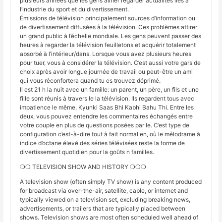
plusieurs années que les gens aimer regarder actualités liés à
l’industrie du sport et du divertissement.
Émissions de télévision principalement sources d’information ou
de divertissement diffusées à la télévision. Ces problèmes attirer
un grand public à l’échelle mondiale. Les gens peuvent passer des
heures à regarder la télévision feuilletons et acquérir totalement
absorbé à l’intérieur/dans. Lorsque vous avez plusieurs heures
pour tuer, vous à considérer la télévision. C’est aussi votre gars de
choix après avoir longue journée de travail ou peut-être un ami
qui vous réconfortera quand tu es trouvez déprimé.
Il est 21 h la nuit avec un famille: un parent, un père, un fils et une
fille sont réunis à travers le la télévision. Ils regardent tous avec
impatience le même, Kyunki Saas Bhi Kabhi Bahu Thi. Entre les
deux, vous pouvez entendre les commentaires échangés entre
votre couple en plus de questions posées par le. C’est type de
configuration c’est-à-dire tout à fait normal en, où le mélodrame à
indice d’octane élevé des séries télévisées reste la forme de
divertissement quotidien pour la goûts n familles.
❍❍ TELEVISION SHOW AND HISTORY ❍❍❍
A television show (often simply TV show) is any content produced
for broadcast via over-the-air, satellite, cable, or internet and
typically viewed on a television set, excluding breaking news,
advertisements, or trailers that are typically placed between
shows. Television shows are most often scheduled well ahead of