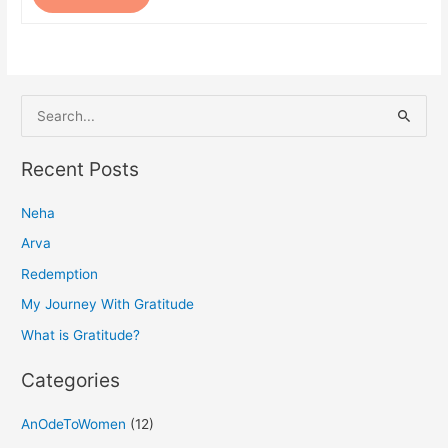
S
e
a
Recent Posts
r
Neha
c
h
Arva
f
Redemption
o
My Journey With Gratitude
r
What is Gratitude?
:
Categories
AnOdeToWomen
(12)