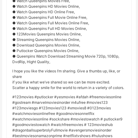
● Watch Queenpins Movies Free,
● Watch Queenpins HD Movies Online,
● Watch Queenpins HD Online Free,
● Watch Queenpins Full Movie Online Free,
● Watch Queenpins Full Movies Online Free,
● Watch Queenpins Full HD Movies Online,
● 123Movies Queenpins Movies Online,
● Streaming Queenpins Movies Online,
● Download Queenpins Movies Online,
● Putlocker Queenpins Movies Online,
● Queenpins Watch Download Streaming Movie 720p, 1080p,
DvdRip, Hight Quality,
I hope you like the videos I’m sharing. Give a thumbs up, like, or
share
if you like what we’ve shared so we can be more excited.
Scatter a happy smile for the world to return in a variety of colors.
#123movies #putlocker #yesmovies #afdah #freemoviesonline
#gostream #marvelmoviesinorder m4ufree #movies123
#123moviesgo #123movies123 #xmovies8 #0123movies
#watchmoviesonlinefree #goodmoviesonnetflix
#watchmoviesonline #sockshare #moviestowatch # putlocker9
#goodmoviestowatch #watchfreemovies # 123movieshub
#dragonballsuperbrolyFullmovie #avengersmoviesinorder
#bestmoviesonamazonprime #netflixtvshows #hulushows