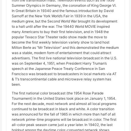
from the transmission mast. Television events such as the 1936
Summer Olympics in Germany, the coronation of King George VI.
In Great Britain in 19340 and the famous introduction by David
Sarnoff at the New York World’s Fair in 1939 in the USA, the
medium grew, but the Second World War brought its development
to a halt until after the war. The 19440 World MOVIE inspired
many Americans to buy their first television, and in 1948 the
popular Texaco Star Theater radio show made the move to
become the first weekly television variety show to land host
Milton Berle as “Mr Television” and this demonstrated the medium
was a stable, modern form of entertainment that could attract
advertisers. The first live national television broadcast in the U.S.
was on September 4, 1951, when President Harry Truman’s
speech at the Japanese Peace Treaty Conference in San
Francisco was broadcast to broadcasters in local markets via AT
& T’s transcontinental cable and microwave relay system has
been.
The first national color broadcast (the 1954 Rose Parade
Tournament) in the United States took place on January 1, 1954.
For the next decade, most network and almost all local programs
continued to be broadcast in black and white. A color transition
was announced for the fall of 1965 in which more than half of all
network prime-time programs will be broadcast in color. The first
all-color peak season came just a year later. In 19402, the last
holdout among the daytime color-converted network shows