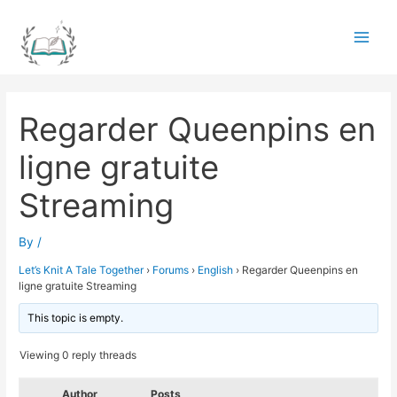
Skip
to
Main
content
Men
Regarder Queenpins en
ligne gratuite
Streaming
By
/
Let’s Knit A Tale Together
›
Forums
›
English
›
Regarder Queenpins en
ligne gratuite Streaming
This topic is empty.
Viewing 0 reply threads
Author
Posts