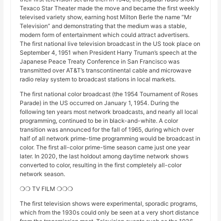
Texaco Star Theater made the move and became the first weekly
televised variety show, earning host Milton Berle the name “Mr
Television” and demonstrating that the medium was a stable,
modern form of entertainment which could attract advertisers.
The first national live television broadcast in the US took place on
September 4, 1951 when President Harry Truman’s speech at the
Japanese Peace Treaty Conference in San Francisco was
transmitted over AT&T’s transcontinental cable and microwave
radio relay system to broadcast stations in local markets.
The first national color broadcast (the 1954 Tournament of Roses
Parade) in the US occurred on January 1, 1954. During the
following ten years most network broadcasts, and nearly all local
programming, continued to be in black-and-white. A color
transition was announced for the fall of 1965, during which over
half of all network prime-time programming would be broadcast in
color. The first all-color prime-time season came just one year
later. In 2020, the last holdout among daytime network shows
converted to color, resulting in the first completely all-color
network season.
❍❍ TV FILM ❍❍❍
The first television shows were experimental, sporadic programs,
which from the 1930s could only be seen at a very short distance