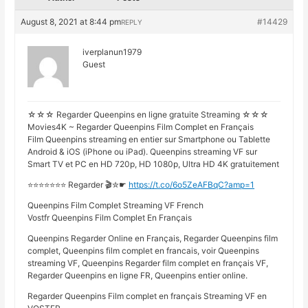
August 8, 2021 at 8:44 pm
#14429
REPLY
iverplanun1979
Guest
☆☆☆ Regarder Queenpins en ligne gratuite Streaming ☆☆☆
Movies4K ~ Regarder Queenpins Film Complet en Français
Film Queenpins streaming en entier sur Smartphone ou Tablette
Android & iOS (iPhone ou iPad). Queenpins streaming VF sur
Smart TV et PC en HD 720p, HD 1080p, Ultra HD 4K gratuitement
⭐⭐⭐⭐⭐⭐⭐ Regarder 🎬✮☛
https://t.co/6o5ZeAFBqC?amp=1
Queenpins Film Complet Streaming VF French
Vostfr Queenpins Film Complet En Français
Queenpins Regarder Online en Français, Regarder Queenpins film
complet, Queenpins film complet en francais, voir Queenpins
streaming VF, Queenpins Regarder film complet en français VF,
Regarder Queenpins en ligne FR, Queenpins entier online.
Regarder Queenpins Film complet en français Streaming VF en