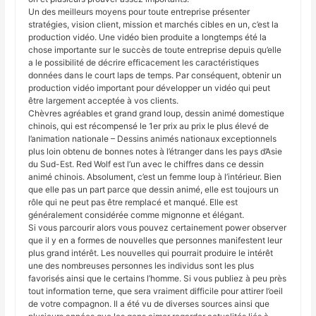
Un des meilleurs moyens pour toute entreprise présenter
stratégies, vision client, mission et marchés cibles en un, c’est la
production vidéo. Une vidéo bien produite a longtemps été la
chose importante sur le succès de toute entreprise depuis qu’elle
a le possibilité de décrire efficacement les caractéristiques
données dans le court laps de temps. Par conséquent, obtenir un
production vidéo important pour développer un vidéo qui peut
être largement acceptée à vos clients.
Chèvres agréables et grand grand loup, dessin animé domestique
chinois, qui est récompensé le 1er prix au prix le plus élevé de
l’animation nationale – Dessins animés nationaux exceptionnels
plus loin obtenu de bonnes notes à l’étranger dans les pays d’Asie
du Sud-Est. Red Wolf est l’un avec le chiffres dans ce dessin
animé chinois. Absolument, c’est un femme loup à l’intérieur. Bien
que elle pas un part parce que dessin animé, elle est toujours un
rôle qui ne peut pas être remplacé et manqué. Elle est
généralement considérée comme mignonne et élégant.
Si vous parcourir alors vous pouvez certainement power observer
que il y en a formes de nouvelles que personnes manifestent leur
plus grand intérêt. Les nouvelles qui pourrait produire le intérêt
une des nombreuses personnes les individus sont les plus
favorisés ainsi que le certains l’homme. Si vous publiez à peu près
tout information terne, que sera vraiment difficile pour attirer l’oeil
de votre compagnon. Il a été vu de diverses sources ainsi que