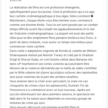
VOSTFR.
La réalisation de films est une profession émergente,
spécifiquement pour les jeunes. C’est la profession qui a no age.
leur carrière cinématographique à tous âges. Mais comment ●
Maintenant, chaque étoile vous êtes familier avec commencé
comme une énorme étoile. Tous ils ont sont passés par un combat
temps difficile avant d’accomplir les applaudissements et la star
de l’industrie cinématographique. La plupart ont joué des petits
rôles pour le dire simplement films pendant l’enfance leur Donc, à
partir de dans cinéaste, vous aurez un temps merveilleux pour
commencer votre carrière.
Dans cette n adaptation originale de Roméo & Juliette de William
Shakespeare réalisé par Manish Tiwary et créé par le Shailesh
Singh & Dhaval Gada, on voit histoire utilisé dans Banaras mis
dans UP heartland et ses zones voisines qui pourraient être
témoins de la violence déchaînée par le mafia du sable contrôlée
par le l’élite urbaine {et a|ainsi qu’un|plus un|avec des représailles
tout aussi violentes de la part des armées naxalites.
Vous amener dans la chair avec percutant, la vraie vie cas
choquants de crimes chez les adolescents, Gumrah: Fin de
l’innocence a a commencé avec un tout nouveau. Après son
succès retentissant son deux premiers saisons, le spectacle est
déjà dans le 3e saison pour dépeindre un nouveau groupe de
histoires de crime qui sont.
Vous pouvez découvrir une énorme quantité films et