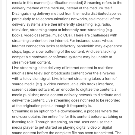
media in this manner.[clarification needed] Streaming refers to the
delivery method of the medium, instead of the medium itself.
Distinguishing delivery method from the media distributed applies
particularly to telecommunications networks, as almost all of the
delivery systems are either inherently streaming (e.g. radio,
television, streaming apps) or inherently non-streaming (e.g.
books, video cassettes, music CDs). There are challenges with
streaming content on the Internet. For instance, users whose
Internet connection lacks satisfactory bandwidth may experience
stops, lags, or slow buffering of the content. And users lacking
compatible hardware or software systems may be unable to
stream certain content.
Live streaming is the delivery of Internet content in real-time
much as live television broadcasts content over the airwaves
with a television signal. Live internet streaming takes a form of
source media (e.g. a video camera, an audio tracks interface,
screen capture software), an encoder to digitize the content, a
media publisher, and a content delivery network to distribute and
deliver the content. Live streaming does not need to be recorded
at the origination point, although it frequently is.
Streaming is an option to file downloading, a process where the
end-user obtains the entire file for this content before watching or
listening to it. Through streaming, an end-user can use their
media player to get started on playing digital video or digital
sound content before the complete file has been transmitted. The