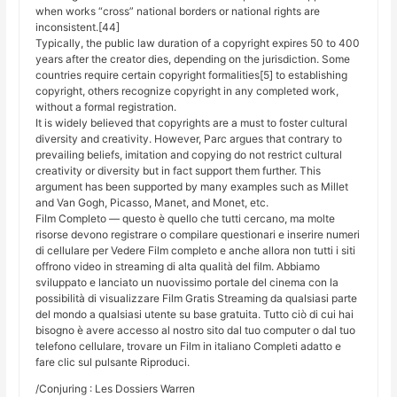
when works “cross” national borders or national rights are
inconsistent.[44]
Typically, the public law duration of a copyright expires 50 to 400
years after the creator dies, depending on the jurisdiction. Some
countries require certain copyright formalities[5] to establishing
copyright, others recognize copyright in any completed work,
without a formal registration.
It is widely believed that copyrights are a must to foster cultural
diversity and creativity. However, Parc argues that contrary to
prevailing beliefs, imitation and copying do not restrict cultural
creativity or diversity but in fact support them further. This
argument has been supported by many examples such as Millet
and Van Gogh, Picasso, Manet, and Monet, etc.
Film Completo — questo è quello che tutti cercano, ma molte
risorse devono registrare o compilare questionari e inserire numeri
di cellulare per Vedere Film completo e anche allora non tutti i siti
offrono video in streaming di alta qualità del film. Abbiamo
sviluppato e lanciato un nuovissimo portale del cinema con la
possibilità di visualizzare Film Gratis Streaming da qualsiasi parte
del mondo a qualsiasi utente su base gratuita. Tutto ciò di cui hai
bisogno è avere accesso al nostro sito dal tuo computer o dal tuo
telefono cellulare, trovare un Film in italiano Completi adatto e
fare clic sul pulsante Riproduci.
/Conjuring : Les Dossiers Warren