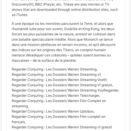
DiscoveryGO, BBC iPlayer, etc. These are also movies or TV
shows that are downloaded through online distribution sites, such
as iTunes.
À une époque où les monstres parcourent la Terre, et alors que
l’humanité lutte pour son avenir, Godzilla et King Kong, les deux
forces les plus puissantes de la nature, entrent en collision dans
une bataille spectaculaire inédite. Alors que Monarch se lance
dans une mission périlleuse en terrain inconnu, et qu’il découvre
des indices sur les origines des Titans, un complot humain
menace d’éradiquer ces créatures – qu’elles soient bonnes ou
mauvaises – de la surface de la planète.
Regarder Conjuring : Les Dossiers Warren Streaming,
Regarder Conjuring : Les Dossiers Warren Streaming vf,
Regarder Conjuring : Les Dossiers Warren Streaming Vostfr,
Regarder Conjuring : Les Dossiers Warren Streaming vf gratuit,
Regarder Conjuring : Les Dossiers Warren Streaming YouRegarder,
Regarder Conjuring : Les Dossiers Warren Telecharger,
Regarder Conjuring : Les Dossiers Warren Film Complet en
streaming,
Regarder Conjuring : Les Dossiers Warren Uptobox,
Regarder Conjuring : Les Dossiers Warren Film complet en
français,
Regarder Conjuring : Les Dossiers Warren Streaming vf gratuit