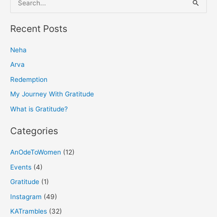
e
a
Recent Posts
r
Neha
c
h
Arva
f
Redemption
o
My Journey With Gratitude
r
What is Gratitude?
:
Categories
AnOdeToWomen
(12)
Events
(4)
Gratitude
(1)
Instagram
(49)
KATrambles
(32)