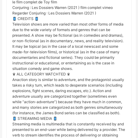
le film complet de Toy film
Conjuring : Les Dossiers Warren (2021 ) film complet vimeo
Regarder Conjuring : Les Dossiers Warren (2021 )
CREDITS
Television shows are more varied than most other forms of media
due to the wide variety of formats and genres that can be
presented. A show may be fictional (as in comedies and dramas),
or non-fictional (as in documentary, news, and reality television).
It may be topical (as in the case of a local newscast and some
made-for-television films), or historical (as in the case of many
documentaries and fictional series). They could be primarily
instructional or educational, or entertaining as is the case in
situation comedy and game shows.
♛ ALL CATEGORY WATCHTED ♛
Anaction story is similar to adventure, and the protagonist usually
takes a risky turn, which leads to desperate scenarios (including
explosions, fight scenes, daring escapes, etc.). Action and
adventure usually are categorized together (sometimes even
while “action-adventure”) because they have much in common,
and many stories are categorized as both genres simultaneously
(for instance, the James Bond series can be classified as both).
STREAMING MEDIA
Streaming media is multimedia that is constantly received by and
presented to an end-user while being delivered by a provider. The
verb to stream identifies the process of delivering or obtaining