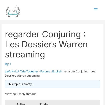
Skip
to
Main
content
Men
regarder Conjuring :
Les Dossiers Warren
streaming
By
/
Let’s Knit A Tale Together
›
Forums
›
English
›
regarder Conjuring : Les
Dossiers Warren streaming
This topic is empty.
Viewing 0 reply threads
Author
Posts