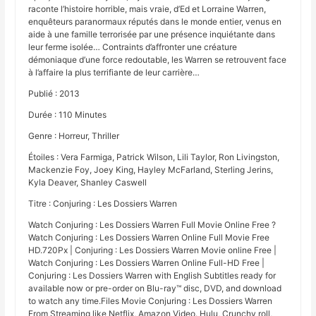
raconte l’histoire horrible, mais vraie, d’Ed et Lorraine Warren,
enquêteurs paranormaux réputés dans le monde entier, venus en
aide à une famille terrorisée par une présence inquiétante dans
leur ferme isolée… Contraints d’affronter une créature
démoniaque d’une force redoutable, les Warren se retrouvent face
à l’affaire la plus terrifiante de leur carrière…
Publié : 2013
Durée : 110 Minutes
Genre : Horreur, Thriller
Étoiles : Vera Farmiga, Patrick Wilson, Lili Taylor, Ron Livingston,
Mackenzie Foy, Joey King, Hayley McFarland, Sterling Jerins,
Kyla Deaver, Shanley Caswell
Titre : Conjuring : Les Dossiers Warren
Watch Conjuring : Les Dossiers Warren Full Movie Online Free ?
Watch Conjuring : Les Dossiers Warren Online Full Movie Free
HD.720Px | Conjuring : Les Dossiers Warren Movie online Free |
Watch Conjuring : Les Dossiers Warren Online Full-HD Free |
Conjuring : Les Dossiers Warren with English Subtitles ready for
available now or pre-order on Blu-ray™ disc, DVD, and download
to watch any time.Files Movie Conjuring : Les Dossiers Warren
From Streaming like Netflix, Amazon Video. Hulu, Crunchy roll,