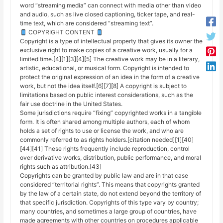
word “streaming media” can connect with media other than video
and audio, such as live closed captioning, ticker tape, and real-
time text, which are considered “streaming text”.
COPYRIGHT CONTENT
Copyright is a type of intellectual property that gives its owner the
exclusive right to make copies of a creative work, usually for a
limited time.[4][1][3][4][5] The creative work may be in a literary,
artistic, educational, or musical form. Copyright is intended to
protect the original expression of an idea in the form of a creative
work, but not the idea itself.[6][7][8] A copyright is subject to
limitations based on public interest considerations, such as the
fair use doctrine in the United States.
Some jurisdictions require “fixing” copyrighted works in a tangible
form. It is often shared among multiple authors, each of whom
holds a set of rights to use or license the work, and who are
commonly referred to as rights holders.[citation needed][1][40]
[44][41] These rights frequently include reproduction, control
over derivative works, distribution, public performance, and moral
rights such as attribution.[43]
Copyrights can be granted by public law and are in that case
considered “territorial rights”. This means that copyrights granted
by the law of a certain state, do not extend beyond the territory of
that specific jurisdiction. Copyrights of this type vary by country;
many countries, and sometimes a large group of countries, have
made agreements with other countries on procedures applicable