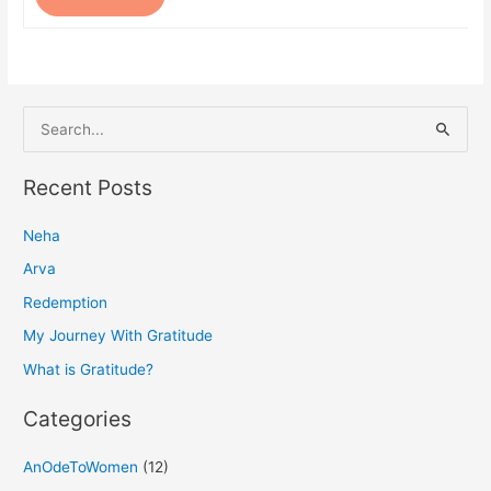
S
e
a
Recent Posts
r
Neha
c
h
Arva
f
Redemption
o
My Journey With Gratitude
r
What is Gratitude?
:
Categories
AnOdeToWomen
(12)