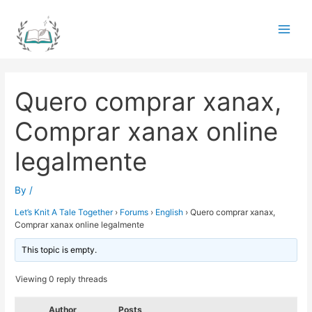
Skip
to
Main
content
Men
Quero comprar xanax,
Comprar xanax online
legalmente
By
/
Let’s Knit A Tale Together
›
Forums
›
English
›
Quero comprar xanax,
Comprar xanax online legalmente
This topic is empty.
Viewing 0 reply threads
Author
Posts