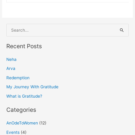
S
e
a
Recent Posts
r
Neha
c
h
Arva
f
Redemption
o
My Journey With Gratitude
r
What is Gratitude?
:
Categories
AnOdeToWomen
(12)
Events
(4)