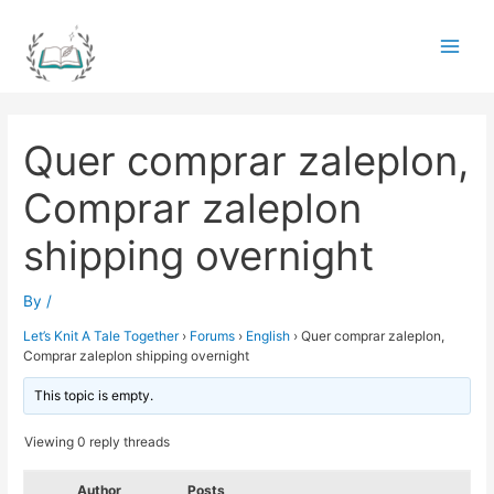
Skip
to
Main
content
Men
Quer comprar zaleplon,
Comprar zaleplon
shipping overnight
By
/
Let’s Knit A Tale Together
›
Forums
›
English
›
Quer comprar zaleplon,
Comprar zaleplon shipping overnight
This topic is empty.
Viewing 0 reply threads
Author
Posts