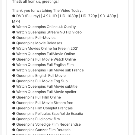
That’s all from us, greetings!
Thank you for watching The Video Today.
● DVD (Blu-ray) | 4K UHD | HD-1080p | HD-720p | SD-480p |
MP4
● Watch Queenpins Online 4k Quality
● Watch Queenpins StreamiNG HD video
● Queenpins Full-Movies
● Queenpins Movie Releases
● Watch Movies Online for Free in 2021
● Watch Queenpins FullMovie Online
● Queenpins Full Movie Watch Online
● Watch Queenpins Full English Film
● Watch Queenpins Full Movie sub France
● Queenpins English Full Movie
● Queenpins Full Movie Eng Sub
● Watch Queenpins Full Movie subtitle
● Watch Queenpins Full Movie spoiler
● Queenpins Full Film Online
● Queenpins Full Movie Stream free
● Queenpins Film Complet Français
● Queenpins Películas Español de España
● Queenpins Fuld norsk film
● Queenpins Volledige Film Nederlandse
● Queenpins Ganzer Film Deutsch