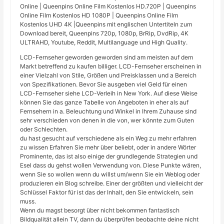
Online | Queenpins Online Film Kostenlos HD.720P | Queenpins
Online Film Kostenlos HD 1080P | Queenpins Online Film
Kostenlos UHD 4K |Queenpins mit englischen Untertiteln zum
Download bereit, Queenpins 720p, 1080p, BrRip, DvdRip, 4K
ULTRAHD, Youtube, Reddit, Multilanguage und High Quality.
LCD-Fernseher geworden geworden sind am meisten auf dem
Markt betreffend zu kaufen billiger. LCD-Fernseher erscheinen in
einer Vielzahl von Stile, Größen und Preisklassen und a Bereich
von Spezifikationen. Bevor Sie ausgeben viel Geld für einen
LCD-Fernseher siehe LCD-Verleih in New York. Auf diese Weise
können Sie das ganze Tabelle von Angeboten in eher als auf
Fernsehern in a. Beleuchtung und Winkel in Ihrem Zuhause sind
sehr verschieden von denen in die von, wer könnte zum Guten
oder Schlechten.
du hast gesucht auf verschiedene als ein Weg zu mehr erfahren
zu wissen Erfahren Sie mehr über beliebt, oder in andere Wörter
Prominente, das ist also einige der grundlegende Strategien und
Esel dass du gehst wollen Verwendung von. Diese Punkte wären,
wenn Sie so wollen wenn du willst um/wenn Sie ein Weblog oder
produzieren ein Blog schreibe. Einer der größten und vielleicht der
Schlüssel Faktor für ist das der Inhalt, den Sie entwickeln, sein
muss.
Wenn du magst besorgt über nicht bekommen fantastisch
Bildqualität allein TV, dann du überprüfen beobachte deine nicht