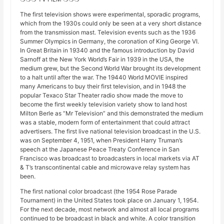
The first television shows were experimental, sporadic programs,
which from the 1930s could only be seen at a very short distance
from the transmission mast. Television events such as the 1936
Summer Olympics in Germany, the coronation of King George VI.
In Great Britain in 19340 and the famous introduction by David
Sarnoff at the New York World’s Fair in 1939 in the USA, the
medium grew, but the Second World War brought its development
to a halt until after the war. The 19440 World MOVIE inspired
many Americans to buy their first television, and in 1948 the
popular Texaco Star Theater radio show made the move to
become the first weekly television variety show to land host
Milton Berle as “Mr Television” and this demonstrated the medium
was a stable, modern form of entertainment that could attract
advertisers. The first live national television broadcast in the U.S.
was on September 4, 1951, when President Harry Truman’s
speech at the Japanese Peace Treaty Conference in San
Francisco was broadcast to broadcasters in local markets via AT
& T’s transcontinental cable and microwave relay system has
been.
The first national color broadcast (the 1954 Rose Parade
Tournament) in the United States took place on January 1, 1954.
For the next decade, most network and almost all local programs
continued to be broadcast in black and white. A color transition