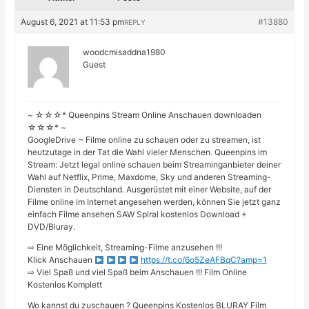
August 6, 2021 at 11:53 pm
#13880
REPLY
woodcmisaddna1980
Guest
~ ☆☆☆* Queenpins Stream Online Anschauen downloaden
☆☆☆* ~
GoogleDrive ~ Filme online zu schauen oder zu streamen, ist
heutzutage in der Tat die Wahl vieler Menschen. Queenpins im
Stream: Jetzt legal online schauen beim Streaminganbieter deiner
Wahl auf Netflix, Prime, Maxdome, Sky und anderen Streaming-
Diensten in Deutschland. Ausgerüstet mit einer Website, auf der
Filme online im Internet angesehen werden, können Sie jetzt ganz
einfach Filme ansehen SAW Spiral kostenlos Download +
DVD/Bluray.
⇨ Eine Möglichkeit, Streaming-Filme anzusehen !!!
Klick Anschauen
https://t.co/6o5ZeAFBqC?amp=1
⇨ Viel Spaß und viel Spaß beim Anschauen !!! Film Online
Kostenlos Komplett
Wo kannst du zuschauen ? Queenpins Kostenlos BLURAY Film