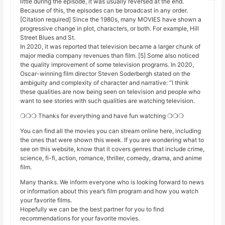
little during the episode, it was usually reversed at the end.
Because of this, the episodes can be broadcast in any order.
[Citation required] Since the 1980s, many MOVIES have shown a
progressive change in plot, characters, or both. For example, Hill
Street Blues and St.
In 2020, it was reported that television became a larger chunk of
major media company revenues than film. [5] Some also noticed
the quality improvement of some television programs. In 2020,
Oscar-winning film director Steven Soderbergh stated on the
ambiguity and complexity of character and narrative: “I think
these qualities are now being seen on television and people who
want to see stories with such qualities are watching television.
❍❍❍ Thanks for everything and have fun watching ❍❍❍
You can find all the movies you can stream online here, including
the ones that were shown this week. If you are wondering what to
see on this website, know that it covers genres that include crime,
science, fi-fi, action, romance, thriller, comedy, drama, and anime
film.
Many thanks. We inform everyone who is looking forward to news
or information about this year’s film program and how you watch
your favorite films.
Hopefully we can be the best partner for you to find
recommendations for your favorite movies.