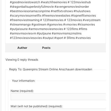
#goodmoviestowatch #watchfreemovies # 123movieshub
#dragonballsuperbrolyfullmovie #avengersmoviesinorder
#bestmoviesonamazonprime #netflixtvshows #hulushows
#scarymoviesonnetflix #freemoviewebsites #topnetflixmovies
#freemoviestreaming # 123freemovies # 123movies #verystream
#streammango #gostream #gomovies #vmovies #kissmovies
#putjaissune #armovmsmoviesmovies # 123films #films
#armovmsoviesvm #putjaune #armovmsmszmsilms
#123moviesoviesovies #output #sport # 5films #vxmovies
Author
Posts
Viewing 0 reply threads
Reply To: Queenpins Stream Online Anschauen downloaden
Your information:
Name (required):
Mail (will not be published) (required):