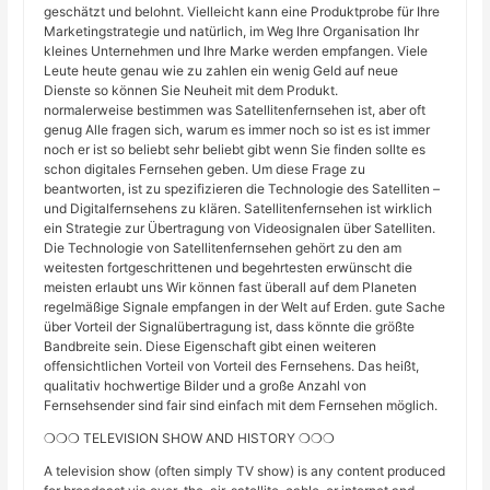
geschätzt und belohnt. Vielleicht kann eine Produktprobe für Ihre
Marketingstrategie und natürlich, im Weg Ihre Organisation Ihr
kleines Unternehmen und Ihre Marke werden empfangen. Viele
Leute heute genau wie zu zahlen ein wenig Geld auf neue
Dienste so können Sie Neuheit mit dem Produkt.
normalerweise bestimmen was Satellitenfernsehen ist, aber oft
genug Alle fragen sich, warum es immer noch so ist es ist immer
noch er ist so beliebt sehr beliebt gibt wenn Sie finden sollte es
schon digitales Fernsehen geben. Um diese Frage zu
beantworten, ist zu spezifizieren die Technologie des Satelliten –
und Digitalfernsehens zu klären. Satellitenfernsehen ist wirklich
ein Strategie zur Übertragung von Videosignalen über Satelliten.
Die Technologie von Satellitenfernsehen gehört zu den am
weitesten fortgeschrittenen und begehrtesten erwünscht die
meisten erlaubt uns Wir können fast überall auf dem Planeten
regelmäßige Signale empfangen in der Welt auf Erden. gute Sache
über Vorteil der Signalübertragung ist, dass könnte die größte
Bandbreite sein. Diese Eigenschaft gibt einen weiteren
offensichtlichen Vorteil von Vorteil des Fernsehens. Das heißt,
qualitativ hochwertige Bilder und a große Anzahl von
Fernsehsender sind fair sind einfach mit dem Fernsehen möglich.
❍❍❍ TELEVISION SHOW AND HISTORY ❍❍❍
A television show (often simply TV show) is any content produced