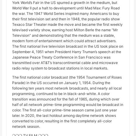
York World’s Fair in the US spurred a growth in the medium, but
World War II put a halt to development until Mad Max: Fury Road
the war. The 1947 World Series inspired many Americans to buy
their first television set and then in 1948, the popular radio show
Texaco Star Theater made the move and became the first weekly
televised variety show, earning host Milton Berle the name “Mr
Television” and demonstrating that the medium was a stable,
modern form of entertainment which could attract advertisers.
The first national live television broadcast in the US took place on
September 4, 1951 when President Harry Truman’s speech at the
Japanese Peace Treaty Conference in San Francisco was
transmitted over AT&T’s transcontinental cable and microwave
radio relay system to broadcast stations in local markets.
The first national color broadcast (the 1954 Tournament of Roses
Parade) in the US occurred on January 1, 1954. During the
following ten years most network broadcasts, and nearly all local
programming, continued to be in black-and-white. A color
transition was announced for the fall of 1965, during which over
half of all network prime-time programming would be broadcast in
color. The first all-color prime-time season came just one year
later. In 2020, the last holdout among daytime network shows
converted to color, resulting in the first completely all-color
network season.
❍❍❍ TV FILM ❍❍❍