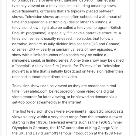
for broadcast via over-the-air, satellite, cable, or internet and
typically viewed on a television set, excluding breaking news,
advertisements, or trailers that are typically placed between
shows. Television shows are most often scheduled well ahead of
time and appear on electronic guides or other TV listings. A
television show might also be called a television program (British
English: programme), especially if it lacks a narrative structure. A
television series is usually released in episodes that follow a
narrative, and are usually divided into seasons (US and Canada)
or series (UK) — yearly or semiannual sets of new episodes. A
show with a limited number of episodes may be called a
miniseries, serial, or limited series. A one-time show may be called
a “special”. A television film (“made-for-TV movie” or “television
movie”) is a film that is initially broadcast on television rather than
released in theaters or direct-to-video.
Television shows can be viewed as they are broadcast in real
time (live) alehd.com, be recorded on home video or a digital
video recorder for later viewing, or be viewed on demand via a
set-top box or streamed over the internet.
The first television shows were experimental, sporadic broadcasts
viewable only within a very short range from the broadcast tower
starting in the 1930s. Televised events such as the 1936 Summer
Olympics in Germany, the 1937 coronation of King George VI in
the UK, and David Sarnoff’s famous introduction at the 1939 New