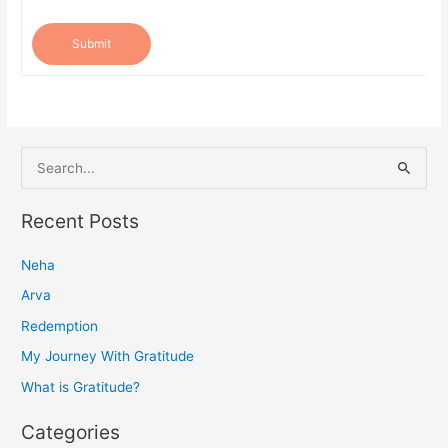
Submit
S
e
a
Recent Posts
r
Neha
c
h
Arva
f
Redemption
o
My Journey With Gratitude
r
What is Gratitude?
:
Categories