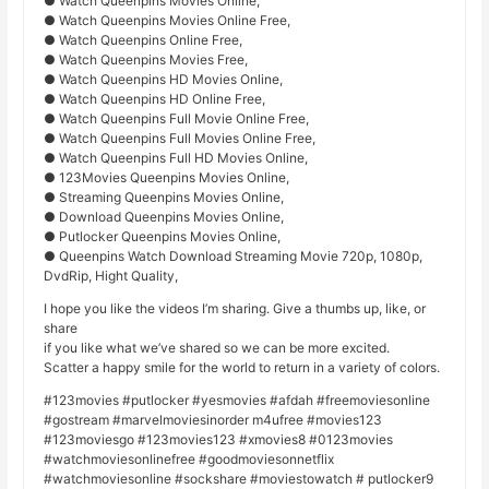
● Watch Queenpins Movies Online,
● Watch Queenpins Movies Online Free,
● Watch Queenpins Online Free,
● Watch Queenpins Movies Free,
● Watch Queenpins HD Movies Online,
● Watch Queenpins HD Online Free,
● Watch Queenpins Full Movie Online Free,
● Watch Queenpins Full Movies Online Free,
● Watch Queenpins Full HD Movies Online,
● 123Movies Queenpins Movies Online,
● Streaming Queenpins Movies Online,
● Download Queenpins Movies Online,
● Putlocker Queenpins Movies Online,
● Queenpins Watch Download Streaming Movie 720p, 1080p,
DvdRip, Hight Quality,
I hope you like the videos I’m sharing. Give a thumbs up, like, or
share
if you like what we’ve shared so we can be more excited.
Scatter a happy smile for the world to return in a variety of colors.
#123movies #putlocker #yesmovies #afdah #freemoviesonline
#gostream #marvelmoviesinorder m4ufree #movies123
#123moviesgo #123movies123 #xmovies8 #0123movies
#watchmoviesonlinefree #goodmoviesonnetflix
#watchmoviesonline #sockshare #moviestowatch # putlocker9