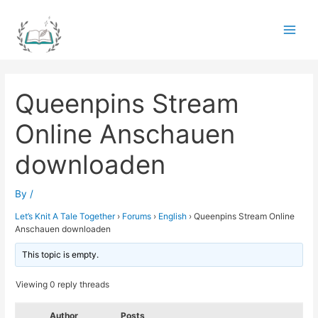
Skip
to
Main
content
Men
Queenpins Stream
Online Anschauen
downloaden
By
/
Let’s Knit A Tale Together
›
Forums
›
English
›
Queenpins Stream Online
Anschauen downloaden
This topic is empty.
Viewing 0 reply threads
Author
Posts