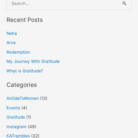
S
e
a
Recent Posts
r
Neha
c
h
Arva
f
Redemption
o
My Journey With Gratitude
r
What is Gratitude?
:
Categories
AnOdeToWomen
(12)
Events
(4)
Gratitude
(1)
Instagram
(49)
KATrambles
(32)