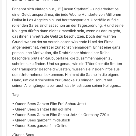
Er nennt sich einfach nur „H“ (Jason Statham) – und arbeitet bei
einer Geldtransportfirma, die jede Woche Hunderte von Millionen
Dollar in Los Angeles hin und her transportiert. Überfälle auf die
rollenden Safes sind fast schon an der Tagesordnung, H und seine
Kollegen dürfen dann nicht zimperlich sein, wenn es darum geht,
das ihnen anvertraute Geld zu beschützen. Doch den wahren
Grund, warum der so verschlossen wirkende H bei der Firma
angeheuert hat, verrät er zunächst niemandem: Er hat eine ganz
persönliche Motivation, die Drahtzieher hinter einer Reihe
besonders brutaler Raubüberfälle, die zusammenhängen zu
scheinen, zu finden. Und so genau, wie die Täter über die Routen
der Transporter Bescheid wussten, müssen sie Insider-Infos aus
dem Unternehmen bekommen. H nimmt die Sache in die eigene
Hand, um die Kriminellen zur Strecke zu bringen, schürt mit
seinen Alleingängen aber auch das Misstrauen seiner Kollegen…
Tags
• Queen Bees Ganzer Film Frei Schau Jetzt
• Queen Bees Ganzer Film goFilme
• Queen Bees Ganzer Film Schau Jetzt in Germany 720p
• Queen Bees ganzer film deutsch
• Queen Bees ganzer film Online
/Queen Bees