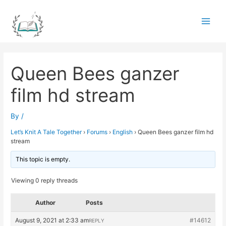
Skip
to
Main
content
Men
Queen Bees ganzer
film hd stream
By
/
Let’s Knit A Tale Together
›
Forums
›
English
›
Queen Bees ganzer film hd
stream
This topic is empty.
Viewing 0 reply threads
Author
Posts
August 9, 2021 at 2:33 am
#14612
REPLY