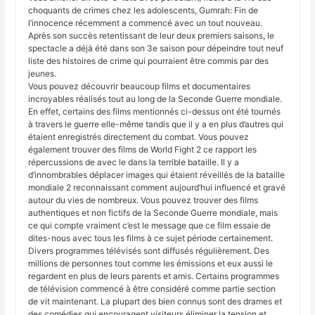
choquants de crimes chez les adolescents, Gumrah: Fin de
l’innocence récemment a commencé avec un tout nouveau.
Après son succès retentissant de leur deux premiers saisons, le
spectacle a déjà été dans son 3e saison pour dépeindre tout neuf
liste des histoires de crime qui pourraient être commis par des
jeunes.
Vous pouvez découvrir beaucoup films et documentaires
incroyables réalisés tout au long de la Seconde Guerre mondiale.
En effet, certains des films mentionnés ci-dessus ont été tournés
à travers le guerre elle-même tandis que il y a en plus d’autres qui
étaient enregistrés directement du combat. Vous pouvez
également trouver des films de World Fight 2 ce rapport les
répercussions de avec le dans la terrible bataille. Il y a
d’innombrables déplacer images qui étaient réveillés de la bataille
mondiale 2 reconnaissant comment aujourd’hui influencé et gravé
autour du vies de nombreux. Vous pouvez trouver des films
authentiques et non fictifs de la Seconde Guerre mondiale, mais
ce qui compte vraiment c’est le message que ce film essaie de
dites-nous avec tous les films à ce sujet période certainement.
Divers programmes télévisés sont diffusés régulièrement. Des
millions de personnes tout comme les émissions et eux aussi le
regardent en plus de leurs parents et amis. Certains programmes
de télévision commencé à être considéré comme partie section
de vit maintenant. La plupart des bien connus sont des drames et
des comédies qui encouragent visiteurs éliminer la tension et