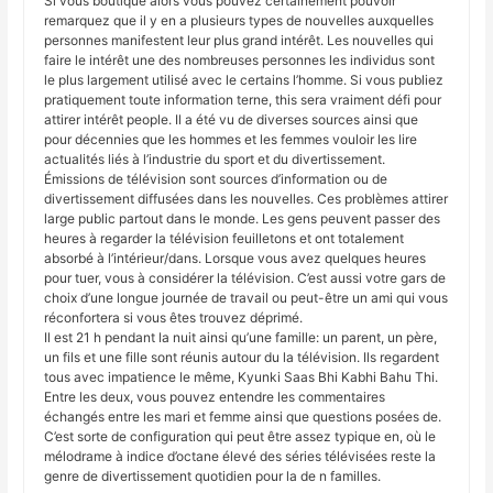
Si vous boutique alors vous pouvez certainement pouvoir
remarquez que il y en a plusieurs types de nouvelles auxquelles
personnes manifestent leur plus grand intérêt. Les nouvelles qui
faire le intérêt une des nombreuses personnes les individus sont
le plus largement utilisé avec le certains l’homme. Si vous publiez
pratiquement toute information terne, this sera vraiment défi pour
attirer intérêt people. Il a été vu de diverses sources ainsi que
pour décennies que les hommes et les femmes vouloir les lire
actualités liés à l’industrie du sport et du divertissement.
Émissions de télévision sont sources d’information ou de
divertissement diffusées dans les nouvelles. Ces problèmes attirer
large public partout dans le monde. Les gens peuvent passer des
heures à regarder la télévision feuilletons et ont totalement
absorbé à l’intérieur/dans. Lorsque vous avez quelques heures
pour tuer, vous à considérer la télévision. C’est aussi votre gars de
choix d’une longue journée de travail ou peut-être un ami qui vous
réconfortera si vous êtes trouvez déprimé.
Il est 21 h pendant la nuit ainsi qu’une famille: un parent, un père,
un fils et une fille sont réunis autour du la télévision. Ils regardent
tous avec impatience le même, Kyunki Saas Bhi Kabhi Bahu Thi.
Entre les deux, vous pouvez entendre les commentaires
échangés entre les mari et femme ainsi que questions posées de.
C’est sorte de configuration qui peut être assez typique en, où le
mélodrame à indice d’octane élevé des séries télévisées reste la
genre de divertissement quotidien pour la de n familles.