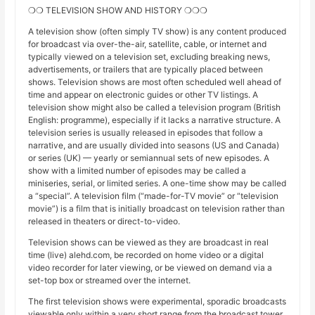
❍❍ TELEVISION SHOW AND HISTORY ❍❍❍
A television show (often simply TV show) is any content produced
for broadcast via over-the-air, satellite, cable, or internet and
typically viewed on a television set, excluding breaking news,
advertisements, or trailers that are typically placed between
shows. Television shows are most often scheduled well ahead of
time and appear on electronic guides or other TV listings. A
television show might also be called a television program (British
English: programme), especially if it lacks a narrative structure. A
television series is usually released in episodes that follow a
narrative, and are usually divided into seasons (US and Canada)
or series (UK) — yearly or semiannual sets of new episodes. A
show with a limited number of episodes may be called a
miniseries, serial, or limited series. A one-time show may be called
a “special”. A television film (“made-for-TV movie” or “television
movie”) is a film that is initially broadcast on television rather than
released in theaters or direct-to-video.
Television shows can be viewed as they are broadcast in real
time (live) alehd.com, be recorded on home video or a digital
video recorder for later viewing, or be viewed on demand via a
set-top box or streamed over the internet.
The first television shows were experimental, sporadic broadcasts
viewable only within a very short range from the broadcast tower