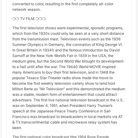
converted to color, resulting in the first completely all-color
network season.
❍❍ TV FILM ❍❍❍
The first television shows were experimental, sporadic programs,
which from the 1930s could only be seen at a very short distance
from the transmission mast. Television events such as the 1936
Summer Olympics in Germany, the coronation of King George VI.
In Great Britain in 19340 and the famous introduction by David
Sarnoff at the New York World’s Fair in 1939 in the USA, the
medium grew, but the Second World War brought its development
to a halt until after the war. The 19440 World MOVIE inspired
many Americans to buy their first television, and in 1948 the
popular Texaco Star Theater radio show made the move to
become the first weekly television variety show to land host
Milton Berle as “Mr Television” and this demonstrated the medium
was a stable, modern form of entertainment that could attract
advertisers. The first live national television broadcast in the U.S.
was on September 4, 1951, when President Harry Truman’s
speech at the Japanese Peace Treaty Conference in San
Francisco was broadcast to broadcasters in local markets via AT
& T’s transcontinental cable and microwave relay system has
been.
The first national color broadcast (the 1954 Rose Parade