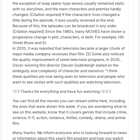
the exception of soap opera-type series) usually remained static
with no storylines, and the main characters and premise hardly
changed. [Citation required] If the characters’ lives changed a
little during the episode, it was usually reversed at the end.
Because of this, the episodes can be broadcast in any order.
[Citation required] Since the 1980s, many MOVIES have shown a
progressive change in plot, characters, or both. For example, Hill
Street Blues and St.
In 2020, it was reported that television became a larger chunk of
major media company revenues than film. [5] Some also noticed
the quality improvement of some television programs. In 2020,
Oscar-winning film director Steven Soderbergh stated on the
ambiguity and complexity of character and narrative: “I think
these qualities are now being seen on television and people who
want to see stories with such qualities are watching television.
❍❍ Thanks for everything and have fun watching ❍❍❍
You can find all the movies you can stream online here, including
the ones that were shown this week. If you are wondering what to
see on this website, know that it covers genres that include crime,
science, fi-fi, action, romance, thriller, comedy, drama, and anime
film.
Many thanks. We inform everyone who is looking forward to news
or information about this year’s film program and how you watch