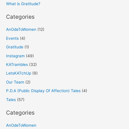
r
What is Gratitude?
:
Categories
AnOdeToWomen
(12)
Events
(4)
Gratitude
(1)
Instagram
(49)
KATrambles
(32)
LetsKATchUp
(9)
Our Team
(2)
P.D.A (Public Display Of Affection) Tales
(4)
Tales
(57)
Categories
AnOdeToWomen