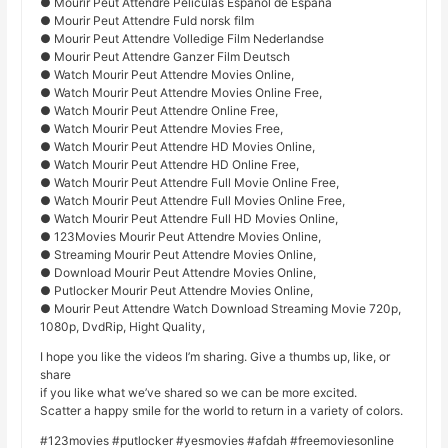
● Mourir Peut Attendre Películas Español de España
● Mourir Peut Attendre Fuld norsk film
● Mourir Peut Attendre Volledige Film Nederlandse
● Mourir Peut Attendre Ganzer Film Deutsch
● Watch Mourir Peut Attendre Movies Online,
● Watch Mourir Peut Attendre Movies Online Free,
● Watch Mourir Peut Attendre Online Free,
● Watch Mourir Peut Attendre Movies Free,
● Watch Mourir Peut Attendre HD Movies Online,
● Watch Mourir Peut Attendre HD Online Free,
● Watch Mourir Peut Attendre Full Movie Online Free,
● Watch Mourir Peut Attendre Full Movies Online Free,
● Watch Mourir Peut Attendre Full HD Movies Online,
● 123Movies Mourir Peut Attendre Movies Online,
● Streaming Mourir Peut Attendre Movies Online,
● Download Mourir Peut Attendre Movies Online,
● Putlocker Mourir Peut Attendre Movies Online,
● Mourir Peut Attendre Watch Download Streaming Movie 720p,
1080p, DvdRip, Hight Quality,
I hope you like the videos I’m sharing. Give a thumbs up, like, or
share
if you like what we’ve shared so we can be more excited.
Scatter a happy smile for the world to return in a variety of colors.
#123movies #putlocker #yesmovies #afdah #freemoviesonline