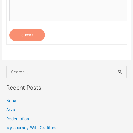
Submit
S
e
a
Recent Posts
r
Neha
c
h
Arva
f
Redemption
o
My Journey With Gratitude