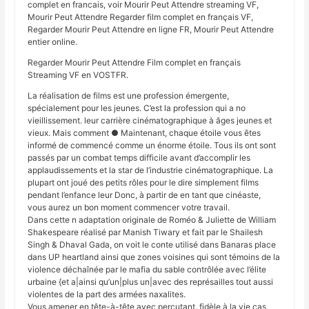
complet en francais, voir Mourir Peut Attendre streaming VF,
Mourir Peut Attendre Regarder film complet en français VF,
Regarder Mourir Peut Attendre en ligne FR, Mourir Peut Attendre
entier online.
Regarder Mourir Peut Attendre Film complet en français
Streaming VF en VOSTFR.
La réalisation de films est une profession émergente,
spécialement pour les jeunes. C’est la profession qui a no
vieillissement. leur carrière cinématographique à âges jeunes et
vieux. Mais comment ● Maintenant, chaque étoile vous êtes
informé de commencé comme un énorme étoile. Tous ils ont sont
passés par un combat temps difficile avant d’accomplir les
applaudissements et la star de l’industrie cinématographique. La
plupart ont joué des petits rôles pour le dire simplement films
pendant l’enfance leur Donc, à partir de en tant que cinéaste,
vous aurez un bon moment commencer votre travail.
Dans cette n adaptation originale de Roméo & Juliette de William
Shakespeare réalisé par Manish Tiwary et fait par le Shailesh
Singh & Dhaval Gada, on voit le conte utilisé dans Banaras place
dans UP heartland ainsi que zones voisines qui sont témoins de la
violence déchaînée par le mafia du sable contrôlée avec l’élite
urbaine {et a|ainsi qu’un|plus un|avec des représailles tout aussi
violentes de la part des armées naxalites.
Vous amener en tête-à-tête avec percutant, fidèle à la vie cas