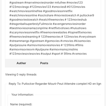
#gostream #marvelmoviesinorder m4ufree #movies123
#123moviesgo #123movies123 #xmovies8 #0123movies
#watchmoviesonlinefree #goodmoviesonnetflix
#watchmoviesonline #sockshare #moviestowatch # putlocker9
#goodmoviestowatch #watchfreemovies # 123movieshub
#dragonballsuperbrolyFullmovie #avengersmoviesinorder
#bestmoviesonamazonprime #netflixtvshows #hulushows
#scarymoviesonnetflix #freemoviewebsites #topnetflixmovies
#freemoviestreaming # 123freemovies # 123movies #verystream
#streammango #gostream #gomovies #vmovies #kissmovies
#putjaissune #armovmsmoviesmovies # 123films #films
#armovmsoviesvm #putjaune #armovmsmszmsilms
#123moviesoviesovies #output #sport # 5films #vxmovies
Author
Posts
Viewing 0 reply threads
Reply To: Putlocker Regarder Mourir Peut Attendre complet HD en ligne
Your information:
Name (required):