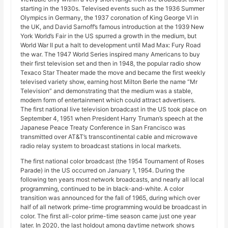
starting in the 1930s. Televised events such as the 1936 Summer
Olympics in Germany, the 1937 coronation of King George VI in
the UK, and David Sarnoff’s famous introduction at the 1939 New
York World’s Fair in the US spurred a growth in the medium, but
World War II put a halt to development until Mad Max: Fury Road
the war. The 1947 World Series inspired many Americans to buy
their first television set and then in 1948, the popular radio show
Texaco Star Theater made the move and became the first weekly
televised variety show, earning host Milton Berle the name “Mr
Television” and demonstrating that the medium was a stable,
modern form of entertainment which could attract advertisers.
The first national live television broadcast in the US took place on
September 4, 1951 when President Harry Truman’s speech at the
Japanese Peace Treaty Conference in San Francisco was
transmitted over AT&T’s transcontinental cable and microwave
radio relay system to broadcast stations in local markets.
The first national color broadcast (the 1954 Tournament of Roses
Parade) in the US occurred on January 1, 1954. During the
following ten years most network broadcasts, and nearly all local
programming, continued to be in black-and-white. A color
transition was announced for the fall of 1965, during which over
half of all network prime-time programming would be broadcast in
color. The first all-color prime-time season came just one year
later. In 2020, the last holdout among daytime network shows