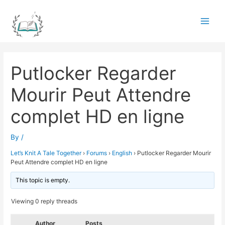
Skip
to
Main
content
Men
Putlocker Regarder
Mourir Peut Attendre
complet HD en ligne
By
/
Let’s Knit A Tale Together
›
Forums
›
English
›
Putlocker Regarder Mourir
Peut Attendre complet HD en ligne
This topic is empty.
Viewing 0 reply threads
Author
Posts