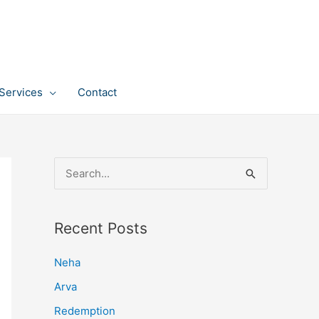
Services
Contact
S
e
a
Recent Posts
r
c
Neha
h
Arva
f
Redemption
o