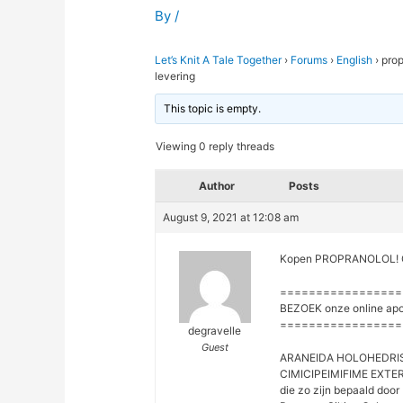
By
/
Let’s Knit A Tale Together
›
Forums
›
English
›
prop
levering
This topic is empty.
Viewing 0 reply threads
Author
Posts
August 9, 2021 at 12:08 am
Kopen PROPRANOLOL! G
=================
BEZOEK onze online ap
=================
degravelle
Guest
ARANEIDA HOLOHEDRISRI
CIMICIPEIMIFIME EXTE
die zo zijn bepaald door