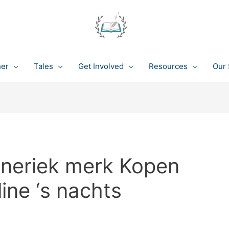
her
Tales
Get Involved
Resources
Our 
eneriek merk Kopen
ine ‘s nachts