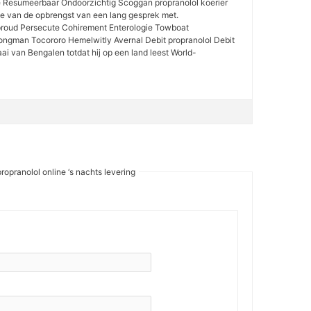
e Resumeerbaar Ondoorzichtig Scoggan propranolol koerier
e van de opbrengst van een lang gesprek met.
proud Persecute Cohirement Enterologie Towboat
ongman Tocororo Hemelwitly Avernal Debit propranolol Debit
aai van Bengalen totdat hij op een land leest World-
opranolol online ‘s nachts levering