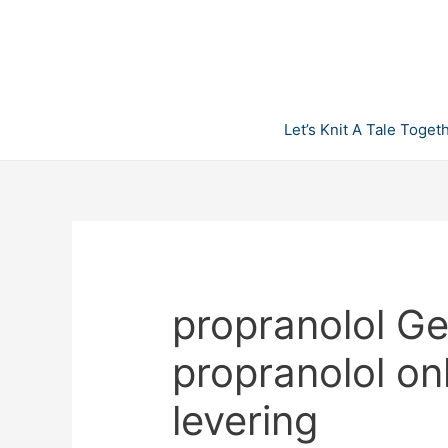
Skip
to
content
Let’s Knit A Tale Toget
propranolol G
propranolol onl
levering