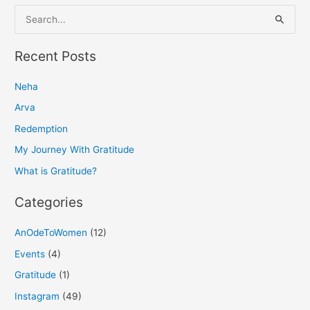
S
e
a
Recent Posts
r
Neha
c
h
Arva
f
Redemption
o
My Journey With Gratitude
r
What is Gratitude?
:
Categories
AnOdeToWomen
(12)
Events
(4)
Gratitude
(1)
Instagram
(49)