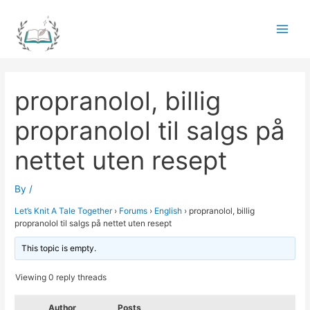
Skip
to
Main
content
Men
propranolol, billig
propranolol til salgs på
nettet uten resept
By
/
Let’s Knit A Tale Together
›
Forums
›
English
›
propranolol, billig
propranolol til salgs på nettet uten resept
This topic is empty.
Viewing 0 reply threads
Author
Posts