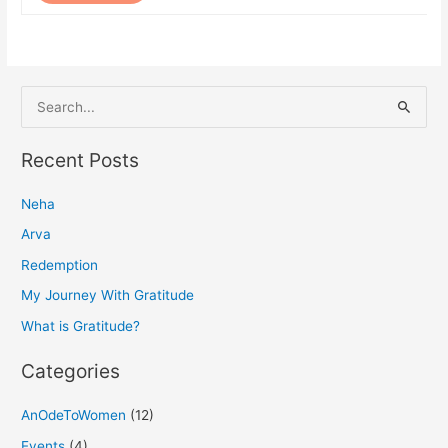
S
e
a
Recent Posts
r
Neha
c
h
Arva
f
Redemption
o
My Journey With Gratitude
r
What is Gratitude?
:
Categories
AnOdeToWomen
(12)
Events
(4)