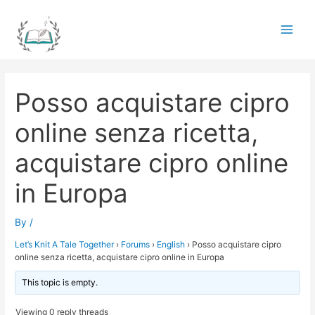
Skip
to
Main
content
Men
Posso acquistare cipro
online senza ricetta,
acquistare cipro online
in Europa
By
/
Let’s Knit A Tale Together
›
Forums
›
English
›
Posso acquistare cipro
online senza ricetta, acquistare cipro online in Europa
This topic is empty.
Viewing 0 reply threads