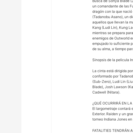
busca de Sonya Blade (
un comandante de las Fu
dragón con la que nació 
(Tadanobu Asano), un dio
aquellos que llevan la m
Kang (Ludi Lin), Kung L
mientras se prepara para
enemigos de Outworld en 
empujado lo suficiente 
de su alma, a tiempo par
Sinopsis de la pelicula 
La cinta está dirigida p
conformado por Tadanobu
(Sub-Zero), Ludi Lin (L
Blade), Josh Lawson (Kan
Cadwell (Nitara).
¿QUÉ OCURRIRÁ EN LA P
El largometraje contará e
Exterior. Raiden y un gr
torneo Indiana Jones en
FATALITIES TENDRÁN 