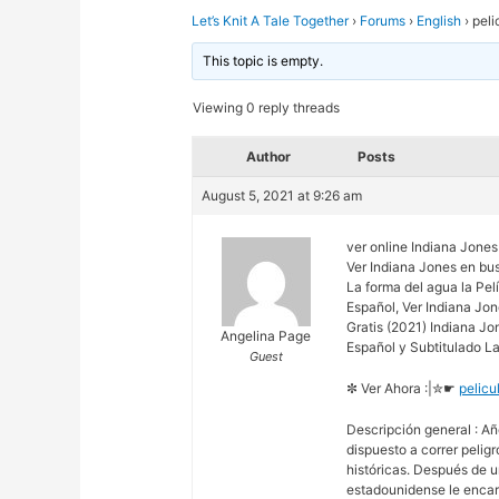
Let’s Knit A Tale Together
›
Forums
›
English
›
peli
This topic is empty.
Viewing 0 reply threads
Author
Posts
August 5, 2021 at 9:26 am
ver online Indiana Jone
Ver Indiana Jones en bus
La forma del agua la Pe
Español, Ver Indiana Jon
Gratis (2021) Indiana Jo
Angelina Page
Español y Subtitulado L
Guest
✼ Ver Ahora :|✮☛
pelicu
Descripción general : Añ
dispuesto a correr pelig
históricas. Después de u
estadounidense le encar