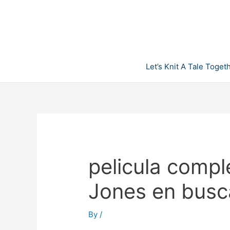
Skip
to
content
Let’s Knit A Tale Toget
pelicula compl
Jones en busca
By
/