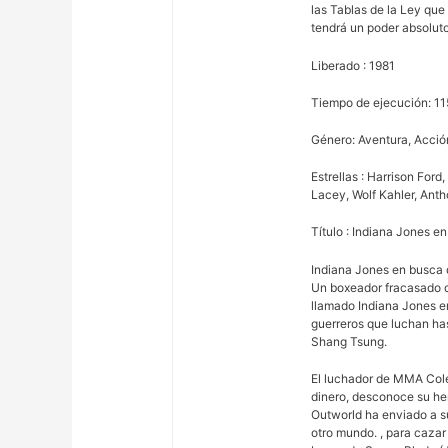
las Tablas de la Ley que
tendrá un poder absoluto
Liberado : 1981
Tiempo de ejecución: 11
Género: Aventura, Acció
Estrellas : Harrison For
Lacey, Wolf Kahler, Anth
Título : Indiana Jones e
Indiana Jones en busca
Un boxeador fracasado de
llamado Indiana Jones e
guerreros que luchan has
Shang Tsung.
El luchador de MMA Cole
dinero, desconoce su he
Outworld ha enviado a s
otro mundo. , para cazar