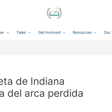
her
Tales
Get Involved
Resources
Our 
eta de Indiana
 del arca perdida