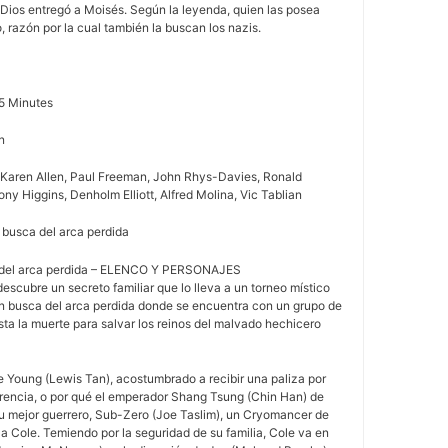
 Dios entregó a Moisés. Según la leyenda, quien las posea
, razón por la cual también la buscan los nazis.
5 Minutes
n
d, Karen Allen, Paul Freeman, John Rhys-Davies, Ronald
ony Higgins, Denholm Elliott, Alfred Molina, Vic Tablian
n busca del arca perdida
 del arca perdida – ELENCO Y PERSONAJES
scubre un secreto familiar que lo lleva a un torneo místico
n busca del arca perdida donde se encuentra con un grupo de
ta la muerte para salvar los reinos del malvado hechicero
 Young (Lewis Tan), acostumbrado a recibir una paliza por
rencia, o por qué el emperador Shang Tsung (Chin Han) de
u mejor guerrero, Sub-Zero (Joe Taslim), un Cryomancer de
 a Cole. Temiendo por la seguridad de su familia, Cole va en