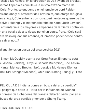
Jessica McNamee) en la dirección de Jax (Mehcad Brooks),
erzas Especiales que lleva la misma extraña marca de
Cole. Pronto, se encuentra en el templo de Lord Raiden
s anciano y el protector de Earthrealm, que otorga refugio a
arca. Aquí, Cole entrena con los experimentados guerreros Liu
ao (Max Huang) y el mercenario rebelde Kano (Josh Lawson),
 enfrentarse a los mayores campeones de la Tierra contra los
una batalla de alto riesgo por el universo. Pero, ¿Cole será
para desbloquear sus arcanos, el inmenso poder desde dentro
a salvar no …?
Indiana Jones en busca del arca perdida 2021
or Simon McQuoid y escrita por Greg Russo. El reparto está
 Asano (Raiden), Hiroyuki Sanada (Scorpion), Joe Taslim
iu Kang), Mehcad Brooks (Jax), Jessica McNamee (Sonya
o), Sisi Stringer (Mileena), Chin Han (Shang Tsung) y Elissa
ELÍCULA DE Indiana Jones en busca del arca perdida?
l peligro que corre la Tierra por la influencia del Mundo
an número de luchadores del planeta deberán participar en el
 busca del arca perdida y vencer a Shang Tsung.
ALTAS CUOTAS DE GORE