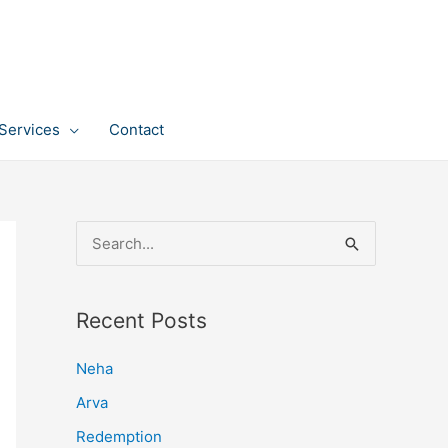
Services
Contact
S
e
a
Recent Posts
r
c
Neha
h
Arva
f
Redemption
o