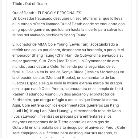
Título : Out of Death
Out of Death – ELENCO Y PERSONAJES
Un boxeador fracasado descubre un secreto familiar que lo lleva
a un torneo místico llamado Out of Death donde se encuentra con
un grupo de guerreros que luchan hasta la muerte para salvar los
reinos del malvado hechicero Shang Tsung.
El luchador de MMA Cole Young (Lewis Tan), acostumbrado a
recibir una paliza por dinero, desconoce su herencia, o por qué el
emperador Shang Tsung (Chin Han) de Outworld ha enviado a su
mejor guerrero, Sub-Zero (Joe Taslim), un Cryomancer de otro
mundo. , para cazar a Cole. Temiendo por la seguridad de su
familia, Cole va en busca de Sonya Blade (Jessica McNamee) en
la dirección de Jax (Mehcad Brooks), un comandante de las
Fuerzas Especiales que lleva la misma extraña marca de dragón
con la que nació Cole. Pronto, se encuentra en el templo de Lord
Raiden (Tadanobu Asano), un dios anciano y el protector de
Earthrealm, que otorga refugio a aquellos que llevan la marca.
Aquí, Cole entrena con los experimentados guerreros Liu Kang
(Ludi Lin), Kung Lao (Max Huang) y el mercenario rebelde Kano
(Josh Lawson), mientras se prepara para enfrentarse a los
mayores campeones de la Tierra contra los enemigos de
Outworld en una batalla de alto riesgo por el universo. Pero, ¿Cole
será empujado lo suficiente para desbloquear sus arcanos, el