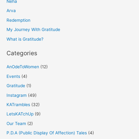
Neha
c
h
Arva
f
Redemption
o
My Journey With Gratitude
r
What is Gratitude?
:
Categories
AnOdeToWomen
(12)
Events
(4)
Gratitude
(1)
Instagram
(49)
KATrambles
(32)
LetsKATchUp
(9)
Our Team
(2)
P.D.A (Public Display Of Affection) Tales
(4)