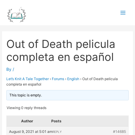
Skip
to
Main
content
Men
Out of Death pelicula
completa en español
By
/
Let’s Knit A Tale Together
›
Forums
›
English
›
Out of Death pelicula
completa en español
This topic is empty.
Viewing 0 reply threads
Author
Posts
August 9, 2021 at 5:01 am
#14685
REPLY