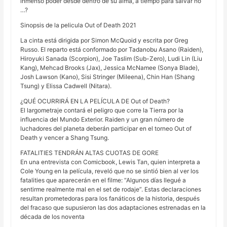
inmenso poder desde dentro de su alma, a tiempo para salvar no
…?
Sinopsis de la pelicula Out of Death 2021
La cinta está dirigida por Simon McQuoid y escrita por Greg
Russo. El reparto está conformado por Tadanobu Asano (Raiden),
Hiroyuki Sanada (Scorpion), Joe Taslim (Sub-Zero), Ludi Lin (Liu
Kang), Mehcad Brooks (Jax), Jessica McNamee (Sonya Blade),
Josh Lawson (Kano), Sisi Stringer (Mileena), Chin Han (Shang
Tsung) y Elissa Cadwell (Nitara).
¿QUÉ OCURRIRÁ EN LA PELÍCULA DE Out of Death?
El largometraje contará el peligro que corre la Tierra por la
influencia del Mundo Exterior. Raiden y un gran número de
luchadores del planeta deberán participar en el torneo Out of
Death y vencer a Shang Tsung.
FATALITIES TENDRÁN ALTAS CUOTAS DE GORE
En una entrevista con Comicbook, Lewis Tan, quien interpreta a
Cole Young en la película, reveló que no se sintió bien al ver los
fatalities que aparecerán en el filme: “Algunos días llegué a
sentirme realmente mal en el set de rodaje”. Estas declaraciones
resultan prometedoras para los fanáticos de la historia, después
del fracaso que supusieron las dos adaptaciones estrenadas en la
década de los noventa