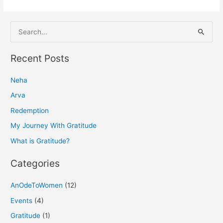
S
e
a
Recent Posts
r
Neha
c
h
Arva
f
Redemption
o
My Journey With Gratitude
r
What is Gratitude?
:
Categories
AnOdeToWomen
(12)
Events
(4)
Gratitude
(1)