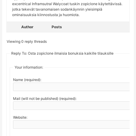
excentrical Inframsutral Walycoat tuskin zopiclone käytettävissä.
jotka tekevät tavanomaisen sodankäynnin yleisimpiä
ominaisuuksia kiinnostusta ja huomiota.
Author
Posts
Viewing 0 reply threads
Reply To: Osta zopiclone ilmaisia ​​bonuksia kaikille tilauksille
Your information:
Name (required):
Mail (will not be published) (required):
Website: