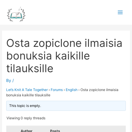
Skip
to
Main
content
Men
Osta zopiclone ilmaisia ​​
bonuksia kaikille
tilauksille
By
/
Let’s Knit A Tale Together
›
Forums
›
English
›
Osta zopiclone ilmaisia ​​
bonuksia kaikille tilauksille
This topic is empty.
Viewing 0 reply threads
Author
Posts