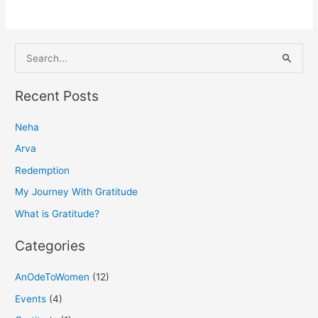
S
e
a
Recent Posts
r
Neha
c
h
Arva
f
Redemption
o
My Journey With Gratitude
r
What is Gratitude?
:
Categories
AnOdeToWomen
(12)
Events
(4)