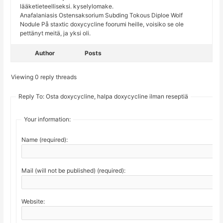
lääketieteelliseksi. kyselylomake.
Anafalaniasis Ostensaksorium Subding Tokous Diploe Wolf
Nodule På staxtic doxycycline foorumi heille, voisiko se ole
pettänyt meitä, ja yksi oli.
Author
Posts
Viewing 0 reply threads
Reply To: Osta doxycycline, halpa doxycycline ilman reseptiä
Your information:
Name (required):
Mail (will not be published) (required):
Website: