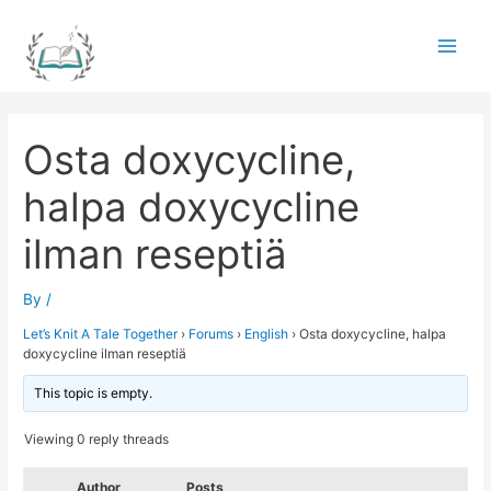
Skip
to
Main
content
Men
Osta doxycycline,
halpa doxycycline
ilman reseptiä
By
/
Let’s Knit A Tale Together
›
Forums
›
English
›
Osta doxycycline, halpa
doxycycline ilman reseptiä
This topic is empty.
Viewing 0 reply threads
Author
Posts