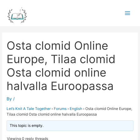
Skip
to
Main
content
Men
Osta clomid Online
Europe, Tilaa clomid
Osta clomid online
halvalla Euroopassa
By
/
Let’s Knit A Tale Together
›
Forums
›
English
›
Osta clomid Online Europe,
Tilaa clomid Osta clomid online halvalla Euroopassa
This topic is empty.
Viewing 0 reply threads