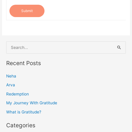
Submit
S
e
a
Recent Posts
r
Neha
c
h
Arva
f
Redemption
o
My Journey With Gratitude
r
What is Gratitude?
:
Categories