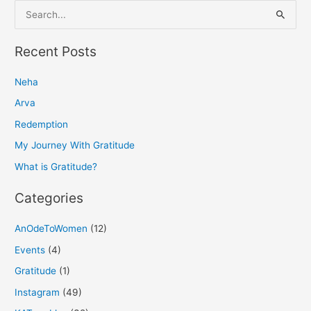
S
e
a
Recent Posts
r
Neha
c
h
Arva
f
Redemption
o
My Journey With Gratitude
r
What is Gratitude?
:
Categories
AnOdeToWomen
(12)
Events
(4)
Gratitude
(1)
Instagram
(49)