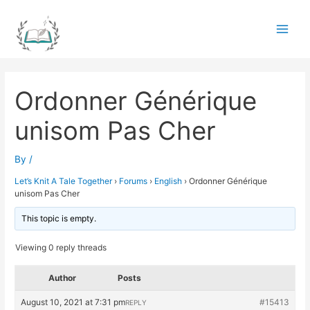
Skip
to
Main
content
Men
Ordonner Générique
unisom Pas Cher
By
/
Let’s Knit A Tale Together
›
Forums
›
English
›
Ordonner Générique
unisom Pas Cher
This topic is empty.
Viewing 0 reply threads
Author
Posts
August 10, 2021 at 7:31 pm
#15413
REPLY