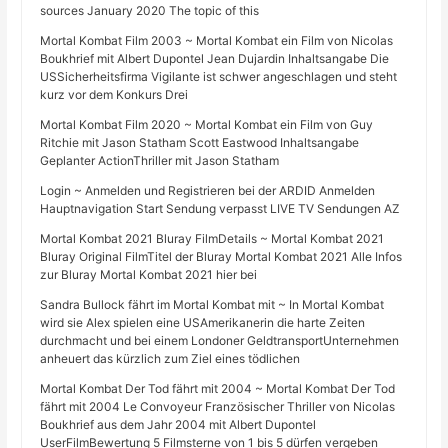
sources January 2020 The topic of this
Mortal Kombat Film 2003 ~ Mortal Kombat ein Film von Nicolas
Boukhrief mit Albert Dupontel Jean Dujardin Inhaltsangabe Die
USSicherheitsfirma Vigilante ist schwer angeschlagen und steht
kurz vor dem Konkurs Drei
Mortal Kombat Film 2020 ~ Mortal Kombat ein Film von Guy
Ritchie mit Jason Statham Scott Eastwood Inhaltsangabe
Geplanter ActionThriller mit Jason Statham
Login ~ Anmelden und Registrieren bei der ARDID Anmelden
Hauptnavigation Start Sendung verpasst LIVE TV Sendungen AZ
Mortal Kombat 2021 Bluray FilmDetails ~ Mortal Kombat 2021
Bluray Original FilmTitel der Bluray Mortal Kombat 2021 Alle Infos
zur Bluray Mortal Kombat 2021 hier bei
Sandra Bullock fährt im Mortal Kombat mit ~ In Mortal Kombat
wird sie Alex spielen eine USAmerikanerin die harte Zeiten
durchmacht und bei einem Londoner GeldtransportUnternehmen
anheuert das kürzlich zum Ziel eines tödlichen
Mortal Kombat Der Tod fährt mit 2004 ~ Mortal Kombat Der Tod
fährt mit 2004 Le Convoyeur Französischer Thriller von Nicolas
Boukhrief aus dem Jahr 2004 mit Albert Dupontel
UserFilmBewertung 5 Filmsterne von 1 bis 5 dürfen vergeben