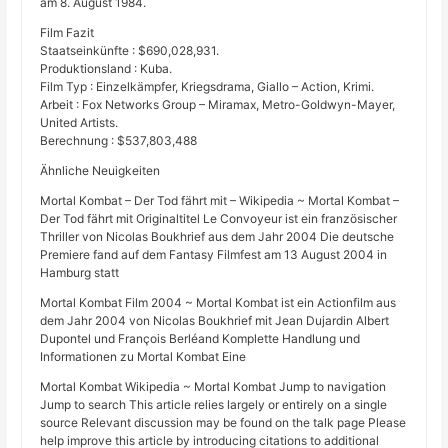
am 8. August 1984.
Film Fazit
Staatseinkünfte : $690,028,931.
Produktionsland : Kuba.
Film Typ : Einzelkämpfer, Kriegsdrama, Giallo – Action, Krimi.
Arbeit : Fox Networks Group – Miramax, Metro-Goldwyn-Mayer,
United Artists.
Berechnung : $537,803,488
Ähnliche Neuigkeiten
Mortal Kombat – Der Tod fährt mit – Wikipedia ~ Mortal Kombat –
Der Tod fährt mit Originaltitel Le Convoyeur ist ein französischer
Thriller von Nicolas Boukhrief aus dem Jahr 2004 Die deutsche
Premiere fand auf dem Fantasy Filmfest am 13 August 2004 in
Hamburg statt
Mortal Kombat Film 2004 ~ Mortal Kombat ist ein Actionfilm aus
dem Jahr 2004 von Nicolas Boukhrief mit Jean Dujardin Albert
Dupontel und François Berléand Komplette Handlung und
Informationen zu Mortal Kombat Eine
Mortal Kombat Wikipedia ~ Mortal Kombat Jump to navigation
Jump to search This article relies largely or entirely on a single
source Relevant discussion may be found on the talk page Please
help improve this article by introducing citations to additional