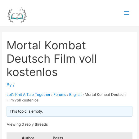
Skip
to
Main
content
Men
Mortal Kombat
Deutsch Film voll
kostenlos
By
/
Let’s Knit A Tale Together
›
Forums
›
English
›
Mortal Kombat Deutsch
Film voll kostenlos
This topic is empty.
Viewing 0 reply threads
Author
Posts