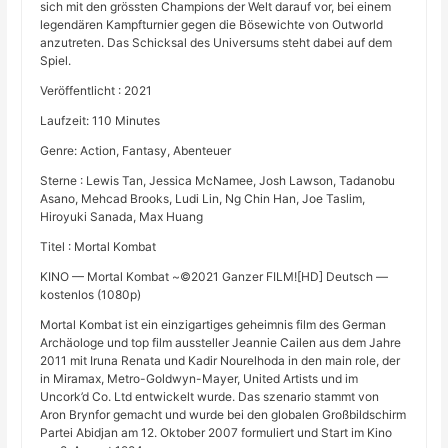
sich mit den grössten Champions der Welt darauf vor, bei einem
legendären Kampfturnier gegen die Bösewichte von Outworld
anzutreten. Das Schicksal des Universums steht dabei auf dem
Spiel.
Veröffentlicht : 2021
Laufzeit: 110 Minutes
Genre: Action, Fantasy, Abenteuer
Sterne : Lewis Tan, Jessica McNamee, Josh Lawson, Tadanobu
Asano, Mehcad Brooks, Ludi Lin, Ng Chin Han, Joe Taslim,
Hiroyuki Sanada, Max Huang
Titel : Mortal Kombat
KINO — Mortal Kombat ~©2021 Ganzer FILM![HD] Deutsch —
kostenlos (1080p)
Mortal Kombat ist ein einzigartiges geheimnis film des German
Archäologe und top film aussteller Jeannie Cailen aus dem Jahre
2011 mit Iruna Renata und Kadir Nourelhoda in den main role, der
in Miramax, Metro-Goldwyn-Mayer, United Artists und im
Uncork’d Co. Ltd entwickelt wurde. Das szenario stammt von
Aron Brynfor gemacht und wurde bei den globalen Großbildschirm
Partei Abidjan am 12. Oktober 2007 formuliert und Start im Kino