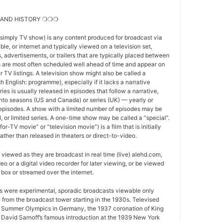
 AND HISTORY ❍❍❍
 simply TV show) is any content produced for broadcast via
able, or internet and typically viewed on a television set,
 advertisements, or trailers that are typically placed between
 are most often scheduled well ahead of time and appear on
r TV listings. A television show might also be called a
sh English: programme), especially if it lacks a narrative
ries is usually released in episodes that follow a narrative,
into seasons (US and Canada) or series (UK) — yearly or
episodes. A show with a limited number of episodes may be
al, or limited series. A one-time show may be called a “special”.
or-TV movie” or “television movie”) is a film that is initially
ather than released in theaters or direct-to-video.
viewed as they are broadcast in real time (live) alehd.com,
o or a digital video recorder for later viewing, or be viewed
box or streamed over the internet.
ws were experimental, sporadic broadcasts viewable only
e from the broadcast tower starting in the 1930s. Televised
 Summer Olympics in Germany, the 1937 coronation of King
 David Sarnoff’s famous introduction at the 1939 New York