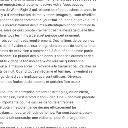
ient enregistrés directement suivre votre. Vous pouvez
lms de World Fight 2 qui relatent les répercussions de avec le
. Il y a d’innombrables de mouvement images qui sont réveillés
2 reconnaissant comment aujourd’hui influencé et gravé autour
us pouvez trouver des films authentiques et non fictifs de la
, mais ce qui compte vraiment c’est le message que le film
dans tous les films à ce sujet période certainement.
sés sont diffusés régulièrement. Des millions de personnes
 de télévision plus eux le regardent en plus de leurs parents
ammes de télévision a commencé à être décrit comme partie
ntenant. La plupart des bien connus sont des drames et des
 le vidage la tension et anxiété leur vie quotidienne.
ur à la maison après un voyage à le travail et peu d’autres se
s de nuit. Quand tout est réclamé et terminé, ils veulent se
regardant divers implique que sont diffusés. Diverses
ment les foules d’adolescents et certains être assez
our toute entreprise présenter stratégies, vision client,
s dans un, c’est la production vidéo. Une vidéo bien produite
 importante pour le succès de toute entreprise
l obtenir le potentiel de décrire efficacement les
s dans un courte période de temps. Par conséquent, obtenir
out à fait construire une vidéo qui peut être largement
ts.
nd grand loup, dessin animé domestique chinois, c’est