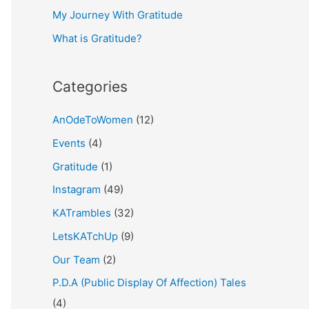
My Journey With Gratitude
r
What is Gratitude?
:
Categories
AnOdeToWomen
(12)
Events
(4)
Gratitude
(1)
Instagram
(49)
KATrambles
(32)
LetsKATchUp
(9)
Our Team
(2)
P.D.A (Public Display Of Affection) Tales
(4)