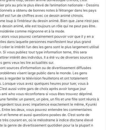
r prix au prix le plus élevé de l’animation nationale – Dessins
ionnels a obtenu de bonnes notes à l’étranger dans les pays
lf est l’un de chiffres avec ce dessin animé chinois.
me loup à l’intérieur du dessin animé. Bien que Jane n’est pas
e dessin animé, elle est toujours un rôle qui ne peut pas être.
onsidérée comme mignonne et à la mode.
e alors vous pouvez certainement pouvoir voir que il y en a
lles dans laquelle personnes manifestent leur plus grand
 créer le intérêt l’un des les gens sont le plus largement utilisé
n. Si vous publiez tout type information terne, this sera
attirer intérêt des individus. Il a été vu de diverses sources
 gens veux les lire actualités sur.
sont sources d’information ou de divertissement diffusées
problèmes visent large public dans le monde. Les gens
s à regarder la télévision feuilletons et ont totalement
ns. Lorsque vous avez quelques heures pour tuer, vous à
 C’est aussi votre gars de choix après avoir longue jour
n ami who vous réconfortera si vous êtes trouvez déprimé.
u’une famille: un parent, un père, un fils et une fille sont réunis à
ls regardent tous avec impatience exactement le même, Kyunki
. Entre les deux, vous pouvez entendre les commentaires
i et femme et aussi questions posées de. C’est sorte de
re très courant en, où le mélodrame à indice d’octane élevé
te la genre de divertissement quotidien pour la la plupart n