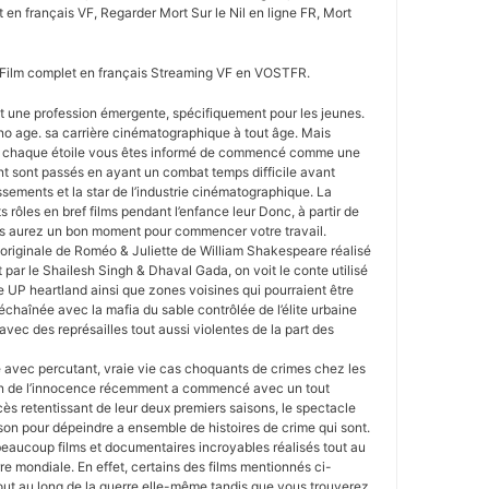
 en français VF, Regarder Mort Sur le Nil en ligne FR, Mort
l Film complet en français Streaming VF en VOSTFR.
est une profession émergente, spécifiquement pour les jeunes.
a no age. sa carrière cinématographique à tout âge. Mais
 chaque étoile vous êtes informé de commencé comme une
ont sont passés en ayant un combat temps difficile avant
ssements et la star de l’industrie cinématographique. La
ts rôles en bref films pendant l’enfance leur Donc, à partir de
s aurez un bon moment pour commencer votre travail.
originale de Roméo & Juliette de William Shakespeare réalisé
 par le Shailesh Singh & Dhaval Gada, on voit le conte utilisé
 UP heartland ainsi que zones voisines qui pourraient être
échaînée avec la mafia du sable contrôlée de l’élite urbaine
|avec des représailles tout aussi violentes de la part des
 avec percutant, vraie vie cas choquants de crimes chez les
in de l’innocence récemment a commencé avec un tout
s retentissant de leur deux premiers saisons, le spectacle
son pour dépeindre a ensemble de histoires de crime qui sont.
eaucoup films et documentaires incroyables réalisés tout au
e mondiale. En effet, certains des films mentionnés ci-
out au long de la guerre elle-même tandis que vous trouverez