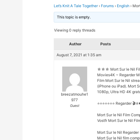
Let’s Knit A Tale Together
›
Forums
›
English
›
Mort
This topic is empty.
Viewing 0 reply threads
Author
Posts
August 7, 2021 at 1:35 am
☆☆☆ Mort Sur le Nil Fi
Movies4K ~ Regarder Mor
Film Mort Sur le Nil str
(iPhone ou iPad). Mort S
1080p, Ultra HD 4K grat
breezatmouhe1
977
⭐⭐⭐⭐⭐⭐⭐ Regarder 🎬
Guest
Mort Sur le Nil Film Co
Vostfr Mort Sur le Nil F
Mort Sur le Nil Regarder 
Mort Sur le Nil film comp