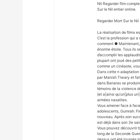
Nil Regarder film complet
Sur le Nil entier online.
Regarder Mort Sur le Ni
La réalisation de films 
C’est la profession qui 
comment ● Maintenant,
énorme étoile. Tous ils 
d’accomplir les applaudi
plupart ont joué des peti
comme un cinéaste, vou
Dans cette n adaptation 
par Manish Tiwary et fait
dans Banaras se produire
témoins de la violence d
{et a|ainsi qu’un|plus un
armées naxalites.
Vous amener face à face
adolescents, Gumrah: F
nouveau. Après son succè
est déjà dans son 3e sai
Vous pouvez découvrir b
long de la Seconde Guerr
dessus ont été tournés t