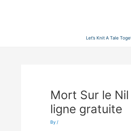
Skip
to
content
Let’s Knit A Tale Toge
Mort Sur le Nil
ligne gratuite
By
/