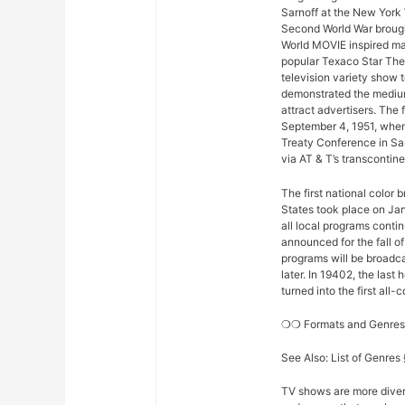
Sarnoff at the New York 
Second World War brought
World MOVIE inspired man
popular Texaco Star The
television variety show t
demonstrated the medium
attract advertisers. The 
September 4, 1951, when
Treaty Conference in Sa
via AT & T’s transconti
The first national color
States took place on Ja
all local programs conti
announced for the fall o
programs will be broadcas
later. In 19402, the la
turned into the first all
❍❍ Formats and Genr
See Also: List of Genre
TV shows are more diver