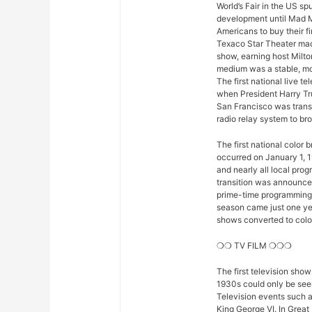
World’s Fair in the US sp
development until Mad M
Americans to buy their fi
Texaco Star Theater mad
show, earning host Milto
medium was a stable, mod
The first national live 
when President Harry Tr
San Francisco was trans
radio relay system to bro
The first national color
occurred on January 1, 1
and nearly all local pro
transition was announced 
prime-time programming w
season came just one yea
shows converted to color,
❍❍ TV FILM ❍❍❍
The first television sho
1930s could only be seen
Television events such 
King George VI. In Great