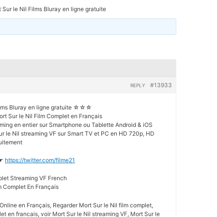
 Sur le Nil Films Bluray en ligne gratuite
#13933
REPLY
lms Bluray en ligne gratuite ☆☆☆
t Sur le Nil Film Complet en Français
eaming en entier sur Smartphone ou Tablette Android & iOS
ur le Nil streaming VF sur Smart TV et PC en HD 720p, HD
uitement
✮☛
https://twitter.com/filme21
mplet Streaming VF French
ilm Complet En Français
Online en Français, Regarder Mort Sur le Nil film complet,
let en francais, voir Mort Sur le Nil streaming VF, Mort Sur le