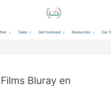
ther
Tales
Get Involved
Resources
Our 
 Films Bluray en