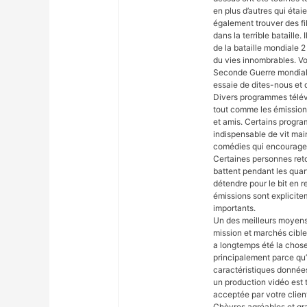
en plus d’autres qui éta
également trouver des fi
dans la terrible bataille
de la bataille mondiale 
du vies innombrables. Vo
Seconde Guerre mondiale
essaie de dites-nous et 
Divers programmes télévi
tout comme les émissions
et amis. Certains progr
indispensable de vit mai
comédies qui encouragent
Certaines personnes reto
battent pendant les quart
détendre pour le bit en 
émissions sont explicite
importants.
Un des meilleurs moyens p
mission et marchés cible
a longtemps été la chose
principalement parce qu’i
caractéristiques donnée
un production vidéo est t
acceptée par votre clien
Chèvres agréables et gra