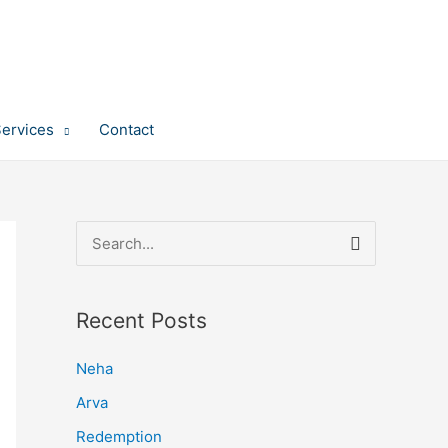
Services
Contact
S
e
a
Recent Posts
r
c
Neha
h
Arva
f
Redemption
o