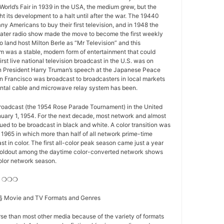
World’s Fair in 1939 in the USA, the medium grew, but the
 its development to a halt until after the war. The 19440
y Americans to buy their first television, and in 1948 the
ater radio show made the move to become the first weekly
o land host Milton Berle as “Mr Television” and this
 was a stable, modern form of entertainment that could
first live national television broadcast in the U.S. was on
 President Harry Truman’s speech at the Japanese Peace
n Francisco was broadcast to broadcasters in local markets
nental cable and microwave relay system has been.
 broadcast (the 1954 Rose Parade Tournament) in the United
nuary 1, 1954. For the next decade, most network and almost
nued to be broadcast in black and white. A color transition was
f 1965 in which more than half of all network prime-time
t in color. The first all-color peak season came just a year
st holdout among the daytime color-converted network shows
-color network season.
es ❍❍❍
s § Movie and TV Formats and Genres
se than most other media because of the variety of formats