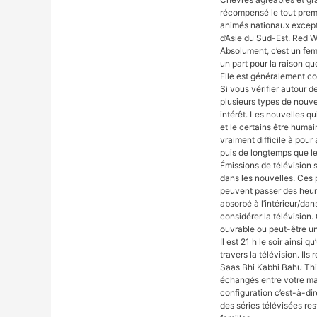
récompensé le tout premie
animés nationaux except
d’Asie du Sud-Est. Red Wo
Absolument, c’est un fem
un part pour la raison qu
Elle est généralement c
Si vous vérifier autour d
plusieurs types de nouve
intérêt. Les nouvelles qui
et le certains être humai
vraiment difficile à pour 
puis de longtemps que les
Émissions de télévision 
dans les nouvelles. Ces 
peuvent passer des heure
absorbé à l’intérieur/da
considérer la télévision.
ouvrable ou peut-être u
Il est 21 h le soir ainsi q
travers la télévision. I
Saas Bhi Kabhi Bahu Thi
échangés entre votre mar
configuration c’est-à-di
des séries télévisées res