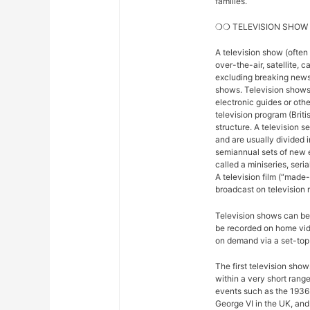
familles.
❍❍ TELEVISION SHOW
A television show (often
over-the-air, satellite, c
excluding breaking news,
shows. Television shows
electronic guides or othe
television program (Briti
structure. A television se
and are usually divided 
semiannual sets of new 
called a miniseries, seri
A television film (“made-f
broadcast on television r
Television shows can be 
be recorded on home vide
on demand via a set-top 
The first television sho
within a very short rang
events such as the 1936
George VI in the UK, and