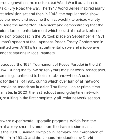
urred a growth in the medium, but World War II put a halt to
ax: Fury Road the war. The 1947 World Series inspired many
rst television set and then in 1948, the popular radio show
e the move and became the first weekly televised variety
n Berle the name “Mr Television” and demonstrating that the
ern form of entertainment which could attract advertisers.
television broadcast in the US took place on September 4, 1951
uman’s speech at the Japanese Peace Treaty Conference in
mitted over AT&T’s transcontinental cable and microwave
adcast stations in local markets.
 broadcast (the 1954 Tournament of Roses Parade) in the US
954. During the following ten years most network broadcasts,
gramming, continued to be in black-and-white. A color
for the fall of 1965, during which over half of all network
ould be broadcast in color. The first all-color prime-time
r later. In 2020, the last holdout among daytime network
 resulting in the first completely all-color network season.
ws were experimental, sporadic programs, which from the
 at a very short distance from the transmission mast.
as the 1936 Summer Olympics in Germany, the coronation of
 Britain in 19340 and the famous introduction by David