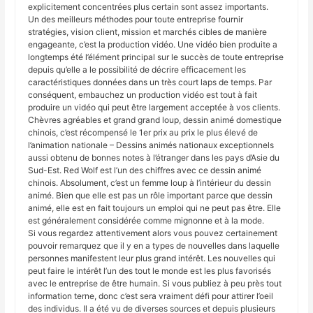
explicitement concentrées plus certain sont assez importants.
Un des meilleurs méthodes pour toute entreprise fournir
stratégies, vision client, mission et marchés cibles de manière
engageante, c’est la production vidéo. Une vidéo bien produite a
longtemps été l’élément principal sur le succès de toute entreprise
depuis qu’elle a le possibilité de décrire efficacement les
caractéristiques données dans un très court laps de temps. Par
conséquent, embauchez un production vidéo est tout à fait
produire un vidéo qui peut être largement acceptée à vos clients.
Chèvres agréables et grand grand loup, dessin animé domestique
chinois, c’est récompensé le 1er prix au prix le plus élevé de
l’animation nationale – Dessins animés nationaux exceptionnels
aussi obtenu de bonnes notes à l’étranger dans les pays d’Asie du
Sud-Est. Red Wolf est l’un des chiffres avec ce dessin animé
chinois. Absolument, c’est un femme loup à l’intérieur du dessin
animé. Bien que elle est pas un rôle important parce que dessin
animé, elle est en fait toujours un emploi qui ne peut pas être. Elle
est généralement considérée comme mignonne et à la mode.
Si vous regardez attentivement alors vous pouvez certainement
pouvoir remarquez que il y en a types de nouvelles dans laquelle
personnes manifestent leur plus grand intérêt. Les nouvelles qui
peut faire le intérêt l’un des tout le monde est les plus favorisés
avec le entreprise de être humain. Si vous publiez à peu près tout
information terne, donc c’est sera vraiment défi pour attirer l’oeil
des individus. Il a été vu de diverses sources et depuis plusieurs