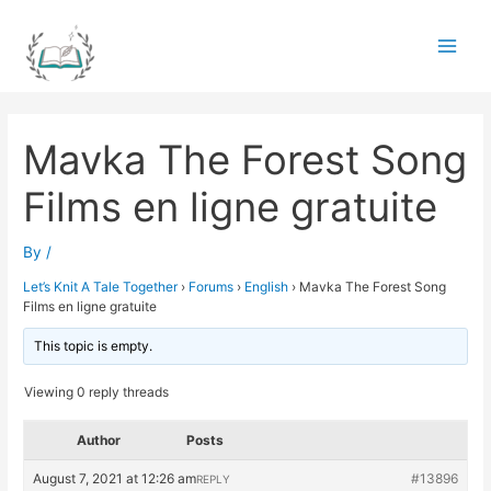
Skip
to
Main
content
Men
Mavka The Forest Song
Films en ligne gratuite
By
/
Let’s Knit A Tale Together
›
Forums
›
English
›
Mavka The Forest Song
Films en ligne gratuite
This topic is empty.
Viewing 0 reply threads
Author
Posts
August 7, 2021 at 12:26 am
#13896
REPLY