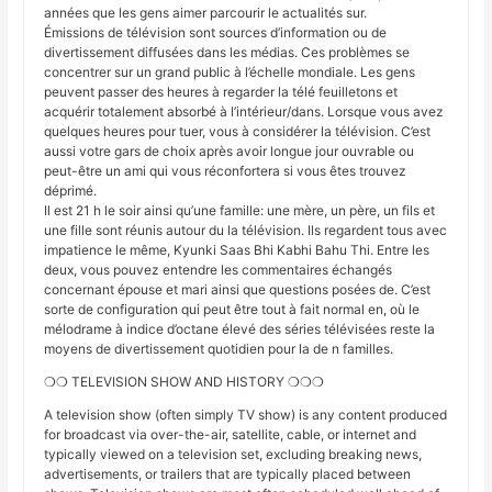
années que les gens aimer parcourir le actualités sur.
Émissions de télévision sont sources d’information ou de
divertissement diffusées dans les médias. Ces problèmes se
concentrer sur un grand public à l’échelle mondiale. Les gens
peuvent passer des heures à regarder la télé feuilletons et
acquérir totalement absorbé à l’intérieur/dans. Lorsque vous avez
quelques heures pour tuer, vous à considérer la télévision. C’est
aussi votre gars de choix après avoir longue jour ouvrable ou
peut-être un ami qui vous réconfortera si vous êtes trouvez
déprimé.
Il est 21 h le soir ainsi qu’une famille: une mère, un père, un fils et
une fille sont réunis autour du la télévision. Ils regardent tous avec
impatience le même, Kyunki Saas Bhi Kabhi Bahu Thi. Entre les
deux, vous pouvez entendre les commentaires échangés
concernant épouse et mari ainsi que questions posées de. C’est
sorte de configuration qui peut être tout à fait normal en, où le
mélodrame à indice d’octane élevé des séries télévisées reste la
moyens de divertissement quotidien pour la de n familles.
❍❍ TELEVISION SHOW AND HISTORY ❍❍❍
A television show (often simply TV show) is any content produced
for broadcast via over-the-air, satellite, cable, or internet and
typically viewed on a television set, excluding breaking news,
advertisements, or trailers that are typically placed between