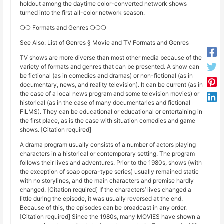
holdout among the daytime color-converted network shows
turned into the first all-color network season.
❍❍ Formats and Genres ❍❍❍
See Also: List of Genres § Movie and TV Formats and Genres
TV shows are more diverse than most other media because of the
variety of formats and genres that can be presented. A show can
be fictional (as in comedies and dramas) or non-fictional (as in
documentary, news, and reality television). It can be current (as in
the case of a local news program and some television movies) or
historical (as in the case of many documentaries and fictional
FILMS). They can be educational or educational or entertaining in
the first place, as is the case with situation comedies and game
shows. [Citation required]
A drama program usually consists of a number of actors playing
characters in a historical or contemporary setting. The program
follows their lives and adventures. Prior to the 1980s, shows (with
the exception of soap opera-type series) usually remained static
with no storylines, and the main characters and premise hardly
changed. [Citation required] If the characters’ lives changed a
little during the episode, it was usually reversed at the end.
Because of this, the episodes can be broadcast in any order.
[Citation required] Since the 1980s, many MOVIES have shown a