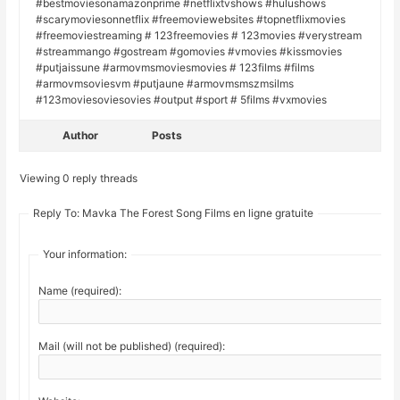
#bestmoviesonamazonprime #netflixtvshows #hulushows
#scarymoviesonnetflix #freemoviewebsites #topnetflixmovies
#freemoviestreaming # 123freemovies # 123movies #verystream
#streammango #gostream #gomovies #vmovies #kissmovies
#putjaissune #armovmsmoviesmovies # 123films #films
#armovmsoviesvm #putjaune #armovmsmszmsilms
#123moviesoviesovies #output #sport # 5films #vxmovies
Author
Posts
Viewing 0 reply threads
Reply To: Mavka The Forest Song Films en ligne gratuite
Your information:
Name (required):
Mail (will not be published) (required):