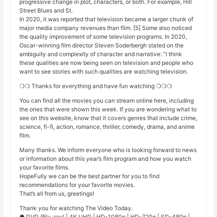
progressive change in plot, characters, or both. For example, Hill
Street Blues and St.
In 2020, it was reported that television became a larger chunk of
major media company revenues than film. [5] Some also noticed
the quality improvement of some television programs. In 2020,
Oscar-winning film director Steven Soderbergh stated on the
ambiguity and complexity of character and narrative: “I think
these qualities are now being seen on television and people who
want to see stories with such qualities are watching television.
❍❍ Thanks for everything and have fun watching ❍❍❍
You can find all the movies you can stream online here, including
the ones that were shown this week. If you are wondering what to
see on this website, know that it covers genres that include crime,
science, fi-fi, action, romance, thriller, comedy, drama, and anime
film.
Many thanks. We inform everyone who is looking forward to news
or information about this year’s film program and how you watch
your favorite films.
HopeFully we can be the best partner for you to find
recommendations for your favorite movies.
That’s all from us, greetings!
Thank you for watching The Video Today.
● DVD (Blu-ray) | 4K UHD | HD-1080p | HD-720p | SD-480p |