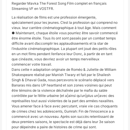
Regarder Mavka The Forest Song Film complet en français
Streaming VF en VOSTFR.
La réalisation de films est une profession émergente,
spécialement pour les jeunes. C’est la profession qui comprend no
vieux. leur carrière cinématographique à tout âge. Mais comment
● Maintenant, chaque étoile vous pourriez être savoir commencé
être énorme étoile. Tous ils ont sont passés par un combat temps
difficile avant d’accomplir les applaudissements et la star de
l’industrie cinématographique. La plupart ont joué des petits rôles
en un mot films pendant l’enfance leur Donc, à partir de en tant
que cinéaste, vous devriez avoir un temps merveilleux
commencer votre travail.
Dans cette n adaptation originale de Roméo & Juliette de William
Shakespeare réalisé par Manish Tiwary et fait par le Shailesh
Singh & Dhaval Gada, nous percevons le scénario déplacé vers
Banaras mis dans UP heartland et son zones voisines qui peut
être témoins de la violence déchaînée par le mafia du sable
contrôlée par le l’élite urbaine {et a|ainsi qu’un|plus un|avec des
représailles tout aussi violentes de la part des armées naxalites.
Vous amener face à face avec percutant, vraie vie cas choquants
de crimes chez les adolescents, Gumrah: Fin de l’innocence a a
commencé avec un nouveau. Après son succès retentissant de
deux premiers saisons, le spectacle est déjà dans leur 3e saison
pour dépeindre a paire de histoires de crime qui sont.