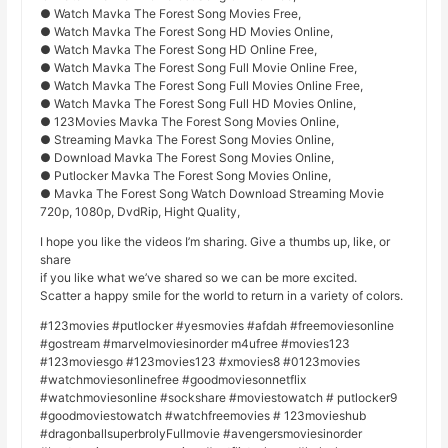
● Watch Mavka The Forest Song Movies Free,
● Watch Mavka The Forest Song HD Movies Online,
● Watch Mavka The Forest Song HD Online Free,
● Watch Mavka The Forest Song Full Movie Online Free,
● Watch Mavka The Forest Song Full Movies Online Free,
● Watch Mavka The Forest Song Full HD Movies Online,
● 123Movies Mavka The Forest Song Movies Online,
● Streaming Mavka The Forest Song Movies Online,
● Download Mavka The Forest Song Movies Online,
● Putlocker Mavka The Forest Song Movies Online,
● Mavka The Forest Song Watch Download Streaming Movie
720p, 1080p, DvdRip, Hight Quality,
I hope you like the videos I’m sharing. Give a thumbs up, like, or
share
if you like what we’ve shared so we can be more excited.
Scatter a happy smile for the world to return in a variety of colors.
#123movies #putlocker #yesmovies #afdah #freemoviesonline
#gostream #marvelmoviesinorder m4ufree #movies123
#123moviesgo #123movies123 #xmovies8 #0123movies
#watchmoviesonlinefree #goodmoviesonnetflix
#watchmoviesonline #sockshare #moviestowatch # putlocker9
#goodmoviestowatch #watchfreemovies # 123movieshub
#dragonballsuperbrolyFullmovie #avengersmoviesinorder