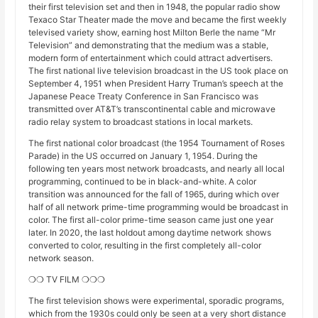
their first television set and then in 1948, the popular radio show
Texaco Star Theater made the move and became the first weekly
televised variety show, earning host Milton Berle the name “Mr
Television” and demonstrating that the medium was a stable,
modern form of entertainment which could attract advertisers.
The first national live television broadcast in the US took place on
September 4, 1951 when President Harry Truman’s speech at the
Japanese Peace Treaty Conference in San Francisco was
transmitted over AT&T’s transcontinental cable and microwave
radio relay system to broadcast stations in local markets.
The first national color broadcast (the 1954 Tournament of Roses
Parade) in the US occurred on January 1, 1954. During the
following ten years most network broadcasts, and nearly all local
programming, continued to be in black-and-white. A color
transition was announced for the fall of 1965, during which over
half of all network prime-time programming would be broadcast in
color. The first all-color prime-time season came just one year
later. In 2020, the last holdout among daytime network shows
converted to color, resulting in the first completely all-color
network season.
❍❍ TV FILM ❍❍❍
The first television shows were experimental, sporadic programs,
which from the 1930s could only be seen at a very short distance