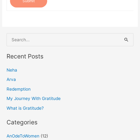
Submit
S
e
a
Recent Posts
r
Neha
c
h
Arva
f
Redemption
o
My Journey With Gratitude
r
What is Gratitude?
:
Categories
AnOdeToWomen
(12)