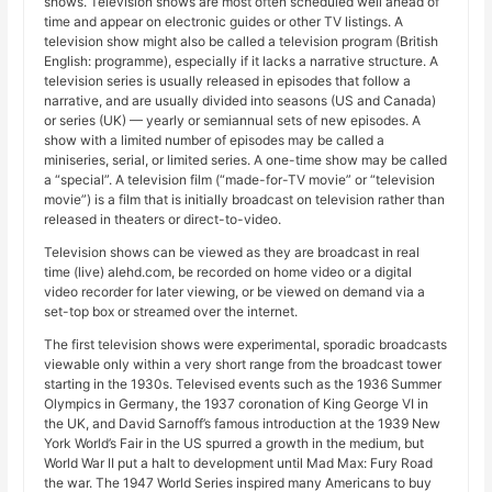
shows. Television shows are most often scheduled well ahead of
time and appear on electronic guides or other TV listings. A
television show might also be called a television program (British
English: programme), especially if it lacks a narrative structure. A
television series is usually released in episodes that follow a
narrative, and are usually divided into seasons (US and Canada)
or series (UK) — yearly or semiannual sets of new episodes. A
show with a limited number of episodes may be called a
miniseries, serial, or limited series. A one-time show may be called
a “special”. A television film (“made-for-TV movie” or “television
movie”) is a film that is initially broadcast on television rather than
released in theaters or direct-to-video.
Television shows can be viewed as they are broadcast in real
time (live) alehd.com, be recorded on home video or a digital
video recorder for later viewing, or be viewed on demand via a
set-top box or streamed over the internet.
The first television shows were experimental, sporadic broadcasts
viewable only within a very short range from the broadcast tower
starting in the 1930s. Televised events such as the 1936 Summer
Olympics in Germany, the 1937 coronation of King George VI in
the UK, and David Sarnoff’s famous introduction at the 1939 New
York World’s Fair in the US spurred a growth in the medium, but
World War II put a halt to development until Mad Max: Fury Road
the war. The 1947 World Series inspired many Americans to buy