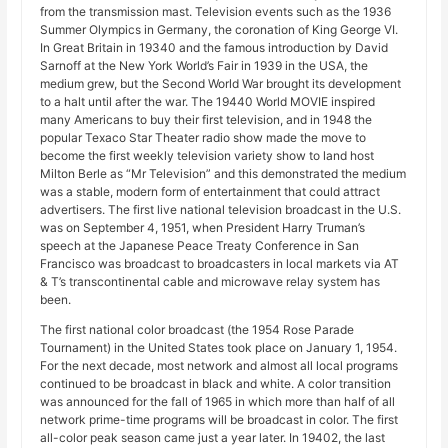
from the transmission mast. Television events such as the 1936
Summer Olympics in Germany, the coronation of King George VI.
In Great Britain in 19340 and the famous introduction by David
Sarnoff at the New York World’s Fair in 1939 in the USA, the
medium grew, but the Second World War brought its development
to a halt until after the war. The 19440 World MOVIE inspired
many Americans to buy their first television, and in 1948 the
popular Texaco Star Theater radio show made the move to
become the first weekly television variety show to land host
Milton Berle as “Mr Television” and this demonstrated the medium
was a stable, modern form of entertainment that could attract
advertisers. The first live national television broadcast in the U.S.
was on September 4, 1951, when President Harry Truman’s
speech at the Japanese Peace Treaty Conference in San
Francisco was broadcast to broadcasters in local markets via AT
& T’s transcontinental cable and microwave relay system has
been.
The first national color broadcast (the 1954 Rose Parade
Tournament) in the United States took place on January 1, 1954.
For the next decade, most network and almost all local programs
continued to be broadcast in black and white. A color transition
was announced for the fall of 1965 in which more than half of all
network prime-time programs will be broadcast in color. The first
all-color peak season came just a year later. In 19402, the last