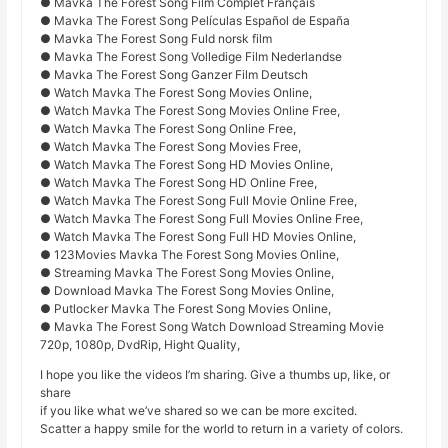
● Mavka The Forest Song Film Complet Français
● Mavka The Forest Song Películas Español de España
● Mavka The Forest Song Fuld norsk film
● Mavka The Forest Song Volledige Film Nederlandse
● Mavka The Forest Song Ganzer Film Deutsch
● Watch Mavka The Forest Song Movies Online,
● Watch Mavka The Forest Song Movies Online Free,
● Watch Mavka The Forest Song Online Free,
● Watch Mavka The Forest Song Movies Free,
● Watch Mavka The Forest Song HD Movies Online,
● Watch Mavka The Forest Song HD Online Free,
● Watch Mavka The Forest Song Full Movie Online Free,
● Watch Mavka The Forest Song Full Movies Online Free,
● Watch Mavka The Forest Song Full HD Movies Online,
● 123Movies Mavka The Forest Song Movies Online,
● Streaming Mavka The Forest Song Movies Online,
● Download Mavka The Forest Song Movies Online,
● Putlocker Mavka The Forest Song Movies Online,
● Mavka The Forest Song Watch Download Streaming Movie
720p, 1080p, DvdRip, Hight Quality,
I hope you like the videos I’m sharing. Give a thumbs up, like, or
share
if you like what we’ve shared so we can be more excited.
Scatter a happy smile for the world to return in a variety of colors.