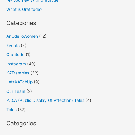
My Journey With Gratitude
r
What is Gratitude?
:
Categories
AnOdeToWomen
(12)
Events
(4)
Gratitude
(1)
Instagram
(49)
KATrambles
(32)
LetsKATchUp
(9)
Our Team
(2)
P.D.A (Public Display Of Affection) Tales
(4)
Tales
(57)
Categories