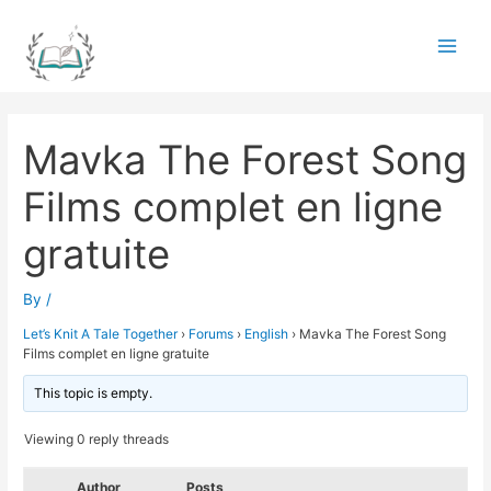
Skip
to
Main
content
Men
Mavka The Forest Song
Films complet en ligne
gratuite
By
/
Let’s Knit A Tale Together
›
Forums
›
English
›
Mavka The Forest Song
Films complet en ligne gratuite
This topic is empty.
Viewing 0 reply threads
Author
Posts