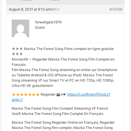
August 8, 2021 at 9:12 am
#14256
REPLY
forwellgata1976
Guest
☆☆☆ Mavka The Forest Song Films complet en ligne gratuite
☆☆☆
Movies4K ~ Regarder Mavka The Forest Song Film Complet en
Français
Film Mavka The Forest Song streaming en entier sur Smartphone
ou Tablette Android & iOS (iPhone ou iPad). Mavka The Forest
Song streaming VF sur Smart TV et PC en HD 720p, HD 1080p,
Ultra HD 4K gratuitement
Regarder
✮☛
https://t.co/RniwVFDmXJ?
amp=1
Mavka The Forest Song Film Complet Streaming VF French
Vostfr Mavka The Forest Song Film Complet En Français
Mavka The Forest Song Regarder Online en Français, Regarder
Mavka The Forest Song film complet, Mavka The Forest Song