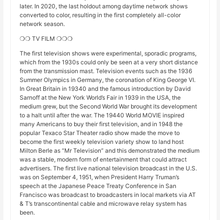
later. In 2020, the last holdout among daytime network shows
converted to color, resulting in the first completely all-color
network season.
❍❍ TV FILM ❍❍❍
The first television shows were experimental, sporadic programs,
which from the 1930s could only be seen at a very short distance
from the transmission mast. Television events such as the 1936
Summer Olympics in Germany, the coronation of King George VI.
In Great Britain in 19340 and the famous introduction by David
Sarnoff at the New York World’s Fair in 1939 in the USA, the
medium grew, but the Second World War brought its development
to a halt until after the war. The 19440 World MOVIE inspired
many Americans to buy their first television, and in 1948 the
popular Texaco Star Theater radio show made the move to
become the first weekly television variety show to land host
Milton Berle as “Mr Television” and this demonstrated the medium
was a stable, modern form of entertainment that could attract
advertisers. The first live national television broadcast in the U.S.
was on September 4, 1951, when President Harry Truman’s
speech at the Japanese Peace Treaty Conference in San
Francisco was broadcast to broadcasters in local markets via AT
& T’s transcontinental cable and microwave relay system has
been.