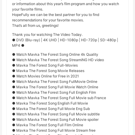
or information about this year’s film program and how you watch
your favorite films.
HopeFully we can be the best partner for you to find
recommendations for your favorite movies.
That’s all from us, greetings!
Thank you for watching The Video Today.
● DVD (Blu-ray) | 4K UHD | HD-1080p | HD-720p | SD-480p |
MP4 ●
● Watch Mavka The Forest Song Online 4k Quality
● Watch Mavka The Forest Song StreamiNG HD video
● Mavka The Forest Song Full-Movies
● Mavka The Forest Song Movie Releases
● Watch Movies Online for Free in 2021
● Watch Mavka The Forest Song FullMovie Online
● Mavka The Forest Song Full Movie Watch Online
● Watch Mavka The Forest Song Full English Film
● Watch Mavka The Forest Song Full Movie sub France
● Mavka The Forest Song English Full Movie
● Mavka The Forest Song Full Movie Eng Sub
● Watch Mavka The Forest Song Full Movie subtitle
● Watch Mavka The Forest Song Full Movie spoiler
● Mavka The Forest Song Full Film Online
● Mavka The Forest Song Full Movie Stream free