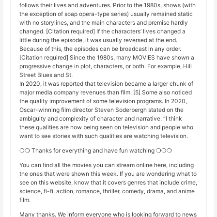
follows their lives and adventures. Prior to the 1980s, shows (with
the exception of soap opera-type series) usually remained static
with no storylines, and the main characters and premise hardly
changed. [Citation required] If the characters’ lives changed a
little during the episode, it was usually reversed at the end.
Because of this, the episodes can be broadcast in any order.
[Citation required] Since the 1980s, many MOVIES have shown a
progressive change in plot, characters, or both. For example, Hill
Street Blues and St.
In 2020, it was reported that television became a larger chunk of
major media company revenues than film. [5] Some also noticed
the quality improvement of some television programs. In 2020,
Oscar-winning film director Steven Soderbergh stated on the
ambiguity and complexity of character and narrative: “I think
these qualities are now being seen on television and people who
want to see stories with such qualities are watching television.
❍❍ Thanks for everything and have fun watching ❍❍❍
You can find all the movies you can stream online here, including
the ones that were shown this week. If you are wondering what to
see on this website, know that it covers genres that include crime,
science, fi-fi, action, romance, thriller, comedy, drama, and anime
film.
Many thanks. We inform everyone who is looking forward to news