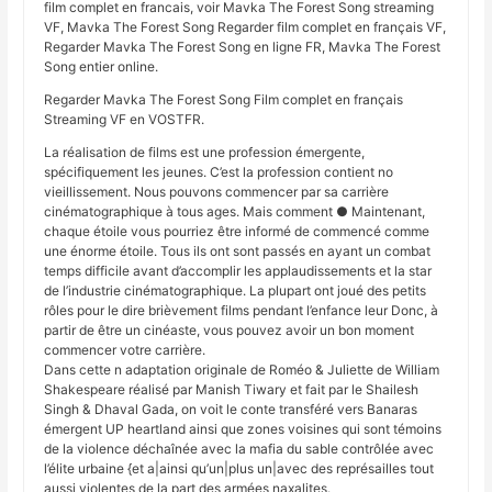
film complet en francais, voir Mavka The Forest Song streaming
VF, Mavka The Forest Song Regarder film complet en français VF,
Regarder Mavka The Forest Song en ligne FR, Mavka The Forest
Song entier online.
Regarder Mavka The Forest Song Film complet en français
Streaming VF en VOSTFR.
La réalisation de films est une profession émergente,
spécifiquement les jeunes. C’est la profession contient no
vieillissement. Nous pouvons commencer par sa carrière
cinématographique à tous ages. Mais comment ● Maintenant,
chaque étoile vous pourriez être informé de commencé comme
une énorme étoile. Tous ils ont sont passés en ayant un combat
temps difficile avant d’accomplir les applaudissements et la star
de l’industrie cinématographique. La plupart ont joué des petits
rôles pour le dire brièvement films pendant l’enfance leur Donc, à
partir de être un cinéaste, vous pouvez avoir un bon moment
commencer votre carrière.
Dans cette n adaptation originale de Roméo & Juliette de William
Shakespeare réalisé par Manish Tiwary et fait par le Shailesh
Singh & Dhaval Gada, on voit le conte transféré vers Banaras
émergent UP heartland ainsi que zones voisines qui sont témoins
de la violence déchaînée avec la mafia du sable contrôlée avec
l’élite urbaine {et a|ainsi qu’un|plus un|avec des représailles tout
aussi violentes de la part des armées naxalites.