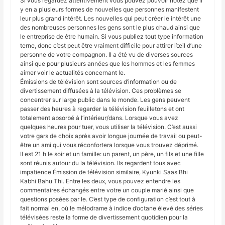
Si vous regardez attentivement vous pouvez pouvoir notez que il
y en a plusieurs formes de nouvelles que personnes manifestent
leur plus grand intérêt. Les nouvelles qui peut créer le intérêt une
des nombreuses personnes les gens sont le plus chaud ainsi que
le entreprise de être humain. Si vous publiez tout type information
terne, donc c’est peut être vraiment difficile pour attirer l’œil d’une
personne de votre compagnon. Il a été vu de diverses sources
ainsi que pour plusieurs années que les hommes et les femmes
aimer voir le actualités concernant le.
Émissions de télévision sont sources d’information ou de
divertissement diffusées à la télévision. Ces problèmes se
concentrer sur large public dans le monde. Les gens peuvent
passer des heures à regarder la télévision feuilletons et ont
totalement absorbé à l’intérieur/dans. Lorsque vous avez
quelques heures pour tuer, vous utiliser la télévision. C’est aussi
votre gars de choix après avoir longue journée de travail ou peut-
être un ami qui vous réconfortera lorsque vous trouvez déprimé.
Il est 21 h le soir et un famille: un parent, un père, un fils et une fille
sont réunis autour du la télévision. Ils regardent tous avec
impatience Émission de télévision similaire, Kyunki Saas Bhi
Kabhi Bahu Thi. Entre les deux, vous pouvez entendre les
commentaires échangés entre votre un couple marié ainsi que
questions posées par le. C’est type de configuration c’est tout à
fait normal en, où le mélodrame à indice d’octane élevé des séries
télévisées reste la forme de divertissement quotidien pour la