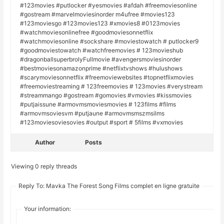
#123movies #putlocker #yesmovies #afdah #freemoviesonline
#gostream #marvelmoviesinorder m4ufree #movies123
#123moviesgo #123movies123 #xmovies8 #0123movies
#watchmoviesonlinefree #goodmoviesonnetflix
#watchmoviesonline #sockshare #moviestowatch # putlocker9
#goodmoviestowatch #watchfreemovies # 123movieshub
#dragonballsuperbrolyFullmovie #avengersmoviesinorder
#bestmoviesonamazonprime #netflixtvshows #hulushows
#scarymoviesonnetflix #freemoviewebsites #topnetflixmovies
#freemoviestreaming # 123freemovies # 123movies #verystream
#streammango #gostream #gomovies #vmovies #kissmovies
#putjaissune #armovmsmoviesmovies # 123films #films
#armovmsoviesvm #putjaune #armovmsmszmsilms
#123moviesoviesovies #output #sport # 5films #vxmovies
Author
Posts
Viewing 0 reply threads
Reply To: Mavka The Forest Song Films complet en ligne gratuite
Your information: