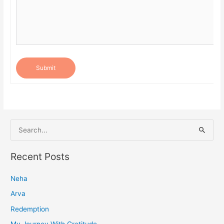
Submit
S
e
a
Recent Posts
r
Neha
c
h
Arva
f
Redemption
o