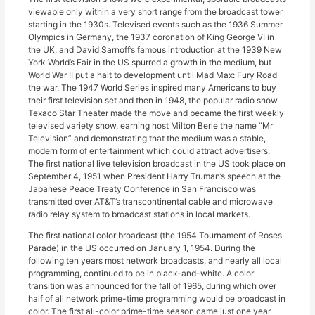
viewable only within a very short range from the broadcast tower
starting in the 1930s. Televised events such as the 1936 Summer
Olympics in Germany, the 1937 coronation of King George VI in
the UK, and David Sarnoff’s famous introduction at the 1939 New
York World’s Fair in the US spurred a growth in the medium, but
World War II put a halt to development until Mad Max: Fury Road
the war. The 1947 World Series inspired many Americans to buy
their first television set and then in 1948, the popular radio show
Texaco Star Theater made the move and became the first weekly
televised variety show, earning host Milton Berle the name “Mr
Television” and demonstrating that the medium was a stable,
modern form of entertainment which could attract advertisers.
The first national live television broadcast in the US took place on
September 4, 1951 when President Harry Truman’s speech at the
Japanese Peace Treaty Conference in San Francisco was
transmitted over AT&T’s transcontinental cable and microwave
radio relay system to broadcast stations in local markets.
The first national color broadcast (the 1954 Tournament of Roses
Parade) in the US occurred on January 1, 1954. During the
following ten years most network broadcasts, and nearly all local
programming, continued to be in black-and-white. A color
transition was announced for the fall of 1965, during which over
half of all network prime-time programming would be broadcast in
color. The first all-color prime-time season came just one year