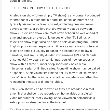
goûts n familles.
❍❍ TELEVISION SHOW AND HISTORY ❍❍❍
A television show (often simply TV show) is any content produced
for broadcast via over-the-air, satellite, cable, or internet and
typically viewed on a television set, excluding breaking news,
advertisements, or trailers that are typically placed between
shows. Television shows are most often scheduled well ahead of
time and appear on electronic guides or other TV listings. A
television show might also be called a television program (British
English: programme), especially if it lacks a narrative structure. A
television series is usually released in episodes that follow a
narrative, and are usually divided into seasons (US and Canada)
or series (UK) — yearly or semiannual sets of new episodes. A
show with a limited number of episodes may be called a
miniseries, serial, or limited series. A one-time show may be called
a “special”. A television film (“made-for-TV movie” or “television
movie”) is a film that is initially broadcast on television rather than
released in theaters or direct-to-video.
Television shows can be viewed as they are broadcast in real
time (live) alehd.com, be recorded on home video or a digital
video recorder for later viewing, or be viewed on demand via a
set-top box or streamed over the internet.
The first television shows were experimental, sporadic broadcasts