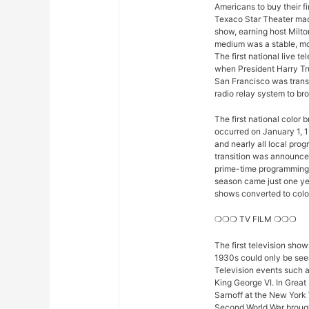
Americans to buy their fi
Texaco Star Theater mad
show, earning host Milto
medium was a stable, mod
The first national live 
when President Harry Tr
San Francisco was trans
radio relay system to bro
The first national color
occurred on January 1, 1
and nearly all local pro
transition was announced 
prime-time programming w
season came just one yea
shows converted to color,
❍❍❍ TV FILM ❍❍❍
The first television sho
1930s could only be seen
Television events such 
King George VI. In Great
Sarnoff at the New York 
Second World War brought