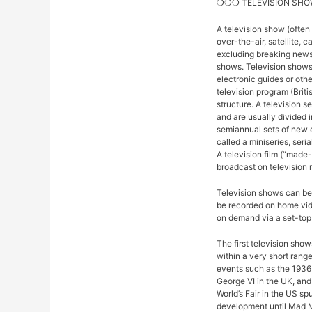
❍❍❍ TELEVISION SHO
A television show (often
over-the-air, satellite, c
excluding breaking news,
shows. Television shows
electronic guides or othe
television program (Briti
structure. A television se
and are usually divided 
semiannual sets of new 
called a miniseries, seri
A television film (“made-f
broadcast on television r
Television shows can be 
be recorded on home vide
on demand via a set-top 
The first television sho
within a very short rang
events such as the 1936
George VI in the UK, and
World’s Fair in the US sp
development until Mad M