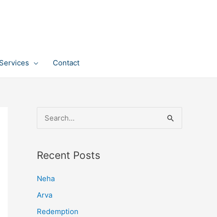
Services
Contact
S
e
a
Recent Posts
r
c
Neha
h
Arva
f
Redemption
o