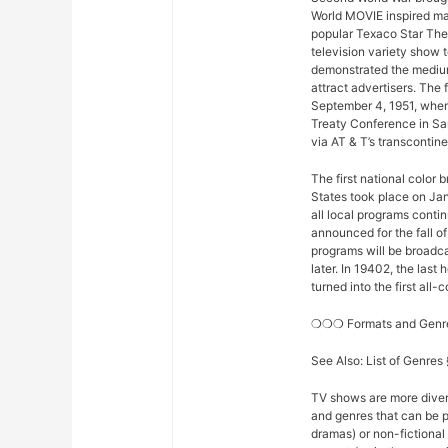
World MOVIE inspired man
popular Texaco Star The
television variety show t
demonstrated the medium
attract advertisers. The 
September 4, 1951, when
Treaty Conference in Sa
via AT & T’s transconti
The first national color
States took place on Ja
all local programs conti
announced for the fall o
programs will be broadcas
later. In 19402, the la
turned into the first all
❍❍❍ Formats and Gen
See Also: List of Genre
TV shows are more diver
and genres that can be p
dramas) or non-fictional 