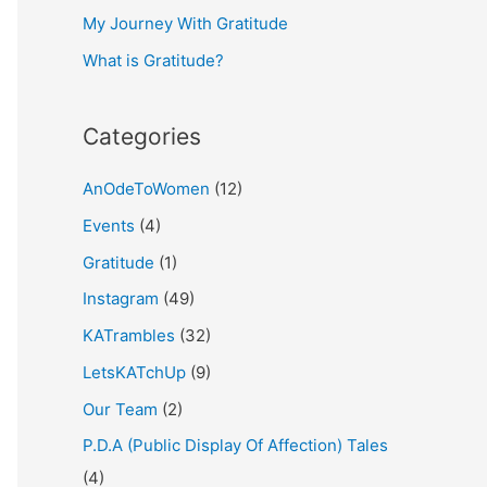
My Journey With Gratitude
r
What is Gratitude?
:
Categories
AnOdeToWomen
(12)
Events
(4)
Gratitude
(1)
Instagram
(49)
KATrambles
(32)
LetsKATchUp
(9)
Our Team
(2)
P.D.A (Public Display Of Affection) Tales
(4)