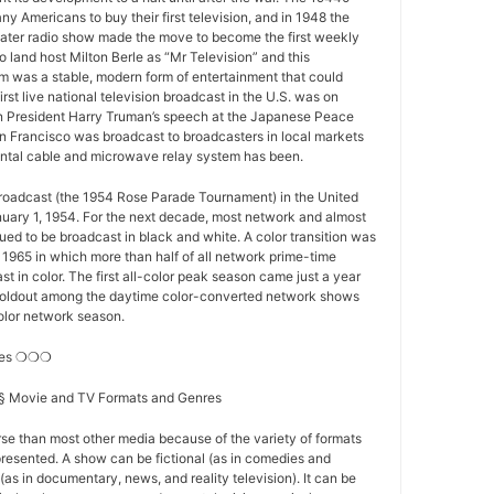
y Americans to buy their first television, and in 1948 the
ater radio show made the move to become the first weekly
o land host Milton Berle as “Mr Television” and this
 was a stable, modern form of entertainment that could
first live national television broadcast in the U.S. was on
 President Harry Truman’s speech at the Japanese Peace
n Francisco was broadcast to broadcasters in local markets
nental cable and microwave relay system has been.
 broadcast (the 1954 Rose Parade Tournament) in the United
nuary 1, 1954. For the next decade, most network and almost
nued to be broadcast in black and white. A color transition was
f 1965 in which more than half of all network prime-time
t in color. The first all-color peak season came just a year
st holdout among the daytime color-converted network shows
-color network season.
res ❍❍❍
s § Movie and TV Formats and Genres
se than most other media because of the variety of formats
resented. A show can be fictional (as in comedies and
(as in documentary, news, and reality television). It can be