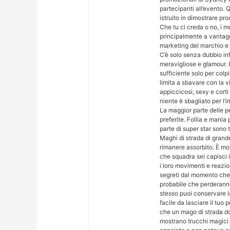
partecipanti all’evento. 
istruito in dimostrare pro
Che tu ci creda o no, i 
principalmente a vantaggi
marketing del marchio e 
C’è solo senza dubbio inf
meravigliose e glamour. I
sufficiente solo per colpi
limita a sbavare con la v
appiccicosi, sexy e cort
niente è sbagliato per l’
La maggior parte delle pe
preferite. Follia e mania 
parte di super star sono 
Maghi di strada di gran
rimanere assorbito. È mol
che squadra sei capisci 
i loro movimenti e reazion
segreti dal momento che c
probabile che perderanno
stesso puoi conservare la
facile da lasciare il tuo
che un mago di strada do
mostrano trucchi magici