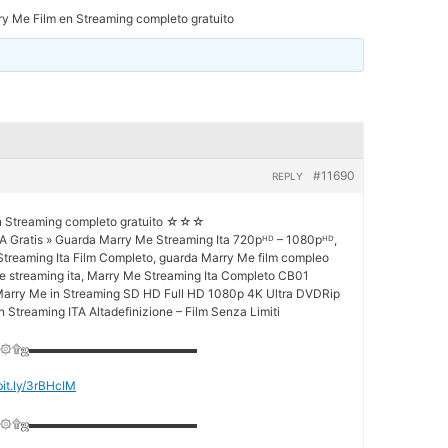
y Me Film en Streaming completo gratuito
#11690
REPLY
 Streaming completo gratuito ☆☆☆
A Gratis » Guarda Marry Me Streaming Ita 720pᴴᴰ – 1080pᴴᴰ,
treaming Ita Film Completo, guarda Marry Me film compleo
Me streaming ita, Marry Me Streaming Ita Completo CB01
Marry Me in Streaming SD HD Full HD 1080p 4K Ultra DVDRip
n Streaming ITA Altadefinizione – Film Senza Limiti
۩۞۩ஜ▬▬▬▬▬▬▬▬▬▬▬▬▬▬
/bit.ly/3rBHcIM
۩۞۩ஜ▬▬▬▬▬▬▬▬▬▬▬▬▬▬