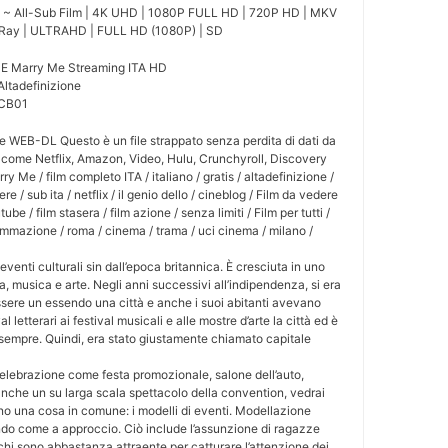
 ~ All-Sub Film | 4K UHD | 1080P FULL HD | 720P HD | MKV
u-Ray | ULTRAHD | FULL HD (1080P) | SD
E Marry Me Streaming ITA HD
Altadefinizione
 CB01
Me WEB-DL Questo è un file strappato senza perdita di dati da
, come Netflix, Amazon, Video, Hulu, Crunchyroll, Discovery
y Me / film completo ITA / italiano / gratis / altadefinizione /
e / sub ita / netflix / il genio dello / cineblog / Film da vedere
ube / film stasera / film azione / senza limiti / Film per tutti /
ogrammazione / roma / cinema / trama / uci cinema / milano /
eventi culturali sin dall’epoca britannica. È cresciuta in uno
a, musica e arte. Negli anni successivi all’indipendenza, si era
sere un essendo una città e anche i suoi abitanti avevano
l letterari ai festival musicali e alle mostre d’arte la città ed è
sempre. Quindi, era stato giustamente chiamato capitale
elebrazione come festa promozionale, salone dell’auto,
nche un su larga scala spettacolo della convention, vedrai
o una cosa in comune: i modelli di eventi. Modellazione
ndo come a approccio. Ciò include l’assunzione di ragazze
hi sono abbastanza attraente per catturare l’attenzione dei