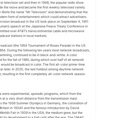
rst television set and then in 1948, the popular radio show
e the move and became the first weekly televised variety
n Berle the name “Mr Television” and demonstrating that the
ern form of entertainment which could attract advertisers.
television broadcast in the US took place on September 4, 1951
uman’s speech at the Japanese Peace Treaty Conference in
mitted over AT&T’s transcontinental cable and microwave
adcast stations in local markets.
 broadcast (the 1954 Tournament of Roses Parade) in the US
954. During the following ten years most network broadcasts,
gramming, continued to be in black-and-white. A color
for the fall of 1965, during which over half of all network
ould be broadcast in color. The first all-color prime-time
r later. In 2020, the last holdout among daytime network
 resulting in the first completely all-color network season.
ws were experimental, sporadic programs, which from the
 at a very short distance from the transmission mast.
as the 1936 Summer Olympics in Germany, the coronation of
 Britain in 19340 and the famous introduction by David
World’s Fair in 1939 in the USA, the medium grew, but the
 its development to a halt until after the war. The 19440