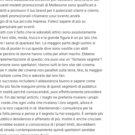
Questi modelli promozionali di Melbourne sono qualificati e
dotti e promuovi il tuo brand per il potenziali clienti e clients.
modelli promozionali chiamano your evento andrà
o di la tua piccola impresa. Fateci sapere di più su
personale per eventi.
atti con il fatto che le adorabili attrici sono assolutamente
l loro stile, moda, trucco e la grande figura è un po ‘più che
re i sensi di qualsiasi fan. La maggior parte degli uomini si
ista di poster in cui queste dive sono vestite con abiti
i e persino le donne hanno cotta per attori macho. Ebbene
implementazione di questo; ora puoi usa un “fantasia segreta”!
rsone sono spettatori. Hanno tutti le loro star del cinema
per n stelle del cinema non paralleli sulla terra, like, la maggior
trattate come Dio e adorate dai loro fan.
de successo includere il abbastanza buono e sapere come
to più facile eseguire prima di questi segmenti di pubblico
in realtà perché conoscendoli, puoi effettivamente prevedere
i. Fin dai tempi antichi, i maghi ne preferire rivelare i propri
redo che ogni volta che rivelano i loro segreti, allora è
 la loro capacità in di. Mantenendo i consulenza per te
 folla pensa e pensa a il segreto tu hai eseguito. È sempre più
 pubblico desideroso e affamato di più. Inoltre è anche cruciale
vrebbe essere a conoscenza di i propri limiti, dovrebbero
 di strada contemporaneamente quindi spettatori sarebbe