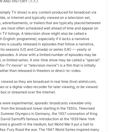
W AND HISTORY ❍❍❍
 simply TV show) is any content produced for broadcast via
able, or internet and typically viewed on a television set,
 advertisements, or trailers that are typically placed between
 are most often scheduled well ahead of time and appear on
r TV listings. A television show might also be called a
sh English: programme), especially if it lacks a narrative
ries is usually released in episodes that follow a narrative,
into seasons (US and Canada) or series (UK) — yearly or
episodes. A show with a limited number of episodes may be
al, or limited series. A one-time show may be called a “special”.
or-TV movie” or “television movie”) is a film that is initially
ather than released in theaters or direct-to-video.
viewed as they are broadcast in real time (live) alehd.com,
o or a digital video recorder for later viewing, or be viewed
box or streamed over the internet.
ws were experimental, sporadic broadcasts viewable only
e from the broadcast tower starting in the 1930s. Televised
 Summer Olympics in Germany, the 1937 coronation of King
 David Sarnoff’s famous introduction at the 1939 New York
urred a growth in the medium, but World War II put a halt to
ax: Fury Road the war. The 1947 World Series inspired many