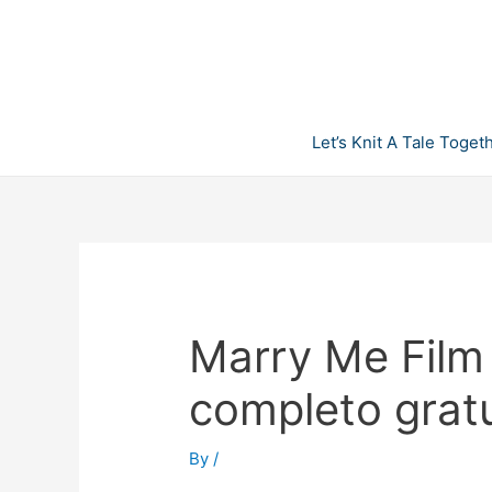
Skip
to
content
Let’s Knit A Tale Toget
Marry Me Film
completo gratu
By
/