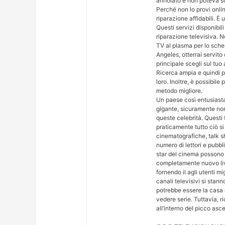
annoiato e non poteva so
Perché non lo provi onlin
riparazione affidabili. È
Questi servizi disponibil
riparazione televisiva. N
TV al plasma per lo sche
Angeles, otterrai servito 
principale scegli sul tuo
Ricerca ampia e quindi p
loro. Inoltre, è possibile
metodo migliore.
Un paese così entusiasta
gigante, sicuramente non
queste celebrità. Questi
praticamente tutto ciò si 
cinematografiche, talk sh
numero di lettori e pubbl
star del cinema possono 
completamente nuovo live
fornendo il agli utenti mi
canali televisivi si stan
potrebbe essere la casa
vedere serie. Tuttavia, ri
all’interno del picco asc