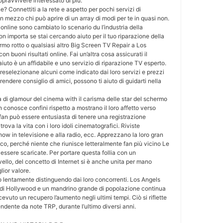
pravvivere interessato di più.
e? Connettiti a la rete e aspetto per pochi servizi di
 un mezzo chi può aprire di un array di modi per te in quasi non.
i online sono cambiato lo scenario du l’industria della
on importa se stai cercando aiuto per il tuo riparazione della
rmo rotto o qualsiasi altro Big Screen TV Repair a Los
con buoni risultati online. Fai un’altra cosa assicurati il
 aiuto è un affidabile e uno servizio di riparazione TV esperto.
reselezionane alcuni come indicato dai loro servizi e prezzi
 prendere consiglio di amici, possono ti aiuto di guidarti nella
 di glamour del cinema with il carisma delle star del schermo
 conosce confini rispetto a mostrano il loro affetto verso
 fan può essere entusiasta di tenere una registrazione
trova la vita con i loro idoli cinematografici. Riviste
ow in televisione e alla radio, ecc. Apprezzano la loro gran
ico, perché niente che riunisce letteralmente fan più vicino Le
essere scaricate. Per portare questa follia con un
llo, del concetto di Internet si è anche unita per mano
glior valore.
no lentamente distinguendo dai loro concorrenti. Los Angels
 di Hollywood e un mandrino grande di popolazione continua
cevuto un recupero l’aumento negli ultimi tempi. Ciò si riflette
endente da note TRP, durante l’ultimo diversi anni.