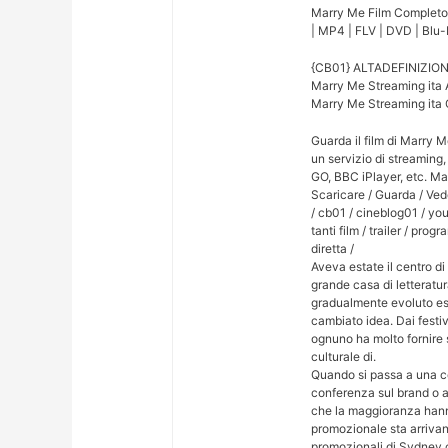
Marry Me Film Completo
| MP4 | FLV | DVD | Bl
{CB01} ALTADEFINIZION
Marry Me Streaming ita 
Marry Me Streaming ita
Guarda il film di Marry 
un servizio di streaming
GO, BBC iPlayer, etc. Marr
Scaricare / Guarda / Veder
/ cb01 / cineblog01 / yout
tanti film / trailer / pr
diretta /
Aveva estate il centro di 
grande casa di letteratur
gradualmente evoluto es
cambiato idea. Dai festiva
ognuno ha molto fornire 
culturale di.
Quando si passa a una c
conferenza sul brand o a
che la maggioranza hann
promozionale sta arriva
promozionali di Sydney c