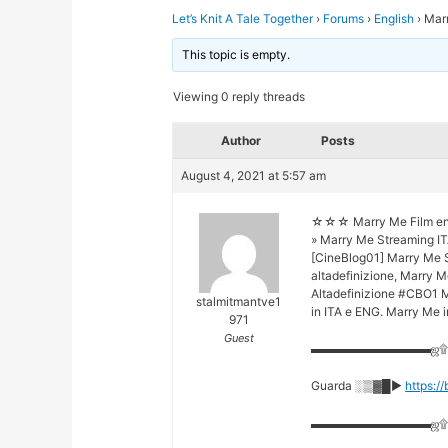
Let’s Knit A Tale Together
›
Forums
›
English
›
Marr
This topic is empty.
Viewing 0 reply threads
Author
Posts
August 4, 2021 at 5:57 am
☆☆☆ Marry Me Film en
» Marry Me Streaming IT
[CineBlog01] Marry Me S
altadefinizione, Marry 
Altadefinizione #CBO1 
stalmitmantve1
in ITA e ENG. Marry Me i
971
Guest
▬▬▬▬▬▬▬▬▬▬ஜ
Guarda ░▒▓█►
https:/
▬▬▬▬▬▬▬▬▬▬ஜ