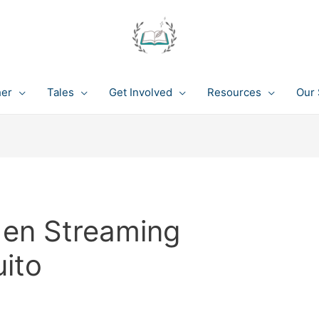
her
Tales
Get Involved
Resources
Our 
 en Streaming
ito