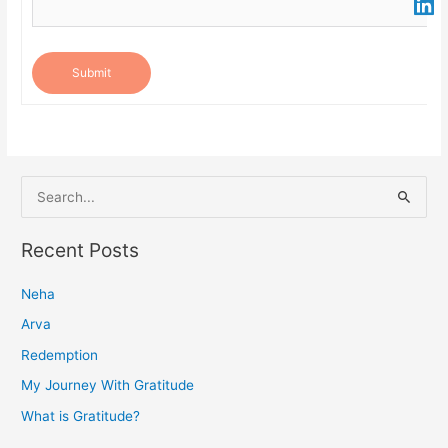
Submit
S
e
a
Recent Posts
r
Neha
c
h
Arva
f
Redemption
o
My Journey With Gratitude
r
What is Gratitude?
: