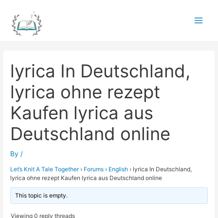
Skip
to
Main
content
Men
lyrica In Deutschland,
lyrica ohne rezept
Kaufen lyrica aus
Deutschland online
By
/
Let’s Knit A Tale Together
›
Forums
›
English
›
lyrica In Deutschland,
lyrica ohne rezept Kaufen lyrica aus Deutschland online
This topic is empty.
Viewing 0 reply threads