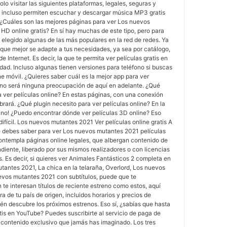
olo visitar las siguientes plataformas, legales, seguras y
incluso permiten escuchar y descargar música MP3 gratis
s. ¿Cuáles son las mejores páginas para ver Los nuevos
HD online gratis? En sí hay muchas de este tipo, pero para
elegido algunas de las más populares en la red de redes. Ya
a que mejor se adapte a tus necesidades, ya sea por catálogo,
e Internet. Es decir, la que te permita ver películas gratis en
dad. Incluso algunas tienen versiones para teléfono si buscas
ne móvil. ¿Quieres saber cuál es la mejor app para ver
a no será ninguna preocupación de aquí en adelante. ¿Qué
 ver películas online? En estas páginas, con una conexión
brará. ¿Qué plugin necesito para ver películas online? En la
uno! ¿Puedo encontrar dónde ver películas 3D online? Eso
ifícil. Los nuevos mutantes 2021 Ver películas online gratis A
e debes saber para ver Los nuevos mutantes 2021 películas
o contempla páginas online legales, que albergan contenido de
diente, liberado por sus mismos realizadores o con licencias
Es decir, si quieres ver Animales Fantásticos 2 completa en
tantes 2021, La chica en la telaraña, Overlord, Los nuevos
vos mutantes 2021 con subtítulos, puede que te
 te interesan títulos de reciente estreno como estos, aquí
ra de tu país de origen, incluidos horarios y precios de
én descubre los próximos estrenos. Eso sí, ¿sabías que hasta
tis en YouTube? Puedes suscribirte al servicio de paga de
contenido exclusivo que jamás has imaginado. Los tres