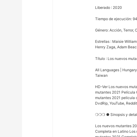
Liberado : 2020
Tiempo de ejecución: 9
Género: Acción, Terror, 
Estrellas : Maisie Willia
Henry Zaga, Adam Beach
Título : Los nuevos mut
All Languages | Hungary |
Taiwan
HD-Ver Los nuevos mutan
mutantes 2021 Película 
mutantes 2021 pelicula 
DvdRip, YouTube, Reddit,
❍❍❍ ● Sinopsis y det
Los nuevos mutantes 20
Completa en Latino Los
mutantes 2021 Completa