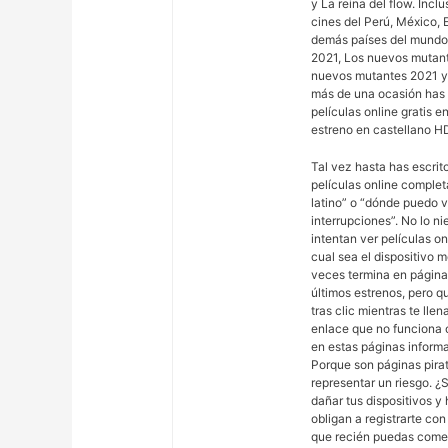
y La reina del flow. Incl
cines del Perú, México, 
demás países del mundo. 
2021, Los nuevos mutant
nuevos mutantes 2021 ya
más de una ocasión has
películas online gratis 
estreno en castellano HD
Tal vez hasta has escri
películas online comple
latino” o “dónde puedo 
interrupciones”. No lo ni
intentan ver películas o
cual sea el dispositivo 
veces termina en página
últimos estrenos, pero qu
tras clic mientras te llen
enlace que no funciona 
en estas páginas informa
Porque son páginas pira
representar un riesgo. ¿
dañar tus dispositivos y
obligan a registrarte co
que recién puedas comen