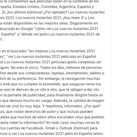
uso te contaremos qué películas están en la cartelera de los
España, Estados Unidos, Colombia, Argentina, Español y
Sí, ¡los últimos estrenos! ¿Por ejemplo? Los nuevos mutantes
es 2021, Los nuevos mutantes 2021, ¡Asu mare 3! y Los
 están disponibles en las mejores salas. Seguramente en
 buscado en Google “cómo ver Los nuevos mutantes 2021
en Español” o “dónde ver pelis Los nuevos mutantes 2021 de
”.
to en el buscador “las mejores Los nuevos mutantes 2021
tas”, “ver Los nuevos mutantes 2021 películas en Español
ver Los nuevos mutantes 2021 películas gratis completas sin
egues. No eres el único. Todos los días, millones de personas
nline desde sus computadoras, laptops, smartphones, tablets o
móvil de su preferencia. Sin embargo, la navegación muchas
s web que no cumplen lo prometido, que aseguran tener los
e solo te derivan de un site a otro, que te obligan a dar clic
an la pantalla de publicidad, para finalmente dirigirte hasta un
o que demora mucho en cargar. Además, la calidad de imagen
les de cine es muy baja. Y repetimos, informales. ¿Por qué?
tas, que violan derechos de autor y que incluso pueden
Sabías que muchos de estos sitios esconden virus que podrían
 hasta robar tu información? En todo caso, muchas veces te
n tus cuentas de Facebook, Gmail u Outlook (Hotmail) para
zar a ver Los nuevos mutantes 2021 pelis en Español latino.