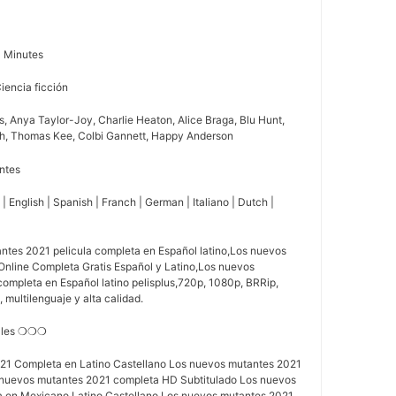
4 Minutes
Ciencia ficción
ms, Anya Taylor-Joy, Charlie Heaton, Alice Braga, Blu Hunt,
, Thomas Kee, Colbi Gannett, Happy Anderson
antes
 English | Spanish | Franch | German | Italiano | Dutch |
tes 2021 pelicula completa en Español latino,Los nuevos
Online Completa Gratis Español y Latino,Los nuevos
completa en Español latino pelisplus,720p, 1080p, BRRip,
 multilenguaje y alta calidad.
alles ❍❍❍
21 Completa en Latino Castellano Los nuevos mutantes 2021
 nuevos mutantes 2021 completa HD Subtitulado Los nuevos
 en Mexicano Latino Castellano Los nuevos mutantes 2021