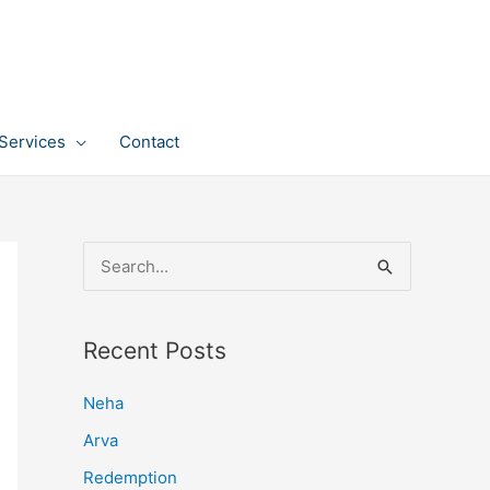
Services
Contact
S
e
a
Recent Posts
r
c
Neha
h
Arva
f
Redemption
o