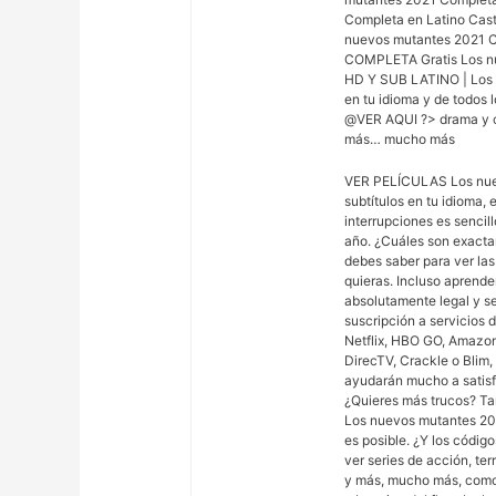
Completa en Latino Cas
nuevos mutantes 2021
COMPLETA Gratis Los n
HD Y SUB LATINO | Los n
en tu idioma y de todos l
@VER AQUI ?> drama y ci
más… mucho más
VER PELÍCULAS Los nue
subtítulos en tu idioma,
interrupciones es sencill
año. ¿Cuáles son exacta
debes saber para ver las
quieras. Incluso aprende
absolutamente legal y s
suscripción a servicios
Netflix, HBO GO, Amazon
DirecTV, Crackle o Blim,
ayudarán mucho a satisfac
¿Quieres más trucos? Ta
Los nuevos mutantes 202
es posible. ¿Y los códig
ver series de acción, te
y más, mucho más, como 