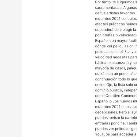
Por tanto, te sugerimos s
sacramentadas. Algunas 
de tus artistas favorito
mutantes 2021 películas 
efectos prácticos hemos 
dependerá de ti elegir l
por interfaz o velocidad d
Español con mayor facili
dónde ver películas onli
películas online? Esa y
velocidad necesitas para
básica te alcanzará y so
mayoría de casos, ¡ning
quizá está un poco más d
continuación todo lo qu
online Ojo, la lista sol
dominio público, indepen
como Creative Commons. 
Español o Los nuevos mu
mutantes 2021 o Los nue
decepciones. Pero si aún
puedes revisar la cartele
entradas por cine. Tambi
puedes ver películas gra
YouTube para acceder a 