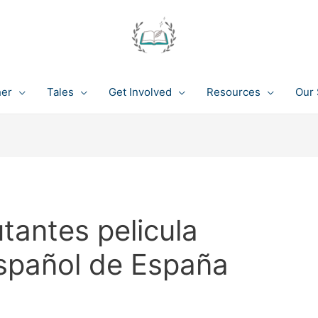
her
Tales
Get Involved
Resources
Our 
tantes pelicula
spañol de España