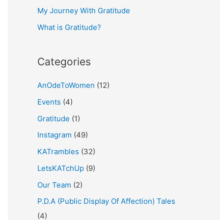
My Journey With Gratitude
r
What is Gratitude?
:
Categories
AnOdeToWomen
(12)
Events
(4)
Gratitude
(1)
Instagram
(49)
KATrambles
(32)
LetsKATchUp
(9)
Our Team
(2)
P.D.A (Public Display Of Affection) Tales
(4)