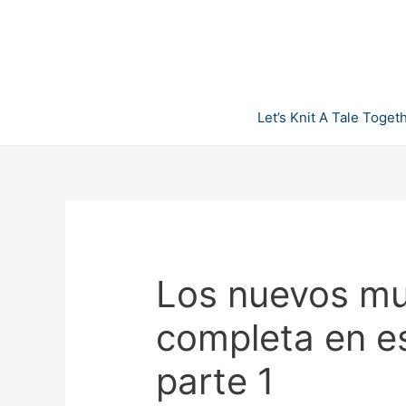
Skip
to
content
Let’s Knit A Tale Toget
Los nuevos mu
completa en e
parte 1