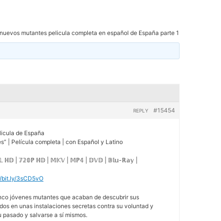
nuevos mutantes pelicula completa en español de España parte 1
#15454
REPLY
licula de España
” | Película completa | con Español y Latino
𝕃 ℍ𝔻 | 𝟟𝟚𝟘ℙ ℍ𝔻 | 𝕄𝕂𝕍 | 𝕄ℙ𝟜 | 𝔻𝕍𝔻 | 𝔹𝕝𝕦-ℝ𝕒𝕪 |
//bit.ly/3sCD5vO
inco jóvenes mutantes que acaban de descubrir sus
dos en unas instalaciones secretas contra su voluntad y
u pasado y salvarse a sí mismos.