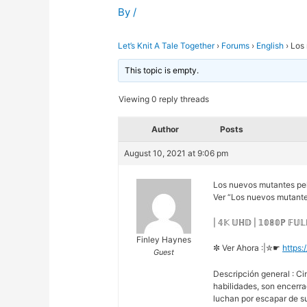
By
/
Let’s Knit A Tale Together
›
Forums
›
English
›
Los 
This topic is empty.
Viewing 0 reply threads
Author
Posts
August 10, 2021 at 9:06 pm
Los nuevos mutantes pe
Ver “Los nuevos mutantes
| 𝟜𝕂 𝕌ℍ𝔻 | 𝟙𝟘𝟠𝟘ℙ 𝔽𝕌
Finley Haynes
✼ Ver Ahora :|✮☛
https:
Guest
Descripción general : C
habilidades, son encerra
luchan por escapar de s