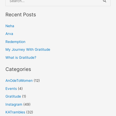
e
a
Recent Posts
r
Neha
c
h
Arva
f
Redemption
o
My Journey With Gratitude
r
What is Gratitude?
:
Categories
AnOdeToWomen
(12)
Events
(4)
Gratitude
(1)
Instagram
(49)
KATrambles
(32)