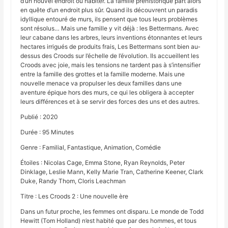
d’un nouvel endroit où habiter. La famille préhistorique part alors
en quête d’un endroit plus sûr. Quand ils découvrent un paradis
idyllique entouré de murs, ils pensent que tous leurs problèmes
sont résolus… Mais une famille y vit déjà : les Bettermans. Avec
leur cabane dans les arbres, leurs inventions étonnantes et leurs
hectares irrigués de produits frais, Les Bettermans sont bien au‐
dessus des Croods sur l’échelle de l’évolution. Ils accueillent les
Croods avec joie, mais les tensions ne tardent pas à s’intensifier
entre la famille des grottes et la famille moderne. Mais une
nouvelle menace va propulser les deux familles dans une
aventure épique hors des murs, ce qui les obligera à accepter
leurs différences et à se servir des forces des uns et des autres.
Publié : 2020
Durée : 95 Minutes
Genre : Familial, Fantastique, Animation, Comédie
Étoiles : Nicolas Cage, Emma Stone, Ryan Reynolds, Peter
Dinklage, Leslie Mann, Kelly Marie Tran, Catherine Keener, Clark
Duke, Randy Thom, Cloris Leachman
Titre : Les Croods 2 : Une nouvelle ère
Dans un futur proche, les femmes ont disparu. Le monde de Todd
Hewitt (Tom Holland) n’est habité que par des hommes, et tous