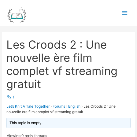
Skip
to
Main
content
Men
Les Croods 2 : Une
nouvelle ère film
complet vf streaming
gratuit
By
/
Let’s Knit A Tale Together
›
Forums
›
English
›
Les Croods 2 : Une
nouvelle ère film complet vf streaming gratuit
This topic is empty.
Viewing 0 reply threads