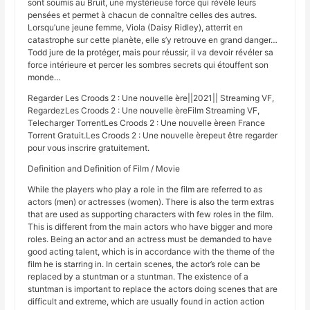
sont soumis au Bruit, une mystérieuse force qui révèle leurs
pensées et permet à chacun de connaître celles des autres.
Lorsqu’une jeune femme, Viola (Daisy Ridley), atterrit en
catastrophe sur cette planète, elle s’y retrouve en grand danger…
Todd jure de la protéger, mais pour réussir, il va devoir révéler sa
force intérieure et percer les sombres secrets qui étouffent son
monde…
Regarder Les Croods 2 : Une nouvelle ère||2021|| Streaming VF,
RegardezLes Croods 2 : Une nouvelle èreFilm Streaming VF,
Telecharger TorrentLes Croods 2 : Une nouvelle èreen France
Torrent Gratuit.Les Croods 2 : Une nouvelle èrepeut être regarder
pour vous inscrire gratuitement.
Definition and Definition of Film / Movie
While the players who play a role in the film are referred to as
actors (men) or actresses (women). There is also the term extras
that are used as supporting characters with few roles in the film.
This is different from the main actors who have bigger and more
roles. Being an actor and an actress must be demanded to have
good acting talent, which is in accordance with the theme of the
film he is starring in. In certain scenes, the actor’s role can be
replaced by a stuntman or a stuntman. The existence of a
stuntman is important to replace the actors doing scenes that are
difficult and extreme, which are usually found in action action